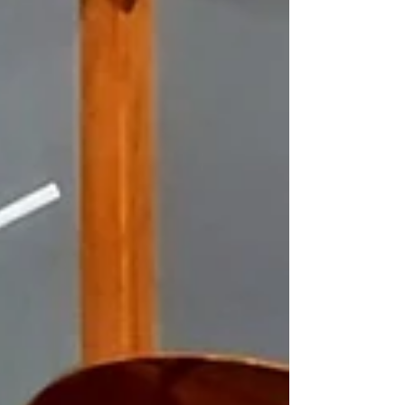
ภัตตาคารเจ้าใหม่มาเปิดตั้งชื่อแปลกเมื่อได้ยินชวนสะดุด
หูไม่เหมือนใครนั่นก็คือ "Wizard Mo" (วิซาร์ด โม) โด่ง
ดังเรื่องพิซซ่าสไตล์นีโอนาโปลีพัฒนาขึ้นโดยเองใช้แป้ง
หมักเชื้อยีสต์ตามธรรมชาติแทรกฟองอากาศฟูละเอียด
ผิวนอกกรอบแต่ข้างในสัมผัสเหนียวหนึบสู้ฟันพร้อม
ไอศกรีมโฮมเมดเน้นวัตถุดิบท้องถิ่นเกษตรกรชาวไทย
เป็นร้านขนาดเล็กประกอบกิจการเพิ่งอายุครบ 1 ขวบ
หน้ากว้างเพียงหนึ่งคูหาตึกรองรับได้รอบละไม่เกิน 15
คนแต่คะแนนรีวิวทุกเว็บไซต์ค่าเฉลี่ยพุ่