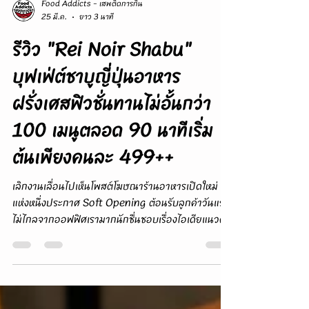
Food Addicts - เสพติดการกิน
25 มี.ค.
ยาว 3 นาที
รีวิว "Rei Noir Shabu"
บุฟเฟ่ต์ชาบูญี่ปุ่นอาหาร
ฝรั่งเศสฟิวชั่นทานไม่อั้นกว่า
100 เมนูตลอด 90 นาทีเริ่ม
ต้นเพียงคนละ 499++
เลิกงานเลื่อนไปเห็นโพสต์โฆษณาร้านอาหารเปิดใหม่
แห่งหนึ่งประกาศ Soft Opening ต้อนรับลูกค้าวันแรก
ไม่ไกลจากออฟฟิศเรามากนักชื่นชอบเรื่องไอเดียแนวคิด
แลดูน่าสนใจดีเลยจับมือคุณแฟนแวะดินเนอร์มื้อพิเศษ