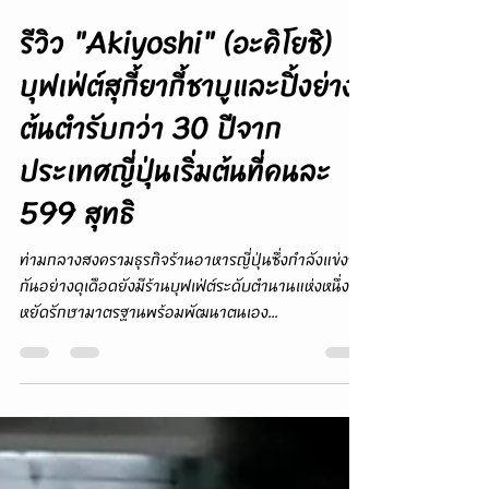
Food Addicts - เสพติดการกิน
18 ส.ค. 2568
ยาว 2 นาที
รีวิว "Akiyoshi" (อะคิโยชิ)
บุฟเฟ่ต์สุกี้ยากี้ชาบูและปิ้งย่าง
ต้นตำรับกว่า 30 ปีจาก
ประเทศญี่ปุ่นเริ่มต้นที่คนละ