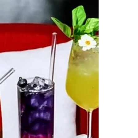
599 สุทธิ
ท่ามกลางสงครามธุรกิจร้านอาหารญี่ปุ่นซึ่งกำลังแข่งขัน
กันอย่างดุเดือดยังมีร้านบุฟเฟ่ต์ระดับตำนานแห่งหนึ่งยืน
หยัดรักษามาตรฐานพร้อมพัฒนาตนเอง...