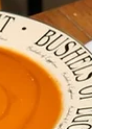
ด้วยกันที่ "Rei Noir Shabu" (เรย์นัวร์ชาบู) เกิดจาก
ผสมผสานระหว่างสองวัฒนธรรมโดย Rei (เรอิ) ภาษา
ญี่ปุ่นแปลว่าแสงสว่าง,จิตวิญญาณ,สวยงามและ Noir
(นัวร์) ฝรั่งเศสสื่อถึงความมืดมิด,ลึกลับ,ชวนค้นหาซึ่ง
สะท้อนตัวตนของภัตตาคารอย่างชัดเจน ไฮไลท์เด็ดต้อง
ลองได้แก่ชาบูซุปครีม,หอมหัวใหญ่บุฟเฟ่ต์เจ้าแรก