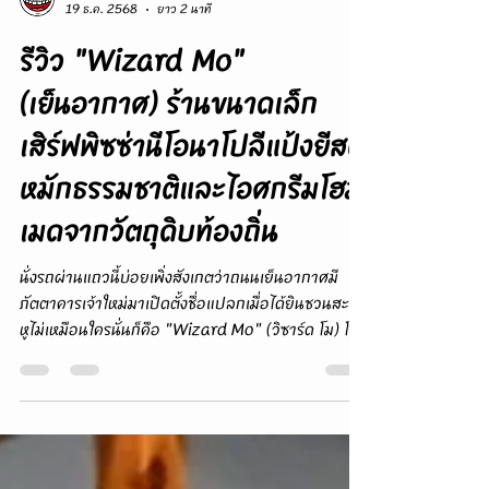
Food Addicts - เสพติดการกิน
19 ธ.ค. 2568
ยาว 2 นาที
รีวิว "Wizard Mo"
(เย็นอากาศ) ร้านขนาดเล็ก
เสิร์ฟพิซซ่านีโอนาโปลีแป้งยีสต์
หมักธรรมชาติและไอศกรีมโฮม
เมดจากวัตถุดิบท้องถิ่น
นั่งรถผ่านแถวนี้บ่อยเพิ่งสังเกตว่าถนนเย็นอากาศมี