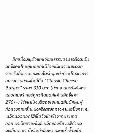
      อีกหนึ่งเมนูตัวแทนวัฒนธรรมอาหารฝั่งตะวัน
ตกซึ่งคนไทยคุ้นเคยกันดีโดยเน้นความสะดวก
รวดเร็วอิ่มง่ายแถมยังได้รับคุณค่าด้านโภชนาการ
อย่างครบถ้วนนั่นก็คือ "Classic Cheese 
Burger" ราคา 310 บาท (ถ้าออเดอร์วันจันทร์
หมวดเบอร์เกอร์ทุกชนิดลดทันทีเหลือชิ้นละ 
270++) ใช้ขนมปังบริยอชโฮมเมดสัมผัสนุ่มฟู
ก้อนวงกลมหั่นแบ่งครึ่งตรงกลางทาเนยปิ้งกระทะ
เหล็กหล่อสอดไส้เนื้อวัวนำเข้าจากประเทศ
ออสเตรเลียสายพันธุ์แบล็กแองกัสขนสีดำบด
ละเอียดแทรกไขมันกำลังพอเหมาะชั่งน้ำหนัก