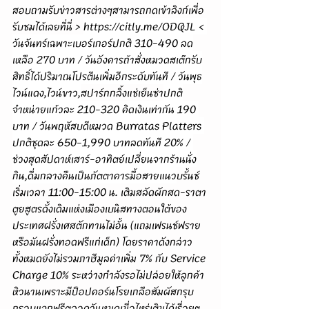
สอบถามรับข่าวสารต่างๆสามารถกดเข้าลิงก์เพื่อ
รับชมได้เลยที่นี่ > 
https://citly.me/ODQJL
 < 
วันจันทร์เฉพาะเบอร์เกอร์ปกติ 310-490 ลด
เหลือ 270 บาท / วันอังคารถ้าสั่งหมวดสเต๊กรับ
สิทธิ์ได้ปริมาณโปรตีนเพิ่มอีกระดับทันที / วันพุธ
ไวน์แดง,ไวน์ขาว,
สปาร์กกลิ้งแช่เย็นซ่า
ปกติ
จำหน่ายแก้วละ 210-320 คิดเงินเท่ากัน 190 
บาท / วันพฤหัสบดีหมวด Burratas Platters 
ปกติชุดละ 650-1,990 บาทลดทันที 20% / 
ช่วงสุดสัปดาห์เสาร์-อาทิตย์เปลี่ยนจากร้านนั่ง
กิน,ดื่มกลางคืนเป็นภัตตาคารมื้อสายแนว
บรั้นช์
เริ่มเวลา 11:00-15:00 น. เติมสลัดผักสด-ราตา
ตูยสูตรดั้งเดิมแห่งเมืองเบนิสทางตอนใต้ของ
ประเทศฝรั่งเศสตักทานไม่อั้น (แถมเฟรนช์ฟราย
หรือมันฝรั่งทอดฟรีแก่เด็ก) โดยราคาดังกล่าว
ทั้งหมดยังไม่รวมภาษีมูลค่าเพิ่ม 7% กับ Service 
Charge 10% ระหว่างกำลังรอไม่ปล่อยให้ลูกค้า
หิวนานเพราะมีป็อปคอร์นโรยเกลือสัมผัสกรุบ
กรอบแจกฟรีตลอดวันหมดเมื่อไหร่เติมได้เรื่อยๆ