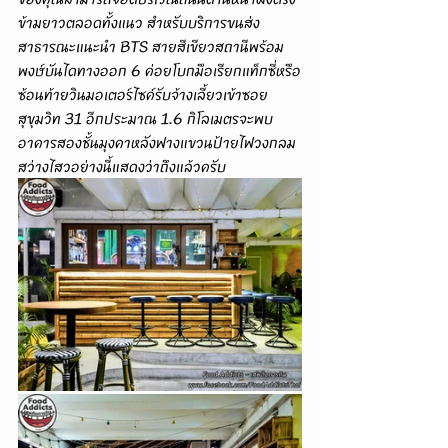
ข้ามยาวตลอดทั้งแนว สำหรับบริการขนส่ง
สาธารณะแนะนำ BTS สายสีเขียวสถานีพร้อม
พงษ์บันไดทางออก 6 ค่อยโบกมือเรียกแท็กซี่หรือ
ซ้อนท้ายวินมอเตอร์ไซค์รับจ้างเลี้ยวเข้าซอย
สุขุมวิท 31 อีกประมาณ 1.6 กิโลเมตรจะพบ
อาคารสองชั้นมุงคาหลังฟางแขวนป้ายไฟวงกลม
สว่างไสวอย่างนี้แสดงว่าถึงแล้วครับ