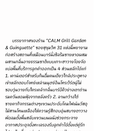
      บรรยากาศของร้าน "CALM Grill Garden 
& Guinguette" ซอยสุขุมวิท 31 แห่งนี้พยายาม
ก่อสร้างสถานที่เหมือนบาร์นั่งชิลริมชายหาดผสม
ผสานกลิ่นอายธรรมชาติแบบเกาะฮาวายโดยจัด
แบ่งพื้นที่บริการลูกค้าออกเป็น 4 ส่วนหลักได้แก่ 
1. เคาน์เตอร์สำหรับกินดื่มคนเดียวใกล้ประตูทาง
เข้าหลักตอบโจทย์เหล่ามนุษย์อินโทรเวิร์ตผู้ไม่
ชอบวุ่นวายกับใครเคล้ากลิ่นบาร์บีคิวย่างเตาถ่าน
รมควันหอมฟุ้งจากหลังครัว 2. ลานกว้างใต้
ชายคากิจกรรมต่างๆแขวนประดับโคมไฟเน้นวัสดุ
ไม้สานโทนเหลืองให้ความรู้สึกอบอุ่นสบายตาวาง
พัดลมตั้งพื้นสลับแขวนบนผนังช่วยกระจาย
อากาศประดุจดั่งทะเลรองรับลูกค้าได้ตั้งแต่คู่รัก