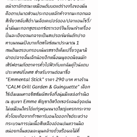
หน้าตาลักษณะเหมือนตับบดแต่ร่างจริงของมัน
คือตาเปนาดส่วนประกอบหลักทำจากมะกอกผล
สีเขียวสลับสีดำ/เมล็ดเคเปอร์ดอง/ปลาแอนโชวี่/
น้ำมันมะกอกสูตรเอกซ์ตราเวอร์จินโยนเข้าเครื่อง
ปั่นละเอียดจนกลายเป็นสเปรดเข้มข้นตักปาด
ทาบนขนมปังบาแก็ตสไลซ์หนาประมาณ 1 
เซนติเมตรอบกรอบเน้นรสชาติเค็มเปรี้ยวอูมามิ
ฝาดปลายลิ้นเล็กน้อยอีกหนึ่งเมนูยอดนิยมมัก
เสิร์ฟตามภัตตาคารทั่วไปฟิวกับแกล้มคู่ไวน์แถบ
ประเทศฝรั่งเศส สำหรับจานต่อมาชื่อ 
"Emmental Stick" ราคา 290 บาท ทางร้าน 
"CALM Grill Garden & Guinguette" เลือก
ใช้เอ็มเมนทาลชีสสัมผัสแข็งกึ่งนุ่มมีแหล่งกำเนิด 
ณ หุบเขา Emme สัญชาติสวิตเซอร์แลนด์จุดเด่น
ไม่เหมือนใครได้แก่รูพรุนขนาดใหญ่แทรกกระจาย
ทั่วโดยเกิดจากก๊าซคาร์บอนไดออกไซด์ระหว่าง
กระบวนการบ่มเนื้อสีเหลืองอ่อนปนหวานนิด
หน่อยกลิ่นหอมละมุนคล้ายถั่วหรือผลไม้ที่