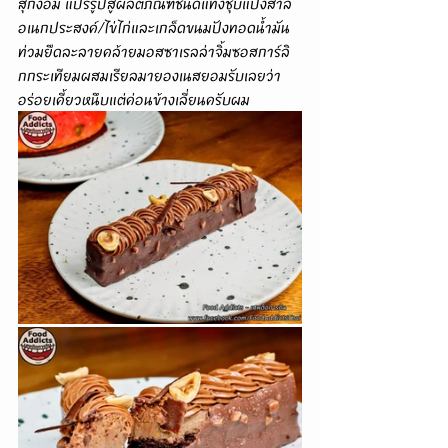
สุกงอม แปรรูปสู่ผลิตภัณฑ์ชนิดแท่งชุบแป้งสาลี
อเนกประสงค์/ไข่ไก่และเกล็ดขนมปังทอดน้ำมัน
ท่วมยืดละลายคล้ายมอสซาเรลล่าจิ้มซอสการ์ลิ
กกระเทียมผสมเรียลมายองเนสยอมรับเลยว่า
อร่อยเคี้ยวหนึบแต่ค่อนข้างเลี่ยนครับผม