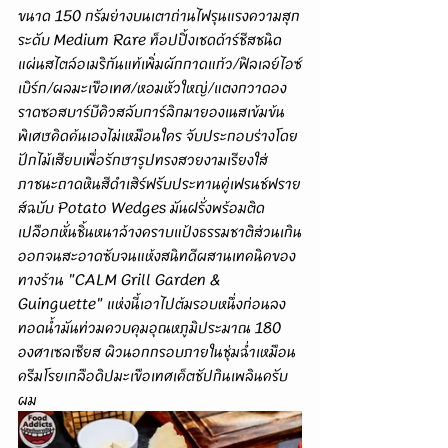
ขนาด 150 กรัมย่างบนเตาถ่านไฟรุนแรงความสุก
ระดับ Medium Rare ท็อปปิ้งเชดด้าร์ชีสชนิด
แผ่นสไตล์อเมริกันแท้เพิ่มผักกาดแก้ว/ฟิลเลย์ไอซ์
เบิร์ก/ผลมะเขือเทศ/หอมหัวใหญ่/แตงกวาดอง
ราดซอสบาร์บีคิวสลับการ์ลิกมายองเนสเข้มข้น
พิเศษคิดค้นเองไม่เหมือนใคร จับประกอบร่างโดย
ปักไม้เสียบเพื่อรักษารูปทรงสวยงามเรียงใส่
ภาชนะถาดหินสีดำเสิร์ฟรับประทานคู่เฟรนช์ฟราย
ส์ฉบับ Potato Wedges มันฝรั่งพร้อมติด
เปลือกหั่นชิ้นหนาล้างคราบแป้งธรรมชาติส่วนเกิน
ออกจนสะอาดซับจนแห้งสนิทดีผสานเทคนิคของ
ทางร้าน "CALM Grill Garden & 
Guinguette" แห่งนี้เอาไปต้มรอบหนึ่งก่อนลง
ทอดน้ำมันท่วมควบคุมอุณหภูมิประมาณ 180 
องศาเซลเซียส ผิวนอกกรอบภายในชุ่มฉ่ำเหมือน
ครีมโรยเกลือดิปมะเขือเทศเค็ตชัปกินเพลินครับ
ผม