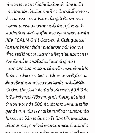
ภัตตาคารแนวบาร์นั่งกินดื่มชิลหลังเลิกงานสัก
แห่งก่อนกลับบ้านโดยร้านที่เราเลือกวันนี้พยายาม
จำลองบรรยากาศประดุจดั่งอยู่ติดริมชายหาด
เหมาะกับการแฮงเอาต์สานสัมพันธ์คู่รักชนแก้ว
พบปะเพื่อนหน้าใหม่ๆใจกลางกรุงเทพมหานครนั่น
ก็คือ "CALM Grill Garden & Guinguette" 
(คลามกริลล์การ์เด้นแอนด์แกงเกตต์) โดดเด่น
เรื่องบาร์บีคิวย่างบนเตาถ่านไฟลุกโชนและอาหาร
ช่วยเรียกน้ำย่อยสไตล์ตะวันตกจับคู่เหล่า
แอลกอฮอล์หลากหลายชนิดพร้อมหมุนเวียนโปร
โมชั่นประจำสัปดาห์สลับเปลี่ยนวงดนตรี,นักร้อง
มืออาชีพเล่นสดสร้างอารมณ์เพลิดเพลินไม่รู้สึก
เบื่อง่าย ปัจจุบันกำลังเปิดให้บริการเข้าสู่ปีที่ 3 ซึ่ง
ได้รับคำวิจารณ์/รีวิวจากลูกค้าเกือบทุกเว็บไซต์
จำนวนเยอะกว่า 500 ท่านร่วมมอบคะแนนเฉลี่ย
สูงกว่า 4.8 เต็ม 5 ดาวบ่งบอกถึงความอร่อยเด็ด
ไม่ธรรมดา วิธีการเดินทางถ้าเลือกใช้รถยนต์ส่วน
ตัวต้องปักหมุดเสร็จขับตามระบบแผนที่บนมือถือ
ของคุณสามารถจอดบริเวณถนนด้านหน้าฝั่งตรง