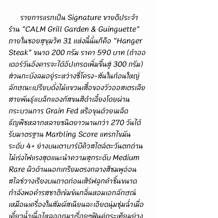
      รายการแรกเป็น Signature ขายดีประจำ
ร้าน "CALM Grill Garden & Guinguette" 
ภายในซอยสุขุมวิท 31 แห่งนี้นั่นก็คือ "Hanger 
Steak" ขนาด 200 กรัม ราคา 590 บาท (ถ้าออ
เดอร์วันอังคารจะได้อัปเกรดเพิ่มขึ้นสู่ 300 กรัม) 
ส่วนกะบังลมอยู่ระหว่างซี่โครง-สันในก้อนใหญ่
ลักษณะเปรียบดั่งไม้แขวนเสื้อของวัวออสเตรเลีย
สายพันธุ์แบล็กแองกัสขนสีดำเลี้ยงโดยผ่าน
กระบวนการ Grain Fed หรือขุนด้วยเมล็ด
ธัญพืชหลากหลายชนิดยาวนานกว่า 270 วันได้
รับมาตรฐาน Marbling Score แทรกไขมัน
ระดับ 4+ ย่างบนเตาบาร์บีคิวสไตล์ตะวันตกถ่าน
ไม้เร่งไฟแรงสุดแนะนำความสุกระดับ Medium 
Rare ผิวด้านนอกเกรียมตรงกลางสีชมพูอ่อน
สไลซ์วางเรียงบนถาดก่อนเสิร์ฟลูกค้าชิ้นขนาด
กำลังพอคำรสชาติเข้มข้นกลิ่นหอมเอกลักษณ์
เหมือนเครื่องในสัมผัสเนียนละเอียดนุ่มชุ่มฉ่ำเมื่อ
เคี้ยวน้ำเนื้อไหลออกมาเรื่อยๆฟินคู่กระเทียมย่าง 