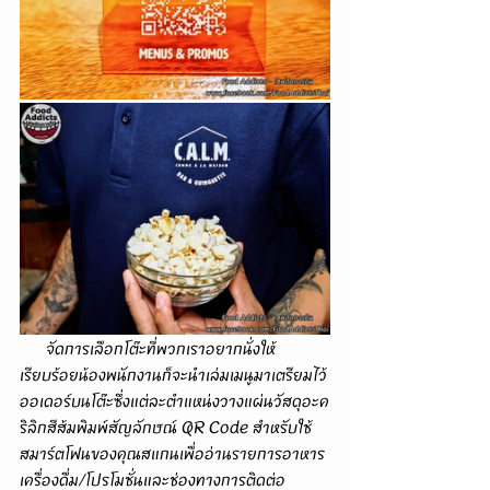
      จัดการเลือกโต๊ะที่พวกเราอยากนั่งให้
เรียบร้อยน้องพนักงานก็จะนำเล่มเมนูมาเตรียมไว้
ออเดอร์บนโต๊ะซึ่งแต่ละตำแหน่งวางแผ่นวัสดุอะค
ริลิกสีส้มพิมพ์สัญลักษณ์ QR Code สำหรับใช้
สมาร์ตโฟนของคุณสแกนเพื่ออ่านรายการอาหาร
เครื่องดื่ม/โปรโมชั่นและช่องทางการติดต่อ