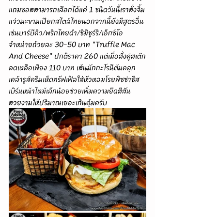
แถมซอสสามารถเลือกได้แค่ 1 ชนิดวันนี้เราสั่งจิ้ม
แจ่วมะขามเปียกสไตล์ไทยนอกจากนี้ยังมีสูตรอื่น
เช่นบาร์บีคิว/พริกไทยดำ/ชิมิชูร์ริ/เอ็กซ์โอ
จำหน่ายถ้วยละ 30-50 บาท "Truffle Mac 
And Cheese" ปกติราคา 260 แต่เมื่อสั่งคู่สเต๊ก
ลดเหลือเพียง 110 บาท เส้นมักกะโรนีต้มคลุก
เคล้ารูส์ครีมเห็ดทรัฟเฟิลใส่หัวหอมโรยพิซซ่าชีส
เบิร์นหน้าไหม้เล็กน้อยช่วยเพิ่มความยืดสีสัน
สวยงามให้ปริมาณเยอะเกินคุ้มครับ