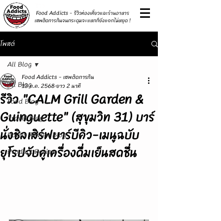
รีวิว
Food Addicts - รีวิวท่องเที่ยวและร้านอาหาร
เสพติดการกินจนกระดุมจะแหกก็ยังแ๑กไม่หยุด !
โพสต์
All Blog
Food Addicts - เสพติดการกิน
All Blog
13 ก.ค. 2568
ยาว 2 นาที
รีวิว "CALM Grill Garden &
Food Blog
Guinguette" (สุขุมวิท 31) บาร์
Travel Blog
นั่งชิลเสิร์ฟบาร์บีคิว-เมนูฉบับ
Hotels Review Blog
ยุโรปจับคู่เครื่องดื่มเย็นสดชื่น
Product Review