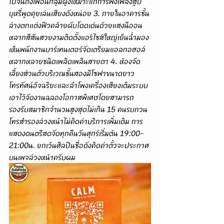
ไปจนถึงเพื่อนกลุ่มฝูงเหมาะแก่การฟังเพลงสูบ
บุหรี่พูดคุยเล่นเสียงดังหน่อย 3. ภายในอาคารชั้น
ล่างตกแต่งฟิวคล้ายผับโดดเด่นด้วยแสงนีออน
หลากสีสันสวยงามติดตั้งแอร์ไซส์ใหญ่เย็นฉ่ำมอง
เห็นพนักงานบาร์เทนเตอร์จัดเตรียมแอลกอฮอล์
หลากหลายชนิดเพลิดเพลินสายตา 4. ห้องจัด
เลี้ยงส่วนตัวบริเวณชั้นสองมีโซฟาขนาดยาว
โทรทัศน์อัจฉริยะและลำโพงเครื่องเสียงเต็มระบบ
เอาไว้จัดงานฉลองโอกาสพิเศษโดยสามารถ
รองรับสมาชิกจำนวนสูงสุดไม่เกิน 15 คนรบกวน
โทรสำรองล่วงหน้าไม่คิดค่าบริการเพิ่มเติม การ
แสดงดนตรีสดจัดทุกคืนวันศุกร์เริ่มต้น 19:00-
21:00น. ยกเว้นศิลปินชื่อดังคิดค่าตั๋วจะประกาศ
บนเพจล่วงหน้าครับผม