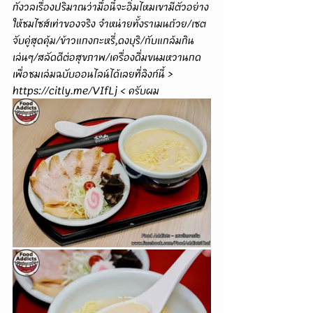
กังวลเรื่องปริมาณว่ามื้อนี้จะอิ่มไหมเขามีตัวอย่าง
ให้ชมไซส์เท่าของจริง จำหน่ายทั้งราเมนถ้วย/เซต
จับคู่สุดคุ้ม/ข้าวแกงกะหรี่,ดงบุริ/กับแกล้มกิน
เล่นๆ/สลัดดีต่อสุขภาพ/เครื่องดื่มขนมหวานกด
เพื่อชมเล่มฉบับออนไลน์ได้เลยที่ลิงก์นี้ > 
https://citly.me/VIfLj
 < ครับผม