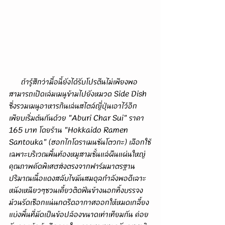
      ถ้ารู้สึกว่ามื้อนี้ยังได้รับโปรตีนไม่เพียงพอ
สามารถเปิดเล่มเมนูข้ามไปยังหมวด Side Dish 
ซึ่งรวมเมนูอาหารกินเล่นสไตล์ญี่ปุ่นเอาไว้อีก
เพียบเริ่มต้นกันด้วย "Aburi Char Sui" ราคา 
165 บาท โดยร้าน "Hokkaido Ramen 
Santouka" (ฮอกไกโดราเมนซันโตวกะ) เลือกใช้
เฉพาะบริเวณพื้นท้องหมูสามชั้นแล่ผืนแผ่นใหญ่
คุณภาพคัดพิเศษส่งตรงจากฟาร์มมาตรฐาน
ปริมาณเนื้อแดงสลับไขมันสมดุลกำลังพอดีเลาะ
หนังเหนียวๆชวนเคี้ยวติดฟันข้างนอกทิ้งบรรจง
ม้วนรัดเชือกแน่นกดรีดอากาศออกให้หมดเกลี้ยง
แบ่งพื้นที่มัดเป็นข้อปล้องขนาดเท่าเทียมกัน ค่อย