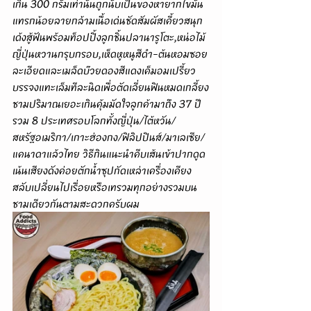
เกิน 300 กรัมเท่านั้นถูกนับเป็นของหายากไขมัน
แทรกน้อยลายกล้ามเนื้อเด่นชัดสัมผัสเคี้ยวสนุก
เด้งสู้ฟันพร้อมท็อปปิ้งลูกชิ้นปลานารูโตะ,หน่อไม้
ญี่ปุ่นหวานกรุบกรอบ,เห็ดหูหนูสีดำ-ต้นหอมซอย
ละเอียดและเมล็ดบ๊วยดองสีแดงเค็มอมเปรี้ยว
บรรจงแทะเล็มทีละนิดเพื่อตัดเลี่ยนฟินหมดเกลี้ยง
ชามปริมาณเยอะเกินคุ้มมัดใจลูกค้ามาถึง 37 ปี
รวม 8 ประเทศรอบโลกทั้งญี่ปุ่น/ไต้หวัน/
สหรัฐอเมริกา/เกาะฮ่องกง/ฟิลิปปินส์/มาเลเซีย/
แคนาดาแล้วไทย วิธีกินแนะนำคีบเส้นเข้าปากดูด
เน้นเสียงดังค่อยตักน้ำซุปกัดเหล่าเครื่องเคียง
สลับเปลี่ยนไปเรื่อยหรือเทรวมทุกอย่างรวมบน
ชามเดียวกันตามสะดวกครับผม