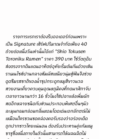
      รายการแรกเราต้องรีบออเดอร์ก่อนเพราะ
เป็น Signature เสิร์ฟปริมาณจำกัดเพียง 40 
ถ้วยต่อหนึ่งวันเท่านั้นได้แก่ "Shio Tokusen 
Toroniku Ramen" ราคา 390 บาท ใช้วัตถุดิบ
ส่งตรงจากดินแดนอาทิตย์อุทัยเริ่มต้นกันด้วยเส้น
ราเมนไซส์ปานกลางสัมผัสเหนียวนุ่มสู้ฟันจึงช่วย
ดูดซึมรสชาติของน้ำซุปกระดูกหมูสีขาวนวล
สวยงามเคี่ยวควบคุมอุณหภูมิคงที่กดนาฬิกาจับ
เวลายาวนานกว่า 16 ชั่วโมงใส่ปลาแห้งเพิ่มผัก
สดอีกหลายชนิดกับส่วนประกอบพิเศษอื่นๆนัว
ละมุนกลมกล่อมกลิ่นหอมโดดเด่นเอกลักษณ์ไม่
เหมือนใครชวนซดคล่องคอรับรองว่าอร่อยเด็ด
ถูกปากชาวไทยแน่นอน ต้องรับประทานคู่แก้มหมู
ชาชูซึ่งหนึ่งภายในตัวนั้นสามารถให้ผลผลิตไม่