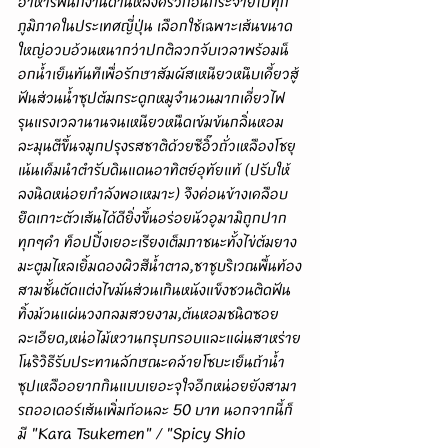
อาหารพนักงานด้านหลังครัวก่อนกระจายไปทุก
ภูมิภาคในประเทศญี่ปุ่น เลือกใช้เฉพาะเส้นขนาด
ใหญ่อวบอ้วนหนากว่าปกติลวกจับเวลาพร้อมน็
อกน้ำเย็นทันทีเพื่อรักษาสัมผัสเหนียวหนึบเคี้ยวสู้
ฟันส่วนน้ำซุปต้มกระดูกหมูจำนวนมากเคี่ยวไฟ
รุนแรงเวลานานจนเหนียวหนืดเข้มข้นกลิ่นหอม
ละมุนตีขึ้นจมูกปรุงรสชาติด้วยซีอิ๊วถั่วเหลืองโชยุ
เน้นเค็มนำตำรับดินแดนอาทิตย์อุทัยแท้ (ปรับให้
ลงนิดหน่อยกำลังพอเหมาะ) จึงค่อนข้างเคลือบ
ยึดเกาะตัวเส้นได้ดียิ่งขึ้นอร่อยนัวอูมามิถูกปาก
ทุกๆคำ ท็อปปิ้งเยอะเรียงเต็มภาชนะทั้งไข่ต้มยาง
มะตูมไหลเยิ้มดองผิวสีน้ำตาล,ชาชูบริเวณพื้นท้อง
สามชั้นตัดแต่งไขมันส่วนเกินหนังแข็งชวนติดฟัน
ทิ้งม้วนแผ่นวงกลมสวยงาม,ต้นหอมชนิดซอย
ละเอียด,หน่อไม้หวานกรุบกรอบและแผ่นสาหร่าย
โนริวิธีรับประทานลักษณะคล้ายโซบะเย็นถ้าน้ำ
ซุปเหลืออยากกินแบบเยอะจุใจอีกหน่อยยังสามา
รถออเดอร์เส้นเพิ่มก้อนละ 50 บาท นอกจากนี้ก็
มี "Kara Tsukemen" / "Spicy Shio 