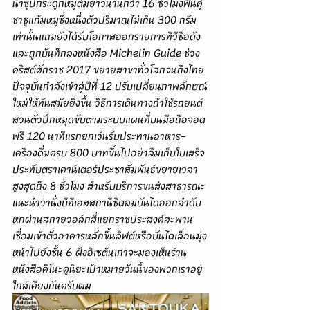
น้ำซุปกระดูกหมูต้มยาวนานกว่า 16 ชั่วโมงฟินคู่
ชาชูแก้มหมูซึ่งหนึ่งตัวปริมาณไม่เกิน 300 กรัม
เท่านั้นแถมยังได้รับโอกาสออกรายการทีวีชื่อดัง
และถูกบันทึกลงหนังสือ Michelin Guide ช่วง
คริสต์ศักราช 2017 ขยายสาขาทั่วโลกจนถึงไทย
ปัจจุบันกำลังเข้าสู่ปีที่ 12 ปรับเปลี่ยนภาพลักษณ์
ใหม่ให้ทันสมัยยิ่งขึ้น วิธีการเดินทางถ้าใช้รถยนต์
ส่วนตัวปักหมุดขับตามระบบแผนที่บนมือถือจอด
ฟรี 120 นาทีแรกยกเว้นรับประทานอาหาร-
เครื่องดื่มครบ 800 บาทขึ้นไปอย่าลืมเก็บใบเสร็จ
ประทับตราเคาน์เตอร์ประชาสัมพันธ์ขยายเวลา
สูงสุดถึง 8 ชั่วโมง สำหรับบริการขนส่งสาธารณะ
แนะนำว่านั่งบีทีเอสสถานีชิดลมบันไดออกลำดับ
หกผ่านสกายวอล์กสี่แยกราชประสงค์สะพาน
เชื่อมเข้าตัวอาคารหลักขึ้นลิฟต์หรือบันไดเลื่อนมุ่ง
หน้าไปยังชั้น 6 ฝั่งอิเซตันเก่าจะมองเห็นร้าน
หนังสือคิโนะคูนิยะเป้าหมายวันนี้ของพวกเราอยู่
ใกล้เคียงกันครับผม