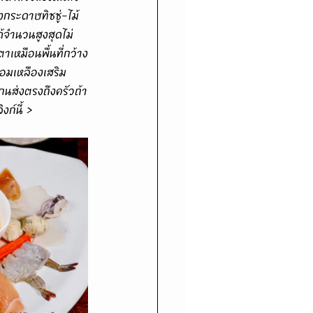
กระดาษทิชชู่-ไม้
ด้จำนวนสูงสุดไม่
เหมือนพื้นที่กว้าง
ีอมเหลืองเสริม
กนส่งตรงถึงครัวถ้า
ก์นี้ > 