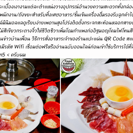
นกระเบื้องเงางามแต่ละตำแหน่งวางอุปกรณ์อำนวยความสะดวกทั้งกล่อง
ช้พนักงาน/ถังขยะสำหรับทิ้งเศษอาหาร/ชั้นเข็นเครื่องดื่มรองรับลูกค้าไ
ล์มินิมอลแลดูเรียบง่ายเพดานสูงโปร่งติดตั้งกระจกสะท้อนหลอกสายตา
ม้สีเขียวกระถางจิ๋วให้ชีวิตชีวาเพิ่มโดมกำแพงก่ออิฐมอญโคมไฟโทนส
นข้าวบ้านเพื่อน วิธีการสั่งอาหารเจ้าของร้านแปะแผ่น QR Code สแ
ีรหัส Wifi เชื่อมต่อฟรีหรืออ่านฉบับออนไลน์ก่อนเข้าใช้บริการได้ที่ลิง
2m5
 < ครับผม