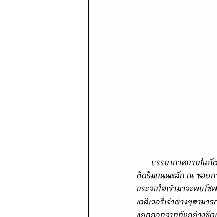
      บรรยากาศภายในภัตตาคาร "Victory Suki & Restaurant" เป็นอาคารพาณิชย์ขนาดใหญ่สูงสี่ชั้นตั้งอยู่
ติดริมถนนหลัก ณ ซอยกา
กระจกใสเข้ามาจะพบโซฟาย
เดลิเวอรี่เจ้าต่างๆสามาร
แยกออกจากกันอย่างชัดเจน 