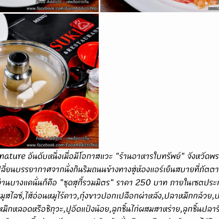
ปลี่ยนบรรยากาศจากนั่งกินริมถนนข้างทางสู่ห้องแอร์เย็นสบายที่ภัต
านบางแคนั่นก็คือ "ชุดสุกี้รวมมิตร" ราคา 250 บาท ภายในเซตประก
จหมูสไลซ์,ไส้อ่อนหมูไร้คาว,กุ้งขาวปอกเปลือกผ่าหลัง,ปลาหมึกกล้วย
ึกหลอดหรือชิกุวะ,ปูอัดแป้งน้อย,ลูกชิ้นไก่ผสมสาหร่าย,ลูกชิ้นปลารักบี