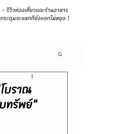
 รีวิวท่องเที่ยวและร้านอาหาร
กระดุมจะแหกก็ยังแ๑กไม่หยุด !
ไฟโบราณ
บทรัพย์"