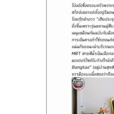
โด่งดังซึ่งครอบครัวพวกเ
สไตล์เหลาแต่ตั้งอยู่ริม
โดยกุ๊กห้าดาว "เฮียประ
ยิ่งขึ้นเพราะรุ่นหลานผ
เมนูเหมือนกันฉบับจับมือ
การเดินทางถ้าใช้รถยนต
แน่นก็ขอแนะนำบริเวณตล
MRT สายสีน้ำเงินเลือกล
มอเตอร์ไซค์รับจ้างใกล้
Bangkae" (หมู่บ้านสุขส
ขวามือแบบนี้แสดงว่าถึง