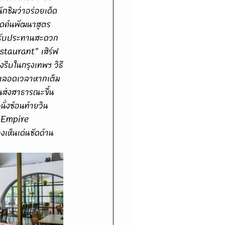
ักชิมว่าอร่อยเด็ด
คิดค้นพัฒนาสูตร
ันรับประทานสะดวก
estaurant" เสิร์ฟ
รีบในกรุงเทพฯ วิธี
ีตลอดเวลาหากเต็ม
ส่งสาธารณะขึ้น 
่งซ้อนท้ายวิน
n Empire 
เห็นเด่นชัดด้าน