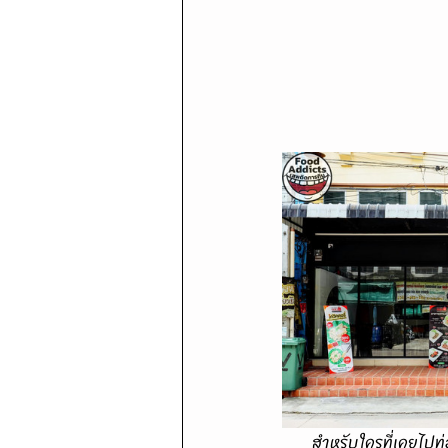
      สำหรับใครที่เคยไปท่องเที่ยว ณ จังหวัดพระนครศรีอยุธยาขับผ่านอำเภอบางปะอินยังมีอีกหนึ่งร้านชื่อเสียง