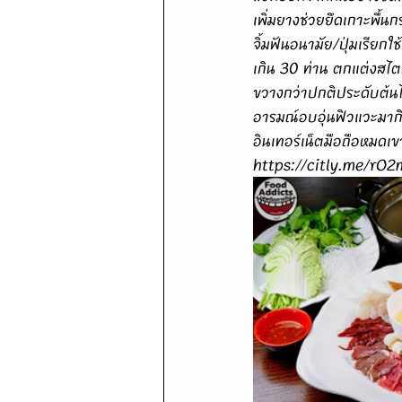
เพิ่มยางช่วยยึดเกาะพื้
จิ้มฟันอนามัย/ปุ่มเรียกใ
เกิน 30 ท่าน ตกแต่งสไต
ขวางกว่าปกติประดับต้นไ
อารมณ์อบอุ่นฟิวแวะมากิ
อินเทอร์เน็ตมือถือหมดเขาม
https://citly.me/rO