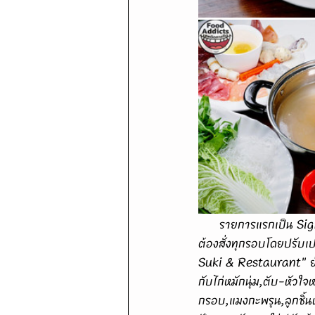
      รายการแรกเป็น Signature อันดับหนึ่งเมื่อมีโอกาสแวะ "ร้านอาหารใบทรัพย์" จังหวัดพระนครศรีอยุธยา
ต้องสั่งทุกรอบโดยปรับเ
Suki & Restaurant" ย่
กับไก่หมักนุ่ม,ตับ-หัวใ
กรอบ,แมงกะพรุน,ลูกชิ้นหม