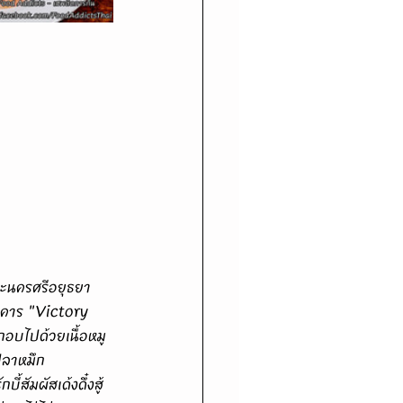
ตาคาร "Victory 
อบไปด้วยเนื้อหมู
,ปลาหมึก
้สัมผัสเด้งดึ๋งสู้