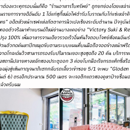
ราต้องแวะทุกรอบนั่นก็คือ "ร้านอาหารใบทรัพย์" ถูกยกย่องโดยเหล่าน
ถนนรายการขายดีอันดับ 1 ได้แก่สุกี้หม้อไฟตำรับโบราณกับไก่แช่เหล้า
ยุทธ" อดีตหัวหน้าเชฟแห่งภัตตาคารนิวเปงเชียงระดับตำนาน ปัจจุบ
ู้สืบทอดตัวจริงมาทำแบรนด์ใหม่ย่านบางแคอย่าง "Victory Suki & R
ปรุง 100% เพิ่มอาหารจานเดียวรวดเร็วอิ่มทันใจตอบโจทย์สังคมอันเร่ง
์ส่วนตัวกดค้นหาปักหมุดขับตามระบบแผนที่บนมือถือจอดข้างหน้าฟร
าดโกลเด้นวิวสามารถรองรับปริมาณเยอะสูงสุดถึง 20 คัน บริการขน
งสถานีปลายทางหลักสองประตูออก 3 ค่อยโบกมือเรียกรถแท็กซี่หรือนั
เคียงมุ่งสู่เส้นกาญจนาภิเษกกลับรถเลี้ยวเข้าซอย 5/1 จะพบ "Glode
ันต์ 6) ตรงอีกประมาณ 500 เมตร จะเจอตึกแถวสองคูหาป้ายชื่อมอง
แล้วครับผม