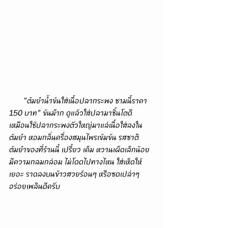
       "ต้มยำน้ำข้นใส่เนื้อปลากระพง ชามนี้ราคา 
150 บาท" ข้นม๊าก ดูแล้วใส่ปลามาชิ้นโตดี 
เหมือนใช้ปลากระพงตัวใหญ่มาแล่เนื้อใส่ลงใน
ต้มยำ หอมกลิ่นครื่องสมุนไพรเข้มข้น รสชาติ
ต้มยำของที่ร้านนี้ เปรี้ยว เค็ม หวานเผ็ดเล็กน้อย 
มีความกลมกล่อม ไม่โดดไปทางไหน ใส่เห็ดให้
เยอะ ราดลงบนข้าวสวยร้อนๆ หรือซดเปล่าๆ 
อร่อยเพลินดีครับ