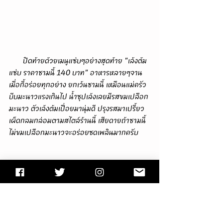
       ปิดท้ายด้วยเมนูแซ่บๆอย่างสุดท้าย "เล้งต้ม
แซ่บ ราคาชามนี้ 140 บาท" อาหารหลายๆจาน
เมื่อกี้อร่อยทุกอย่าง ยกเว้นชามนี้ เหมือนแม่ครัว
บีบมะนาวแรงเกินไป น้ำซุปเล้งเลยมีรสขมเปลือก
มะนาว ตัวเล้งต้มเปื่อยมานุ่มดี ปรุงรสมาเปรี้ยว
เผ็ดกลมกล่อมตามสไตล์ร้านนี้ เสียดายถ้าชามนี้
ไม่ขมเปลือกมะนาวจะอร่อยซดเพลินมากครับ 