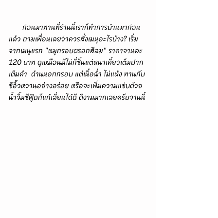
       ก่อนมาทานที่ร้านนี้เราก็ทำการบ้านมาก่อน
แล้ว ถามเพื่อนเลยว่าควรสั่งเมนูอะไรบ้าง? เริ่ม
จากเมนูแรก "หมูกรอบตรอกสีลม" ราคาจานละ 
120 บาท ดูเหมือนมีไม่กี่ชิ้นแต่หนาเคี้ยวเต็มปาก
เต็มคำ  ด้านนอกกรอบ แต่เนื้อฉ่ำ ไม่แห้ง ทานกับ
ซีอิ๊วหวานอย่างอร่อย หรือจะเพิ่มความแซ่บด้วย
น้ำจิ้มซีฟู๊ดก็แก้เลี่ยนได้ดี ดีงามมากเลยครับจานนี้