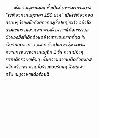
       สั่งแต่เมนูทานเล่น สั่งเป็นกับข้าวมาทานบ้าง 
"ไข่เจียวกากหมูราคา 150 บาท" เป็นไข่เจียวทอด
กรอบๆ โรยหน้าด้วยกากหมูชิ้นใหญ่สะใจ อย่าได้
ถามหาความอ้วนจากจานนี้ เพราะนี่คือการรวม
ตัวของสิ่งที่เด็กอ้วนอย่างเราชอบมากที่สุด ไข่
เจียวทอดมากรอบนอก ด้านในหนานุ่ม ผสาน
ความกรอบของกากหมูอีก 1 ชั้น ทานเปล่าๆ
รสชาติกรอบๆเค็มๆ เพิ่มความหวานเผ็ดด้วยซอส
พริกศรีราชา ทานกับข้าวสวยร้อนๆ ฟินห์แล้ว
ครับ เมนูง่ายๆแต่อร่อยดี 