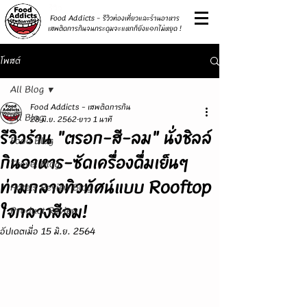
รีวิว
Food Addicts - รีวิวท่องเที่ยวและร้านอาหาร
เสพติดการกินจนกระดุมจะแหกก็ยังแ๑กไม่หยุด !
โพสต์
All Blog
Food Addicts - เสพติดการกิน
All Blog
28 มิ.ย. 2562
ยาว 1 นาที
รีวิวร้าน "ตรอก-สี-ลม" นั่งชิลล์
Food Blog
กินอาหาร-ซัดเครื่องดื่มเย็นๆ
Travel Blog
ท่ามกลางทิวทัศน์แบบ Rooftop
Hotels Review Blog
ใจกลางสีลม!
Product Review
อัปเดตเมื่อ
15 มิ.ย. 2564