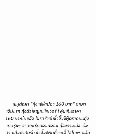
      เมนูต่อมา "กุ้งแช่น้ำปลา 160 บาท" ยกมา
แว๊ปแรก กุ้งตัวใหญ่สะใจเว่อร์ ! คุ้มเกินราคา 
160 บาทไปแล้ว ไม่รอช้าจับน้ำจิ้มซีฟู๊ดราดบนกุ้ง
แบบชุ่มๆ อร่อยแซ่บกลมกล่อม กุ้งหวานเด้ง เต็ม
ปากเต็มคำดีครับ น้ำจิ้มซีฟู๊ดที่ร้านนี้ ไม่ได้แซ่บเผ็ด