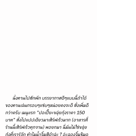
      นั่งทานไปสักพัก บรรยากาศดีๆแบบนี้ถ้าได้
ของทานเล่นกรอบๆแซ่บๆหน่อยคงจะดี สั่งเพิ่มดี
กว่าครับ เมนูแรก "ปอเปี๊ยะขลุ่ยกุ้งราคา 150 
บาท" สั่งไปแปปเดียวมาเสิร์ฟเร็วมาก (อาหารที่
ร้านนี้เสิร์ฟเร็วทุกจาน) พอยกมา นี่มันไม่ใช่ขลุ่ย
กุ้งที่เรารู้จัก ทำไมน้ำจิ้มสีดำล่ะ ? อ่ะลองจิ้มชิมดู 