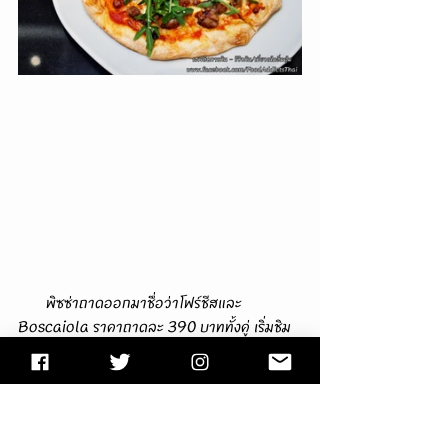
       พิซซ่าถาดออกมาชื่อว่าโฟร์ชีสและ 
Boscaiola ราคาถาดละ 390 บาททั้งคู่ เริ่มชิม
จากโฟร์ชีส เป็นการนำทั้งมอสซาเรลล่า
ชีส/Smoked Scamorza Cheese/Taleggio 
Cheese/Cheddar Cheese มาผสมใน
อัตราส่วนลับของทางโรงแรม ตัดเลี่ยนด้วยการ
ราดซอสมะเขือเทศสดด้านล่าง ตามด้วยกระเทียม