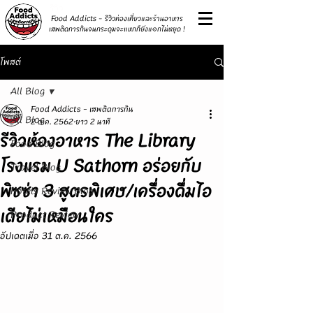
รีวิว
Food Addicts - รีวิวท่องเที่ยวและร้านอาหาร
เสพติดการกินจนกระดุมจะแหกก็ยังแ๑กไม่หยุด !
โพสต์
All Blog
Food Addicts - เสพติดการกิน
All Blog
2 ต.ค. 2562
ยาว 2 นาที
รีวิวห้องอาหาร The Library
Food Blog
โรงแรม U Sathorn อร่อยกับ
Travel Blog
พิซซ่า 3 สูตรพิเศษ/เครื่องดื่มไอ
Hotels Review Blog
เดียไม่เหมือนใคร
Product Review
อัปเดตเมื่อ
31 ต.ค. 2566