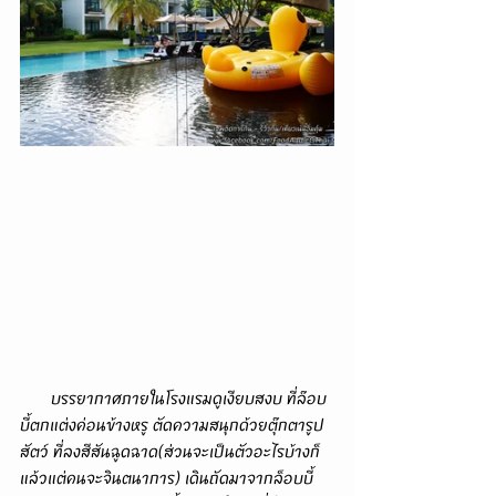
       บรรยากาศภายในโรงแรมดูเงียบสงบ ที่ล๊อบ
บี้ตกแต่งค่อนข้างหรู ตัดความสนุกด้วยตุ๊กตารูป
สัตว์ ที่ลงสีสันฉูดฉาด(ส่วนจะเป็นตัวอะไรบ้างก็
แล้วแต่คนจะจินตนาการ) เดินถัดมาจากล็อบบี้