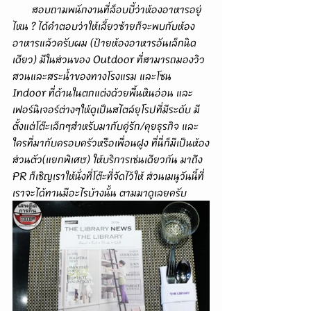
       สอบถามพนักงานที่ล็อบบี้ว่าห้องอาหารอยู่
ไหน ? ได้คำตอบว่าให้เลี้ยวซ้ายก็จะพบกับห้อง
อาหารแล้วครับผม (ป้ายห้องอาหารอันเล็กนิด
เดียว) มีในส่วนของ Outdoor ที่สามารถมองวิว
สวนและสระน้ำของทางโรงแรม และโซน 
Indoor ที่ด้านในตกแต่งด้วยพื้นหินอ่อน และ
เฟอร์นิเจอร์ต่างๆให้ดูเป็นสไตล์ยุโรปที่มีระดับ มี
ตั้งแต่โต๊ะเล็กๆสำหรับมากับคู่รัก/คุยธุรกิจ และ
ใครที่มากับครอบครัวหรือเพื่อนฝูง ที่นี่ก็มีเป็นห้อง
ส่วนตัว(แยกพิเศษ) ให้บริการเช่นเดียวกัน มาถึง 
PR ก็เชิญเราให้นั่งที่โต๊ะที่จัดไว้ให้ ส่วนเมนูวันนี้ที่
เราจะได้ทานมีอะไรบ้างนั้น ตามมาดูเลยครับ 