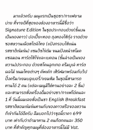
       มาแล้วครับ เมนูแรกเป็นชุดชา/กาแฟยาม
บ่าย ที่ขายดีที่สุดของห้องอาหารนี้มีชื่อว่า 
Signature Edition ในชุดประกอบด้วย(ชั้นบน
เป็นของคาว) ปอเปี๊ยะทอด ถุงทองไส้กุ้ง ราดด้วย
ซอสหวานเผ็ดสไตล์ไทย (แป้งกรอบไส้แน่น
รสชาติเข้มข้น) แซนวิชไข่ต้ม ขนมปังหน้าสโมค
แซลมอน ทาร์ตไส้ไข่และเบคอน (ชั้นล่างเป็นของ
หวาน)ประกอบ ด้วยสโคนลูกเกด ครีมบูเล่ ทาร์ต
ผลไม้ ขนมไทยต่างๆ คัพเค้ก เสิร์ฟมาพร้อมกับวิป
ปิ้งครีม/แยมบลูเบอรี่/แยมส้ม ในชุดนี้สามารถ
ทานได้ 2 คน (แต่ละเมนูมีให้ทานอย่างละ 2 ชิ้น) 
และสามารถสั่งเครื่องดื่มอย่างชา/กาแฟได้คนละ 
1 ที่ วันนี้ผมเลยสั่งเป็นชา English Breakfast 
รสชาติหอมเข้มข้นทานกับของคาวหรือของหวาน
ก็เข้ากันได้ดีครับ ลืมบอกไปว่าชุดนี้ราคา 699 
บาท เท่ากับว่าถ้ามาทาน 2 คนก็ตกคนละ 350 
บาท ที่สำคัญทุกเมนูที่ห้องอาหารนี้ไม่มี Vat. 