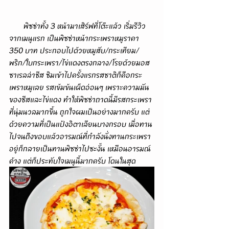
       พิซซ่าทั้ง 3 หน้ามาเสิร์ฟที่โต๊ะแล้ว เริ่มรีวิว
จากเมนูแรก เป็นพิซซ่าหน้ากระเพราหมูราคา 
350 บาท ประกอบไปด้วยหมูสับ/กระเทียม/
พริก/ใบกระเพรา/ไข่แดงตรงกลาง/โรยด้วยมอส
ซาเรลล่าชีส ซิมเข้าไปครั้งแรกรสชาติก็คือกระ
เพราหมูเลย รสเข้มข้นเผ็ดอ่อนๆ เพราะความมัน
ของชีสและไข่แดง ทำให้พิซซ่าถาดนี้มีรสกระเพรา
ที่นุ่มนวลมากขึ้น ถูกใจผมเป็นอย่างมากครับ แต่
ด้วยความที่เป็นแป้งอิตาเลียนบางกรอบ เมื่อทาน
ไปจนถึงขอบแล้วอารมณ์ที่กำลังนั่งทานกระเพรา
อยู่ก็กลายเป็นทานพิซซ่าไปซะงั้น เหมือนอารมณ์
ค้าง แต่ก็ประทับใจเมนูนี้มากครับ โดนในสุด