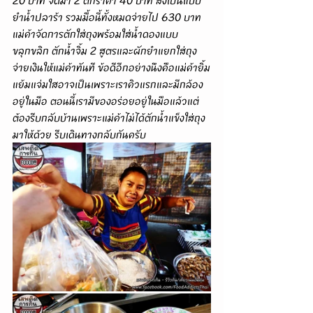
20 บาท จัดมา 2 ตักราคา 40 บาท สั่งเป็นแบบ
ยำน้ำปลาร้า รวมมื้อนี้ทั้งหมดจ่ายไป 630 บาท 
แม่ค้าจัดการตักใส่ถุงพร้อมใส่น้ำดองแบบ
ขลุกขลิก ตักน้ำจิ้ม 2 สูตรและผักยำแยกใส่ถุง
จ่ายเงินให้แม่ค้าทันที ข้อดีอีกอย่างนึงคือแม่ค้ายิ้ม
แย้มแจ่มใสอาจเป็นเพราะเราคิวแรกและมีกล้อง
อยู่ในมือ ตอนนี้เรามีของอร่อยอยู่ในมือแล้วแต่
ต้องรีบกลับบ้านเพราะแม่ค้าไม่ได้ตักน้ำแข็งใส่ถุง
มาให้ด้วย รีบเดินทางกลับกันครับ