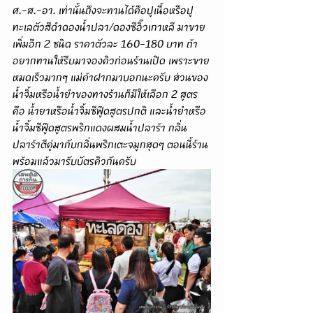
ศ.-ส.-อา. เท่านั้นถึงจะทานได้คือปูเนื้อหรือปู
ทะเลตัวสีดำดองน้ำปลา/ดองซีอิ๊วเกาหลี มาขาย
เพิ่มอีก 2 ชนิด ราคาตัวละ 160-180 บาท ถ้า
อยากทานให้รีบมาจองคิวก่อนร้านเปิด เพราะขาย
หมดเร็วมากๆ แม่ค้าฝากมาบอกนะครับ ส่วนของ
น้ำจิ้มหรือน้ำยำของทางร้านก็มีให้เลือก 2 สูตร
คือ น้ำยาหรือน้ำจิ้มซีฟู๊ดสูตรปกติ และน้ำยำหรือ
น้ำจิ้มซีฟู๊ดสูตรพริกแดงผสมน้ำปลาร้า กลิ่น
ปลาร้าตีคู่มากับกลิ่นพริกเตะจมูกสุดๆ ตอนนี้ร้าน
พร้อมแล้วมารับบัตรคิวกันครับ