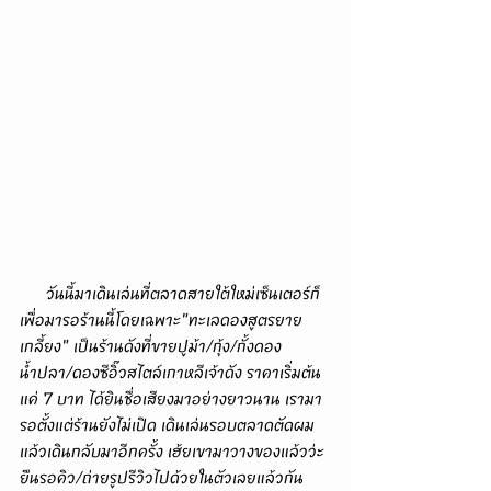
      วันนี้มาเดินเล่นที่ตลาดสายใต้ใหม่เซ็นเตอร์ก็
เพื่อมารอร้านนี้โดยเฉพาะ"ทะเลดองสูตรยาย
เกลี้ยง" เป็นร้านดังที่ขายปูม้า/กุ้ง/กั้งดอง
น้ำปลา/ดองซีอิ๊วสไตล์เกาหลีเจ้าดัง ราคาเริ่มต้น
แค่ 7 บาท ได้ยินชื่อเสียงมาอย่างยาวนาน เรามา
รอตั้งแต่ร้านยังไม่เปิด เดินเล่นรอบตลาดตัดผม
แล้วเดินกลับมาอีกครั้ง เฮ้ยเขามาวางของแล้วว่ะ 
ยืนรอคิว/ถ่ายรูปรีวิวไปด้วยในตัวเลยแล้วกัน 