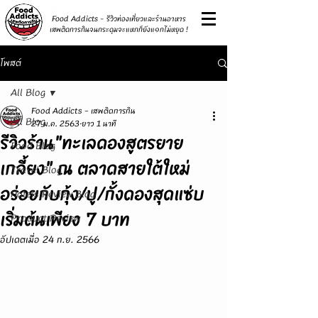
รีวิว
Food Addicts - รีวิวท่องเที่ยวและร้านอาหาร
เสพติดการกินจนกระดุมจะแหกก็ยังแ๑กไม่หยุด !
โพสต์
All Blog
Food Addicts - เสพติดการกิน
All Blog
27 ม.ค. 2563
ยาว 1 นาที
รีวิวร้าน"ทะเลดองสูตรยาย
Food Blog
เกลี้ยง" ณ ตลาดสายใต้ใหม่
Travel Blog
อร่อยกับกุ้ง/ปู/กั้งดองสุดแซ่บ
Hotels Review Blog
เริ่มต้นเพียง 7 บาท
Product Review
อัปเดตเมื่อ
24 ก.ย. 2566