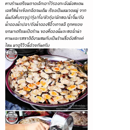
ทางร้านเตรียมถาดเล็กเอาไว้รองกะลังมังสแตน
เลสใส่น้ำแข็งเกล็ดจนเต็ม เรียงเป็นหมวดหมู่ จาก
นั้นถังที่บรรจุปู/กุ้ง/กั้ง/หัวกุ้ง/ผักสด/น้ำจิ้ม/ถัง
น้ำดองน้ำปลา/ถังน้ำดองซีอิ๊วเกาหลี ถูกทยอย
ยกมาเตรียมเปิดร้าน ของที่ดองนั้นจะสดฉ่ำน่า
ทานและรสชาติดีงามสมกับเป็นร้านชื่อดังสักแค่
ไหน มาดูรีวิวนี้ด้วยกันครับ