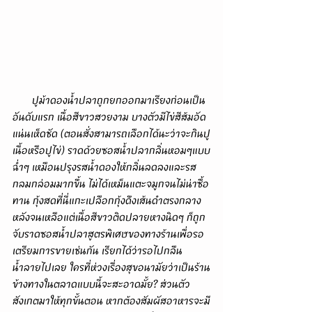
       ปูม้าดองน้ำปลาถูกยกออกมาเรียงก่อนเป็น
อันดับแรก เนื้อสีขาวสวยงาม บางตัวมีไข่สีส้มอัด
แน่นเห็ดชัด (ตอนสั่งสามารถเลือกได้นะว่าจะกินปู
เนื้อหรือปูไข่) ราดด้วยซอสน้ำปลากลิ่นหอมๆแบบ
ฉ่ำๆ เหมือนปรุงรสน้ำดองให้กลิ่นลดลงและรส
กลมกล่อมมากขึ้น ไม่ได้เหม็นแตะจมูกจนไม่น่าซื้อ
ทาน กุ้งสดที่นี่แกะเปลือกกุ้งดึงเส้นดำตรงกลาง
หลังจนเหลือแต่เนื้อสีขาวติดปลายหางนิดๆ ก็ถูก
จับราดซอสน้ำปลาสูตรพิเศษของทางร้านเพื่อรอ
เตรียมการขายเช่นกัน เรียกได้ว่ารอไปกลืน
น้ำลายไปเลย ใครที่ห่วงเรื่องสุขอนามัยว่าเป็นร้าน
ข้างทางในตลาดแบบนี้จะสะอาดมั้ย? ส่วนตัว
สังเกตมาให้ทุกขั้นตอน หากต้องสัมผัสอาหารจะมี