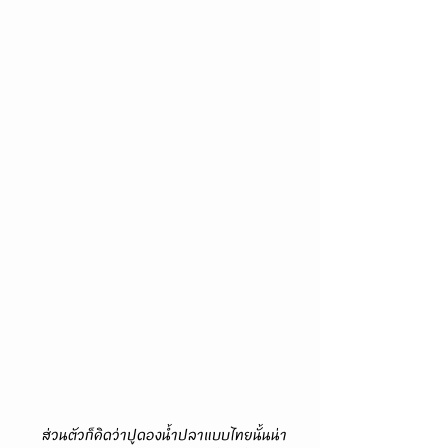
      ส่วนตัวก็คิดว่าปูดองน้ำปลาแบบไทยนั้นน่า