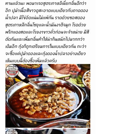
ทานแล้วนะ พอมาเจอสูตรเกาหลีเนี่ยกลิ่นดีกว่า
อีก ปูม้าเนื้อสีขาวดูสะอาดแบบเดียวกับถาดดอง
น้ำปลา มีไข่อัดแน่นไม่แพ้กัน ราดด้วยซอสดอง
สูตรเกาหลีกลิ่นโชยุและน้ำมันงาตีจมูก โรดด้วย
พริกแดงสดและโรยงาขาวคั่วก่อนจะจำหน่าย มีสี
ตัดกันและเพิ่มกลิ่นทำให้น่ากินหนักไปมากกว่า
เดิมอีก กุ้งก็ถูกเตรียมการในแบบเดียวกัน กะว่า
จะซื้อแค่ปูม้าดองและกุ้งดองน้ำปลาอย่างเดียว 
เห็นแบบนี้ต้องซื้อเพิ่มแล้วครับ