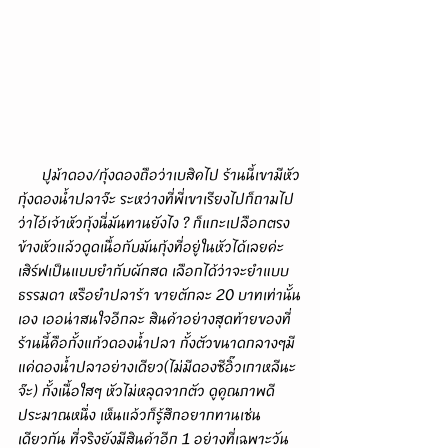
      ปูม้าดอง/กุ้งดองถือว่าเบสิคไป ร้านนี้เขามีหัว
กุ้งดองน้ำปลาจ๊ะ ระหว่างที่พี่เขาเรียงไปก็ถามไป
ว่าไอ้เจ้าหัวกุ้งนี่มันทานยังไง ? ก็แกะเปลือกตรง
ข้างหัวแล้วดูดเนื้อกับมันกุ้งที่อยู่ในหัวได้เลยค่ะ 
เสิร์ฟเป็นแบบยำกับผักสด เลือกได้ว่าจะยำแบบ
ธรรมดา หรือยำปลาร้า ขายตักละ 20 บาทเท่านั้น
เอง เออน่าสนใจอีกละ สินค้าอย่างสุดท้ายของที่
ร้านนี้คือกั้งแก้วดองน้ำปลา กั้งตัวขนาดกลางๆมี
แค่ดองน้ำปลาอย่างเดียว(ไม่มีดองซีอิ๊วเกาหลีนะ
จ๊ะ) กั้งเนื้อใสๆ หัวไม่หลุดจากตัว ดูคูณภาพดี
ประมาณหนึ่ง เห็นแล้วก็รู้สึกอยากทานเช่น
เดียวกัน ที่จริงยังมีสินค้าอีก 1 อย่างที่เฉพาะวัน 