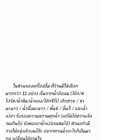
      ในส่วนของเครื่องดื่ม ที่ร้านมีให้เลือก
มากกว่า 11 อย่าง เริ่มจากน้ำอัดลม (โค้ก/ส
ไปร์ท/น้ำส้ม/น้ำแดง/โค้กซีโร่) เก็กฮวย / ชา
มะนาว / น้ำผึ้งมะนาว / พั้นซ์ / ลิ้นจี่ / และน้ำ
เปล่า รับรองความหวานทุกน้ำ (แต่ไม่ได้หวานจัด
จนเกินไป ยังพอเอาน้ำเปล่าผสมได้) ส่วนแก้วมี
วางให้อยู่แล้วบนโต๊ะ อยากทานน้ำอะไรก็เดินมา
กด เปลี่ยนได้ตามใจ