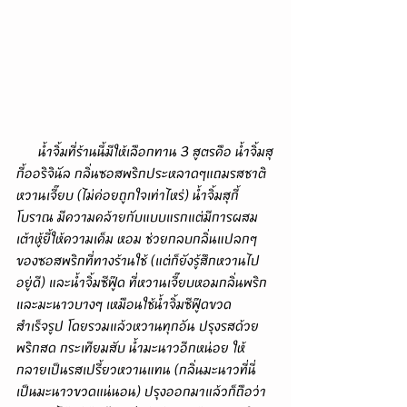
      น้ำจิ้มที่ร้านนี้มีให้เลือกทาน 3 สูตรคือ น้ำจิ้มสุ
กี้ออริจินัล กลิ่นซอสพริกประหลาดๆแถมรสชาติ
หวานเจี๊ยบ (ไม่ค่อยถูกใจเท่าไหร่) น้ำจิ้มสุกี้
โบราณ มีความคล้ายกับแบบแรกแต่มีการผสม
เต้าหู้ยี้ให้ความเค็ม หอม ช่วยกลบกลิ่นแปลกๆ
ของซอสพริกที่ทางร้านใช้ (แต่ก็ยังรู้สึกหวานไป
อยู่ดี) และน้ำจิ้มซีฟู๊ด ที่หวานเจี๊ยบหอมกลิ่นพริก
และมะนาวบางๆ เหมือนใช้น้ำจิ้มซีฟู๊ดขวด
สำเร็จรูป โดยรวมแล้วหวานทุกอัน ปรุงรสด้วย
พริกสด กระเทียมสับ น้ำมะนาวอีกหน่อย ให้
กลายเป็นรสเปรี้ยวหวานแทน (กลิ่นมะนาวที่นี่
เป็นมะนาวขวดแน่นอน) ปรุงออกมาแล้วก็ถือว่า