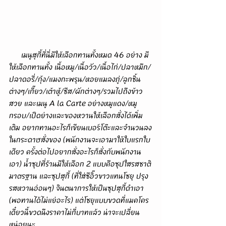
      เมนูสุกี้ที่นี่มีให้เลือกทานทั้งหมด 46 อย่าง มี
ให้เลือกทานทั้ง เนื้อหมู/เนื้อวัว/เนื้อไก่/ปลาหมึก/
ปลาดอรี่/กุ้ง/แมงกะพรุน/หอยแมลงภู่/ลูกชิ้น
ต่างๆ/เกี๊ยว/เต้าหู้/ชีส/ผักต่างๆ/รวมไปถึงข้าว
สวย และเมนู A la Carte อย่างหมูแดง/หมู
กรอบ/เป็ดย่างและของหวานให้เลือกสั่งได้เพิ่ม
เติม อยากทานอะไรก็เขียนเบอร์โต๊ะและจำนวนลง
ในกระดาษสั่งของ (พนักงานจะเอามาให้ใบแรกใบ
เดียว ครั้งต่อไปอยากสั่งอะไรก็สั่งกับพนักงาน
เอา) น้ำซุปที่ร้านมีให้เลือก 2 แบบคือซุปใสรสชาติ
มาตรฐาน และซุปสุกี้ (ที่ใส่ซีอิ๊วขาวแทนโชยุ ปรุง
รสหวานอ่อนๆ) จินตนาการให้เป็นซุปสุกี้ดำเอา 
(พอทานได้ไม่แย่อะไร) แต่โชยุแบบขวดที่แมคโคร 
เดี๋ยวนี้ขวดนึงราคาไม่กี่บาทแล้ว น่าจะเปลี่ยน
หน่อยนะ