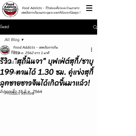
รีวิว
Food Addicts - รีวิวท่องเที่ยวและร้านอาหาร
เสพติดการกินจนกระดุมจะแหกก็ยังแ๑กไม่หยุด !
โพสต์
All Blog
Food Addicts - เสพติดการกิน
All Blog
21 ส.ค. 2562
ยาว 1 นาที
รีวิว "สุกี้นินจา" บุฟเฟ่ต์สุกี้/ชาบู
Food Blog
199 ทานได้ 1.30 ชม. คู่แข่งสุกี้
Travel Blog
ลูกชายชาวจีนได้เกิดขึ้นมาแล้ว!
Hotels Review Blog
อัปเดตเมื่อ
15 มิ.ย. 2564
Product Review