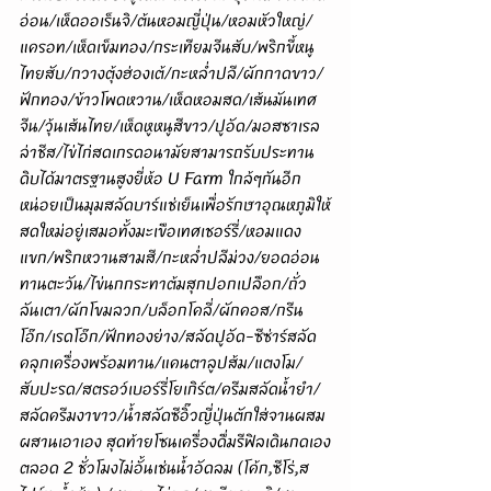
อ่อน/เห็ดออเร็นจิ/ต้นหอมญี่ปุ่น/หอมหัวใหญ่/
แครอท/เห็ดเข็มทอง/กระเทียมจีนสับ/พริกขี้หนู
ไทยสับ/กวางตุ้งฮ่องเต้/กะหล่ำปลี/ผักกาดขาว/
ฟักทอง/ข้าวโพดหวาน/เห็ดหอมสด/เส้นมันเทศ
จีน/วุ้นเส้นไทย/เห็ดหูหนูสีขาว/ปูอัด/มอสซาเรล
ล่าชีส/ไข่ไก่สดเกรดอนามัยสามารถรับประทาน
ดิบได้มาตรฐานสูงยี่ห้อ U Farm ใกล้ๆกันอีก
หน่อยเป็นมุมสลัดบาร์แช่เย็นเพื่อรักษาอุณหภูมิให้
สดใหม่อยู่เสมอทั้งมะเขือเทศเชอร์รี่/หอมแดง
แขก/พริกหวานสามสี/กะหล่ำปลีม่วง/ยอดอ่อน
ทานตะวัน/ไข่นกกระทาต้มสุกปอกเปลือก/ถั่ว
ลันเตา/ผักโขมลวก/บล็อกโคลี่/ผักคอส/กรีน
โอ๊ก/เรดโอ๊ก/ฟักทองย่าง/สลัดปูอัด-ซีซ่าร์สลัด
คลุกเครื่องพร้อมทาน/แคนตาลูปส้ม/แตงโม/
สับปะรด/สตรอว์เบอร์รี่โยเกิร์ต/ครีมสลัดน้ำยำ/
สลัดครีมงาขาว/น้ำสลัดซีอิ๊วญี่ปุ่นตักใส่จานผสม
ผสานเอาเอง สุดท้ายโซนเครื่องดื่มรีฟิลเดินกดเอง
ตลอด 2 ชั่วโมงไม่อั้นเช่นน้ำอัดลม (โค้ก,ซีโร่,ส