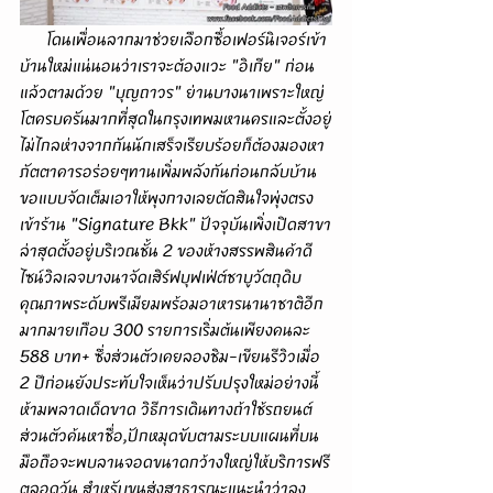
      โดนเพื่อนลากมาช่วยเลือกซื้อเฟอร์นิเจอร์เข้า
บ้านใหม่แน่นอนว่าเราจะต้องแวะ "อิเกีย" ก่อน
แล้วตามด้วย "บุญถาวร" ย่านบางนาเพราะใหญ่
โตครบครันมากที่สุดในกรุงเทพมหานครและตั้งอยู่
ไม่ไกลห่างจากกันนักเสร็จเรียบร้อยก็ต้องมองหา
ภัตตาคารอร่อยๆทานเพิ่มพลังกันก่อนกลับบ้าน
ขอแบบจัดเต็มเอาให้พุงกางเลยตัดสินใจพุ่งตรง
เข้าร้าน "Signature Bkk" ปัจจุบันเพิ่งเปิดสาขา
ล่าสุดตั้งอยู่บริเวณชั้น 2 ของห้างสรรพสินค้าดี
ไซน์วิลเลจบางนาจัดเสิร์ฟบุฟเฟ่ต์ชาบูวัตถุดิบ
คุณภาพระดับพรีเมียมพร้อมอาหารนานาชาติอีก
มากมายเกือบ 300 รายการเริ่มต้นเพียงคนละ 
588 บาท+ ซึ่งส่วนตัวเคยลองชิม-เขียนรีวิวเมื่อ 
2 ปีก่อนยังประทับใจเห็นว่าปรับปรุงใหม่อย่างนี้
ห้ามพลาดเด็ดขาด วิธีการเดินทางถ้าใช้รถยนต์
ส่วนตัวค้นหาชื่อ,ปักหมุดขับตามระบบแผนที่บน
มือถือจะพบลานจอดขนาดกว้างใหญ่ให้บริการฟรี
ตลอดวัน สำหรับขนส่งสาธารณะแนะนำว่าลง 