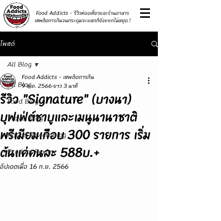
รีวิว
Food Addicts - รีวิวท่องเที่ยวและร้านอาหาร
เสพติดการกินจนกระดุมจะแหกก็ยังแ๑กไม่หยุด !
โพสต์
All Blog
Food Addicts - เสพติดการกิน
All Blog
9 ส.ค. 2566
ยาว 3 นาที
รีวิว "Signature" (บางนา)
Food Blog
บุฟเฟ่ต์ชาบูและเมนูนานาชาติ
Travel Blog
พรีเมียมเกือบ 300 รายการ เริ่ม
Hotels Review Blog
ต้นแค่คนละ 588บ.+
Product Review
อัปเดตเมื่อ
16 ก.ย. 2566