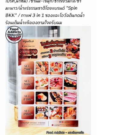
ไปร์ท,น้ำส้ม) /ชานม-ไข่มุก/ชาเขียวมะลิ/ชา
มะนาว/น้ำแร่ธรรมชาติโดยแบรนด์ "Spin 
BKK" / กาแฟ 3 in 1 ซองและโอวัลตินกดน้ำ
ร้อนเติมน้ำแข็งเองตามใจครับผม