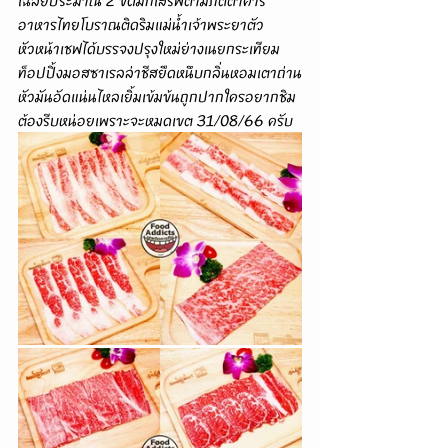
เฉลี่ยประมาณ 2 ขีดมักเสิร์ฟตามภัตตาคาร
อาหารไทยโบราณติดริมแม่น้ำเจ้าพระยาตัว
หัวหน้าเชฟได้บรรจงปรุงใหม่ย่างเนยกระเทียม
ท็อปปิ้งมอสซาเรลล่าชีสยืดหนึบกลิ่นหอมเตาถ่าน
หัวมันอัดแน่นไหลเยิ้มเข้มข้นถูกปากใครอยากชิม
ต้องรีบหน่อยเพราะจะหมดเขต 31/08/66 ครับ