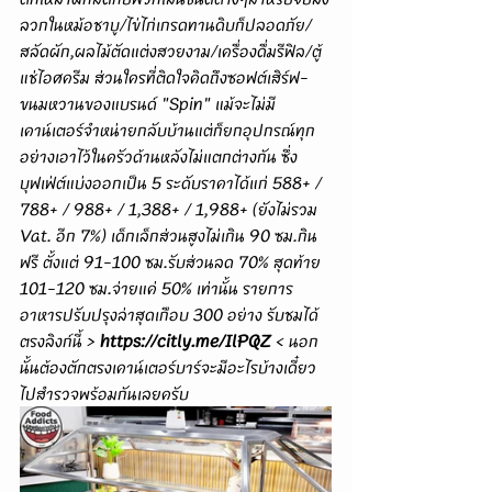
ลวกในหม้อชาบู/ไข่ไก่เกรดทานดิบก็ปลอดภัย/
สลัดผัก,ผลไม้ตัดแต่งสวยงาม/เครื่องดื่มรีฟิล/ตู้
แช่ไอศครีม ส่วนใครที่ติดใจคิดถึงซอฟต์เสิร์ฟ-
ขนมหวานของแบรนด์ "Spin" แม้จะไม่มี
เคาน์เตอร์จำหน่ายกลับบ้านแต่ก็ยกอุปกรณ์ทุก
อย่างเอาไว้ในครัวด้านหลังไม่แตกต่างกัน ซึ่ง
บุฟเฟ่ต์แบ่งออกเป็น 5 ระดับราคาได้แก่ 588+ / 
788+ / 988+ / 1,388+ / 1,988+ (ยังไม่รวม 
Vat. อีก 7%) เด็กเล็กส่วนสูงไม่เกิน 90 ซม.กิน
ฟรี ตั้งแต่ 91-100 ซม.รับส่วนลด 70% สุดท้าย 
101-120 ซม.จ่ายแค่ 50% เท่านั้น รายการ
อาหารปรับปรุงล่าสุดเกือบ 300 อย่าง รับชมได้
ตรงลิงก์นี้ > 
https://citly.me/IlPQZ
 < นอก
นั้นต้องตักตรงเคาน์เตอร์บาร์จะมีอะไรบ้างเดี๋ยว
ไปสำรวจพร้อมกันเลยครับ