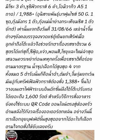
มิโซะ 3 คำ,ซูชิฟัวกราส์ 6 คำ,โอมิวากิว A5 1 
ถาด) / 1,988+ (อูนิสายพันธุ์บาฟุนไซส์ 50 G. 1 
ชุด,กุ้งมังกร 1 ตัว,กุ้งแม่น้ำย่างกระเทียมชีส 1 ตัว
ยักษ์) เท่านั้นแจกถึงวันที่ 31/08/66 เหล่าน้ำจิ้ม
ต่างๆยังคงบรรจุลงขวดแช่ตู้เย็นยกเสิร์ฟเมื่อ
ลูกค้าถึงโต๊ะแล้วจึงช่วยรักษาเรื่องรสชาติรวม 6 
สูตรได้แก่สุกี้,ซีฟู้ด,แจ่ว,พอนสึ,โชยุและใหม่ล่าสุด
เสฉวนควรเขย่าก่อนเททุกครั้งเพื่อรสชาติที่อร่อย
ตามมาตรฐาน น้ำซุปเลือกได้สูงสุด 4 จาก
ทั้งหมด 5 ตำรับนั่นก็คือน้ำดำ,ต้มยำ,จิ้มจุ่มยกเว้น
มันปูกับทรัฟเฟิลฟัวกราส์ต้องสั่ง 1,388+ ขึ้นไป
วางบนเตาไฟฟ้าระบบอินดักชั่นฝังใต้โต๊ะปรับแรง
ได้เยอะถึง 1,600 วัตต์ สำหรับวิธีการสั่งอาหาร
ยังคงใช้ระบบ QR Code ออนไลน์ตรงสู่ห้องครัว
ด้านหลังไร้กังวลเรื่องออเดอร์ตกหล่น อย่างวันนี้
เราเลือกลุยบุฟเฟ่ต์ขั้นสูงสุดอยากได้อะไรก็เลือก
ตามใจกดสั่งให้ยับเลยครับ