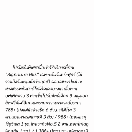
      โปรโมชั่นพิเศษเมื่อเข้าใช้บริการที่ร้าน 
"Signature Bkk" เฉพาะวันจันทร์-ศุกร์ (ไม่
รวมถึงวันหยุดนักขัตฤกษ์) ฉลองสาขาใหม่ ณ 
ห้างสรรพสินค้าดีไซน์วิลเลจบางนาเมื่อทาน
บุฟเฟ่ต์ครบ 3 ท่านขึ้นไปรับสิทธิ์เลือก 3 เมนูยอด
ฮิตฟรีทันทีอีกคนละรายการเฉพาะระดับราคา 
788+ (กุ้งแม่น้ำย่างชีส 6 ตัว,คานิมิโซะ 3 
ฝา,หอยนางรมเกาหลี 3 ตัว) / 988+ (ฮอนมากุ
โร่ซูชิเซต 1 ชุด,ไทยวากิวNo.5 2 จาน,ฮอกไกโดอู
นิกุนกัน 1 ชุด)  / 1,388+ (โฮตาเตะ-อูนิราดคานิ