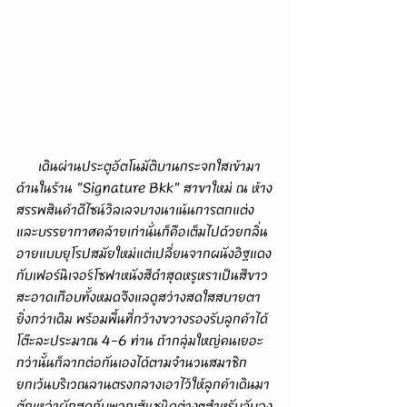
      เดินผ่านประตูอัตโนมัติบานกระจกใสเข้ามา
ด้านในร้าน "Signature Bkk" สาขาใหม่ ณ ห้าง
สรรพสินค้าดีไซน์วิลเลจบางนาเน้นการตกแต่ง
และบรรยากาศคล้ายเก่านั่นก็คือเต็มไปด้วยกลิ่น
อายแบบยุโรปสมัยใหม่แต่เปลี่ยนจากผนังอิฐแดง
กับเฟอร์นิเจอร์โซฟาหนังสีดำสุดหรูหราเป็นสีขาว
สะอาดเกือบทั้งหมดจึงแลดูสว่างสดใสสบายตา
ยิ่งกว่าเดิม พร้อมพื้นที่กว้างขวางรองรับลูกค้าได้
โต๊ะละประมาณ 4-6 ท่าน ถ้ากลุ่มใหญ่คนเยอะ
กว่านั้นก็ลากต่อกันเองได้ตามจำนวนสมาชิก
ยกเว้นบริเวณลานตรงกลางเอาไว้ให้ลูกค้าเดินมา
ตักเหล่าผักสดกับพวกเส้นชนิดต่างๆสำหรับจับลง