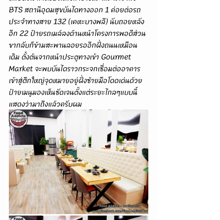
BTS สถานีอุดมสุขบันไดทางออก 1 ค่อยต่อรถ
ประจำทางสาย 132 (เคหะบางพลี) นับถอยหลัง
อีก 22 ป้ายรถเมล์ลงด้านหน้าโครงการพอดีส่วน
ขากลับก็ข้ามสะพานลอยรออีกฝั่งถนนเหมือน
เดิม ตั้งต้นจากหน้าประตูทางเข้า Gourmet 
Market จะพบบันไดราวกระจกเชื่อมต่ออาคาร
เข้าสู่ตึกใหญ่จุดหมายอยู่ฝั่งซ้ายมือโดดเด่นด้วย
ป้ายเมนูมองเห็นชัดเจนตั้งแต่ระยะไกลๆแบบนี้
แสดงว่ามาถึงแล้วครับผม