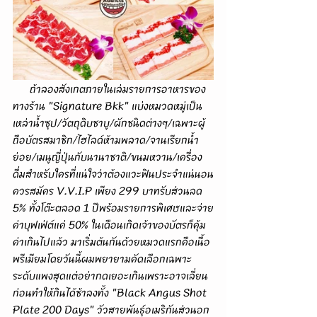
      ถ้าลองสังเกตภายในเล่มรายการอาหารของ
ทางร้าน "Signature Bkk" แบ่งหมวดหมู่เป็น
เหล่าน้ำซุป/วัตถุดิบชาบู/ผักชนิดต่างๆ/เฉพาะผู้
ถือบัตรสมาชิก/ไฮไลด์ห้ามพลาด/จานเรียกน้ำ
ย่อย/เมนูญี่ปุ่นกับนานาชาติ/ขนมหวาน/เครื่อง
ดื่มสำหรับใครที่แน่ใจว่าต้องแวะฟินประจำแน่นอน
ควรสมัคร V.V.I.P เพียง 299 บาทรับส่วนลด 
5% ทั้งโต๊ะตลอด 1 ปีพร้อมรายการพิเศษและจ่าย
ค่าบุฟเฟ่ต์แค่ 50% ในเดือนเกิดเจ้าของบัตรก็คุ้ม
ค่าเกินไปแล้ว มาเริ่มต้นกันด้วยหมวดแรกคือเนื้อ
พรีเมียมโดยวันนี้ผมพยายามคัดเลือกเฉพาะ
ระดับแพงสุดแต่อย่ากดเยอะเกินเพราะอาจเลี่ยน
ก่อนทำให้กินได้ช้าลงทั้ง "Black Angus Shot 
Plate 200 Days" วัวสายพันธุ์อเมริกันส่วนอก