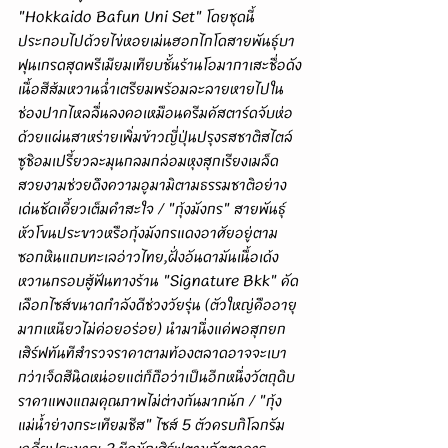
"Hokkaido Bafun Uni Set" โดยชุดนี้
ประกอบไปด้วยไข่หอยเม่นฮอกไกโดสายพันธุ์บา
ฟุนเกรดสุดพรีเมียมเทียบชั้นร้านโอมากาเสะชื่อดัง
เนื้อสีส้มหวานฉ่ำเตรียมพร้อมละลายหายไปใน
ช่องปากไหลลื่นลงคอเหมือนครีมคัสตาร์ดจับห่อ
ด้วยแผ่นสาหร่ายเพิ่มข้าวญี่ปุ่นปรุงรสชาติสไตล์
ซูชิอมเปรี้ยวละมุนกลมกล่อมหุงสุกเรียงเมล็ด
สวยงามช่วยดึงความอูมามิตามธรรมชาติอย่าง
เด่นชัดเคี้ยวเต็มคำสะใจ / "กุ้งมังกร" สายพันธุ์
หัวโขนประขาวหรือกุ้งมังกรแดงอาศัยอยู่ตาม
ซอกหินแถบทะเลอ่าวไทย,ฝั่งอันดามันเนื้อเด้ง
หวานกรอบสู้ฟันทางร้าน "Signature Bkk" คัด
เลือกไซส์ขนาดกำลังดีช่วงวัยรุ่น (ตัวใหญ่คืออายุ
มากเหนียวไม่ค่อยอร่อย) นำมานึ่งแค่พอสุกยก
เสิร์ฟทันทีสำรวจราคาตามท้องตลาดอาจจะเบา
กว่าเจ็ดสีนิดหน่อยแต่ก็ถือว่าเป็นอีกหนึ่งวัตถุดิบ
ราคาแพงแถมคุณภาพไม่ต่างกันมากนัก / "กุ้ง
แม่น้ำย่างกระเทียมชีส" ไซส์ 5 ตัวครบกิโลกรัม