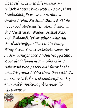
เนื้อรสชาติเข้มข้นแทรกชั้นไขมันสวยงาม / 
"Black Angus Chuck Roll 270 Days" สัน
ไหล่เลี้ยงให้ธัญพืชมากนาน 270 วันก่อน
จำหน่าย / "New Zealand Chuck Roll" สัน
คอวัวท้องถิ่นนิวซีแลนด์ไขมันน้อยกลิ่นหอมเด่น
ชัด / "Australian Wagyu Brisket M.B. 
7,8" พื้นท้องสลับไขมันลายหินอ่อนนุ่มละมุน
เทียบชั้นฟาร์มญี่ปุ่น / "Hokkaido Wagyu 
Ribeye" ส่วนบริเวณสันหลังติดซี่โครงแทรกไข
มันปริมาณสมดุลกำลังดี / "Omi Wagyu Shot 
Ribs" เนื้อวัวโอมิอันขึ้นชื่อแห่งจังหวัดชิงะ / 
"Miyazaki Wagyu Ichi A4" มิยาซากิวากิว
แท้ขนสีดำสุดแพง / "Oita Kata Rosu A4" สัน
นอกจากฟาร์มขึ้นชื่อ ณ เมืองโออิตะภูมิภาคคิวชู
คุณภาพคัดพิเศษทั้งหมดถูกใจสายเสพเนื้อ
แน่นอนครับผม