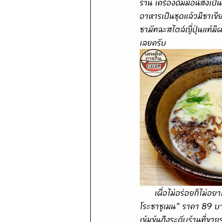
ร้าน เครื่องดื่มมื้อนี้ส
อาหารเป็นชุดแล้วมีชาเขีย
ชามัทฉะสไตล์ญี่ปุ่นแท้ม
เลยครับ
      เผื่อไม่อร่อยก็ไม่อยากเจ็บตัวเยอะเลยสั่งเมนูที่เบสิคและราคาถูกสุดของทางร้านมาลองชิมก่อนคือ "บูตะโท
โระชาชูเมน" ราคา 89 บา
เข้มข้นถึงระดับร้านที่