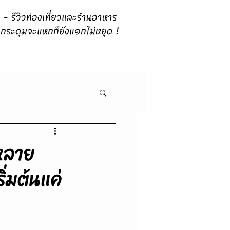
 รีวิวท่องเที่ยวและร้านอาหาร
กระดุมจะแหกก็ยังแ๑กไม่หยุด !
หลาย
ิ่มต้นแค่