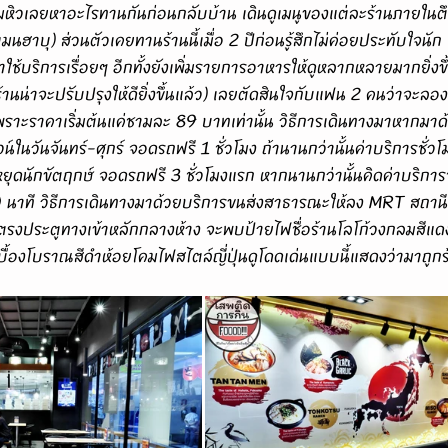
ริ่มหิวเลยหาอะไรทานกันก่อนกลับบ้าน เดินดูเมนูของแต่ละร้านภายในตึ
าบุ) ส่วนตัวเคยทานร้านนี้เมื่อ 2 ปีก่อนรู้สึกไม่ค่อยประทับใจนัก 
ใช้บริการเรื่อยๆ อีกทั้งยังเพิ่มรายการอาหารให้ดูหลากหลายมากยิ่ง
้านน่าจะปรับปรุงให้ดียิ่งขึ้นแล้ว) เลยตัดสินใจกับแฟน 2 คนว่าจะลอ
วเพราะราคาเริ่มต้นแค่ชามละ 89 บาทเท่านั้น วิธีการเดินทางมาหากมา
น์ในวันจันทร์-ศุกร์ จอดรถฟรี 1 ชั่วโมง ถ้านานกว่านั้นค่าบริการชั่
หยุดนักขัตฤกษ์ จอดรถฟรี 3 ชั่วโมงแรก หากนานกว่านั้นคิดค่าบริกา
0 นาที วิธีการเดินทางมาด้วยบริการขนส่งสาธารณะให้ลง MRT สถานีพ
ยู่ตรงประตูทางเข้าหลักกลางห้าง จะพบป้ายไฟชื่อร้านโลโก้วงกลมสีแ
้องโบราณสีดำห้อยโคมไฟสไตล์ญี่ปุ่นดูโดดเด่นแบบนี้แสดงว่ามาถูกร้