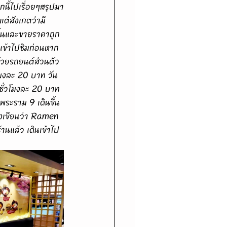
กนี้ไปเรื่อยๆสรุปมา
แต่สังเกตว่ามี
ขึ้นและขายราคาถูก
งเข้าไปชิมก่อนหาก
ด้วยรถยนต์ส่วนตัว
วโมงละ 20 บาท วัน
รชั่วโมงละ 20 บาท 
ระราม 9 เดินขึ้น
ดงเขียนว่า Ramen 
านแล้ว เดินเข้าไป