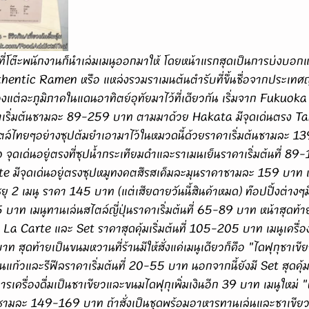
entic Ramen หรือ แหล่งรวมราเมนต้นตำรับที่ขึ้นชื่อจากประเทศญี่ป
งแต่ละภูมิภาคในแดนอาทิตย์อุทัยมาไว้ที่เดียวกัน เริ่มจาก Fukuoka ม
คาเริ่มต้นชามละ 89-259 บาท ตามมาด้วย Hakata มีจุดเด่นตรง Ta
สไตล์ไทยๆอย่างซุปต้มยำเอามาไว้ในหมวดนี้ด้วยราคาเริ่มต้นชามละ 
จุดเด่นอยู่ตรงที่ซุปน้ำกระเทียมดำและราเมนเย็นราคาเริ่มต้นที่ 8
te มีจุดเด่นอยู่ตรงซุปหมูทงคตสึรสเค็มละมุนราคาชามละ 159 บาท
ุ 2 เมนู ราคา 145 บาท (แต่เสียดายวันนี้สินค้าหมด) ท๊อปปิ้งต่างๆมี
5 บาท เมนูทานเล่นสไตล์ญี่ปุ่นราคาเริ่มต้นที่ 65-89 บาท หน้าสุดท้าย
 La Carte และ Set ราคาสุดคุ้มเริ่มต้นที่ 105-205 บาท เมนูเครื่
าท สุดท้ายเป็นขนมหวานที่ร้านมีให้สั่งแค่เมนูเดียวก็คือ "ไดฟุกุชาเ
ป็นแก้วและรีฟีลราคาเริ่มต้นที่ 20-55 บาท นอกจากนี้ยังมี Set สุดคุ้มร
ครื่องดื่มเป็นชาเขียวและขนมไดฟุกุเพิ่มเงินอีก 39 บาท เมนูใหม่ 
ามละ 149-169 บาท ถ้าสั่งเป็นชุดพร้อมอาหารทานเล่นและชาเขี