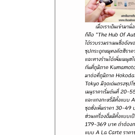
       เมื่อเราเดินเข้ามานั่งที่โต๊ะพนักงานก็นำเล่มเมนูออกมาให้ โดยหน้าแรกสุดเป็นการบ่งบอกแนวคิดของทางร้าน
ก็คือ "The Hub Of Auth
ได้รวบรวมราเมนชื่อดังขอ
ซุปกระดูกหมูทงคัตสึรา
และทางร้านได้เพิ่มเมนู
กันที่ภูมิภาค Kumamoto 
มาต่อที่ภูมิภาค Hokoda
Tokyo มีจุดเด่นตรงซุปโชย
เมนูราคาเริ่มต้นที่ 20-5
และแกงกะหรี่มีทั้งแบบ A
ชุดสั่งเพิ่มราคา 30-49 บ
ส่วนเครื่องดื่มมีทั้งแบบเ
179-369 บาท ถ้าต้องการเ
แบบ A La Carte ราคาช