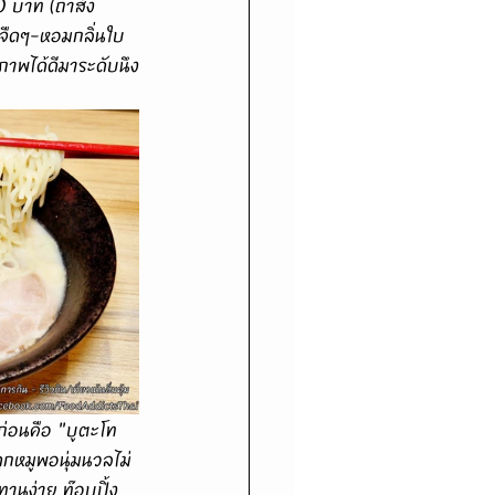
 บาท (ถ้าสั่ง
ติจืดๆ-หอมกลิ่นใบ
ภาพได้ดีมาระดับนึง
กหมูพอนุ่มนวลไม่
านง่าย ท๊อบปิ้ง