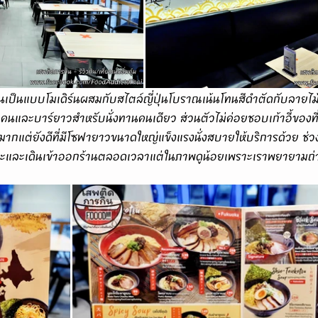
-4 คนและบาร์ยาวสำหรับนั่งทานคนเดียว ส่วนตัวไม่ค่อยชอบเก้าอี้ของที
ัดมากแต่ยังดีที่มีโซฟายาวขนาดใหญ่แข็งแรงนั่งสบายให้บริการด้วย ช่ว
เยอะและเดินเข้าออกร้านตลอดเวลาแต่ในภาพดูน้อยเพราะเราพยายามถ่