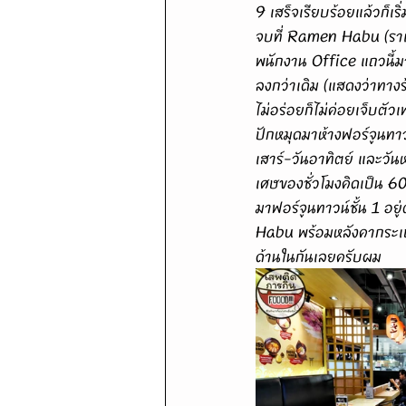
9 เสร็จเรียบร้อยแล้วก็เ
จบที่ Ramen Habu (ราเมนฮ
พนักงาน Office แถวนี้มา
ลงกว่าเดิม (แสดงว่าทางร
ไม่อร่อยก็ไม่ค่อยเจ็บตั
ปักหมุดมาห้างฟอร์จูนทาว
เสาร์-วันอาทิตย์ และวัน
เศษของชั่วโมงคิดเป็น 6
มาฟอร์จูนทาวน์ชั้น 1 อ
Habu พร้อมหลังคากระเบื
ด้านในกันเลยครับผม 