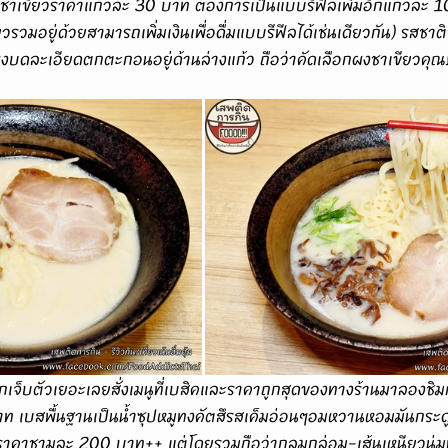
ั่งเป็นชาเขียวราคาแก้วละ 30 บาท ต้องการเป็นแบบรีฟีลเพิ่มอีกแก้วละ 10
วรวมอยู่ด้วยสามารถเพิ่มเงินเพื่อดื่มแบบรีฟีลได้เช่นเดียวกัน) รสชา
ีผงบดละเอียดตกตะกอนอยู่ด้านล่างแก้ว ถือว่าคัดเลือกผงชาเขียวคุณ
ท เบสพื้นฐานเป็นน้ำซุปหมูทงคัตสึรสเค็มอ่อนๆอมหวานหอมมันกระดู
ขายราคาชามละ 200 บาท++ แต่โดยรวมถือว่ากลมกล่อม-เส้นเหนียวนุ่มท