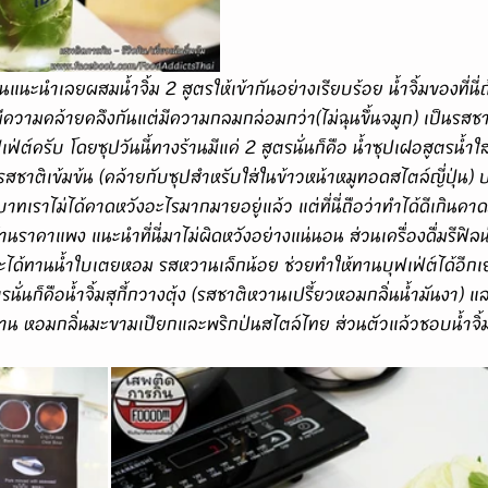
ความคล้ายคลึงกันแต่มีความกลมกล่อมกว่า(ไม่ฉุนขึ้นจมูก) เป็นรสชาติ
์ครับ โดยซุปวันนี้ทางร้านมีแค่ 2 สูตรนั่นก็คือ น้ำซุปเฝอสูตรน้ำใ
ชาติเข้มข้น (คล้ายกับซุปสำหรับใส่ในข้าวหน้าหมูทอดสไตล์ญี่ปุ่น) 
บาทเราไม่ได้คาดหวังอะไรมากมายอยู่แล้ว แต่ที่นี่ถือว่าทำได้ดีเกินค
านราคาแพง แนะนำที่นี่มาไม่ผิดหวังอย่างแน่นอน ส่วนเครื่องดื่มรีฟิล
จะได้ทานน้ำใบเตยหอม รสหวานเล็กน้อย ช่วยทำให้ทานบุฟเฟ่ต์ได้อีกเ
ูตรนั่นก็คือน้ำจิ้มสุกี้กวางตุ้ง (รสชาติหวานเปรี้ยวหอมกลิ่นน้ำมันงา) แล
วาน หอมกลิ่นมะขามเปียกและพริกป่นสไตล์ไทย ส่วนตัวแล้วชอบน้ำจิ้ม