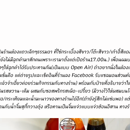
นนี้ยังไม่มีลูกค้ามาสักคนเพราะเรามาตั้งแต่เปิดร้าน17.00น.) เพื่อนผ
งๆให้ลูกค้าได้รับประทานกัน(เป็นแบบ Open Air) ถ้าอยากนั่งในห้อง
รโมชั่นคือ แค่ถ่ายรูปและเช็คอินที่ร้านลง Facebook รับแซลมอนส่วน
ล้วจ้าเดี๋ยวค่อยร่วมกิจกรรมกับทางร้าน) พร้อมกับป้ายที่อธิบายว่าให
รสหวาน-เค็ม ผสมกับซอสพริกรสเผ็ด-เปรี้ยว (มีวางไว้ให้ผสมบนโต๊
กระเทียมและน้ำมะนาวของทางร้านได้อีก(ถ้ายังรู้สึกไม่แซ่บพอ) แต่ถ
บน้ำจิ้มสุกี้กวางตุ้ง หรือทานเป็นจิ้มแจ่วแบบแจ่วฮ้อนอีสาน ทางร้า