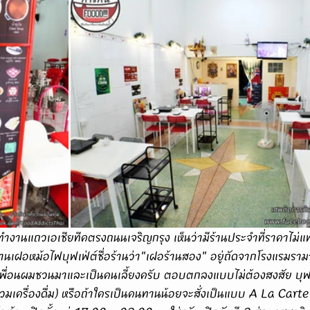
้านเฝอหม้อไฟบุฟเฟ่ต์ชื่อร้านว่า"เฝอร้านสอง" อยู่ถัดจากโรงแรมราม
นี้เพื่อนผมชวนมาและเป็นคนเลี้ยงครับ ตอบตกลงแบบไม่ต้องสงสัย บุฟเฟ่
มเครื่องดื่ม) หรือถ้าใครเป็นคนทานน้อยจะสั่งเป็นแบบ A La Carte ก็