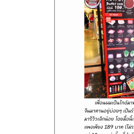
       เพื่อนผมเป็นไกด์มาทำงานแถวเอเชียทีคตรงถนนเจริญกรุง เห็นว่ามีร้านประจำที่ราคาไม่แพงชอบพาลูกค้าชาว
จีนมาทานอยู่บ่อยๆ เป็นร
มารีวิวเล็กน้อย โดยมื้อ
แพงเพียง 189 บาท (ไม่รว