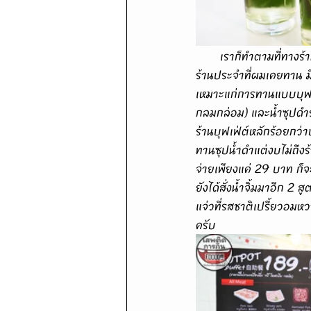
       เราก็ทำตามที่ทางร้านแนะนำเลยผสมน้ำจิ้ม 2 สูตรให้เข้ากันอย่างเรียบร้อย น้ำจิ้มของที่นี่ถ้าเทียบกับสูตรของ
ร้านประจำที่ผมเคยทาน มี
เหมาะแก่การทานแบบบุฟเฟ่ต
กลมกล่อม) และน้ำซุปดำรส
ร้านบุฟเฟ่ต์หลักร้อยกว่า
ทานซุปน้ำดำแต่งบไม่ถึงร้
จ่ายเพียงแค่ 29 บาท ก็
ยังได้สั่งน้ำจิ้มมาอีก 2 ส
แจ่วที่รสชาติเปรี้ยวอมห
ครับ 