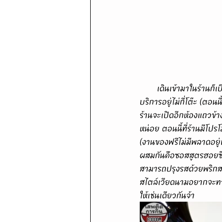
       เดินเข้ามาในร้านก็เป็นร้านห้องแถวเล็กๆธรรมดา ที่ใช้กระเบื้องสีขาว/โต๊ะสีขาว/เก้าอี้สีแดงดูสะอาด และมีให้
บริการอยู่ไม่กี่โต๊ะ (ตอ
ร้านจะเปิดอีกห้องแถวข้า
หน่อย ตอนนี้ที่ร้านมีโป
(งานของฟรีไม่มีพลาดอยู่แ
ผสมกันคือซอสสูตรฮอยซิน
สามารถปรุงรสด้วยพริกสด/
สไตล์เวียดนามอยากจะทานกั
ให้เช่นเดียวกันจ้า