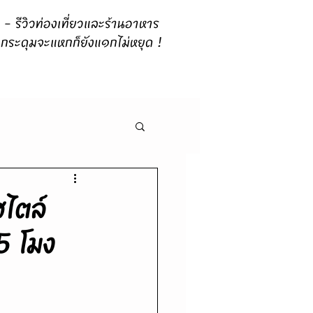
 รีวิวท่องเที่ยวและร้านอาหาร
กระดุมจะแหกก็ยังแ๑กไม่หยุด !
สไตล์
 5 โมง