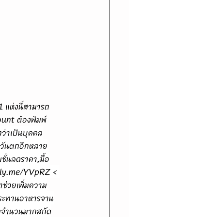
unt ต้องพิมพ์
ว่าเป็นบุคคล
ตะวันตกอีกหลาย
ชั่นลดราคา,มื้อ
itly.me/YVpRZ
 < 
้าช่วยเพิ่มความ
อประทานอาหารจาน
มจำนวนมากสกัด