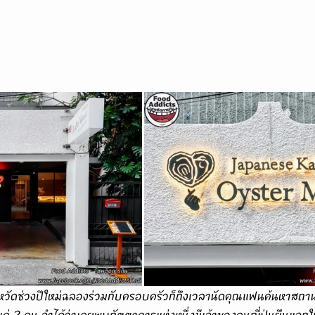
นแค่ 2 คน จำได้ว่าเคยพบภัตตาคารแห่งหนึ่งมีเจ้าของคนญี่ปุ่นยืนแจ