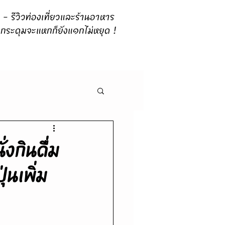
 รีวิวท่องเที่ยวและร้านอาหาร
กระดุมจะแหกก็ยังแ๑กไม่หยุด !
่งกินดื่ม
นเพิ่ม