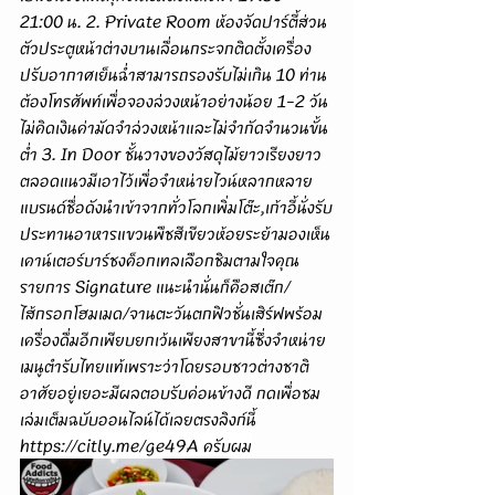
21:00 น. 2. Private Room ห้องจัดปาร์ตี้ส่วน
ตัวประตูหน้าต่างบานเลื่อนกระจกติดตั้งเครื่อง
ปรับอากาศเย็นฉ่ำสามารถรองรับไม่เกิน 10 ท่าน
ต้องโทรศัพท์เพื่อจองล่วงหน้าอย่างน้อย 1-2 วัน
ไม่คิดเงินค่ามัดจำล่วงหน้าและไม่จำกัดจำนวนขั้น
ต่ำ 3. In Door ชั้นวางของวัสดุไม้ยาวเรียงยาว
ตลอดแนวมีเอาไว้เพื่อจำหน่ายไวน์หลากหลาย
แบรนด์ชื่อดังนำเข้าจากทั่วโลกเพิ่มโต๊ะ,เก้าอี้นั่งรับ
ประทานอาหารแขวนพืชสีเขียวห้อยระย้ามองเห็น
เคาน์เตอร์บาร์ชงค็อกเทลเลือกชิมตามใจคุณ 
รายการ Signature แนะนำนั่นก็คือสเต๊ก/
ไส้กรอกโฮมเมด/จานตะวันตกฟิวชั่นเสิร์ฟพร้อม
เครื่องดื่มอีกเพียบยกเว้นเพียงสาขานี้ซึ่งจำหน่าย
เมนูตำรับไทยแท้เพราะว่าโดยรอบชาวต่างชาติ
อาศัยอยู่เยอะมีผลตอบรับค่อนข้างดี กดเพื่อชม
เล่มเต็มฉบับออนไลน์ได้เลยตรงลิงก์นี้ 
https://citly.me/ge49A
 ครับผม