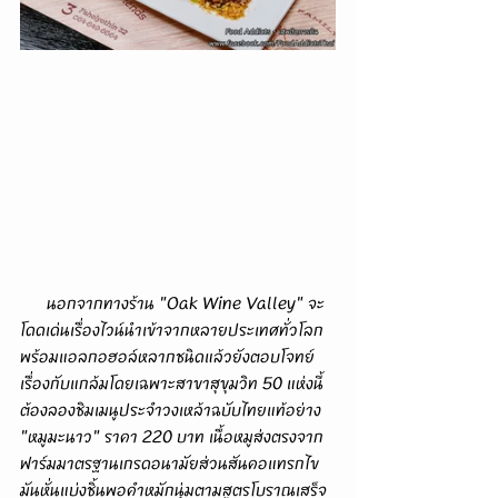
      นอกจากทางร้าน "Oak Wine Valley" จะ
โดดเด่นเรื่องไวน์นำเข้าจากหลายประเทศทั่วโลก
พร้อมแอลกอฮอล์หลากชนิดแล้วยังตอบโจทย์
เรื่องกับแกล้มโดยเฉพาะสาขาสุขุมวิท 50 แห่งนี้
ต้องลองชิมเมนูประจำวงเหล้าฉบับไทยแท้อย่าง 
"หมูมะนาว" ราคา 220 บาท เนื้อหมูส่งตรงจาก
ฟาร์มมาตรฐานเกรดอนามัยส่วนสันคอแทรกไข
มันหั่นแบ่งชิ้นพอคำหมักนุ่มตามสูตรโบราณเสร็จ