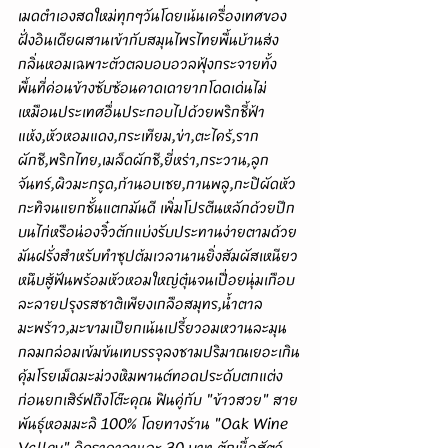
เมดตำเองสดใหม่ทุกๆวันโดยเน้นเครื่องเทศของ
ฝั่งอินเดียผสานเข้ากับสมุนไพรไทยพื้นบ้านส่ง
กลิ่นหอมเฉพาะตัวตลบอบอวลฟุ้งกระจายทั้ง
พื้นที่ค่อนข้างซับซ้อนคาดเดายากโดดเด่นไม่
เหมือนประเทศอื่นประกอบไปด้วยพริกชี้ฟ้า
แห้ง,หัวหอมแดง,กระเทียม,ข่า,ตะไคร้,ราก
ผักชี,พริกไทย,เมล็ดผักชี,ยี่หร่า,กระวาน,ลูก
จันทร์,ผิวมะกรูด,ก้านอบเชย,กานพลู,กะปิผัดหัว
กะทิจนแยกชั้นแตกมันดี เพิ่มโปรตีนหลักด้วยปีก
บนไก่หรือน่องจิ๋วตักแบ่งรับประทานง่ายตามด้วย
มันฝรั่งสำหรับทำซุปต้มเวลานานยิ่งสัมผัสเหนียว
หนึบสู้ฟันพร้อมหัวหอมใหญ่ตุ๋นจนเปื่อยนุ่มเกือบ
ละลายปรุงรสชาติเพียงเกลือสมุทร,น้ำตาล
มะพร้าว,มะขามเปียกเน้นเปรี้ยวอมหวานละมุน
กลมกล่อมเข้มข้นเทบรรจุลงชามปริมาณเยอะเกิน
คุ้มโรยเม็ดมะม่วงหิมพานต์ทอดประดับตกแต่ง
ก่อนยกเสิร์ฟถึงโต๊ะคุณ ฟินคู่กับ "ข้าวสวย" สาย
พันธุ์หอมมะลิ 100% โดยทางร้าน "Oak Wine 
Valley" คิดราคาจานละ 30 บาท ตักเนื้อสัตว์