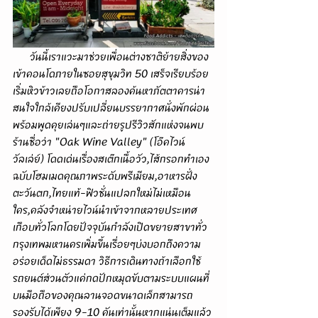
      วันนี้เราแวะมาช่วยเพื่อนต่างชาติย้ายสิ่งของ
เข้าคอนโดภายในซอยสุขุมวิท 50 เสร็จเรียบร้อย
เริ่มหิวข้าวเลยถือโอกาสลองค้นหาภัตตาคารน่า
สนใจใกล้เคียงปรับเปลี่ยนบรรยากาศนั่งพักผ่อน
พร้อมพูดคุยเล่นๆและถ่ายรูปรีวิวสักแห่งจนพบ
ร้านชื่อว่า "Oak Wine Valley" (โอ๊คไวน์
วัลเล่ย์) โดดเด่นเรื่องสเต๊กเนื้อวัว,ไส้กรอกทำเอง
ฉบับโฮมเมดคุณภาพระดับพรีเมียม,อาหารฝั่ง
ตะวันตก,ไทยแท้-ฟิวชั่นแปลกใหม่ไม่เหมือน
ใคร,คลังจำหน่ายไวน์นำเข้าจากหลายประเทศ
เกือบทั่วโลกโดยปัจจุบันกำลังเปิดขยายสาขาทั่ว
กรุงเทพมหานครเพิ่มขึ้นเรื่อยๆบ่งบอกถึงความ
อร่อยเด็ดไม่ธรรมดา วิธีการเดินทางถ้าเลือกใช้
รถยนต์ส่วนตัวแค่กดปักหมุดขับตามระบบแผนที่
บนมือถือของคุณลานจอดขนาดเล็กสามารถ
รองรับได้เพียง 9-10 คันเท่านั้นหากแน่นเต็มแล้ว