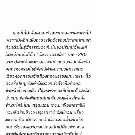
      เมนูถัดไปเพื่อนบอกว่าอยากลองทานต้มข่าไก่
เพราะเป็นอีกหนึ่งอาหารชื่อดังของประเทศไทยแต่
ส่วนตัวนั้นรู้สึกธรรมดาเกินไปขอปรับเปลี่ยนแค่
นิดหน่อยนั่นก็คือ "ต้มข่าปลาสลิด" ราคา 290 
บาท ปลาสลิดส่งตรงมาจากอำเภอบางบ่อจังหวัด
สมุทรสงครามไซส์จัมโบ้ผ่านกระบวนการแดด
เดียวทอดกรอบสีเหลืองทองบรรจงแกะเฉพาะเนื้อ
ล้วนชิ้นใหญ่เต็มคำไม่ต้องกลัวก้างทิ่มติดคอ 
สำหรับน้ำแกงเลือกใช้มะพร้าวกะทิคั้นสดใหม่ชนิด
หัวแบบเข้มข้นพิเศษหนักเครื่องสมุนไพรไทยทั้ง
ข่า,ตะไคร้,ใบมะกรูด,หอมแดง,มะเขือเทศราชินี
และเห็ดชิเมจิขาว ปรุงรสชาติเค็มนำอมเปรี้ยว
มะขามเปียกติดหวานเล็กน้อยลอยน้ำมันพริก
ทอดเผ็ดร้อนเบาบางอร่อยเด็ดเปลืองข้าวสวย
สายพันธุ์หอมมะลิหลายจานชวนประทับใจ / 