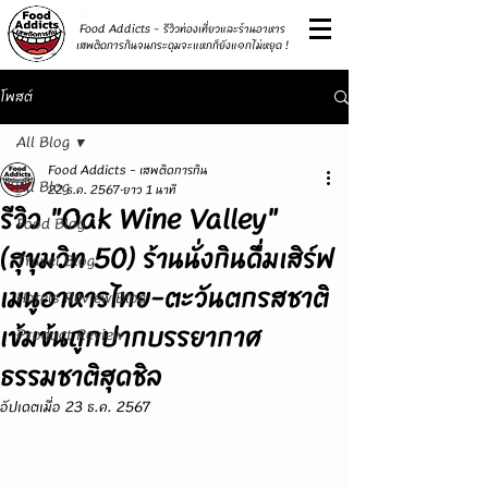
รีวิว
Food Addicts - รีวิวท่องเที่ยวและร้านอาหาร
เสพติดการกินจนกระดุมจะแหกก็ยังแ๑กไม่หยุด !
โพสต์
All Blog
Food Addicts - เสพติดการกิน
All Blog
22 ธ.ค. 2567
ยาว 1 นาที
รีวิว "Oak Wine Valley"
Food Blog
(สุขุมวิท 50) ร้านนั่งกินดื่มเสิร์ฟ
Travel Blog
เมนูอาหารไทย-ตะวันตกรสชาติ
Hotels Review Blog
เข้มข้นถูกปากบรรยากาศ
Product Review
ธรรมชาติสุดชิล
อัปเดตเมื่อ
23 ธ.ค. 2567