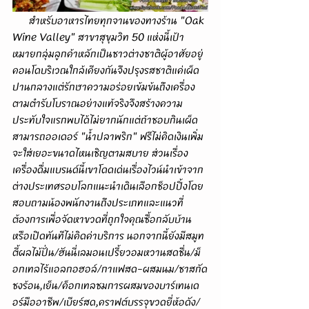
      สำหรับอาหารไทยทุกจานของทางร้าน "Oak 
Wine Valley" สาขาสุขุมวิท 50 แห่งนี้เป้า
หมายกลุ่มลูกค้าหลักเป็นชาวต่างชาติผู้อาศัยอยู่
คอนโดบริเวณใกล้เคียงกันจึงปรุงรสชาติแค่เผ็ด
ปานกลางแต่รักษาความอร่อยเข้มข้นถึงเครื่อง
ตามตำรับโบราณอย่างแท้จริงจึงสร้างความ
ประทับใจแรกพบได้ไม่ยากนักแต่ถ้าชอบกินเผ็ด
สามารถออเดอร์ "น้ำปลาพริก" ฟรีไม่คิดเงินเพิ่ม
จะใส่เยอะขนาดไหนเชิญตามสบาย ส่วนเรื่อง
เครื่องดื่มแบรนด์นี้เขาโดดเด่นเรื่องไวน์นำเข้าจาก
ต่างประเทศรอบโลกแนะนำเดินเลือกช็อปปิ้งโดย
สอบถามน้องพนักงานถึงประเภทและแนวที่
ต้องการเพื่อจัดหาขวดที่ถูกใจคุณซื้อกลับบ้าน
หรือเปิดทันทีไม่คิดค่าบริการ นอกจากนี้ยังมีสมูท
ตี้ผลไม้ปั่น/ฮันนี่เลมอนเปรี้ยวอมหวานสดชื่น/ม็
อกเทลไร้แอลกอฮอล์/กาแฟสด-ผสมนม/ชาสกัด
ชงร้อน,เย็น/ค็อกเทลชมการผสมของบาร์เทนเด
อร์มืออาชีพ/เบียร์สด,คราฟต์บรรจุขวดยี่ห้อดัง/