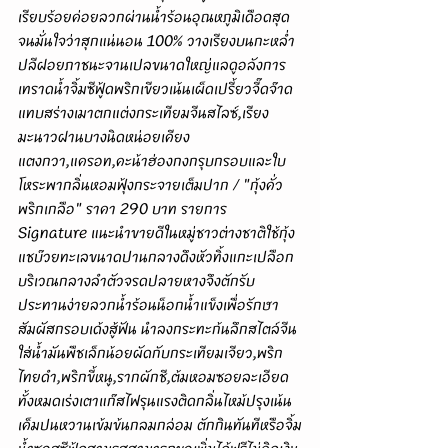
เรียบร้อยค่อยลวกผ่านน้ำร้อนอุณหภูมิเดือดสุด
จนมั่นใจว่าสุกแน่นอน 100% วางเรียงบนกะหล่ำ
ปลีฝอยภาชนะจานเปลขนาดใหญ่แลดูอลังการ 
เทราดน้ำจิ้มซีฟู้ดพริกเขียวเน้นเผ็ดเปรี้ยวจี๊ดจ๊าด
แทบสร่างเมาตกแต่งกระเทียมจีนสไลซ์,เรียง
มะนาวฝานบางนิดหน่อยเคียง
แตงกวา,แครอท,คะน้าฮ่องกงกรุบกรอบและใบ
โหระพากลิ่นหอมฟุ้งกระจายเต็มปาก / "กุ้งคั่ว
พริกเกลือ" ราคา 290 บาท รายการ 
Signature แนะนำขายดีในหมู่ชาวต่างชาติใช้กุ้ง
แชบ๊วยทะเลขนาดปานกลางดึงหัวทิ้งแกะเปลือก
บริเวณกลางลำตัวจรดปลายหางจึงตักรับ
ประทานง่ายลวกน้ำร้อนน็อกน้ำแข็งเพื่อรักษา
สัมผัสกรอบเด้งสู้ฟัน นำลงกระทะก้นลึกสไตล์จีน
ใส่น้ำมันพืชเล็กน้อยผัดกับกระเทียมเจียว,พริก
ไทยดำ,พริกขี้หนู,รากผักชี,ต้มหอมซอยละเอียด
ทั้งหมดเร่งเตาแก๊สไฟรุนแรงติดกลิ่นไหม้ปรุงเน้น
เค็มปนหวานเข้มข้นกลมกล่อม ตักกินทันทีหรือจิ้ม
น้ำซอสซีฟู้ดสามรสสามารถขอเพิ่มได้ฟรีไม่คิดเงิน