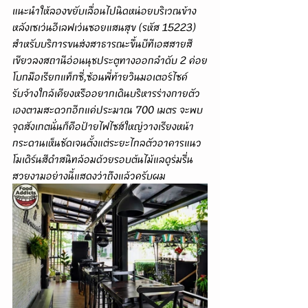
แนะนำให้ลองขยับเลื่อนไปนิดหน่อยบริเวณข้าง
หลังเซเว่นอีเลฟเว่นซอยแสนสุข (รหัส 15223) 
สำหรับบริการขนส่งสาธารณะขึ้นบีทีเอสสายสี
เขียวลงสถานีอ่อนนุชประตูทางออกลำดับ 2 ค่อย
โบกมือเรียกแท็กซี่,ซ้อนพี่ท้ายวินมอเตอร์ไซค์
รับจ้างใกล้เคียงหรืออยากเดินบริหารร่างกายตัว
เองตามสะดวกอีกแค่ประมาณ 700 เมตร จะพบ
จุดสังเกตนั่นก็คือป้ายไฟไซส์ใหญ่วางเรียงหน้า
กระดานเห็นชัดเจนตั้งแต่ระยะไกลตัวอาคารแนว
โมเดิร์นสีดำสนิทล้อมด้วยรอบต้นไม้แลดูร่มรื่น
สวยงามอย่างนี้แสดงว่าถึงแล้วครับผม