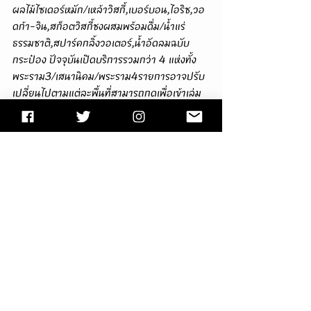
ผลไม้ไซเดอร์หมัก/เหล้าวิสกี้,เบอร์บอน,ไอริช,วอ
ดก้า-จิน,สก็อตวิสกี้ชงผสมพร้อมดื่ม/น้ำแร่
ธรรมชาติ,สปาร์คกลิ้งวอเตอร์,น้ำอัดลมฉบับ
กระป๋อง ปัจจุบันเปิดบริการรวมกว่า 4 แห่งทั้ง
พระราม3/เสนานิคม/พระราม4รายการอาจปรับ
เปลี่ยนไปตามแต่ละพื้นที่สามารถกดเพื่อเข้าเล่ม
เมนูฉบับออนไลน์ > 
https://citly.me/sA2BW
 < แน่นอนเพื่อนเรา
ต้องเลือก "สิงห์" ขนาด 330 มล.ราคาขวดละ 
99 บาทครับผม