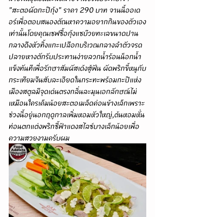
"สะตอผัดกะปิกุ้ง" ราคา 290 บาท จานนี้ออเด
อร์เพื่อตอบสนองตัณหาความอยากกินของตัวเอง
เท่านั้นโดยคุณเชฟซื้อกุ้งแชบ๊วยทะเลขนาดปาน
กลางดึงหัวทิ้งแกะเปลือกบริเวณกลางลำตัวจรด
ปลายหางตักรับประทานง่ายลวกน้ำร้อนน็อกน้ำ
แข็งทันทีเพื่อรักษาสัมผัสเด้งสู้ฟัน ผัดพริกขี้หนูกับ
กระเทียมจีนสับละเอียดในกระทะพร้อมกะปิแห่ง
เมืองสตูลมีจุดเด่นตรงกลิ่นละมุนเอกลักษณ์ไม่
เหมือนใครเค็มน้อยสะตอเมล็ดค่อนข้างเล็กเพราะ
ช่วงนี้อยู่นอกฤดูกาลเพิ่มหอมหัวใหญ่,ต้นหอมหั่น
ท่อนตกแต่งพริกชี้ฟ้าแดงสไลซ์บางเล็กน้อยเพื่อ
ความสวยงามครับผม