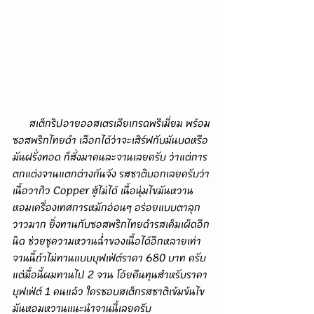
      สเต็กริปอายออสเตรเลียเกรดพรีเมี่ยม พร้อม
ซอสพริกไทยดำ เลือกได้ว่าจะเสิร์ฟกับมันบดหรือ
มันฝรั่งทอด ก็สั่งมาคนละจานเลยครับ ว่าแต่การ
ตกแต่งจานแตกต่างกันจัง รสชาติบอกเลยครับว่า
เนื้อวากิว Copper สู้ไม่ได้ เนื้อนุ่มไขมันหวาน 
หอมเครื่องเทศการหมักอ่อนๆ อร่อยแบบตาลุก
วาวมาก ยิ่งทานกับซอสพริกไทยดำรสเค็มเผ็ดอีก
นิด ช่วยชูความหวานฉ่ำของเนื้อได้อีกหลายเท่า 
จานนี้ถ้าไม่ทานแบบบุฟเฟ่ต์ราคา 680 บาท ครับ 
แต่มื้อนี้ผมทานไป 2 จาน โอ้ยคืนทุนสำหรับราคา
บุฟเฟ่ต์ 1 คนแล้ว ใครชอบสเต็กรสชาติเข้มข้นไข
มันหอมหวานแนะนำจานนี้เลยครับ