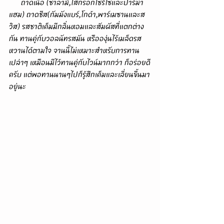
      ถาดเนื้อ (ซาลามี่,ไส้กรอกโชริโซและปาร์ม่า
แฮม) ถาดชีส(กัมมังแบร์,โกด้า,พาร์เมซานและส
วิส) รสชาติเค็มมีกลิ่นหอมและสัมผัสที่แตกต่าง
กัน ทานคู่กับวอลนัทรสมัน หรือองุ่นไร้เมล็ดรส
หวานได้ตามใจ จานนี้ไม่เหมาะสำหรับการทาน
เปล่าๆ เหมือนมีไว้ทานคู่กับไวน์มากกว่า ก็อร่อยดี
ครับ แต่พอทานนานๆไปก็รู้สึกเค็มและเลี่ยนขึ้นมา
อยู่นะ