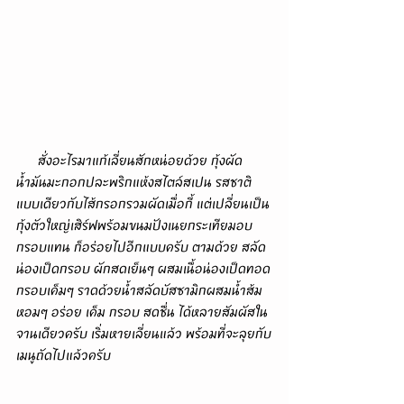
      สั่งอะไรมาแก้เลี่ยนสักหน่อยด้วย กุ้งผัด
น้ำมันมะกอกปละพริกแห้งสไตล์สเปน รสชาติ
แบบเดียวกับไส้กรอกรวมผัดเมื่อกี้ แต่เปลี่ยนเป็น
กุ้งตัวใหญ่เสิร์ฟพร้อมขนมปังเนยกระเทียมอบ
กรอบแทน ก็อร่อยไปอีกแบบครับ ตามด้วย สลัด
น่องเป็ดกรอบ ผักสดเย็นๆ ผสมเนื้อน่องเป็ดทอด
กรอบเค็มๆ ราดด้วยน้ำสลัดบัสซามิกผสมน้ำส้ม
หอมๆ อร่อย เค็ม กรอบ สดชื่น ได้หลายสัมผัสใน
จานเดียวครับ เริ่มหายเลี่ยนแล้ว พร้อมที่จะลุยกับ
เมนูถัดไปแล้วครับ