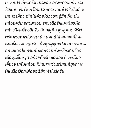
บ้าง สปาเก็ตตี้ครีมแซลมอน อัดมาด้วยครีมและ
ชีสแบบเข้มข้น พร้อมปลาแซลมอนย่างชิ้นโตด้าน
บน ใครที่ทานมันไม่ค่อยได้อาจจะรู้สึกเลี่ยนไป
หน่อยครับ แต่ผมชอบ รสชาติครีมและชีสหนัก
หน่วงถึงเครื่องดีครับ อีกเมนูคือ หูหมูทอดเสิร์ฟ
พร้อมซอสมาโยวาซาบิ แปลกดีไม่เคยเจอที่ไหน
เลยสั่งมาลองดูครับ เป็นหูหมูชุบแป้งทอด หรอบน
อกเหนียวใน ทานกับซอสวาซาบิมาโยรสเปรี้ยว
เผ็ดฉุนขึ้นจมูก อร่อยดีครับ แต่ค่อนข้างเหนียว
เคี้ยวยากไปหน่อย ไม่เหมาะสำหรับคนที่สุขภาพ
ฟันหรือเงือกไม่ค่อยดีสักเท่าไหร่ครับ