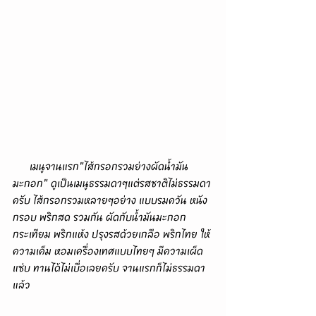
      เมนูจานแรก"ไส้กรอกรวมย่างผัดน้ำมัน
มะกอก" ดูเป็นเมนูธรรมดาๆแต่รสชาติไม่ธรรมดา
ครับ ไส้กรอกรวมหลายๆอย่าง แบบรมควัน หนัง
กรอบ พริกสด รวมกัน ผัดกับน้ำมันมะกอก 
กระเทียม พริกแห้ง ปรุงรสด้วยเกลือ พริกไทย ให้
ความเค็ม หอมเครื่องเทศแบบไทยๆ มีความเผ็ด
แซ่บ ทานได้ไม่เบื่อเลยครับ จานแรกก็ไม่ธรรมดา
แล้ว