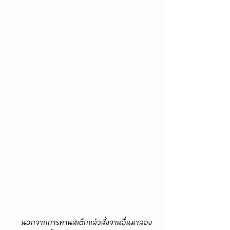
      นอกจากการทานสเต็กแล้วสั่งจานอื่นมาลอง