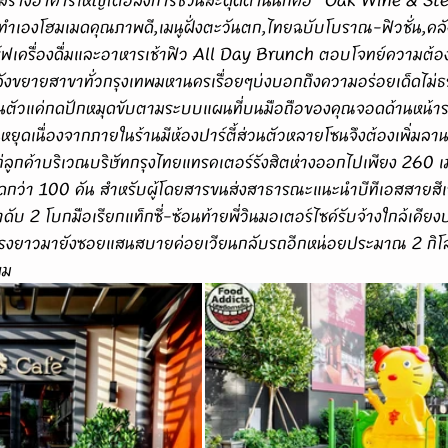
รอกทำเองโฮมเมดคุณภาพดี,เมนูฝั่งตะวันตก,ไทยฉบับโบราณ-ฟิวชั่น,คล
ฟเครื่องดื่มและอาหารเช้าฟิว 
All Day Brunch
 ตอบโจทย์ความต้อ
ังขยายสาขาทั่วกรุงเทพมหานครเรื่อยๆบ่งบอกถึงความอร่อยเด็ดไม่ธร
่วนตัวแค่กดปักหมุดขับตามระบบแผนที่บนมือถือของคุณจอดด้านหน้
หยุดเนื่องจากภายในร้านมีห้องปาร์ตี้ส่วนตัวหลายโซนจึงต้องเพิ่มล
กค้าบริเวณบริษัทกรุงไทยแทรคเตอร์รังสิตห่างออกไปเพียง 260 เมต
ดกว่า 100 คัน สำหรับผู้โดยสารขนส่งสาธารณะแนะนำบีทีเอสสายสี
 2 โบกมือเรียกแท็กซี่-ซ้อนท้ายพี่วินมอเตอร์ไซค์รับจ้างใกล้เคียงบ
) ตรงยาวมายังซอยแสนสบายค่อยเวียนกลับรถอีกหน่อยประมาณ 2 กิโล
ผม