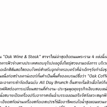
าคารฟิวข้างทางประเทศแถบยุโรปแลดูยิ่งใหญ่สวยงามอลังการ บริเ
าดเล็กสีสันสดใสตอบโจทย์สำหรับลูกค้าครอบครัวที่นำเด็กๆวัยกำลังซ
นึ่งก่อสร้างเคาน์เตอร์กั้นทำเป็นพื้นที่ของแบรนด์ชื่อว่า "Oak Coff
ะอาหารเช้าจัดเต็มฉบับ All Day Brunch ตื่นสายเริ่มหิวเมื่อไหร่
ฟฟิศต้องการเปลี่ยนสถานที่ทำงาน-ประชุมพูดคุยธุรกิจเงียบสงบหน
นั่งสบายเปิดเครื่องปรับอากาศเย็นฉ่ำบรรเลงดนตรีแจ๊สจังหวะสนุกฟังรู
ละเอียดสกัดผ่านเครื่องสกัดเอสเปรซโซ่มืออาชีพแรงไอน้ำสูงหอมหว