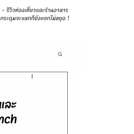
 รีวิวท่องเที่ยวและร้านอาหาร
กระดุมจะแหกก็ยังแ๑กไม่หยุด !
์และ
unch