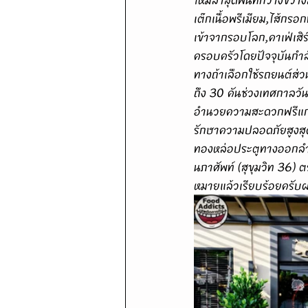
เต๊กเนื้อพรีเมียม,ไส้ก
เข้าจากรอบโลก,คาเฟ่เสิร์
ครอบครัวโดยปัจจุบันกำล
ทางถ้าเลือกใช้รถยนต์ส
ถึง 30 คันช่วงเทศกาลวัน
อำนวยความสะดวกฟรีแก่ลู
รักษาความปลอดภัยสูงสุ
ทองหล่อประตูทางออกลำดับ
นภาศัพท์ (สุขุมวิท 36
หมายแล้วเรียบร้อยครับ