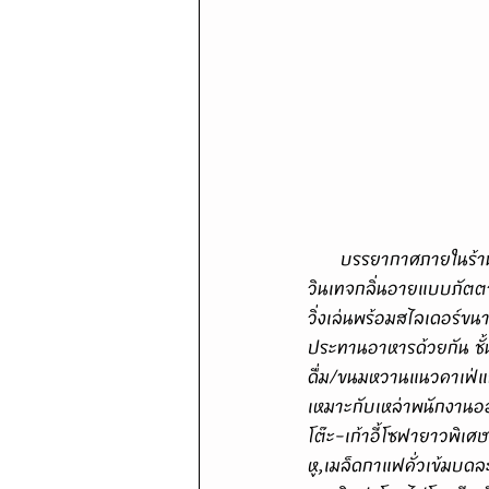
      บรรยากาศภายในร้าน "Oak Wine & Steak" สาขาใหม่ล่าสุดติดถนนพระราม 4 แห่งนี้เน้นการตกแต่งสไตล์
วินเทจกลิ่นอายแบบภัตต
วิ่งเล่นพร้อมสไลเดอร์ขน
ประทานอาหารด้วยกัน ชั้นห
ดื่ม/ขนมหวานแนวคาเฟ่แล
เหมาะกับเหล่าพนักงานออ
โต๊ะ-เก้าอี้โซฟายาวพิเศษ
หู,เมล็ดกาแฟคั่วเข้มบด