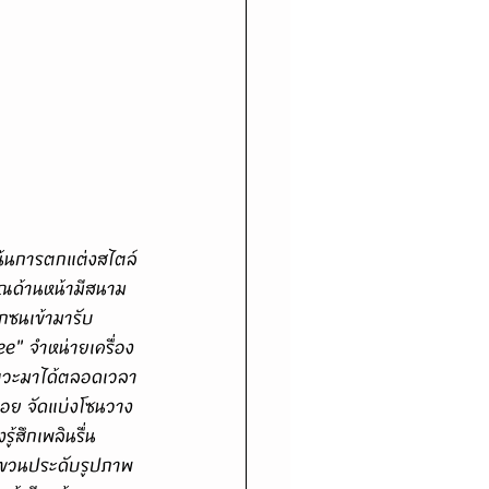
วณด้านหน้ามีสนาม
ุกซนเข้ามารับ
ee" จำหน่ายเครื่อง
ก็แวะมาได้ตลอดเวลา
่อย จัดแบ่งโซนวาง
้สึกเพลินรื่น
นแขวนประดับรูปภาพ