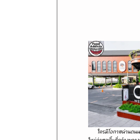
      ใครมีโอกาสผ่านถนนพระราม 4 ไปสุขุมวิททะลุออกกล้วยน้ำไทหรือพระโขนงบ่อยน่าเคยเห็นภัตตาคารเปิด
ใหม่ล่าสุดพื้นที่กว้าง