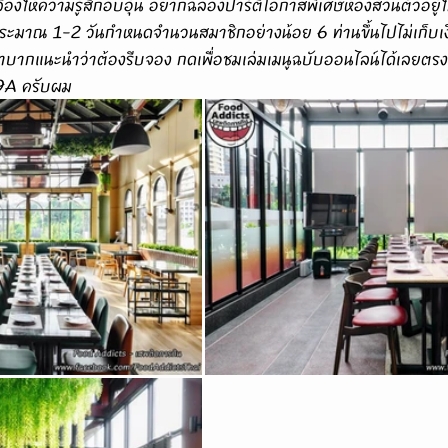
งให้ความรู้สึกอบอุ่น อยากฉลองปาร์ตี้โอกาสพิเศษห้องส่วนตัวอยู่ใ
ระมาณ 1-2 วันกำหนดจำนวนสมาชิกอย่างน้อย 6 ท่านขึ้นไปไม่เก็บเงิ
ลำบากแนะนำว่าต้องรีบจอง กดเพื่อชมเล่มเมนูฉบับออนไลน์ได้เลยตรงลิ
49A
 ครับผม