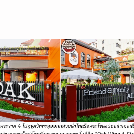
ขวางสร้างอาคารใหญ่โตอลังการชวนสะดุดตานั่นก็คือ "Oak Wine & St