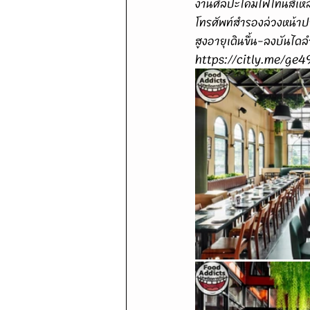
งานศิลปะโคมไฟโทนสีเหลือ
โทรศัพท์สำรองล่วงหน้าป
สูงอายุเดินขึ้น-ลงบันได
https://citly.me/ge