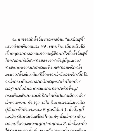
      ระบบการตักน้ำจิ้มของทางร้าน "เนรมิตสุกี้" 
เหมาจ่ายเพียงคนละ 29 บาทปรับเปลี่ยนเติมได้
เรื่อยๆตลอดเวลาจนกว่าจะรู้สึกพอใจทั้งน้ำจิ้มสุกี้
ไทย/ซอสถั่วลิสง/ซอสงาขาว/เต้าหู้ยี้ยูนนาน/
ซอสหอยนางรม/ซอสมะเขือเทศ/ซอสพริก/น้ำ
มะนาว/น้ำมันงาจีน/ซีอิ๊วขาว/น้ำมันงาพริก/จิ๊กโฉ่
ว/น้ำกระเทียมดอง/เกลือสมุทร/พริกไทยดำ/
ผงชูรส/ถั่วลิสงบด/ต้นหอมซอย/พริกขี้หนู/
กระเทียมสับ/ยอดผักชี/พริกคั่วป่น/เมล็ดงาคั่ว/
น้ำตาลทราย ถ้าปรุงเองไม่เป็นบนฝาผนังเขาติด
คู่มือเอาไว้ทำตามรวม 5 สูตรได้แก่ 1. น้ำจิ้มสุกี้
เนรมิตชนิดเข้มข้นสไตล์ไทยแท้ๆเพิ่มน้ำกระเทียม
ดองเปรี้ยวอมหวานถูกปากทุกคน 2. น้ำจิ้มงาคั่ว
ใส่ซอสงาขาว,น้ำมันงา,เมล็ดงาขาวคั่ว,กระเทียม