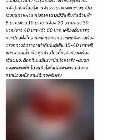
ตลอดวันจนกว่าจะรู้สึกอิ่มวางเรียงอยู่บริเวณ
หลังตู้แช่เครื่องดื่ม เหล่าบรรดาของสดต่างๆหยิบ
เองบนสายพานแบ่งราคาตามสีสันเริ่มต้นด้วยฟ้า 
5 บาท/ม่วง 10 บาท/เหลือง 20 บาท/แดง 30 
บาท/ขาว 40 บาท/ดำ 50 บาท เครื่องดื่มบรรจุ
กระป๋องฝั่งไทยและนำเข้าจากประเทศจีนวางเรียง
ตรงกลางคิดราคาเท่ากับในตู้เย็น 15-40 บาทฟรี
แก้วพร้อมน้ำแข็ง สุดท้ายใครที่กำลังกังวลเรื่อง
เส้นผมจะติดกลิ่นเหม็นเขามีหนังยางรัด-หมวก
คลุมพลาสติกไปจนถึงไม้จิ้มฟันสามารถเอ่ยขอ
จากน้องพนักงานได้เลยครับผม