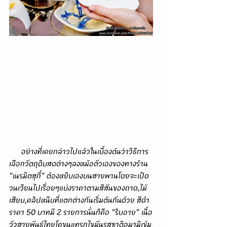
      อย่างที่เคยกล่าวไปแล้วในเบื้องต้นว่าวิธีการ
เลือกวัตถุดิบสดต่างๆลงหม้อตัวเองของทางร้าน 
"เนรมิตสุกี้" ต้องหยิบเองบนสายพานโดยจะเปิด
วนเวียนไปเรื่อยๆแบ่งราคาตามสีสันของถาด,ไม้
เสียบ,คลิปหนีบที่แตกต่างกันเริ่มต้นกันด้วย สีดำ
ราคา 50 บาทมี 2 รายการนั่นก็คือ "ริบอาย" เนื้อ
วัวสายพันธุ์ไทยโคขุนแทรกไขมันรสชาติอูมามิเข้ม