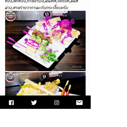
ทอง,ฟักทอง,กะหล่ำปลี,มันเทศ,แครอท,มันสี
ม่วง,สาหร่ายวากาเมะกับกระเจี๊ยบครับ