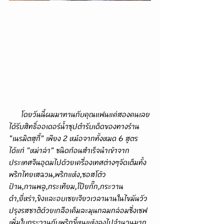
      โดยวันนี้ผมมาทานกับคุณแฟนแค่สองคนเลย
ได้รับสิทธิ์ออเดอร์น้ำซุปตำรับเด็ดของทางร้าน 
"เนรมิตสุกี้" เพียง 2 หม้อจากทั้งหมด 6 สูตร
ได้แก่ "หม่าล่า" ชนิดก้อนสำเร็จนำเข้าจาก
ประเทศจีนอุดมไปด้วยเครื่องเทศต่างๆจัดเต็มทั้ง
พริกไทยเสฉวน,พริกแห้ง,ซอสโต้ว
ป้าน,กานพลู,กระเทียม,โป๊ยกั๊ก,กระวาน
ดำ,ยี่หร่า,ขิงและอบเชยเจียวเวลานานในไขมันวัว
ปรุงรสชาติด้วยเกลือเค็มละมุนกลมกล่อมซึ่งเชฟ
เพิ่มใบกระวานกับพริกขี้หนูแห้งลงไปจำนวนมาก