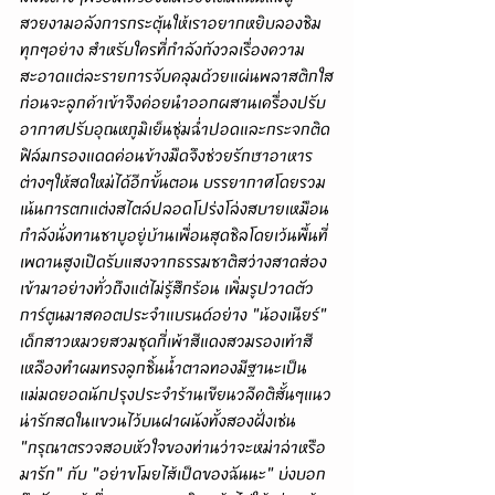
สวยงามอลังการกระตุ้นให้เราอยากหยิบลองชิม
ทุกๆอย่าง สำหรับใครที่กำลังกังวลเรื่องความ
สะอาดแต่ละรายการจับคลุมด้วยแผ่นพลาสติกใส
ก่อนจะลูกค้าเข้าจึงค่อยนำออกผสานเครื่องปรับ
อากาศปรับอุณหภูมิเย็นชุ่มฉ่ำปอดและกระจกติด
ฟิล์มกรองแดดค่อนข้างมืดจึงช่วยรักษาอาหาร
ต่างๆให้สดใหม่ได้อีกขั้นตอน บรรยากาศโดยรวม
เน้นการตกแต่งสไตล์ปลอดโปร่งโล่งสบายเหมือน
กำลังนั่งทานชาบูอยู่บ้านเพื่อนสุดชิลโดยเว้นพื้นที่
เพดานสูงเปิดรับแสงจากธรรมชาติสว่างสาดส่อง
เข้ามาอย่างทั่วถึงแต่ไม่รู้สึกร้อน เพิ่มรูปวาดตัว
การ์ตูนมาสคอตประจำแบรนด์อย่าง "น้องเนียร์" 
เด็กสาวหมวยสวมชุดกี่เพ้าสีแดงสวมรองเท้าสี
เหลืองทำผมทรงลูกชิ้นน้ำตาลทองมีฐานะเป็น
แม่มดยอดนักปรุงประจำร้านเขียนวลีคติสั้นๆแนว
น่ารักสดในแขวนไว้บนฝาผนังทั้งสองฝั่งเช่น 
"กรุณาตรวจสอบหัวใจของท่านว่าจะหม่าล่าหรือ
มารัก" กับ "อย่าขโมยไส้เป็ดของฉันนะ" บ่งบอก