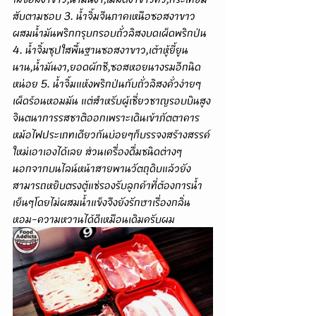
สับตามชอบ 3. น้ำจิ้มจีนภาคเหนือซอสงาขาว
ผสมน้ำมันพริกกรุบกรอบถั่วลิสงบดเผ็ดพริกป่น 
4. น้ำจิ้มซุปใสพื้นฐานซอสงาขาว,เต้าหู้ยี้ยูน
นาน,น้ำมันงา,ยอดผักชี,ซอสหอยนางรมอีกนิด
หน่อย 5. น้ำจิ้มแห้งพริกป่นกับถั่วลิสงคั่วง่ายๆ
เผ็ดร้อนหอมมัน แต่สำหรับผู้เชี่ยวชาญรอบบินสูง
จินตนาการรสชาติออกเพราะเดินเข้าภัตตาคาร
หม้อไฟประเภทเดียวกันบ่อยๆก็บรรจงสร้างสรรค์
ใหม่เอาเองได้เลย ส่วนเครื่องดื่มชนิดต่างๆ
นอกจากบนไลน์หน้าสายพานวัตถุดิบแล้วยัง
สามารถหยิบตรงตู้แช่รองรับลูกค้าที่ต้องการน้ำ
เย็นๆโดยไม่ผสมน้ำแข็งจึงยังรักษาเรื่องกลิ่น
หอม-ความหวานได้ดีเหมือนเดิมครับผม