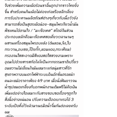
จึงช่วยเพิ่มความเผ็ดร้อนชาลิ้นถูกปากชาวไทยยิ่ง
ขึ้น สำหรับคนกินเผ็ดไม่ค่อยเก่งหรือหลีกเลี่ยง
การรับประทานผลิตภัณฑ์ต่างๆเกี่ยวกับเนื้อวัวยัง
สามารถสั่งเป็นสูตรเผ็ดน้อย-สมุนไพรเจียวน้ำมัน
พืชแทนได้ตามใจ / "มะเขือเทศ" สไตล์จีนส่วน
ประกอบหลักคือมะเขือเทศสดเคี่ยวเวลานานๆ
ผสานเครื่องสมุนไพรอบแห้ง (ต้นหอม,ขิง,ใบ
กระวาน,อบเชย,โป๊ยกั๊ก,หอมแดง,กระเทียม) 
กรองจนใสสะอาดมีสีแดงสดใสสวยงามเพราะ
อุดมไปด้วยสารสกัดไลโคปีนจากธรรมชาติเปรี้ยว
อมหวานไม่เลี่ยนไขมันเหมาะแก่หนุ่มสาวที่รัก
สุขภาพวางบนเตาไฟฟ้าระบบอินดักชั่นตรงหน้า
คนละหม้อราคาเพียง 49 บาท เมื่อนั่งฟินยาวจน
น้ำซุปหมดเกลี้ยงก็บอกพนักงานเติมฟรีไม่คิดเงิน
เพิ่มแต่อย่างใดเหมาะกับสายชอบซดเรื่อยๆถูกใจ
สิ่งนี้อย่างแน่นอน ปรับความเดือดเบาแรงได้ 3 
ระดับเปิดทิ้งไว้แล้วมาเนรมิตน้ำจิ้มกันต่อเลยครับ
ผม