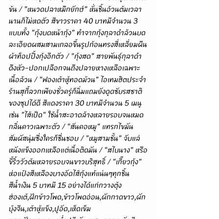
ข้น / "หนวดปลาหมึกยักษ์" หั่นชิ้นอ้วนต้มเวลา
นานก็ไม่หดตัว สีขาวราคา 40 บาทมีจำนวน 3 
แบบทั้ง "กุ้งบดหน้ากุ้ง" ทำจากกุ้งกุลาดำล้วนบด
ละเอียดผสมสามเกลอขึ้นรูปก้อนทรงสี่เหลี่ยมผืน
ผ้าท็อปปิ้งกุ้งอีกตัว / "กุ้งสด" สายพันธุ์กุลาดำ
ดึงหัว-ปอกเปลือกจนถึงปลายหางเหลือเฉพาะ
เนื้อล้วน / "ฟองเต้าหู้ทอดม้วน" ไอเทมฮิตประจำ
ร้านสุกี้ลวกเพียงชั่วครู่ก็นิ่มแถมยังดูดซับรสชาติ
ของซุปได้ดี สีแดงราคา 30 บาทมีจำนวน 5 เมนู
เช่น "ไส้เป็ด" ใช้น้ำสะอาดล้างหลายรอบจนหมด
กลิ่นคาวเฉพาะตัว / "สันคอหมู" แทรกไขมัน
สัมผัสนุ่มซึ่งใครก็ชื่นชอบ / "หมูสามชั้น" จับแล่
หนังแข็งออกเหลือแต่เนื้อติดมัน / "สไบนาง" หรือ
ขี้ริ้ววัวต้มหลายรอบจนขาวบริสุทธิ์ / "เกี๊ยวกุ้ง" 
ห่อแป้งสีเหลืองบางอัดไส้กุ้งแท้แน่นๆทุกชิ้น 
สีน้ำเงิน 5 บาทมี 15 อย่างได้แก่กวางตุ้ง
ฮ่องเต้,ฝักข้าวโพด,ข้าวโพดอ่อน,ผักกาดขาว,ผัก
บุ้งจีน,เต้าหู้แข็ง,ปูอัด,เห็ดเข็ม