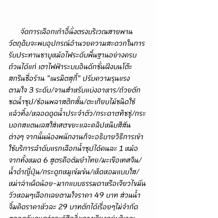
      จัดการเลือกเก้าอี้นั่งตรงบริเวณสายพาน
วัตถุดิบจะพบอุปกรณ์อำนวยความสะดวกในการ
รับประทานชาบูหม้อไฟระดับพื้นฐานอย่างครบ
ถ้วนได้แก่ เตาไฟฟ้าระบบอินดักชั่นฝังบนโต๊ะ
สกรีนชื่อร้าน "เนรมิตสุกี้" ปรับความรุนแรง
ตามใจ 3 ระดับ/จานสำหรับแบ่งอาหาร/ถ้วยตัก
ซดน้ำซุป/ช้อนพลาสติกสั้น/ตะเกียบไม้ชนิดใช้
แล้วทิ้ง/หลอดดูดน้ำประจำตัว/กระดาษทิชชู่/กระ
บอกสแตนเลสใส่เศษขยะและคลิปหนีบสีสัน
ต่างๆ จากนั้นน้องพนักงานก็จะอธิบายวิธีการเข้า
ใช้บริการลำดับแรกเลือกน้ำซุปได้คนละ 1 หม้อ
จากทั้งหมด 6 สูตรคือต้มยำไทย/มะเขือเทศจีน/
น้ำดำญี่ปุ่น/กระดูกหมูเข้มข้น/เห็ดหอมแบบใส/
หม่าล่าเผ็ดน้อย-มากแบบธรรมดาหรือเจียวไขมัน
วัวหอมๆเลือกเลยตามใจราคา 49 บาท ส่วนน้ำ
จิ้มคิดราคาหัวละ 29 บาทตักได้เรื่อยๆไม่จำกัด