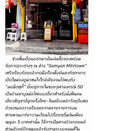
      ช่วงสิ้นเดือนออกมาเดินเล่นซื้อของพร้อม
จัดการธุระต่างๆ ณ ห้าง "Samyan Mitrtown" 
เสร็จเรียบร้อยแล้วกดมือถือเพื่อค้นหาภัตตาคาร
เปิดใหม่แลดูน่าสนใจใกล้เคียงจนได้พบกับ 
"เนรมิตสุกี้" ตั้งอยู่ภายในซอยจุฬาลงกรณ์ 50 
เป็นร้านชาบูหม้อไฟแบบเดี่ยวสำหรับนั่งฟินคน
เดียวสัญชาติลูกครึ่งไทย-จีนหยิบเหล่าวัตถุดิบสด
ด้วยตนเองวางเรียงหลากหลายรายการบน
สายพานบาร์ยาววนเวียนไปเรื่อยๆเริ่มต้นเพียง
เมนูละ 5 บาทเท่านั้น วิธีการเดินทางด้วยรถยนต์
ส่วนตัวแค่ปักหมุดแล้วขับตามระบบแผนที่ใน