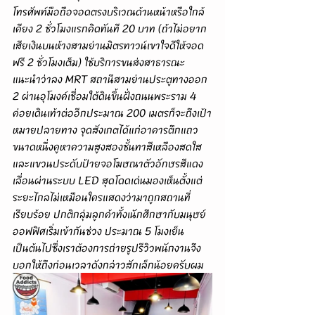
โทรศัพท์มือถือจอดตรงบริเวณด้านหน้าหรือใกล้
เคียง 2 ชั่วโมงแรกคิดทันที 20 บาท (ถ้าไม่อยาก
เสียเงินบนห้างสามย่านมิตรทาวน์เขาใจดีให้จอด
ฟรี 2 ชั่วโมงเต็ม) ใช้บริการขนส่งสาธารณะ
แนะนำว่าลง MRT สถานีสามย่านประตูทางออก 
2 ผ่านอุโมงค์เชื่อมใต้ดินขึ้นฝั่งถนนพระราม 4 
ค่อยเดินเท้าต่ออีกประมาณ 200 เมตรก็จะถึงเป้า
หมายปลายทาง จุดสังเกตได้แก่อาคารตึกแถว
ขนาดหนึ่งคูหาความสูงสองชั้นทาสีเหลืองสดใส
และแขวนประดับป้ายจอโฆษณาตัวอักษรสีแดง
เลื่อนผ่านระบบ LED สุดโดดเด่นมองเห็นตั้งแต่
ระยะไกลไม่เหมือนใครแสดงว่ามาถูกสถานที่
เรียบร้อย ปกติกลุ่มลูกค้าทั้งเนักศึกษากับมนุษย์
ออฟฟิศเริ่มเข้ากันช่วง ประมาณ 5 โมงเย็น
เป็นต้นไปซึ่งเราต้องการถ่ายรูปรีวิวพนักงานจึง
บอกให้ถึงก่อนเวลาดังกล่าวสักเล็กน้อยครับผม