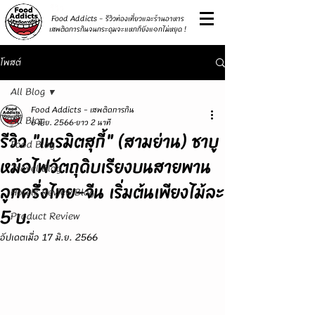
รีวิว
Food Addicts - รีวิวท่องเที่ยวและร้านอาหาร
เสพติดการกินจนกระดุมจะแหกก็ยังแ๑กไม่หยุด !
โพสต์
All Blog
Food Addicts - เสพติดการกิน
All Blog
6 มิ.ย. 2566
ยาว 2 นาที
รีวิว "เนรมิตสุกี้" (สามย่าน) ชาบู
Food Blog
หม้อไฟวัตถุดิบเรียงบนสายพาน
Travel Blog
ลูกครึ่งไทย-จีน เริ่มต้นเพียงไม้ละ
Hotels Review Blog
5 บ.
Product Review
อัปเดตเมื่อ
17 มิ.ย. 2566