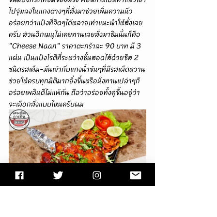
ไปจุ่มลงในแกงต่างๆที่สั่งมาช่วยเพิ่มความนัว
อร่อยกว่าแป้งที่จืดๆได้หลายเท่าแนะนำให้สั่งเลย
ครับ ส่วนอีกเมนูไม่เคยทานเลยสั่งมาชิมนั่นก็คือ 
"Cheese Naan" ราคาตะกร้าละ 90 บาท มี 3 
แผ่น เป็นแป้งโรตีที่ระหว่างชั้นสอดไส้ด้วยชีส 2 
ชนิดรสเค็ม-มันเข้ากับแกงน้ำข้นๆที่มีรสเผ็ดหวาน
ช่วยให้ครบทุกมิติมากยิ่งขึ้นหรือนั่งทานเปล่าๆก็
อร่อยเพลินดีไม่แพ้กัน ถือว่าอร่อยทั้งคู่ขึ้นอยู่ว่า
จะเลือกสั่งแบบไหนครับผม