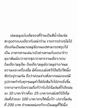
      เล่มเมนูฉบับเต็มของที่ร้านเป็นสีน้ำเงินเข้ม
สะดุดตาแบบเดียวกับหน้าร้าน รายการต่างๆไม่ได้
เรียงกันเป็นหมวดหมู่ชัดเจนแต่สามารถสรุปได้
เป็น อาหารทานเล่น/แป้งย่างทานกับแกง/ข้าว
หุง/เส้นผัด/อาหารชุด/อาหารจานเดียว/แกง
อินเดีย/เมนูจีน-อินเดีย/เมนูผัด/เมนูย่าง/ขนม
หวานและเครื่องดื่ม มีทั้งแบบมังสวิรัติหรือใส่เนื้อ
สัตว์อยู่รวมกัน ถือว่าค่อนข้างสั่งยากหน่อยแต่มี
รูปภาพกำกับทุกๆเมนูทำให้ตัดสินใจได้ง่ายยิ่งขึ้น 
ราคาอาหารโดยรวมถือก็ว่ารับได้เริ่มต้นที่โรตีแผ่น
ละ 10 บาท/ข้าวที่ละ 25 บาท/แกงมังสวิรัติเริ่ม
ต้นที่ถ้วยละ 100 บาท/แกงใส่เนื้อไก่-ปลาเริ่มต้น
ที่ 200 บาท ถ้าแพงหน่อยก็จะเป็นเมนูที่ใช้เนื้อ