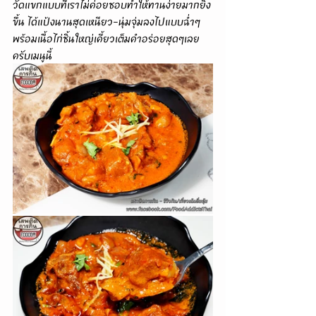
วัดแขกแบบที่เราไม่ค่อยชอบทำให้ทานง่ายมากยิ่ง
ขึ้น ได้แป้งนานสุดเหนียว-นุ่มจุ่มลงไปแบบฉ่ำๆ
พร้อมเนื้อไก่ชิ้นใหญ่เคี้ยวเต็มคำอร่อยสุดๆเลย
ครับเมนูนี้