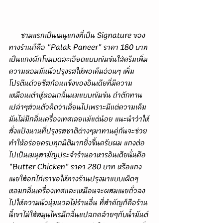
      ชามแรกเป็นเมนูแกงที่เป็น Signature ของ
ทางร้านก็คือ "Palak Paneer" ราคา 180 บาท 
เป็นแกงผักโขมบดละเอียดแบบเข้มข้นใส่ครีมเพิ่ม
ความหอมมันนัวปรุงรสให้พอเค็มอ่อนๆ เพิ่ม
โปรตีนด้วยชีสก้อนแข็งของอินเดียที่มีความ
เหมือนเต้าหู้หอมกลิ่นนมแบบเข้มข้น ถ้าตักทาน
เปล่าๆส่วนตัวคิดว่าเลี่ยนไปเพราะมีแต่ความเค็ม
มันไม่มีกลิ่นเครื่องเทศเลยแม้แต่น้อย แนะนำว่าให้
สั่งแป้งนานที่ปรุงรสชาติต่างๆมาทานคู่กันจะช่วย
ทำให้อร่อยครบทุกมิติมากยิ่งขึ้นครับผม แกงต่อ
ไปเป็นเมนูสามัญประจำร้านอาหารอินเดียนั่นคือ 
"Butter Chicken" ราคา 280 บาท หรือแกง
เนยใส่อกไก่เราขอให้ทางร้านปรุงมาแบบเผ็ดๆ
หอมกลิ่นเครื่องเทศและเหมือนจะผสมเนยถั่วลง
ไปให้ความนัวนุ่มนวลไม่ร้านอื่น ที่สำคัญก็คือร้าน
นี้เขาไม่ใส่สมุนไพรมีกลิ่นแปลกคล้ายๆกับน้ำมันต์