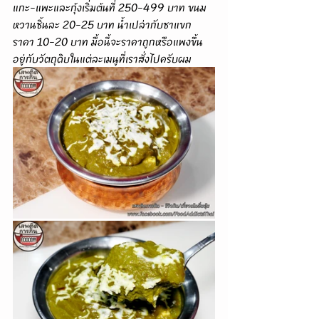
แกะ-แพะและกุ้งเริ่มต้นที่ 250-499 บาท ขนม
หวานชิ้นละ 20-25 บาท น้ำเปล่ากับชาแขก
ราคา 10-20 บาท มื้อนี้จะราคาถูกหรือแพงขึ้น
อยู่กับวัตถุดิบในแต่ละเมนูที่เราสั่งไปครับผม