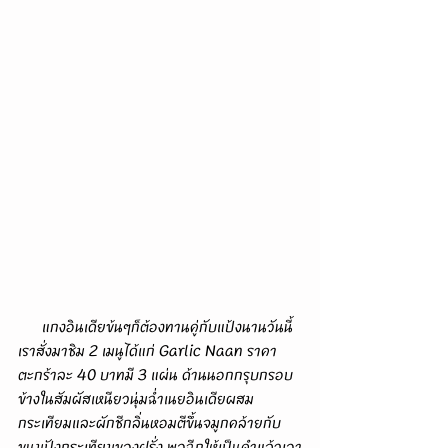
      แกงอินเดียข้นๆก็ต้องทานคู่กับแป้งนานวันนี้
เราสั่งมาชิม 2 เมนูได้แก่ Garlic Naan ราคา
ตะกร้าละ 40 บาทมี 3 แผ่น ด้านนอกกรุบกรอบ
ข้างในสัมผัสเหนียวนุ่มฉ่ำเนยอินเดียผสม
กระเทียมและผักชีกลิ่นหอมตีขึ้นจมูกคล้ายกับ
ขนมปังกระเทียมของฝรั่ง พอฉีกให้เป็นคำแล้วเอา