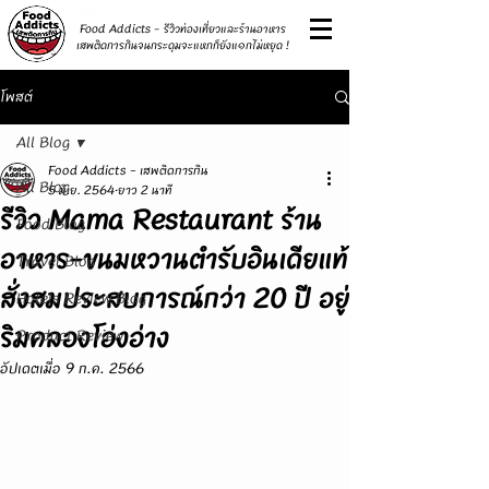
รีวิว
Food Addicts - รีวิวท่องเที่ยวและร้านอาหาร
เสพติดการกินจนกระดุมจะแหกก็ยังแ๑กไม่หยุด !
โพสต์
All Blog
Food Addicts - เสพติดการกิน
All Blog
5 มิ.ย. 2564
ยาว 2 นาที
รีวิว Mama Restaurant ร้าน
Food Blog
อาหาร-ขนมหวานตำรับอินเดียแท้
Travel Blog
สั่งสมประสบการณ์กว่า 20 ปี อยู่
Hotels Review Blog
ริมคลองโอ่งอ่าง
Product Review
อัปเดตเมื่อ
9 ก.ค. 2566