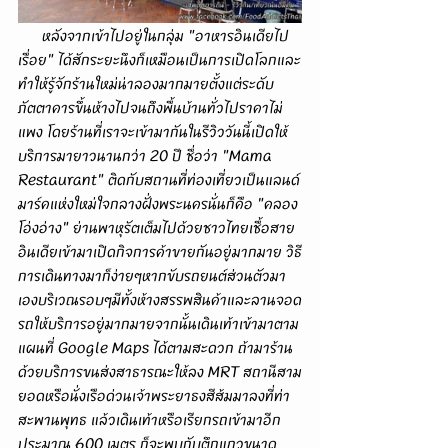
      หลังจากเข้าไปอยู่ในกลุ่ม "อาหารอินเดียไป
เรื่อย" ได้สักระยะนึงก็เหมือนเป็นการเปิดโลกและ
ทำให้รู้จักร้านใหม่น่าลองมากมายตั้งแต่ระดับ
ภัตตาคารขึ้นห้างไปจนถึงพื้นบ้านทั่วไปราคาไม่
แพง โดยร้านที่เราจะเข้ามากันในรีวิววันนี้เปิดให้
บริการมายาวนานกว่า 20 ปี ชื่อว่า "Mama 
Restaurant" ติดกับสถานที่ท่องเที่ยวเป็นแลนด์
มาร์คแห่งใหม่ใจกลางฝั่งพระนครนั่นก็คือ "คลอง
โอ่งอ่าง" ย่านพาหุรัตเต็มไปด้วยชาวไทยเชื้อสาย
อินเดียเข้ามาเปิดกิจการค้าขายกันอยู่มากมาย วิธี
การเดินทางมาก็ง่ายๆหากขับรถยนต์ส่วนตัวมา
เองบริเวณรอบๆมีทั้งห้างสรรพสินค้าและลานจอด
รถให้บริการอยู่มากมายจากนั้นเดินเท้าเข้ามาตาม
แผนที่ Google Maps ได้ตามสะดวก ถ้ามาร้าน
ด้วยบริการขนส่งสาธารณะให้ลง MRT สถานีสาม
ยอดหรือนั่งเรือด่วนเจ้าพระยาธงสีส้มมาลงที่ท่า
สะพานพุทธ แล้วเดินเท้าหรือเรียกรถเข้ามาอีก
ประมาณ 600 เมตร ก็จะพบกับตึกแถวขนาด