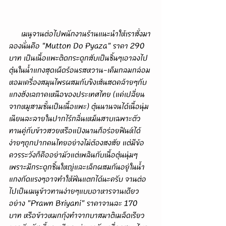
      เมนูจานต่อไปพนักงานร้านแนะนำให้เราสั่งมา
ลองนั่นคือ "Mutton Do Pyaza" ราคา 290 
บาท เป็นเนื้อแพะติดกระดูกสับเป็นชิ้นๆเอาลงไป
ตุ๋นในน้ำแกงสุดเผ็ดร้อนรสหวาน-เค็มกลมกล่อม
หอมเครื่องสมุนไพรผสมกับขิงเส้นสดคล้ายๆกับ
แกงฮังเลภาคเหนือของประเทศไทย (แค่เปลี่ยน
จากหมูสามชั้นเป็นเนื้อแพะ) ตุ๋นนานจนได้เนื้อนุ่ม
เนียนละลายในปากไร้กลิ่นเหม็นสาบเฉพาะตัว 
ทานคู่กับข้าวสวยหรือแป้งนานก็อร่อยฟินห์ได้
ง่ายๆถูกปากคนไทยอย่างไม่ต้องสงสัย แต่มีข้อ
ควรระวังก็คืออย่ามัวแต่เพลินกับเนื้อตุ๋นนุ่มๆ
เพราะมีกระดูกชิ้นใหญ่และเล็กผสมกันอยู่ในน้ำ
แกงกัดแรงๆอาจทำให้ฟันแตกได้นะครับ จานต่อ
ไปเป็นเมนูข้าวทานง่ายๆแบบอาหารจานเดียว
อย่าง "Prawn Briyani" ราคาจานละ 170 
บาท หรือข้าวหมกกุ้งทำจากบาสมาติเมล็ดเรียว