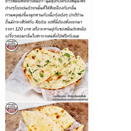
ยาวสัมผัสเคี้ยวเหนียว-นุ่มหุงกับเครื่องสมุนไพร
ต่างๆโดดเด่นด้วยขมิ้นที่ให้สีเหลืองกับกลิ่น
กานพลูพุ่งขึ้นจมูกทานกับเนื้อกุ้งเด้งๆ ปกติร้าน
อื่นมักจะเสิร์ฟกับ Raita แต่ที่นี่ต้องสั่งแยกมา
ราคา 120 บาท หรือจะทานคู่กับซอสมินต์รสเผ็ด
เปรี้ยวหอมกลิ่นใบสะระแหน่สั่งได้ฟรีครับผม