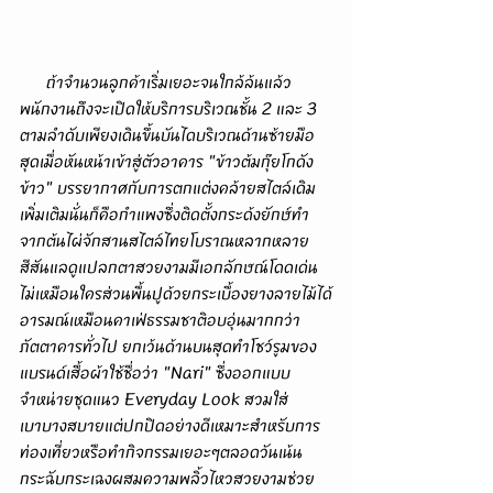
      ถ้าจำนวนลูกค้าเริ่มเยอะจนใกล้ล้นแล้ว
พนักงานถึงจะเปิดให้บริการบริเวณชั้น 2 และ 3 
ตามลำดับเพียงเดินขึ้นบันไดบริเวณด้านซ้ายมือ
สุดเมื่อหันหน้าเข้าสู่ตัวอาคาร "ข้าวต้มกุ๊ยโกดัง
ข้าว" บรรยากาศกับการตกแต่งคล้ายสไตล์เดิม
เพิ่มเติมนั่นก็คือกำแพงซึ่งติดตั้งกระด้งยักษ์ทำ
จากต้นไผ่จักสานสไตล์ไทยโบราณหลากหลาย
สีสันแลดูแปลกตาสวยงามมีเอกลักษณ์โดดเด่น
ไม่เหมือนใครส่วนพื้นปูด้วยกระเบื้องยางลายไม้ได้
อารมณ์เหมือนคาเฟ่ธรรมชาติอบอุ่นมากกว่า
ภัตตาคารทั่วไป ยกเว้นด้านบนสุดทำโชว์รูมของ
แบรนด์เสื้อผ้าใช้ชื่อว่า "Nari" ซึ่งออกแบบ
จำหน่ายชุดแนว Everyday Look สวมใส่
เบาบางสบายแต่ปกปิดอย่างดีเหมาะสำหรับการ
ท่องเที่ยวหรือทำกิจกรรมเยอะๆตลอดวันเน้น
กระฉับกระเฉงผสมความพลิ้วไหวสวยงามช่วย