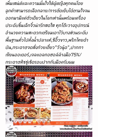
เพิ่มเสน่ห์และความมั่นใจให้ผู้หญิงทุกคนโดย
ลูกค้าสามารถเลือกลาย/การตัดเย็บได้ตามใจจน
ออกมามีแค่ตัวเดียวในโลกเท่านั้นพร้อมเครื่อง
ประดับชิ้นเล็กจิ๋วน่ารักสดใส ทุกโต๊ะวางอุปกรณ์
อำนวยความสะดวกเตรียมเอาไว้บางส่วนระดับ
พื้นฐานทั่วไปทั้งน้ำปลาแท้,ซีอิ๊วขาว,พริกไทยดำ
ป่น,กระดาษจดสั่งก๋วยเตี๋ยว"วัวนู้ด",ปากกา
เขียนออเดอร์,เจลแอลกอฮอล์ล้างมือ75%/
กระดาษทิชชู่เช็ดรอบปากกับมือครับผม