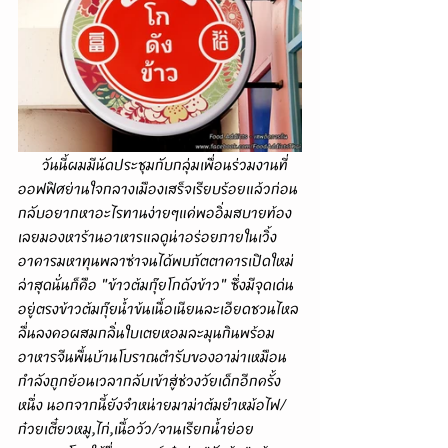
      วันนี้ผมมีนัดประชุมกับกลุ่มเพื่อนร่วมงานที่
ออฟฟิศย่านใจกลางเมืองเสร็จเรียบร้อยแล้วก่อน
กลับอยากหาอะไรทานง่ายๆแค่พออิ่มสบายท้อง
เลยมองหาร้านอาหารแลดูน่าอร่อยภายในเวิ้ง
อาคารมหาทุนพลาซ่าจนได้พบภัตตาคารเปิดใหม่
ล่าสุดนั่นก็คือ "ข้าวต้มกุ๊ยโกดังข้าว" ซึ่งมีจุดเด่น
อยู่ตรงข้าวต้มกุ๊ยน้ำข้นเนื้อเนียนละเอียดชวนไหล
ลื่นลงคอผสมกลิ่นใบเตยหอมละมุนกินพร้อม
อาหารจีนพื้นบ้านโบราณตำรับของอาม่าเหมือน
กำลังถูกย้อนเวลากลับเข้าสู่ช่วงวัยเด็กอีกครั้ง
หนึ่ง นอกจากนี้ยังจำหน่ายมาม่าต้มยำหม้อไฟ/
ก๋วยเตี๋ยวหมู,ไก่,เนื้อวัว/จานเรียกน้ำย่อย