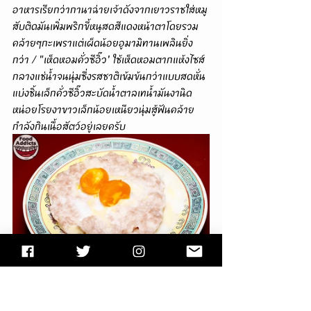
อาหารเรียกว่ากานาฉ่ายเจ้าดังจากเยาวราชใส่หมู
สับติดมันเพิ่มพริกขี้หนูสดสีแดงหน้าตาโดยรวม
คล้ายๆกะเพราแต่เผ็ดน้อยอูมามิทานเพลินยิ่ง
กว่า / "เห็ดหอมคั่วซีอิ๊ว' ใช้เห็ดหอมตากแห้งไซส์
กลางแช่น้ำจนนุ่มซึ่งรสชาติเข้มข้นกว่าแบบสดหั่น
แบ่งชิ้นเล็กคั่วซีอิ๊วสะบัดน้ำตาลเทน้ำมันงานิด
หน่อยโรยงาขาวเล็กน้อยเหนียวนุ่มสู้ฟันคล้าย
กำลังกินเนื้อสัตว์อยู่เลยครับ