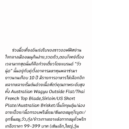
      ช่วงมื้อเที่ยงอันเร่งรีบของชาวออฟฟิศย่าน
ใจกลางเมืองเมนูกินง่าย,รวดเร็ว,ตอบโจทย์เรื่อง
เวลามากสุดนั่นก็คือก๋วยเตี๋ยวโดยแบรนด์ "วัว
นู้ด" นั้นอยู่กับคู่เวิ้งอาคารมหาทุนพลาซ่ามา
ยาวนานเกือบ 10 ปี มีรายการอาหารให้เลือกอีก
หลากหลายเริ่มต้นด้วยเนื้อสัตว์คุณภาพระดับสูง
ทั้ง Australian Wagyu Outside Flat/Thai 
French Top Blade,Sirloin/US Short 
Plate/Australian Brisket/ลิ้นโคขุนตุ๋น/น่อง
ลายเปื่อย/เนื้อกรอบพรีเมี่ยม/สันคอหมูคุโรบูตะ/
ลูกชิ้นหมู,วัว,กุ้ง/ข้าวเกาเหลาแห้งกากหมูคั่วพริก
เกลือราคา 99-399 บาท (เส้นเล็ก,ใหญ่,วุ้น