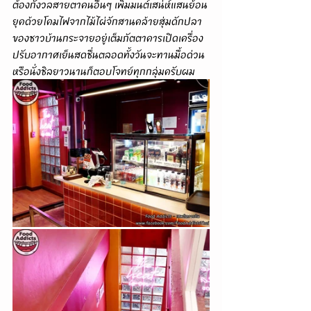
ต้องกังวลสายตาคนอื่นๆ เพิ่มมนต์เสน่ห์แสนย้อน
ยุคด้วยโคมไฟจากไม้ไผ่จักสานคล้ายสุ่มดักปลา
ของชาวบ้านกระจายอยู่เต็มภัตตาคารเปิดเครื่อง
ปรับอากาศเย็นสดชื่นตลอดทั้งวันจะทานมื้อด่วน
หรือนั่งชิลยาวนานก็ตอบโจทย์ทุกกลุ่มครับผม