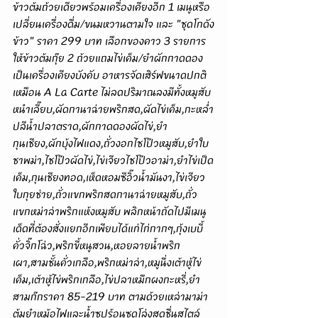
ข้าวต้มถ้วยเดียวพร้อมเครื่องเคียงอีก 1 เมนูหรือ
เปลี่ยนเครื่องดื่ม/ขนมหวานตามใจ และ "ชุดโกดัง
ข้าว" ราคา 299 บาท เลือกของคาว 3 รายการ
ให้ข้าวต้มกุ๊ย 2 ถ้วยแถมไข่เค็ม/ยำผักกาดดอง
เป็นเครื่องเคียงบังคับ อาหารจัดเสิร์ฟขนาดปกติ
เหมือน A La Carte ไม่ลดปริมาณลงมีทั้งหมูสับ
หนำเลี๊ยบ,ผัดกานาฉ่ายพริกสด,ผัดไข่เค็ม,กะหล่ำ
ปลีน้ำปลาตราด,ผักกาดดองผัดไข่,ยำ
กุนเชียง,ผักบุ้งไฟแดง,ถั่วงอกไชโป๊วหมูสับ,ยำใบ
ชาพม่า,ไชโป๊วผัดไข่,ไข่เจียวไชโป๊วอาม่า,ยำไข่เป็ด
เค็ม,กุนเชียงทอด,เห็ดหอมซีอิ๊วน้ำมันงา,ไข่เจียว
ใบกุยช่าย,ถั่วแขกพริกสดกานาฉ่ายหมูสับ,ถั่ว
แขกหม่าล่าพริกแห้งหมูสับ พลิกหน้าถัดไปมีเมนู
เด็ดที่ต้องสั่งแยกอีกเพียบได้แก่ไก่กากๆ,กุ้งเบบี้
คั่วจิ๊กโฉ่ว,พริกขี้หนูสวน,หอยลายน้ำพริก
เผา,สามชั้นคั่วเกลือ,พริกหม่าล่า,หมูนึ่งเต้าหู้ไข่
เค็ม,เต้าหู้ไข่พริกเกลือ,ไข่ปลาหมึกผงกะหรี่,ยำ
สามก๊กราคา 85-219 บาท ตามด้วยเหล่ามาม่า
ต้มยำหม้อไฟและน้ำซุปร้อนซดโล่งสดชื่นสไตล์