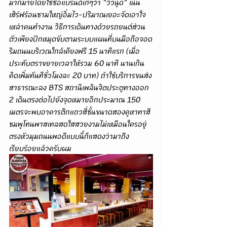
มากมายโดยใช้ชื่อแบรนด์เก๋ๆว่า "วัวนู้ด" เน้น
เสิร์ฟร้อนชามใหญ่อิ่มไว-ปริมาณเยอะจัดเอาใจ
เหล่าคนทำงาน วิธีการเดินทางด้วยรถยนต์ส่วน
ตัวเพียงปักหมุดขับตามระบบแผนที่บนมือถือจอด
ริมถนนบริเวณใกล้เคียงฟรี 15 นาทีแรก (เมื่อ
ประทับตราขยายเวลาให้รวม 60 นาที นานเกิน
คิดเพิ่มทันทีชั่วโมงละ 20 บาท) ถ้าใช้บริการขนส่ง
สาธารณะลง BTS สถานีเพลินจิตประตูทางออก 
2 เดินตรงต่อไปยังจุดหมายอีกประมาณ 150 
เมตรจะพบอาคารตึกแถวสี่ชั้นขนาดสองคูหาทาสี
ชมพูโทนพาสเทลสดใสสวยงามไม่เหมือนใครอยู่
ตรงหัวมุมถนนพอดีแบบนี้ก็แสดงว่ามาถึง
เรียบร้อยแล้วครับผม