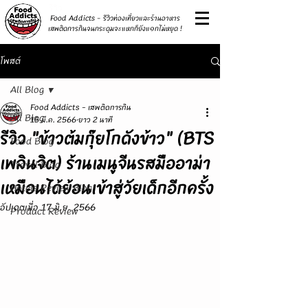
รีวิว
Food Addicts - รีวิวท่องเที่ยวและร้านอาหาร
เสพติดการกินจนกระดุมจะแหกก็ยังแ๑กไม่หยุด !
โพสต์
All Blog
Food Addicts - เสพติดการกิน
All Blog
15 มี.ค. 2566
ยาว 2 นาที
รีวิว "ข้าวต้มกุ๊ยโกดังข้าว" (BTS
Food Blog
เพลินจิต) ร้านเมนูจีนรสมืออาม่า
Travel Blog
เหมือนได้ย้อนเข้าสู่วัยเด็กอีกครั้ง
Hotels Review Blog
อัปเดตเมื่อ
17 มิ.ย. 2566
Product Review