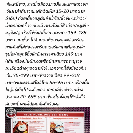
เส้น,หมี่ขาว,บะหมี่เหลือง,บะหมี่แบน,เกาเหลายก
เว้นมาม่ากับราเมนผักคิดเพิ่ม 15-20 บาทตาม
ลำดับ) ก๋วยเตี๋ยวหมูต้มยำน้ำใส/น้ำข้น/หม่าล่า/
น้ำตกอัดเครื่องแน่นเต็มชามได้แก่ฮือก๊วย/หมูสับ/
หมูนิ่ม/ลูกชิ้น/ไข่ต้ม/เกี๊ยวทอดราคา 169-189 
บาท ก๋วยเตี๋ยวไก่ฉีกยอดฮิตตามยุคสมัยพร้อม
ทานทันทีไม่ต้องรอพรีออเดอร์นานๆเพิ่มสูตรน้ำ
ซุปใส/คลุกซีอิ๊วน้ำมันงาราคาเดียว 149 บาท 
(เติมเครื่อง,ไม่ผัก,งดพริกป่นสามารถระบุราย
ละเอียดต่างๆเองตามใจ) นอกจากนี้ยังมีของกิน
เล่น 75-199 บาท/ข้าวจานเดียว 99-219 
บาท/ขนมหวานสไตล์ไทย 55-95 บาท/เครื่องดื่ม
ในตู้แช่เย็นไปจนถึงแอลกอฮอล์นำเข้าจากต่าง
ประเทศ 20-695 บาท เขียนใบสั่งบนโต๊ะยื่นให้
น้องพนักงานได้เลยทันทีครับผม