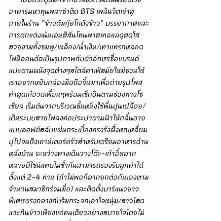
อาคารมหาทุนพลาซ่าติด BTS เพลินจิตเข้าสู่
ภายในร้าน "ข้าวต้มกุ๊ยโกดังข้าว" บรรยากาศและ
การตกแต่งเน้นเล่นสีสันโทนพาสเทลแลดูสดใส
สวยงามทั้งชมพู/เหลือง/น้ำเงิน/เทาแทรกหลอด
ไฟนีออนดัดเป็นรูปภาพกับตัวอักษรชื่อแบรนด์
แปะตามผนังจุดต่างๆสไตล์คาเฟ่สมัยใหม่ชวนให้
เราอยากหยิบกล้องมือถือขึ้นมาเพื่อถ่ายรูปโพส
ท่าสุดเก๋อวดเพื่อนๆพร้อมเช็กอินตามช่องทางโซ
เชียล เริ่มต้นจากบริเวณชั้นหนึ่งใช้พื้นปูนเปลือย/
เดินระบบสายไฟลงท่อประปาตามฝ้าให้กลิ่นอาย
แบบลอฟต์สลับแผ่นกระเบื้องทรงรังผึ้งหกเหลี่ยม
ปูไปจนถึงเคาน์เตอร์ครัวสำหรับเตรียมอาหารด้าน
หลังบ้าน ระหว่างทางเดินวางโต๊ะ-เก้าอี้หลาก
หลายดีไซน์แทบไม่ซ้ำกันสามารถรองรับลูกค้าได้
ตั้งแต่ 2-4 ท่าน (ถ้าไม่พอก็ลากยกต่อกันเองตาม
จำนวนสมาชิกร่วมมื้อ) และติดตั้งบาร์แนวยาว
พิเศษตรงกลางกับริมกระจกเอาใจหนุ่ม/สาวโสด
แวะกินข้าวเพียงแค่คนเดียวอย่างสบายใจโดยไม่