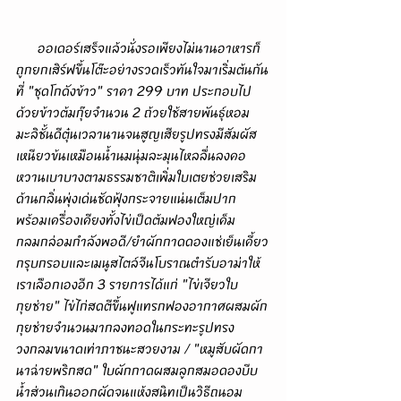
      ออเดอร์เสร็จแล้วนั่งรอเพียงไม่นานอาหารก็
ถูกยกเสิร์ฟขึ้นโต๊ะอย่างรวดเร็วทันใจมาเริ่มต้นกัน
ที่ "ชุดโกดังข้าว" ราคา 299 บาท ประกอบไป
ด้วยข้าวต้มกุ๊ยจำนวน 2 ถ้วยใช้สายพันธุ์หอม
มะลิชั้นดีตุ๋นเวลานานจนสูญเสียรูปทรงมีสัมผัส
เหนียวข้นเหมือนน้ำนมนุ่มละมุนไหลลื่นลงคอ
หวานเบาบางตามธรรมชาติเพิ่มใบเตยช่วยเสริม
ด้านกลิ่นพุ่งเด่นชัดฟุ้งกระจายแน่นเต็มปาก 
พร้อมเครื่องเคียงทั้งไข่เป็ดต้มฟองใหญ่เค็ม
กลมกล่อมกำลังพอดี/ยำผักกาดดองแช่เย็นเคี้ยว
กรุบกรอบและเมนูสไตล์จีนโบราณตำรับอาม่าให้
เราเลือกเองอีก 3 รายการได้แก่ "ไข่เจียวใบ
กุยช่าย" ไข่ไก่สดตีขึ้นฟูแทรกฟองอากาศผสมผัก
กุยช่ายจำนวนมากลงทอดในกระทะรูปทรง
วงกลมขนาดเท่าภาชนะสวยงาม / "หมูสับผัดกา
นาฉ่ายพริกสด" ใบผักกาดผสมลูกสมอดองบีบ
น้ำส่วนเกินออกผัดจนแห้งสนิทเป็นวิธีถนอม