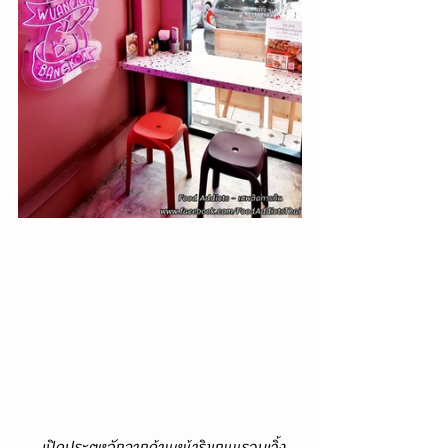
      เปิดประตูหลักจากด้านหน้าริมถนนรอบเวิ้ง