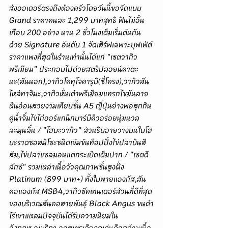
ส่งออเดอร์ตรงถึงห้องครัวโดยวันนี้ขอจัดแบบ 
Grand ราคาคนละ 1,299 บาทสุทธิ ฟินไม่อั้น
เกือบ 200 อย่าง นาน 2 ชั่วโมงเต็มเริ่มต้นกัน
ด้วย Signature อันดับ 1 จัดเสิร์ฟเฉพาะบุฟเฟ่ต์
ราคาแพงที่สุดในร้านเท่านั้นได้แก่ "เซตวากิว
พรีเมียม" ประกอบไปด้วยสตริปลอยน์คาตะ
นะ(สันนอก),วากิวโคทุโจคารูบิ(ซี่โครง),วากิวสัน
ไหล่ทาจิมะ,วากิวหั่นเต๋าพรีเมียมแทรกไขมันลาย
หินอ่อนสวยงามเทียบชั้น A5 ญี่ปุ่นย่างพอสุกกิน
คู่น้ำจิ้มไข่ไก่ออร์แกนิกบาร์บีคิวอร่อยนุ่มนวล
ละมุนลิ้น / "โฮบะวากิว" ส่วนริบอายวางบนใบโฮ
บะราดซอสมิโซะชนิดเข้มข้นท็อปปิ้งไข่ปลาบินสี
ส้ม,ไข่ปลาแซลมอนแตกระเบิดเต็มปาก / "เซตดี
ลักซ์" รวมเหล่าเนื้อวัวคุณภาพชั้นสูงฝั่ง 
Platinum (899 บาท+) ทั้งใบพายแองกัส,สัน
คอแองกัส MSB4,วากิวชัคเทนเดอร์ส่วนที่ดีที่สุด
ของบริเวณสันคอสายพันธุ์ Black Angus ขนดำ
ไร้เขาแหลมปัจจุบันได้รับความนิยมใน
อังกฤษ,อเมริกา,ออสเตรเลียจุดเด่นคือกล้ามเนื้อ