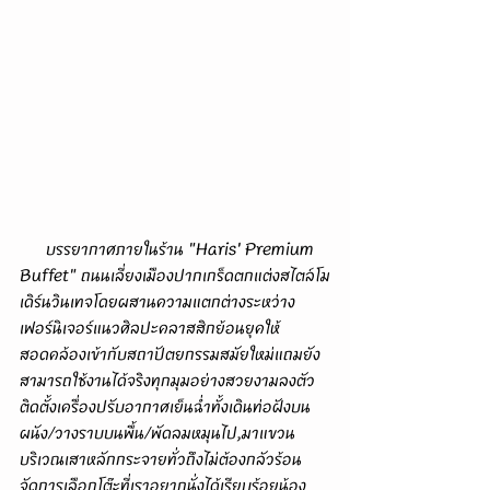
      บรรยากาศภายในร้าน "Haris' Premium 
Buffet" ถนนเลี่ยงเมืองปากเกร็ดตกแต่งสไตล์โม
เดิร์นวินเทจโดยผสานความแตกต่างระหว่าง
เฟอร์นิเจอร์แนวศิลปะคลาสสิกย้อนยุคให้
สอดคล้องเข้ากับสถาปัตยกรรมสมัยใหม่แถมยัง
สามารถใช้งานได้จริงทุกมุมอย่างสวยงามลงตัว 
ติดตั้งเครื่องปรับอากาศเย็นฉ่ำทั้งเดินท่อฝังบน
ผนัง/วางราบบนพื้น/พัดลมหมุนไป,มาแขวน
บริเวณเสาหลักกระจายทั่วถึงไม่ต้องกลัวร้อน 
จัดการเลือกโต๊ะที่เราอยากนั่งได้เรียบร้อยน้อง