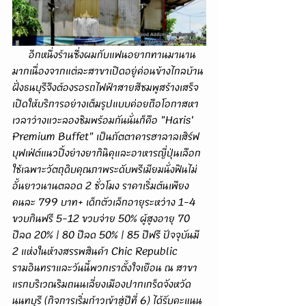
      อีกหนึ่งร้านซึ่งผมกับแฟนอยากทานมานาน
มากเนื่องจากแต่ละสาขาเปิดอยู่ค่อนข้างไกลบ้าน
ฝั่งธนบุรีจึงต้องรอรถไฟฟ้าสายสีชมพูสร้างเสร็จ
เปิดให้บริการอย่างเต็มรูปแบบค่อยถือโอกาสหา
เวลาว่างแวะลองชิมพร้อมกันนั่นก็คือ "Haris' 
Premium Buffet" เป็นภัตตาคารฮาลาลเสิร์ฟ
บุฟเฟ่ต์แนวปิ้งย่างยากินิคุและอาหารญี่ปุ่นเลือก
ใช้เฉพาะวัตถุดิบคุณภาพระดับพรีเมียมนั่งฟินไม่
อั้นยาวนานตลอด 2 ชั่วโมง ราคาเริ่มต้นเพียง
คนละ 799 บาท+ เด็กตัวเล็กอายุระหว่าง 1-4 
ขวบกินฟรี 5-12 ขวบจ่าย 50% ผู้สูงอายุ 70 
ปีลด 20% | 80 ปีลด 50% | 85 ปีฟรี ปัจจุบันมี 
2 แห่งในห้างสรรพสินค้า Chic Republic 
รามอินทราและวันนี้พวกเราตั้งใจเยือน ณ สาขา
แรกบริเวณริมถนนเลี่ยงเมืองปากเกร็ดจังหวัด
นนทบุรี (กิจการเริ่มก้าวเข้าสู่ปีที่ 6) ได้รับคะแนน