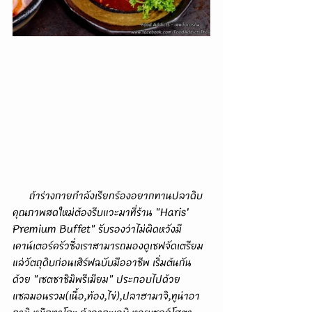
      ถ้าร่างกายกำลังเรียกร้องอยากทานปลาดิบ
คุณภาพสดใหม่ต้องรีบแวะมาที่ร้าน "Haris' 
Premium Buffet" รับรองว่าไม่ผิดหวังมี
เคาน์เตอร์ครัวซึ่งเราสามารถมองดูเชฟจัดเตรียม
แล่วัตถุดิบก่อนเสิร์ฟฉบับมืออาชีพ เริ่มต้นกัน
ด้วย "เซตชาชิมิพรีเมียม" ประกอบไปด้วย
แซลมอนรวม(เนื้อ,ท้อง,ไข่),ปลาฮามาจิ,ทูน่าอา
กามิ,หมึกทาโกะ,กุ้งอากะเอบิ,หอยเชลล์โฮตา