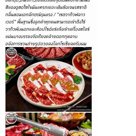
สีแดงดูสดใสไขมันแทรกเยอะเห็นชัดเจนรสชาติ
กลิ่นหอมเอกลักษณ์รุนแรง / "เซตวากิวฟลาว
เวอร์" พื้นฐานซึ่งลูกค้าทุกคนสามารถเข้าถึงใช้
วากิวพับนอกและท็อปไซด์แช่แข็งเข้าเครื่องสไลซ์
แผ่นบางบรรยงจัดเรียงคล้ายดอกกุหลาบ
อลังการชวนถ่ายรูปอวดลงโลกโซเชียลครับผม