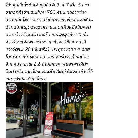
รีวิวทุกเว็บไซต์เฉลี่ยสูงถึง 4.3-4.7 เต็ม 5 ดาว
จากลูกค้าจำนวนเกือบ 700 ท่านแสดงว่าต้อง
อร่อยเด็ดไม่ธรรมดา วิธีเดินทางถ้าขับรถยนต์ส่วน
ตัวกดปักหมุดตรงตามระบบแผนที่บนมือถือจอด
ลานกว้างด้านหน้ารองรับเยอะสูงสุดถึง 30 คัน
สำหรับขนส่งสาธารณะแนะนำลงบีทีเอสสถานี
แจ้งวัฒนะ 28 (เซ็นทรัล) ประตูทางออก 4 ค่อย
โบกเรียกแท็กซี่หรือมอเตอร์ไซค์รับจ้างใกล้เคียง
อีกแค่ประมาณ 2.8 กิโลเมตรจะพบอาคารสีดำ
ติดป้ายโฆษณาชื่อแบรนด์ไซส์ใหญ่ชัดเจนอย่างนี้ก็
แสดงว่าถึงแล้วครับผม