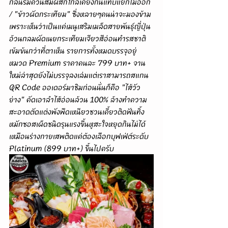
กลิ่นรมควันสัมผัสก็ใกล้เคียงกันแทบแยกไม่ออก 
/ "ข้าวผัดกระเทียม" ซึ่งหลายๆคนน่าจะมองข้าม
เพราะเห็นว่าเป็นแค่เมนูเสริมเมล็ดสายพันธุ์ญี่ปุ่น
อ้วนกลมผัดเนยกระเทียมเจียวสีอ่อนทำรสชาติ
เข้มข้นกว่าที่ตาเห็น รายการทั้งหมดบรรจุอยู่
หมวด Premium ราคาคนละ 799 บาท+ จาน
ใหม่ล่าสุดยังไม่บรรจุลงเล่มแต่เราสามารถสแกน 
QR Code ออเดอร์มาชิมก่อนนั่นก็คือ "ไส้วัว
ย่าง" คัดเอาลำไส้อ่อนล้วน 100% ล้างทำความ
สะอาดตัดแต่งพังพืดเหนียวชวนเคี้ยวติดฟันทิ้ง
หมักซอสเผ็ดชนิดรุนแรงขึ้นหูสะใจหยุดกินไม่ได้
เหมือนร่างกายเสพติดแค่ต้องเลือกบุฟเฟ่ต์ระดับ 
Platinum (899 บาท+) ขึ้นไปครับ