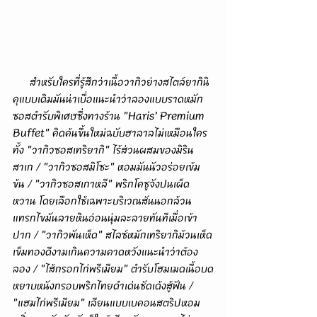
      สำหรับใครที่รู้สึกว่าเนื้อวากิวย่างสไตล์ยากินิ
คุแบบเดิมมันน่าเบื่อแนะนำว่าลองแบบราดหมัก
ซอสตำรับพิเศษซึ่งทางร้าน "Haris' Premium 
Buffet" คิดค้นขึ้นใหม่ฉบับฮาลาลไม่เหมือนใคร
ทั้ง "วากิวซอสเทริยากิ" ไร้ส่วนผสมของมิริน
สาเก / "วากิวซอสมิโซะ" หอมมันนัวอร่อยเข้ม
ข้น / "วากิวซอสเกาหลี" พริกโคชูจังปนเผ็ด
หวาน โดยเลือกใช้เฉพาะบริเวณสันนอกล้วน
แทรกไขมันลายหินอ่อนนุ่มละลายทันทีเมื่อเข้า
ปาก / "วากิวพันเห็ด" สไลซ์หมักเทริยากิม้วนเห็ด
เข็มทองดีงามเกินความคาดหวังแนะนำว่าต้อง
ลอง / "ไส้กรอกไก่พรีเมียม" ตำรับโฮมเมดเนื้อบด
หยาบหนังกรอบพริกไทยดำเด่นชัดเด้งสู้ฟัน / 
"แฮมไก่พรีเมียม" เลียนแบบเบคอนสตริปหอม