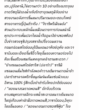
เตะ,ปูอัดคานิ,ไข่หวานกว่า 10 อย่างเรียงบรรจุลง
ถาดวัสดุไม้รองน้ำแข็งรักษาอุณหภูมิจัดอย่าง
สวยงามอลังการชิ้นหนาปริมาณเยอะตอบโจทย์
สายอาหารญี่ปุ่นตัวจริง / "จิราชิพรีเมียมด้ง" 
ส่วนประกอบหลักนั้นเหมือนรายการก่อนหน้านี้
ทุกประการเพิ่มปลาไหลน้ำจืดอูนางิย่างซอสท็อป
ปิ้งข้าวสวยซูชิปรุงรสชาติเปรี้ยวอมหวาน
กลมกล่อมสไตล์ดงบุริดินแดนอาทิตย์อุทัย แตะวา
ซาบิบดละเอียดจิ้มซีอิ๊วโชยุลิ้มลองความอร่อยไป
ทีละชิ้นหรือผสมกันเทคลุกเคล้าตามสะดวก / 
"ยำแซลมอนสไตล์ฮาริส (ปลาร้า)" ซาชิมิ
แซลมอนหั่นไซส์กำลังพอคำวางเต็มจานราดน้ำยำ
ปลาร้าฮาลาลพริกขี้หนูเข้มข้นเค็มแซ่บนัวแบบ
อีสาน 100% รู้สึกเบื่อยำตำรับไทยปกติต้องลอง 
/ "หอยนางรมราดพอนสึ" ดักจับบริเวณ
คาบสมุทรเกาหลีกระแสน้ำสะอาดหนาวเย็นขนาด
ใหญ่เกือบเท่าฝ่ามือราดพอนสึ,วาซาบิดอง,อิคุระ
ไหลลื่นลงคอ / "หอยนางรมราดซอสซีฟู้ด" โรย