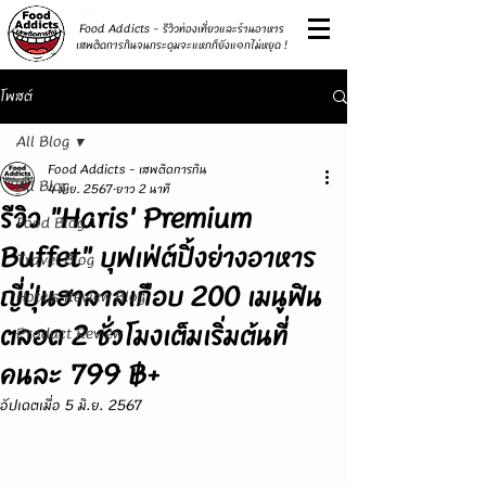
รีวิว
Food Addicts - รีวิวท่องเที่ยวและร้านอาหาร
เสพติดการกินจนกระดุมจะแหกก็ยังแ๑กไม่หยุด !
โพสต์
All Blog
Food Addicts - เสพติดการกิน
All Blog
4 มิ.ย. 2567
ยาว 2 นาที
รีวิว "Haris' Premium
Food Blog
Buffet" บุฟเฟ่ต์ปิ้งย่างอาหาร
Travel Blog
ญี่ปุ่นฮาลาลเกือบ 200 เมนูฟิน
Hotels Review Blog
ตลอด 2 ชั่วโมงเต็มเริ่มต้นที่
Product Review
คนละ 799 ฿+
อัปเดตเมื่อ
5 มิ.ย. 2567