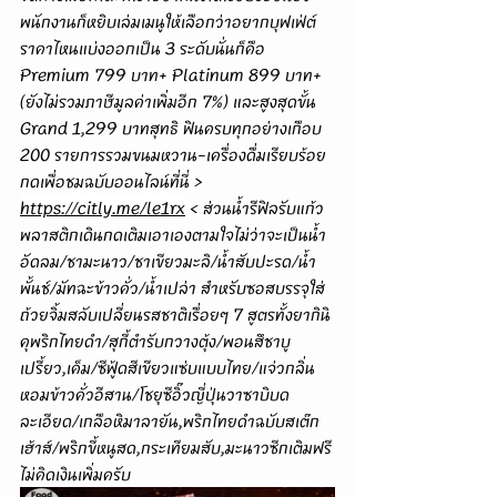
พนักงานก็หยิบเล่มเมนูให้เลือกว่าอยากบุฟเฟ่ต์
ราคาไหนแบ่งออกเป็น 3 ระดับนั่นก็คือ 
Premium 799 บาท+ Platinum 899 บาท+ 
(ยังไม่รวมภาษีมูลค่าเพิ่มอีก 7%) และสูงสุดขั้น 
Grand 1,299 บาทสุทธิ ฟินครบทุกอย่างเกือบ 
200 รายการรวมขนมหวาน-เครื่องดื่มเรียบร้อย 
กดเพื่อชมฉบับออนไลน์ที่นี่ > 
https://citly.me/le1rx
< ส่วนน้ำรีฟิลรับแก้ว
พลาสติกเดินกดเติมเอาเองตามใจไม่ว่าจะเป็นน้ำ
อัดลม/ชามะนาว/ชาเขียวมะลิ/น้ำสับปะรด/น้ำ
พั้นช์/มัทฉะข้าวคั่ว/น้ำเปล่า สำหรับซอสบรรจุใส่
ถ้วยจิ้มสลับเปลี่ยนรสชาติเรื่อยๆ 7 สูตรทั้งยากินิ
คุพริกไทยดำ/สุกี้ตำรับกวางตุ้ง/พอนสึชาบู
เปรี้ยว,เค็ม/ซีฟู้ดสีเขียวแซ่บแบบไทย/แจ่วกลิ่น
หอมข้าวคั่วอีสาน/โชยุซีอิ๊วญี่ปุ่นวาซาบิบด
ละเอียด/เกลือหิมาลายัน,พริกไทยดำฉบับสเต๊ก
เฮ้าส์/พริกขี้หนูสด,กระเทียมสับ,มะนาวซีกเติมฟรี
ไม่คิดเงินเพิ่มครับ