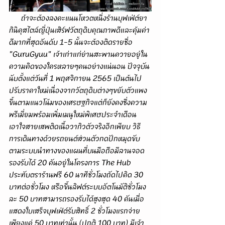
      ถ้าจะต้องลงคะแนนโหวตหนึ่งร้านบุฟเฟ่ต์ยา
กินิคุสไตล์ญี่ปุ่นเสิร์ฟวัตถุดิบคุณภาพดีและคุ้มค่า
ดีมากที่สุดอันดับ 1-5 นั้นจะต้องติดรายชื่อ 
"GuruGyuu" เจ้าเก่าแก่ย่านสะพานควายอยู่ใน
ความคิดของใครหลายๆคนอย่างแน่นอน ปัจจุบัน
นับตั้งแต่วันที่ 1 พฤศจิกายน 2565 เป็นต้นไป
ปรับราคาใหม่เนื่องจากวัตถุดิบต่างๆขยับตัวแพง
ขึ้นตามแนวโน้มของเศรษฐกิจแต่ก็ยังคงซึ่งความ
พรีเมี่ยมพร้อมเพิ่มเมนูใหม่พิเศษประจำเดือน
เอาใจสายเสพติดเนื้อวากิวตัวจริงอีกเพียบ วิธี
การเดินทางด้วยรถยนต์ส่วนตัวกดปักหมุดขับ
ตามระบบนำทางของแผนที่บนมือถือมีลานจอด
รองรับได้ 20 คันอยู่ในโครงการ The Hub 
ประทับตราร้านฟรี 60 นาทีชั่วโมงถัดไปคิด 30 
บาทต่อชั่วโมง หรือขึ้นลิฟต์ระบบอัตโนมัติชั่วโมง
ละ 50 บาทสามารถรองรับได้สูงสุด 40 คันเมื่อ
แสดงใบเสร็จบุฟเฟ่ต์รับสิทธิ์ 2 ชั่วโมงแรกจ่าย
เพียงแค่ 50 บาทเท่านั้น (ปกติ 100 บาท) มีเจ้า