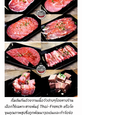
      เริ่มต้นกันด้วยจานเนื้อวัวต่างๆโดยทางร้าน
เลือกใช้เฉพาะสายพันธุ์ Thai-French หรือโค
ขุนคุณภาพสูงซึ่งถูกพัฒนาจุดเด่นและกำจัดข้อ