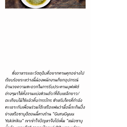
      สั่งอาหารและวัตถุดิบที่อยากทานทุกอย่างไป
เรียบร้อยระหว่างนี้น้องพนักงานก็ยกอุปกรณ์
อำนวยความสะดวกในการรับประทานบุฟเฟ่ต์
ต่างๆมาให้ทั้งจานแบ่งส่วนตัว/ที่คีบเหล็กยาว/
ตะเกียบไม้ใช้แล้วทิ้ง/กรรไกร สำหรับใครที่กำลัง
ทะเลาะกับเพื่อนร่วมโต๊ะหรือแฟนว่ามื้อนี้จะกินปิ้ง
ย่างหรือชาบูดีตอนนี้ทางร้าน "GuruGyuu 
Yakiniku" เขาเข้าใจปัญหาจึงได้เพิ่ม "หม้อชาบู