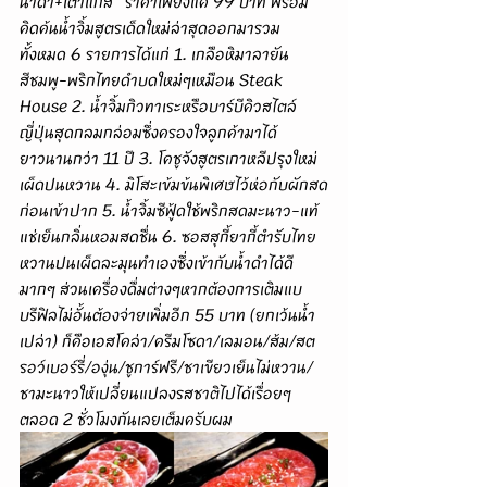
น้ำดำ+เตาแก๊ส" ราคาเพียงแค่ 99 บาท พร้อม
คิดค้นน้ำจิ้มสูตรเด็ดใหม่ล่าสุดออกมารวม
ทั้งหมด 6 รายการได้แก่ 1. เกลือหิมาลายัน
สีชมพู-พริกไทยดำบดใหม่ๆเหมือน Steak 
House 2. น้ำจิ้มกิวทาเระหรือบาร์บีคิวสไตล์
ญี่ปุ่นสุดกลมกล่อมซึ่งครองใจลูกค้ามาได้
ยาวนานกว่า 11 ปี 3. โคชูจังสูตรเกาหลีปรุงใหม่
เผ็ดปนหวาน 4. มิโสะเข้มข้นพิเศษไว้ห่อกับผักสด
ก่อนเข้าปาก 5. น้ำจิ้มซีฟู้ดใช้พริกสดมะนาว-แท้
แช่เย็นกลิ่นหอมสดชื่น 6. ซอสสุกี้ยากี้ตำรับไทย
หวานปนเผ็ดละมุนทำเองซึ่งเข้ากับน้ำดำได้ดี
มากๆ ส่วนเครื่องดื่มต่างๆหากต้องการเติมแบ
บรีฟิลไม่อั้นต้องจ่ายเพิ่มอีก 55 บาท (ยกเว้นน้ำ
เปล่า) ก็คือเอสโคล่า/ครีมโซดา/เลมอน/ส้ม/สต
รอว์เบอร์รี่/องุ่น/ชูการ์ฟรี/ชาเขียวเย็นไม่หวาน/
ชามะนาวให้เปลี่ยนแปลงรสชาติไปได้เรื่อยๆ
ตลอด 2 ชั่วโมงกันเลยเต็มครับผม