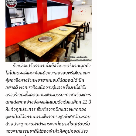
      ถึงแม้จะปรับราคาเพิ่มยิ่งขึ้นแต่ปริมาณลูกค้า
ไม่ได้ลดลงนั้นสะท้อนถึงความอร่อยพรีเมี่ยมและ
คุ้มค่าซึ่งทางร้านพยายามมอบให้ตลอดได้เป็น
อย่างดี พวกเราจึงหนีความวุ่นวายขึ้นมานั่งโต๊ะ
ตรงบริเวณชั้นลอยแทนส่วนบรรยากาศพร้อมการ
ตกแต่งทุกอย่างยังคงเน้นแบบดั้งเดิมเหมือน 11 ปี
ที่แล้วทุกประการ เริ่มต้นจากตึกแถวขนาดสอง
คูหาเปิดโล่งทาเพดานสีขาวทรงสูงพิเศษล้อมรอบ
ด้วยประตูและหน้าต่างกระจกใสบานใหญ่ช่วยรับ
แสงจากธรรมชาติให้ส่องเข้าทั่วทิศดูปลอดโปร่ง