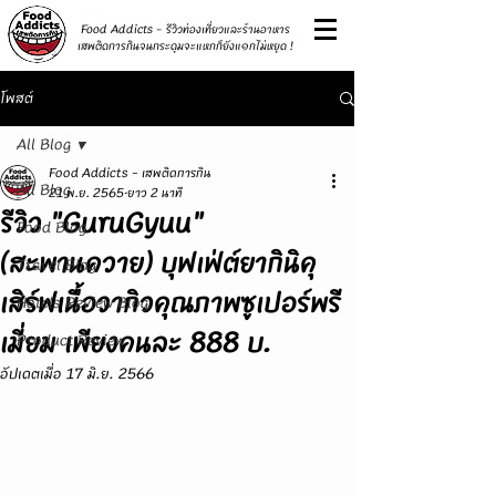
รีวิว
Food Addicts - รีวิวท่องเที่ยวและร้านอาหาร
เสพติดการกินจนกระดุมจะแหกก็ยังแ๑กไม่หยุด !
โพสต์
All Blog
Food Addicts - เสพติดการกิน
All Blog
21 พ.ย. 2565
ยาว 2 นาที
รีวิว "GuruGyuu"
Food Blog
(สะพานควาย) บุฟเฟ่ต์ยากินิคุ
Travel Blog
เสิร์ฟเนื้อวากิวคุณภาพซูเปอร์พรี
Hotels Review Blog
เมี่ยม เพียงคนละ 888 บ.
Product Review
อัปเดตเมื่อ
17 มิ.ย. 2566