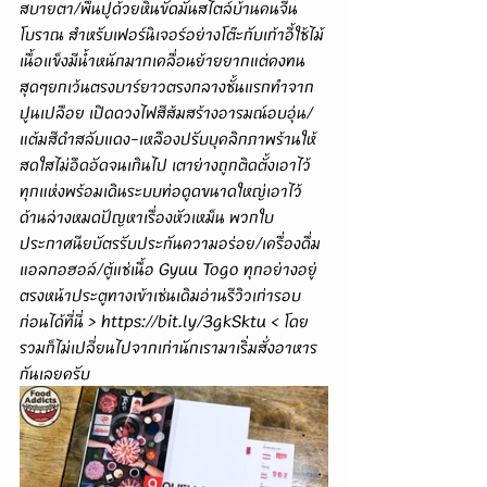
สบายตา/พื้นปูด้วยหินขัดมันสไตล์บ้านคนจีน
โบราณ สำหรับเฟอร์นิเจอร์อย่างโต๊ะกับเก้าอี้ใช้ไม้
เนื้อแข็งมีน้ำหนักมากเคลื่อนย้ายยากแต่คงทน
สุดๆยกเว้นตรงบาร์ยาวตรงกลางชั้นแรกทำจาก
ปูนเปลือย เปิดดวงไฟสีส้มสร้างอารมณ์อบอุ่น/
แต้มสีดำสลับแดง-เหลืองปรับบุคลิกภาพร้านให้
สดใสไม่อึดอัดจนเกินไป เตาย่างถูกติดตั้งเอาไว้
ทุกแห่งพร้อมเดินระบบท่อดูดขนาดใหญ่เอาไว้
ด้านล่างหมดปัญหาเรื่องหัวเหม็น พวกใบ
ประกาศนียบัตรรับประกันความอร่อย/เครื่องดื่ม
แอลกอฮอล์/ตู้แช่เนื้อ Gyuu Togo ทุกอย่างอยู่
ตรงหน้าประตูทางเข้าเช่นเดิมอ่านรีวิวเก่ารอบ
ก่อนได้ที่นี่ > 
https://bit.ly/3gkSktu
 < โดย
รวมก็ไม่เปลี่ยนไปจากเก่านักเรามาเริ่มสั่งอาหาร
กันเลยครับ