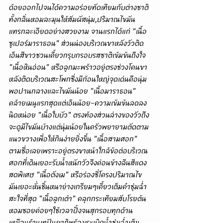
ด้อยออกไปจนได้ความอร่อยทัดเทียมกับต่างชาติ
ทั้งกลิ่นหอมละมุนให้สัมผัสนุ่ม,ปริมาณไขมัน
แทรกละเอียดอย่างสวยงาม จานแรกได้แก่ "เนื้อ
ซูเปอร์มาราธอน" ส่วนน่องบริเวณขาหลังวัวติด
เอ็นสีขาวชวนเคี้ยวกรุบกรอบรสชาติเข้มข้นถึงใจ 
"เนื้อหินอ่อน" หรือลูกมะพร้าวอยู่ตรงช่วงโคนขา
หลังติดบริเวณสะโพกซึ่งมีก้อนใหญ่จุดเด่นคือนุ่ม
พอปานกลางและไขมันน้อย "เนื้อมาราธอน" 
คล้ายเมนูแรกสุดแต่เอ็นน้อย-ความเข้มข้นลดลง
นิดหน่อย "เนื้อใบบัว" ตรงท้องส่วนล่างของวัวถึง
จะดูมีไขมันบ้างแต่นุ่มน้อยในครัวพยายามตัดตาม
แนวขวางเพื่อให้กินง่ายยิ่งขึ้น "เนื้อสามศอก" 
ตามชื่อเลยเพราะอยู่ตรงขาหน้าใกล้ข้อต่อบริเวณ
ศอกที่เดินเยอะรับน้ำหนักวัวจึงค่อนข้างลีนสีแดง
สดพิเศษ "เนื้อตังเม" หรือร่องซี่โครงปริมาณไข
มันเยอะหั่นชิ้นหนาย่างเกรียมๆเคี้ยวเต็มคำชุ่มฉ่ำ
สะใจที่สุด "เนื้อลูกเต๋า" คลุกกระเทียมสับโรยต้น
หอมซอยค่อยๆใช้เวลาปิ้งจนสุกรอบทุกด้าน
เหมือนร้านเทปันยากิพร้อมระเบิดน้ำชุ่มฉ่ำเต็ม