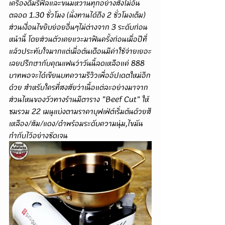
เครื่องดื่มรีฟิลและขนมหวานทุกอย่างสั่งไม่อั้น
ตลอด 1.30 ชั่วโมง (นั่งทานได้ถึง 2 ชั่วโมงเต็ม)  
ส่วนเงื่อนไขยิบย่อยอื่นๆไม่ต่างจาก 3 ระดับก่อน
หน้านี้ โดยส่วนตัวเคยแวะมาฟินครั้งก่อนเมื่อปีที่
แล้วประทับใจมากแต่เมื่อต้นเดือนมีค่าใช้จ่ายเยอะ
เลยปรึกษากับคุณแฟนว่าวันนี้ลดเหลือแค่ 888 
บาทพอจะได้เขียนบทความรีวิวเพื่ออัปเดตใหม่อีก
ด้วย สำหรับใครที่สงสัยว่าเนื้อแต่ละอย่างมาจาก
ส่วนไหนของวัวทางร้านมีตาราง "Beef Cut" ให้
ชมรวม 22 เมนูแบ่งตามราคาบุฟเฟ่ต์เริ่มต้นด้วยสี
เหลือง/ส้ม/แดง/ดำพร้อมระดับความนุ่ม,ไขมัน
กำกับไว้อย่างชัดเจน