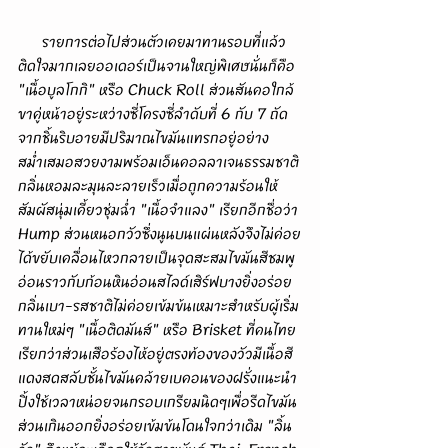
      รายการต่อไปส่วนตัวเคยมาทานรอบที่แล้ว
ติดใจมากเลยออเดอร์เป็นจานใหญ่พิเศษนั่นก็คือ 
"เนื้อบูลโกกิ" หรือ Chuck Roll ส่วนสันคอใกล้
ขาคู่หน้าอยู่ระหว่างซี่โครงซี่ลำดับที่ 6 กับ 7 ถัด
จากชิ้นริบอายมีปริมาณไขมันแทรกอยู่อย่าง
สม่ำเสมอสวยงามพร้อมเอ็นคอลลาเจนธรรมชาติ
กลิ่นหอมละมุนละลายเร็วเมื่อถูกความร้อนให้
สัมผัสนุ่มเคี้ยวชุ่มฉ่ำ "เนื้อจำแลง" เรียกอีกชื่อว่า 
Hump ส่วนหนอกวัวซึ่งนูนบนแผ่นหลังจึงไม่ค่อย
ได้ขยับเคลื่อนไหวกลายเป็นจุดสะสมไขมันสีชมพู
อ่อนราวกับก้อนหินอ่อนสไลด์เสิร์ฟบางยิ่งอร่อย
กลิ่นเบา-รสชาติไม่ค่อยเข้มข้นเหมาะสำหรับผู้เริ่ม
ทานใหม่ๆ "เนื้อติดมันส์" หรือ Brisket ที่คนไทย
เรียกว่าส่วนเสือร้องไห้อยู่ตรงท้องของวัวมีเนื้อสี
แดงสดสลับชั้นไขมันคล้ายเบคอนของฝรั่งแนะนำ
ปิ้งใช้เวลาหน่อยจนกรอบเกรียมนิดๆเพื่อรีดไขมัน
ส่วนเกินออกยิ่งอร่อยเข้มข้นโดนใจกว่าเดิม "ลิ้น