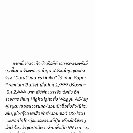
      สายเนื้อวัววากิวตัวจริงที่ต้องการความพรีเมี่
ยมขั้นเทพห้ามพลาดกับบุฟเฟ่ต์ระดับสูงสุดของ
ร้าน "GuruGyuu Yakiniku" ได้แก่ 4. Super 
Premium Buffet เมื่อก่อน 1,999 ปรับราคา
เป็น 2,444 บาท เสิร์ฟอาหารจัดเต็มถึง 84 
รายการ มีเมนู Hightlight ทั้ง Wagyu A5/หมู
คุโรบูตะ/หอยนางรมสด/หอยเป๋าฮื้อทั้งตัว/มิโสะ
มันปูซูไว/กุ้งลายเสือยักษ์/หอยเชลล์ US/โฮตา
เตะฮอกไกโด/กุ้งแดงหวานญี่ปุ่น ฟรีหม้อใส่ชาบู
น้ำดำใหม่ล่าสุดปกติต้องจ่ายเพิ่มอีก 99 บาทรวม