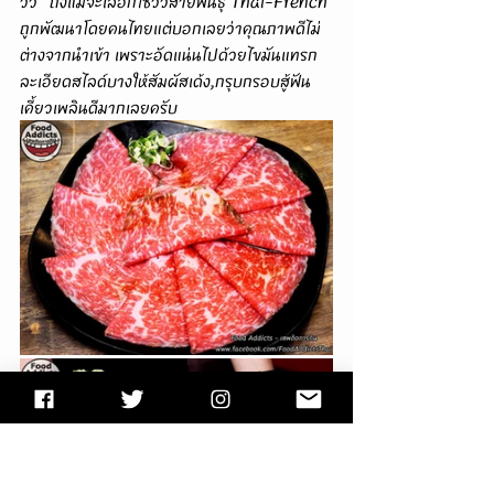
วัว" ถึงแม้จะเลือกใช้วัวสายพันธุ์ Thai-French 
ถูกพัฒนาโดยคนไทยแต่บอกเลยว่าคุณภาพดีไม่
ต่างจากนำเข้า เพราะอัดแน่นไปด้วยไขมันแทรก
ละเอียดสไลด์บางให้สัมผัสเด้ง,กรุบกรอบสู้ฟัน
เคี้ยวเพลินดีมากเลยครับ