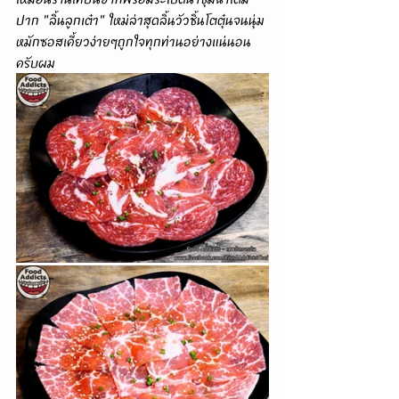
ปาก "ลิ้นลูกเต๋า" ใหม่ล่าสุดลิ้นวัวชิ้นโตตุ๋นจนนุ่ม
หมักซอสเคี้ยวง่ายๆถูกใจทุกท่านอย่างแน่นอน
ครับผม