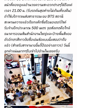
หน้าที่คอยดูแลอำนวยความสะดวกต่างๆให้ถึงแค่
เวลา 21.00 น. (รับรถคันสุดท้ายไม่เกินเที่ยงคืน) 
ถ้าใช้บริการขนส่งสาธารณะลง BTS สถานี
สะพานควายแล้วเรียกแท็กซี่หรือมอเตอร์ไซค์
รับจ้างอีกประมาณ 500 เมตร จุดสังเกตคือใกล้
ธนาคารออมสินสำนักงานใหญ่และป้ายพื้นสีแดง
ตัวอักษรสีขาวติดชื่อเด่นชัดแบบนี้แสดงว่าถึง
แล้ว (สำหรับสาขานางลิ้นจี่ปิดอย่างถาวร) วันนี้
ลูกค้าแน่นมากๆรีบเข้าไปด้านในเลยครับ