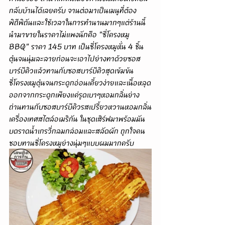
กลับบ้านได้เลยครับ จานต่อมาเป็นเมนูที่ต้อง
พิถีพิถันและใช้เวลาในการทำนานมากๆแต่ร้านนี้
นำมาขายในราคาไม่แพงนักคือ "ซี่โครงหมู 
BBQ" ราคา 145 บาท เป็นซี่โครงหมูหั่น 4 ชิ้น
ตุ๋นจนนุ่มละลายก่อนจะเอาไปย่างทาด้วยซอส
บาร์บีคิวแล้วทานกับซอสบาร์บีคิวสุดเข้มข้น 
ซี่โครงหมูตุ๋นจนกระดูกอ่อนเคี้ยวง่ายและเนื้อหลุด
ออกจากกระดูกเพียงแค่รูดเบาๆหอมกลิ่นย่าง
ถ่านทานกับซอสบาร์บีคิวรสเปรี้ยวหวานหอมกลิ่น
เครื่องเทศสไตล์อเมริกัน ในชุดเสิร์ฟมาพร้อมมัน
บดราดน้ำเกรวี่กลมกล่อมและสลัดผัก ถูกใจคน
ชอบทานซี่โครงหมูย่างนุ่มๆแบบผมมากครับ