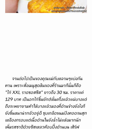
      จานต่อไปเป็นของคุณแม่กับหลานๆแบ่งกัน
ทาน เพราะสั่งเมนูสุดหินของที่ร้านมาก็นั่นก็คือ 
"ไก่ XXL ราดซอสซีส" ยาวถึง 30 ซม. ราคาแค่ 
129 บาท เป็นอกไก่ชิ้นยักษ์หั่นครึ่งแล้วแผ่บางแต่
ถึงจะพยายามทำให้บางแล้วมองที่ด้านข้างยังไงก็
ยังชิ้นหนาน่ากลัวอยู่ดี ชุบเกล็ดขนมปังทอดจนสุก
เหลืองกรอบแต่เนื้อด้านในยังฉ่ำไม่แห้งมากนัก
เพิ่มรสชาติด้วยชีสเหลวท๊อบปิ้งด้านบน เสิร์ฟ