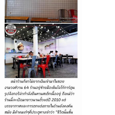
      หน้าร้านก็หาไม่ยากเดินเข้ามาในซอย
งามวงศ์วาน 64 ร้านอยู่ซ้ายมือเห็นโลโก้การ์ตูน
รูปลิงกอริล่ากำลังยืนทานสเต็กเนื้ออยู่ ถึงแม้ว่า
ร้านนี้จะเปิดมายาวนานตั้วแต่ปี 2010 แต่
บรรยากาศและการตกแต่งภายในร้านยังคงทัน
สมัย มีคำคมเก๋ๆที่ประตูทางเข้าว่า "ชีวิตนั้นสั้น