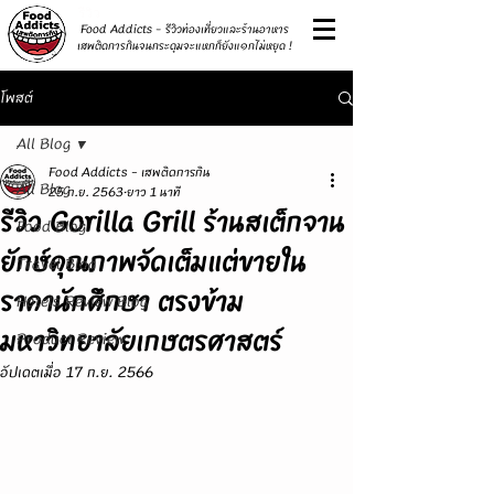
รีวิว
Food Addicts - รีวิวท่องเที่ยวและร้านอาหาร
เสพติดการกินจนกระดุมจะแหกก็ยังแ๑กไม่หยุด !
โพสต์
All Blog
Food Addicts - เสพติดการกิน
All Blog
25 ก.ย. 2563
ยาว 1 นาที
รีวิว Gorilla Grill ร้านสเต็กจาน
Food Blog
ยักษ์คุณภาพจัดเต็มแต่ขายใน
Travel Blog
ราคานักศึกษา ตรงข้าม
Hotels Review Blog
มหาวิทยาลัยเกษตรศาสตร์
Product Review
อัปเดตเมื่อ
17 ก.ย. 2566