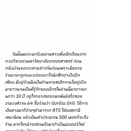
      วันนี้ผมแวะมารับหลานสาวเพิ่งเลิกเรียนจาก
กวดวิชาแถวมหาวิทยาลัยเกษตรศาสตร์ ก่อน
กลับบ้านขอแวะทานข้าวกันก่อนเพราะมีหลาย
ร้านราคาถูกและอร่อยเอาใจนักศึกษาเปิดอีก
เพียบ มีอยู่ร้านนึงเป็นร้านขายสเต็กจานใหญ่เปิด
มายาวนานเป็นที่รู้จักของเด็กๆในย่านนี้มายาวนา
นกว่า 10 ปี อยู่ใจกลางซอยอมรพันธ์หรือซอย
งามวงศ์วาน 64 ชื่อร้านว่า Gorilla Grill วิธีการ
เดินทางมาก็ง่ายๆถ้ามาจาก BTS ให้ลงสถานี
เสนานิคม แล้วเดินเท้าประมาณ 500 เมตรก็จะถึง
ร้าน หากใครนำรถส่วนตัวมาถ้าเป็นมอเตอร์ไซค์
จอดหน้าร้านได้เลย แต่ถ้านำรถใหญ่มาสามารถ