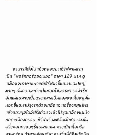
      อาหารที่สั่งไปแล้วทยอยมาเสิร์ฟจานแรก
เป็น "พอร์คกอร์ดองเบลอ" ราคา 129 บาท ดู
เหมือนจะราคาแพงแต่เสิร์ฟมาชิ้นหนาและใหญ่
มากๆ หั่นออกมาด้านในสอดไส้มอซซาเรลล่าชีส
อัดแน่นหลายเยิ้มตรงกลางเป็นแฮมห่อเนื้อหมูสัน
นอกชิ้นหนาปรุงรสด้วยเกลือและเครื่องสมุนไพร
แห้งหอมๆสไตล์ฝรั่งก่อนจะนำไปชุดเกล็ดขนมปัง
ทอดเหลืองกรอบ เสิร์ฟพร้อมสลัดผักสดและมัน
ฝรั่งทอดกรอบๆชิ้นหนาแกนกลางเป็นเนื้อครีม
ทานอร่อย ถ้ามาแค่คนเดียวทานชิ้นนี้ก็อิ่มเช็คบิล