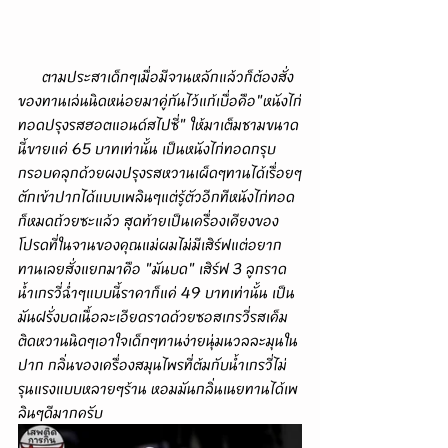
      ตามประสาเด็กๆเมื่อมีจานหลักแล้วก็ต้องสั่ง
ของทานเล่นนิดหน่อยมาคู่กันไว้แก้เบื่อคือ"หนังไก่
ทอดปรุงรสฮอตแอนด์สไปซี่" ให้มาเต็มชามขนาด
นี้ขายแค่ 65 บาทเท่านั้น เป็นหนังไก่ทอดกรุบ
กรอบคลุกด้วยผงปรุงรสหวานเผ็ดๆทานได้เรื่อยๆ
ตักเข้าปากได้แบบเพลินๆแต่รู้ตัวอีกทีหนังไก่ทอด
ก็หมดถ้วยซะแล้ว สุดท้ายเป็นเครื่องเคียงของ
โปรดที่ในจานของคุณแม่ผมไม่มีเสิร์ฟแต่อยาก
ทานเลยสั่งแยกมาคือ "มันบด" เสิร์ฟ 3 ลูกราด
น้ำเกรวี่ฉ่ำๆแบบนี้ราคาก็แค่ 49 บาทเท่านั้น เป็น
มันฝรั่งบดเนื้อละเอียดราดด้วยซอสเกรวี่รสเค็ม
ติดหวานนิดๆเอาใจเด็กๆทานง่ายนุ่มนวลละมุนใน
ปาก กลิ่นของเครื่องสมุนไพรที่ต้มกับน้ำเกรวี่ไม่
รุนแรงแบบหลายๆร้าน หอมมันกลิ่นเนยทานได้เพ
ลินๆดีมากครับ