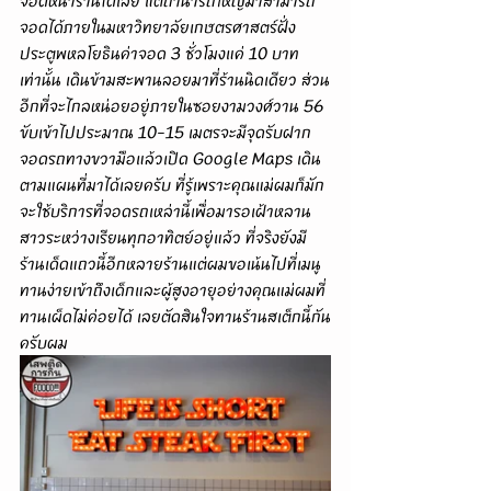
จอดได้ภายในมหาวิทยาลัยเกษตรศาสตร์ฝั่ง
ประตูพหลโยธินค่าจอด 3 ชั่วโมงแค่ 10 บาท
เท่านั้น เดินข้ามสะพานลอยมาที่ร้านนิดเดียว ส่วน
อีกที่จะไกลหน่อยอยู่ภายในซอยงามวงศ์วาน 56 
ขับเข้าไปประมาณ 10-15 เมตรจะมีจุดรับฝาก
จอดรถทางขวามือแล้วเปิด Google Maps เดิน
ตามแผนที่มาได้เลยครับ ที่รู้เพราะคุณแม่ผมก็มัก
จะใช้บริการที่จอดรถเหล่านี้เพื่อมารอเฝ้าหลาน
สาวระหว่างเรียนทุกอาทิตย์อยู่แล้ว ที่จริงยังมี
ร้านเด็ดแถวนี้อีกหลายร้านแต่ผมขอเน้นไปที่เมนู
ทานง่ายเข้าถึงเด็กและผู้สูงอายุอย่างคุณแม่ผมที่
ทานเผ็ดไม่ค่อยได้ เลยตัดสินใจทานร้านสเต็กนี้กัน
ครับผม