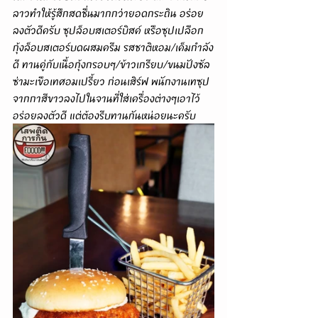
ลาวทำให้รู้สึกสดชื่นมากกว่ายอดกระถิน อร่อย
ลงตัวดีครับ ซุปล็อบสเตอร์บิสค์ หรือซุปเปลือก
กุ้งล็อบสเตอร์บดผสมครีม รสชาติหอม/เค็มกำลัง
ดี ทานคู่กับเนื้อกุ้งกรอบๆ/ข้าวเกรียบ/ขนมปังซัล
ซ่ามะเขือเทศอมเปรี้ยว ก่อนเสิร์ฟ พนักงานเทซุป
จากกาสีขาวลงไปในจานที่ใส่เครื่องต่างๆเอาไว้ 
อร่อยลงตัวดี แต่ต้องรีบทานกันหน่อยนะครับ