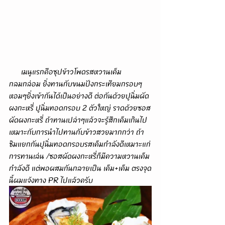
      เมนูแรกคือซุปข้าวโพดรสหวานเค็ม
กลมกล่อม ยิ่งทานกับขนมปังกระเทียมกรอบๆ
หอมๆยิ่งเข้ากันได้เป็นอย่างดี ต่อกันด้วยปูนิ่มผัด
ผงกะหรี่ ปูนิ่มทอดกรอบ 2 ตัวใหญ่ ราดด้วยซอส
ผัดผงกะหรี่ ถ้าทานเปล่าๆแล้วจะรู้สึกเค็มเกินไป 
เหมาะกับการนำไปทานกับข้าวสวยมากกว่า ถ้า
ชิมแยกกันปูนิ่มทอดกรอบรสเค็มกำลังดีเหมาะแก่
การทานเล่น /ซอสผัดผงกะหรี่ก็มีความหวานเค็ม
กำลังดี แต่พอผสมกันกลายเป็น เค็ม+เค็ม ตรงจุด
นี้ผมแจ้งทาง PR ไปแล้วครับ