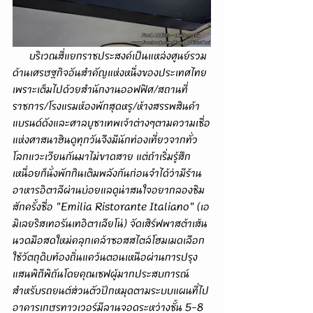
      บริเวณสี่แยกราชประสงค์เป็นแหล่งศูนย์รวม
ด้านเศรษฐกิจอันสำคัญแห่งหนึ่งของประเทศไทย
เพราะเต็มไปด้วยสำนักงานออฟฟิศ/สถานที่
ราชการ/โรงแรมห้องพักสุดหรู/ห้างสรรพสินค้า
แบรนด์ดังและศาลบูชาเทพเจ้าต่างๆตามความเชื่อ
แห่งศาสนาฮินดูทุกวันจึงมีนักท่องเที่ยวจากทั่ว
โลกแวะเวียนกันมาไม่ขาดสาย แต่ถ้าเริ่มรู้สึก
เหนื่อยก็นั่งพักกินเติมพลังกันก่อนจำได้ว่ามีร้าน
อาหารอิตาลีผ่านบ่อยแลดูน่าสนใจอยากลองชิม
สักครั้งชื่อ "Emilia Ristorante Italiano" (เอ
มิเลยริสเทอรันเทอิตาเลียโน่) 
จัดเสิร์ฟพาสต้าเส้น
นวดมือสดใหม่คลุกเคล้าซอสสไตล์โฮมเมดเลือก
ใช้วัตถุดิบท้องถิ่นแคว้นตอนเหนือผ่านการปรุง
แสนพิถีพิถันโดยคุณเชฟผู้มากประสบการณ์ 
สำหรับรถยนต์ส่วนตัวปักหมุดตามระบบแผนที่ไป
อาคารเกษรทาวเวอร์มีลานจอดระหว่างชั้น 5-8 