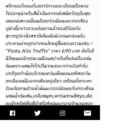
พริกแดงโรยผงโบตตาร์กาบดละเอียดหรือพวง
ไข่ปลาทูน่าครีบสีน้ำเงินตากแห้งสนิทวัตถุดิบสุด
แพงแห่งทะเลฝั่งเมดิเตอร์เรเนียนและกรรเชียง
ปูม้าเนื้อขาวอวบเด้งหวานฉ่ำของดีจังหวัด
สุราษฎร์ธานีรสชาติเค็มเผ็ดนัวกลมกล่อมรับ
ประทานง่ายถูกปากคนไทยผู้ชื่นชอบความแซ่บ / 
"Pasta Alla Truffle" ราคา 690 บาท ตัลโยลี
นีโฮมเมดลักษณะเหมือนสปาเก็ตตี้แต่เหลืองเข้ม
ข้นเพราะผสมไข่ไก่ปริมาณเยอะกว่าแป้งตำรับ
ปกติจุดกำเนิดบริเวณแคว้นเพียมอนเตทิศตะวัน
ตกเฉียงเหนือลวกเพียงครู่เดียว เตรียมตั้งกระทะ
ร้อนจัดตามด้วยน้ำมันมะกอกผัดเนยกับกระเทียม
ผสมน้ำต้มเส้น,เกลือสมุทร,พาร์เมซานชีสขูด,เห็ด
แบล็กทรัฟเฟิลสีดำสไลซ์แผ่นเบาบางจำนวนเยอะ
เกินคุ้มเทราดซอส Truffle Paste ตกแต่งกลิ่น
หอมละมุนธรรมชาติฟุ้งกระจายแน่นเต็มทุกคำ
เวลาเคี้ยวสะใจมากครับผม