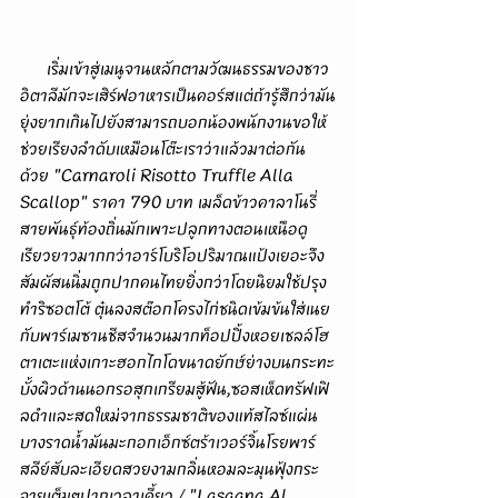
      เริ่มเข้าสู่เมนูจานหลักตามวัฒนธรรมของชาว
อิตาลีมักจะเสิร์ฟอาหารเป็นคอร์สแต่ถ้ารู้สึกว่ามัน
ยุ่งยากเกินไปยังสามารถบอกน้องพนักงานขอให้
ช่วยเรียงลำดับเหมือนโต๊ะเราว่าแล้วมาต่อกัน
ด้วย "Carnaroli Risotto Truffle Alla 
Scallop" ราคา 790 บาท เมล็ดข้าวคาลาโนรี่
สายพันธุ์ท้องถิ่นมักเพาะปลูกทางตอนเหนือดู
เรียวยาวมากกว่าอาร์โบริโอปริมาณแป้งเยอะจึง
สัมผัสนนิ่มถูกปากคนไทยยิ่งกว่าโดยนิยมใช้ปรุง
ทำริซอตโต้ ตุ๋นลงสต๊อกโครงไก่ชนิดเข้มข้นใส่เนย
กับพาร์เมซานชีสจำนวนมากท็อปปิ้งหอยเชลล์โฮ
ตาเตะแห่งเกาะฮอกไกโดขนาดยักษ์ย่างบนกระทะ
บั้งผิวด้านนอกรอสุกเกรียมสู้ฟัน,ซอสเห็ดทรัฟเฟิ
ลดำและสดใหม่จากธรรมชาติของแท้สไลซ์แผ่น
บางราดน้ำมันมะกอกเอ็กซ์ตร้าเวอร์จิ้นโรยพาร์
สลีย์สับละเอียดสวยงามกลิ่นหอมละมุนฟุ้งกระ
จายเต็มๆปากเวลาเคี้ยว / "Lasagna Al 