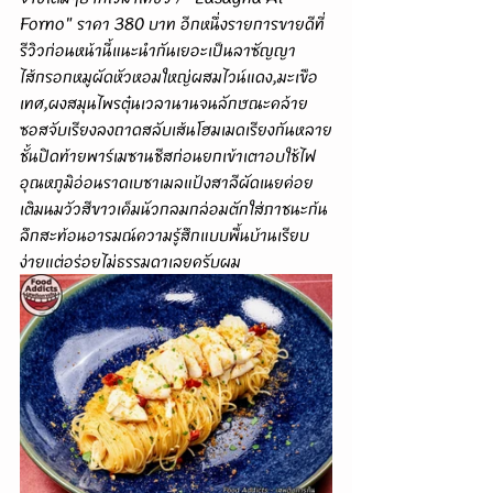
Forno" ราคา 380 บาท อีกหนึ่งรายการขายดีที่
รีวิวก่อนหน้านี้แนะนำกันเยอะเป็นลาซัญญา
ไส้กรอกหมูผัดหัวหอมใหญ่ผสมไวน์แดง,มะเขือ
เทศ,ผงสมุนไพรตุ๋นเวลานานจนลักษณะคล้าย
ซอสจับเรียงลงถาดสลับเส้นโฮมเมดเรียงกันหลาย
ชั้นปิดท้ายพาร์เมซานชีสก่อนยกเข้าเตาอบใช้ไฟ
อุณหภูมิอ่อนราดเบชาเมลแป้งสาลีผัดเนยค่อย
เติมนมวัวสีขาวเค็มนัวกลมกล่อมตักใส่ภาชนะก้น
ลึกสะท้อนอารมณ์ความรู้สึกแบบพื้นบ้านเรียบ
ง่ายแต่อร่อยไม่ธรรมดาเลยครับผม