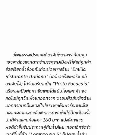
      วัฒนธรรมประเทศอิตาลีภัตตาคารเกือบทุก
แห่งจะต้องแจกตะกร้าบรรจุขนมปังฟรีให้แก่ลูกค้า
ช่วยเรียกน้ำย่อยกันก่อนโดยทางร้าน "Emilia 
Ristorante Italiano" (เอมิเลยริสเทอรันเทอิ
ตาเลียโน่) ได้จัดเตรียมเป็น "Pesto Focacaia" 
หรือขนมปังฟอกาเซียเพสโต้ฉบับโฮมเมดทำเอง
สดใหม่ทุกวันเพิ่งยกออกจากเตาอบผิวสัมผัสด้าน
นอกกรอบกลิ่นหอมใบโหระพาเค็มพาร์เมซานชีส
กลมกล่อมหมดแล้วสามารถขอเติมได้อีกหนึ่งครั้ง
ปกติจำหน่ายก้อนละ 160 บาท แบ่งฉีกขนาด
พอดีคำจิ้มรับประทานคู่กับน้ำมันมะกอกเอ็กซ์ตร้า
เวอร์จิ้นยี่ห้อ "Lorenzo No.5" ดิปผสมน้ำส้ม