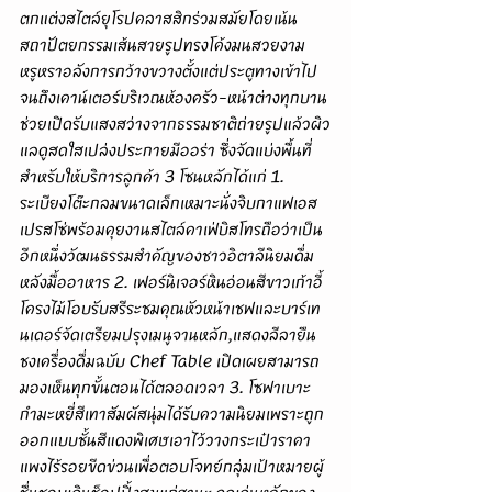
ตกแต่งสไตล์
ยุโรปคลาสสิกร่วมสมัยโดยเน้น
สถาปัตยกรรม
เส้นสายรูปทรงโค้งมนสวยงาม
หรูหราอลังการกว้างขวางตั้งแต่ประตูทางเข้าไป
จนถึงเคาน์เตอร์บริเวณห้องครัว-หน้าต่างทุกบาน
ช่วยเปิดรับแสงสว่างจากธรรมชาติถ่ายรูปแล้วผิว
แลดูสดใสเปล่งประกายมีออร่า ซึ่งจัดแบ่งพื้นที่
สำหรับให้บริการลูกค้า 3 โซนหลักได้แก่ 1. 
ระเบียงโต๊ะกลมขนาดเล็กเหมาะนั่งจิบกาแฟเอส
เปรสโซ่พร้อมคุยงานสไตล์คาเฟ่บิสโทรถือว่าเป็น
อีกหนึ่งวัฒนธรรมสำคัญของชาวอิตาลีนิยมดื่ม
หลังมื้ออาหาร 2. เฟอร์นิเจอร์หินอ่อนสีขาวเก้าอี้
โครงไม้โอบรับสรีระชมคุณหัวหน้าเชฟและบาร์เท
นเดอร์จัดเตรียมปรุงเมนูจานหลัก,แสดงลีลายืน
ชงเครื่องดื่มฉบับ Chef Table เปิดเผยสามารถ
มองเห็นทุกขั้นตอนได้ตลอดเวลา 3. โซฟาเบาะ
กำมะหยี่สีเทาสัมผัสนุ่มได้รับความนิยมเพราะถูก
ออกแบบชั้นสีแดงพิเศษเอาไว้วางกระเป๋าราคา
แพงไร้รอยขีดข่วนเพื่อตอบโจทย์กลุ่มเป้าหมายผู้