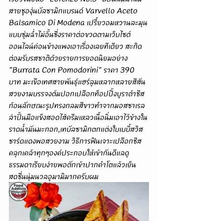
สายชูองุ่นบัลซามิกแบรนด์ Varvello Aceto 
Balsamico Di Modena เปรี้ยวอมหวานละมุน
แบบชุ่มฉ่ำไม่อั้นซึ่งราคาต่อขวดตามเว็บไซต์
ออนไลน์ค่อนข้างแพงเอาเรื่องเลยทีเดียว สะกิด
ต่อมรับรสชาติด้วยรายการยอดนิยมอย่าง 
"Burrata Con Pomodorini" ราคา 390 
บาท มะเขือเทศสายพันธุ์แฮร์ลูมหลากหลายสีสัน
สวยงามบรรจงต้มปอกเปลือกท็อปปิ้งบูราต้าชีส
ก้อนลักษณะรูปทรงกลมสีขาวทำจากมอสซาเรล
ล่าปั้นมือแข็งสอดไส้ครีมเหลวเนื้อนิ่มเอาไว้ข้างใน
ราดน้ำมันมะกอก,เทบัลซามิกตกแต่งใบเบบี้สวิส
ชาร์ดแดงพอสวยงาม วิธีการฟินเจาะเปลือกชีส
คลุกเคล้าทุกๆองค์ประกอบให้เข้ากันดีแลดู
ธรรมดาเรียบง่ายพอตักเข้าปากคำโตแล้วเย็น
สดชื่นนุ่มนวลอูมามิมากครับผม