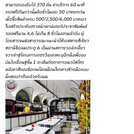
สามารถรองรับได้ 370 คัน ค่าบริการ 60 นาที
แรกฟรีเกินกว่านั้นคิดชั่วโมงละ 50 บาทยกเว้น
เมื่อซื้อสินค้าครบ 500/2,500/6,000 บาทเอา
ใบเสร็จประทับตราหน้าเคาน์เตอร์ประชาสัมพันธ์
จอดฟรีนาน 4,6 ไม่เกิน 8 ชั่วโมงตามลำดับ ผู้
โดยสารขนส่งสาธารณะแนะนำบีทีเอสสายสีเขียว
สถานีชิดลมประตู 6 เดินผ่านสกายวอล์กเลี้ยว
ขวาเข้าสู่โครงการเกษรวิลเลจทะลุอีกฝั่งเพื่อลง
บันไดเลื่อนสู่ชั้น 1 จะเห็นภัตตาคารแนวบิสโทร
หลังคาสีแดงชัดเจนไม่เหมือนใครทางซ้ายมือแบบ
นี้แสดงว่าถึงแล้วครับผม