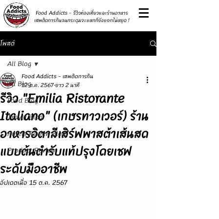
รีวิว
Food Addicts - รีวิวท่องเที่ยวและร้านอาหาร
เสพติดการกินจนกระดุมจะแหกก็ยังแ๑กไม่หยุด !
โพสต์
All Blog
Food Addicts - เสพติดการกิน
All Blog
12 ต.ค. 2567
ยาว 2 นาที
รีวิว "Emilia Ristorante
Food Blog
Italiano" (เกษรทาวเวอร์) ร้าน
Travel Blog
อาหารอิตาลีเสิร์ฟพาสต้าเส้นสด
Hotels Review Blog
แบบต้นตำรับแท้ปรุงโดยเชฟ
Product Review
ระดับมืออาชีพ
อัปเดตเมื่อ
15 ต.ค. 2567