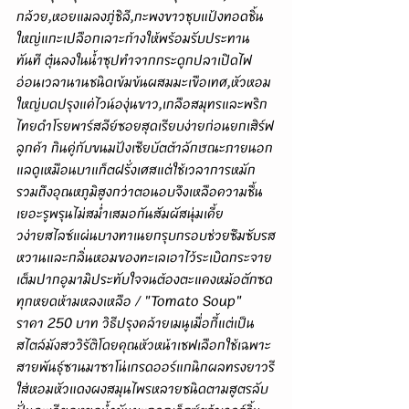
กล้วย,หอยแมลงภู่ชิลี,กะพงขาวชุบแป้งทอดชิ้น
ใหญ่แกะเปลือกเลาะก้างให้พร้อมรับประทาน
ทันที ตุ๋นลงในน้ำซุปทำจากกระดูกปลาเปิดไฟ
อ่อนเวลานานชนิดเข้มข้นผสมมะเขือเทศ,หัวหอม
ใหญ่บดปรุงแค่ไวน์องุ่นขาว,เกลือสมุทรและพริก
ไทยดำโรยพาร์สลีย์ซอยสุดเรียบง่ายก่อนยกเสิร์ฟ
ลูกค้า กินคู่กับขนมปังเซียบัตต้าลักษณะภายนอก
แลดูเหมือนบาแก็ตฝรั่งเศสแต่ใช้เวลาการหมัก
รวมถึงอุณหภูมิสูงกว่าตอนอบจึงเหลือความชื้น
เยอะรูพรุนไม่สม่ำเสมอกันสัมผัสนุ่มเคี้ย
วง่ายสไลซ์แผ่นบางทาเนยกรุบกรอบช่วยซึมซับรส
หวานและกลิ่นหอมของทะเลเอาไว้ระเบิดกระจาย
เต็มปากอูมามิประทับใจจนต้องตะแคงหม้อตักซด
ทุกหยดห้ามหลงเหลือ / "Tomato Soup" 
ราคา 250 บาท วิธีปรุงคล้ายเมนูเมื่อกี้แต่เป็น
สไตล์มังสววิรัติโดยคุณหัวหน้าเชฟเลือกใช้เฉพาะ
สายพันธุ์ซานมาซาโน่เกรดออร์แกนิกผลทรงยาวรี
ใส่หอมหัวแดงผงสมุนไพรหลายชนิดตามสูตรลับ