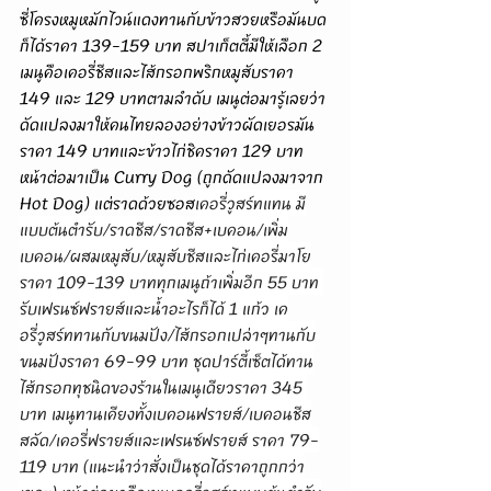
ซี่โครงหมูหมักไวน์แดงทานกับข้าวสวยหรือมันบด
ก็ได้ราคา 139-159 บาท สปาเก็ตตี้มีให้เลือก 2 
เมนูคือเคอรี่ชีสและไส้กรอกพริกหมูสับราคา 
149 และ 129 บาทตามลำดับ เมนูต่อมารู้เลยว่า
ดัดแปลงมาให้คนไทยลองอย่างข้าวผัดเยอรมัน
ราคา 149 บาทและข้าวไก่ชิคราคา 129 บาท 
หน้าต่อมาเป็น Curry Dog (ถูกดัดแปลงมาจาก 
Hot Dog) แต่ราดด้วยซอส
เคอรี่วูสร์ทแทน มี
แบบต้นตำรับ/ราดชีส/ราดชีส+เบคอน/เพิ่ม
เบคอน/ผสมหมูสับ/หมูสับชีสและไก่เคอรี่มาโย
ราคา 109-139 บาททุกเมนูถ้าเพิ่มอีก 55 บาท 
รับเฟรนซ์ฟรายส์และน้ำอะไรก็ได้ 1 แก้ว เค
อรี่วูสร์ททานกับขนมปัง/ไส้กรอกเปล่าๆทานกับ
ขนมปังราคา 69-99 บาท ชุดปาร์ตี้เซ็ตได้ทาน
ไส้กรอกทุชนิดของร้านในเมนูเดียวราคา 345 
บาท เมนูทานเคียงทั้งเบคอนฟรายส์/เบคอนชีส
สลัด/เคอรี่ฟรายส์และเฟรนซ์ฟรายส์ ราคา 79-
119 บาท (แนะนำว่าสั่งเป็นชุดได้ราคาถูกกว่า