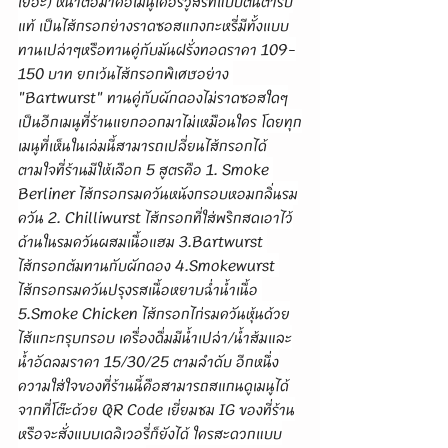
เยอะ) หน้าต่อมาคือเมนูเคอรี่วูสร์ทแบบต้นตำรับ
แท้ เป็นไส้กรอกย่างราดซอสแกงกะหรี่มีทั้งแบบ
ทานเปล่าๆหรือทานคู่กับมันฝรั่งทอดราคา 109-
150 บาท ยกเว้นไส้กรอกพิเศษอย่าง 
"Bartwurst" ทานคู่กับผักดองไม่ราดซอสใดๆ
เป็นอีกเมนูที่ร้านแยกออกมาไม่เหมือนใคร โดยทุก
เมนูที่เห็นในเล่มนี้สามารถเปลี่ยนไส้กรอกได้
ตามใจที่ร้านมีให้เลือก 5 สูตรคือ 1. Smoke 
Berliner ไส้กรอกรมควันหนังกรอบหอมกลิ่นรม
ควัน 2. Chilliwurst ไส้กรอกที่ใส่พริกสดเอาไว้
ด้านในรมควันผสมเนื้อแฮม 3.Bartwurst 
ไส้กรอกต้มทานกับผักดอง 4.Smokewurst 
ไส้กรอกรมควันปรุงรสเนื้อหยาบฉ่ำน้ำเนื้อ 
5.Smoke Chicken ไส้กรอกไก่รมควันหุ้นด้วย
ไส้แกะกรุบกรอบ เครื่องดื่มมีน้ำเปล่า/น้ำส้มและ
น้ำอัดลมราคา 15/30/25 ตามลำดับ อีกหนึ่ง
ความใส่ใจของที่ร้านนี้คือสามารถสแกนดูเมนูได้
จากที่โต๊ะด้วย QR Code เยี่ยมชม IG ของที่ร้าน
หรือจะสั่งแบบเดลิเวอรี่ก็ยังได้ ใครสะดวกแบบ