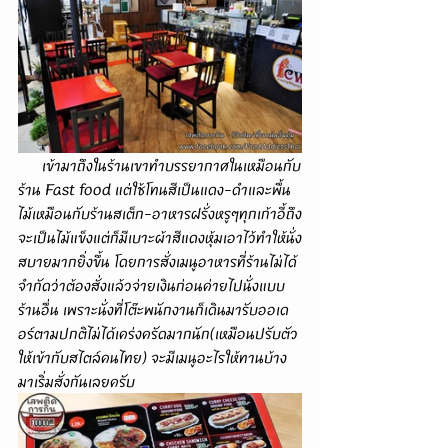
      เข้ามาถึงในร้านเขาทำบรรยากาศในเหมือนกับ
ร้าน Fast food แต่ใช้โทนสีเป็นแดง-ดำและพื้น
ไม้เหมือนกับร้านสเต็ก-อาหารฝรั่งหรูๆทุกเก้าอี้ถึง
จะเป็นไม้แข็งแต่ก็มีเบาะผ้าสีแดงหุ้มเอาไว้ทำให้นั่ง
สบายมากยิ่งขึ้น โดยการสั่งเมนูอาหารที่ร้านไม่ได้
จำกัดว่าต้องสั่งแล้วจ่ายเงินก่อนค่ายไปนั่งแบบ
ร้านอื่น เพราะนั่งที่โต๊ะพนักงานก็เดินมารับออเด
อร์ตามปกติไม่ได้เคร่งครัดมากนัก(เหมือนปรับตัว
ให้เข้ากับสไตล์คนไทย) จะมีเมนูอะไรให้ทานบ้าง
มาเริ่มสั่งกันเลยครับ