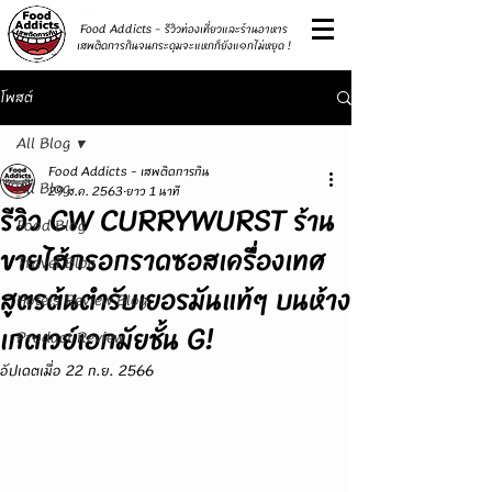
รีวิว
Food Addicts - รีวิวท่องเที่ยวและร้านอาหาร
เสพติดการกินจนกระดุมจะแหกก็ยังแ๑กไม่หยุด !
โพสต์
All Blog
Food Addicts - เสพติดการกิน
All Blog
29 ส.ค. 2563
ยาว 1 นาที
รีวิว CW CURRYWURST ร้าน
Food Blog
ขายไส้กรอกราดซอสเครื่องเทศ
Travel Blog
สูตรต้นตำรับเยอรมันแท้ๆ บนห้าง
Hotels Review Blog
เกตเวย์เอกมัยชั้น G!
Product Review
อัปเดตเมื่อ
22 ก.ย. 2566