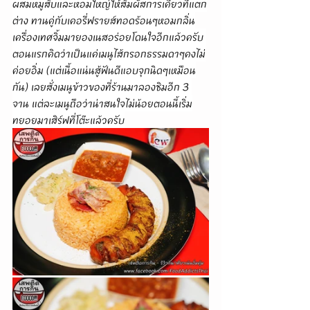
ผสมหมูสับและหอมใหญ่ให้สัมผัสการเคี้ยวที่แตก
ต่าง ทานคู่กับเคอรี่ฟรายส์ทอดร้อนๆหอมกลิ่น
เครื่องเทศจิ้มมายองเนสอร่อยโดนใจอีกแล้วครับ 
ตอนแรกคิดว่าเป็นแค่เมนูไส้กรอกธรรมดาๆคงไม่
ค่อยอิ่ม (แต่เนื้อแน่นสู้ฟันดีแอบจุกนิดๆเหมือน
กัน) เลยสั่งเมนูข้าวของที่ร้านมาลองชิมอีก 3 
จาน แต่ละเมนูถือว่าน่าสนใจไม่น้อยตอนนี้เริ่ม
ทยอยมาเสิร์ฟที่โต๊ะแล้วครับ