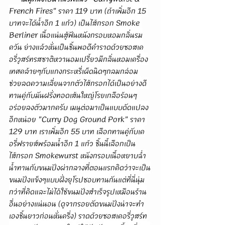
French Fires" ราคา 119 บาท (ถ้าเพิ่มอีก 15 
บาทจะได้น้ำอีก 1 แก้ว) เป็นไส้กรอก Smoke 
Berliner เนื้อแน่นสู้ฟันหนังกรอบหอมกลิ่นรม
ควัน ย่างแล้วหั่นเป็นชิ้นพอดีคำราดด้วยซอสเค
อรี่วูสร์ทรสชาติหวานอมเปรี้ยวมีกลิ่นหอมเครื่อง
เทศคล้ายๆกับแกงกระหรี่เผ็ดนิดๆกลมกล่อม 
ช่วยลดความเลี่ยนจากตัวไส้กรอกได้เป็นอย่างดี 
ทานคู่กับมันฝรั่งทอดเส้นใหญ่โรยเกลือร้อนๆ
อร่อยลงตัวมากครับ เมนูต่อมาเป็นแบบดัดแปลง
อีกหน่อย "Curry Dog Ground Pork" ราคา 
129 บาท เราเพิ่มอีก 55 บาท เลือกทานคู่กับเค
อรี่ฟรายส์พร้อมน้ำอีก 1 แก้ว ชิ้นนี้เลือกเป็น
ไส้กรอก Smokewurst หนังกรอบเนื้อหยาบฉ่ำ
น้ำทานกับขนมปังผ่ากลางที่ตอนแรกคิดว่าจะเป็น
ขนมปังแข็งๆแบบฝั่งยุโรปชอบทานกันแต่ที่นี่นุ่ม
กว่าที่คิดและไม่ได้ใช้ขนมปังสำเร็จรูปเหมือนร้าน
อื่นอย่างแน่นอน (ดูจากรอยตัดขนมปังน่าจะทำ
เองชิ้นยาวก่อนหั่นครึ่ง) ราดด้วยซอสเคอรี่วูสร์ท