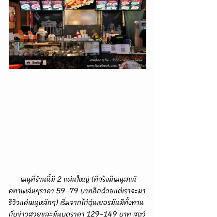
      เมนูที่ร้านนี้มี 2 แผ่นใหญ่ (ที่จริงมีเมนูสแน๊
คทานเล่นๆราคา 59-79 บาทอีกด้วยแต่เราจะมา
รีวิวแค่เมนูหลักๆ) เริ่มจากไก่ตุ๋นเยอรมันมีทั้งทาน
กับข้าวสวยและมันบดราคา 129-149 บาท สตูว์