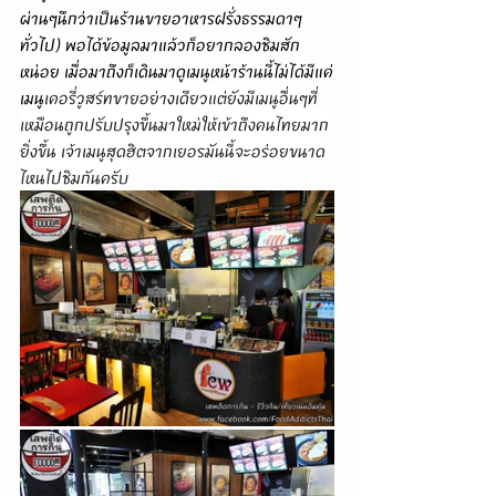
ผ่านๆนึกว่าเป็นร้านขายอาหารฝรั่งธรรมดาๆ
ทั่วไป) พอได้ข้อมูลมาแล้วก็อยากลองชิมสัก
หน่อย เมื่อมาถึงก็เดินมาดูเมนูหน้าร้านนี้ไม่ได้มีแค่
เมนู
เคอรี่วูสร์ทขายอย่างเดียวแต่ยังมีเมนูอื่นๆที่
เหมือนถูกปรับปรุงขึ้นมาใหม่ให้เข้าถึงคนไทยมาก
ยิ่งขึ้น เจ้าเมนูสุดฮิตจากเยอรมันนี้จะอร่อยขนาด
ไหนไปชิมกันครับ