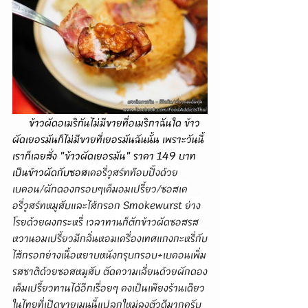
      ข้าวผัดอเมริกันไม่มีขายที่อเมริกาฉันใด ข้าว
ผัดเยอรมันก็ไม่มีขายที่เยอรมันฉันนั้น เพราะวันนี้
เราก็เลยสั่ง "ข้าวผัดเยอรมัน" ราคา 149 บาท 
เป็นข้าวผัดกับซอส
เคอรี่วูสร์ทท๊อบปิ้งด้วย
เบคอน/ผักดองกรอบๆเค็มอมเปรี้ยว/ซอสเค
อรี่วูสร์ทหมูสับและไส้กรอก Smokewurst ย่าง
โรยด้วยผงกระหรี่ เวลาทานก็ตักข้าวผัดซอสรส
หวานอมเปรี้ยวมีกลิ่นหอมเครื่องเทศแกงกะหรี่กับ
ไส้กรอกย่างเนื้อหยาบหนังกรุบกรอบ+เบคอนเพิ่ม
รสชาติด้วยซอสหมูสับ ตัดความเลี่ยนด้วยผักดอง
เค็มเปรี้ยวทานได้อีกเรื่อยๆ คงเป็นเพียงร้านเดียว
ในไทยที่เปิดขายเมนูนี้แปลกใหม่ลงตัวดีมากครับ