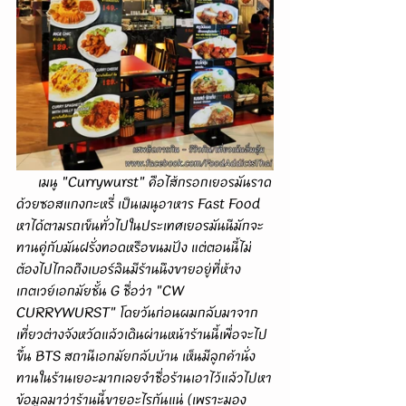
      เมนู "Currywurst" คือไส้กรอกเยอรมันราด
ด้วยซอสแกงกะหรี่ เป็นเมนูอาหาร Fast Food 
หาได้ตามรถเข็นทั่วไปในประเทศเยอรมันนีมักจะ
ทานคู่กับมันฝรั่งทอดหรือขนมปัง แต่ตอนนี้ไม่
ต้องไปไกลถึงเบอร์ลินมีร้านนึงขายอยู่ที่ห้าง
เกตเวย์เอกมัยชั้น G ชื่อว่า "CW 
CURRYWURST" โดยวันก่อนผมกลับมาจาก
เที่ยวต่างจังหวัดแล้วเดินผ่านหน้าร้านนี้เพื่อจะไป
ขึ้น BTS สถานีเอกมัยกลับบ้าน เห็นมีลูกค้านั่ง
ทานในร้านเยอะมากเลยจำชื่อร้านเอาไว้แล้วไปหา
ข้อมูลมาว่าร้านนี้ขายอะไรกันแน่ (เพราะมอง