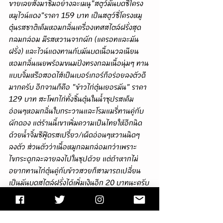
ขายเลยสั่งมาชิมอย่างละเมนู"สตูว์มันบดซี่โครง
หมูไวน์แดง"ราคา 159 บาท เป็นสตูว์ซี่โครงหมู
ตุ๋นรสชาติเค็มหอมกลิ่นเครื่องเทศสไตล์ฝรั่งสุด
กลมกล่อม มีรสหวานจากผัก (แครอทและมัน
ฝรั่ง) และไวน์แดงทานกับมันบดเนื้อนวลเนียน
หอมกลิ่นเนยพร้อมขนมปังทรงกลมเนื้อนุ่มๆ ทาน
แบบจิ้มหรือสอดไส้เป็นเบอร์เกอร์ก็อร่อยลงตัวดี
มากครับ อีกจานก็คือ "ข้าวไก่ตุ๋นเยอรมัน" ราคา 
129 บาท สะโพกไก่ทั้งชิ้นตุ๋นในน้ำซุปรสเค็ม
อ่อนๆหอมกลิ่นใบกระวานและโรมแมรี่ทานคู่กับ
ผักดอง แต่ร้านนี้เขาเพิ่มความเป็นไทยให้อีกนิด
ด้วยน้ำจิ้มซีฟู๊ดรสเปรี้ยว/เผ็ดอ่อนๆหวานนิดๆ
ลงตัว ส่วนตัวว่าเนื้อหมูกลมกล่อมกว่าเพราะ
ไขกระดูกละลายลงไปในซุปด้วย แต่ถ้าหากไม่
อยากทานไก่ตุ๋นคู่กับข้าวสวยก็สามารถเปลี่ยน
เป็นมันบดสไตล์ฝรั่งได้เพิ่มเงินอีก 20 บาทนะครับ