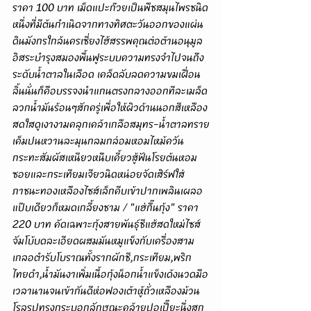
ราคา 100 บาท เม็ดแปะก๊วยเป็นพืชสมุนไพรชนิด
หนึ่งที่มีต้นกำเนิดจากทางทิศตะวันออกของแผ่น
ดินมังกรใกล้นครเซี่ยงไฮ้สรรพคุณต่อต้านอนุมูล
อิสระบำรุงสมองพื้นฟูระบบความทรงจำไปจนถึง
ระดับน้ำตาลในเลือด เคล็ดลับลดความขมเฝื่อน
ลิ้นนั่นก็คือบรรจงนำแกนตรงกลางออกทีละเมล็ด
ลวกน้ำมันร้อนๆสักครู่เพื่อให้ผิวด้านนอกสีเหลือง
สดใสดูเงางามคลุกเคล้าเกลือสมุทร-น้ำตาลทราย
เค็มปนหวานละมุนกลมกล่อมหอมไหม้ควัน
กระทะสัมผัสเหนียวหนึบเคี้ยวสู้ฟันโรยต้นหอม
ซอยและกระเทียมเจียวนิดหน่อยจัดเสิร์ฟใส่
ภาชนะทองเหลืองไซส์เล็กคีบเข้าปากเพลินเผลอ
แป๊บเดียวก็หมดเกลี้ยงชาม / "แฮ่กึ๊นกุ้ง" ราคา 
220 บาท คัดเฉพาะกุ้งสายพันธุ์ชีแฮ้สดใหม่ไซส์
จัมโบ้บดละเอียดผสมมันหมูแข็งกับเครื่องสาม
เกลอตำรับโบราณทั้งรากผักชี,กระเทียม,พริก
ไทยดำ,น้ำมันงาเพิ่มเนื้อกุ้งน็อกน้ำแข็งเด้งนวดมือ
เวลานานจนเข้ากันดีห่อฟองเต้าหู้ถั่วเหลืองม้วน
โรลรูปทรงกระบอกลักษณะคล้ายปอเปี๊ยะนึ่งสุก