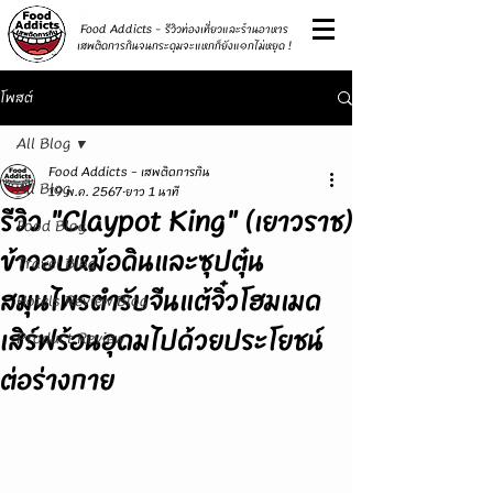
รีวิว
Food Addicts - รีวิวท่องเที่ยวและร้านอาหาร
เสพติดการกินจนกระดุมจะแหกก็ยังแ๑กไม่หยุด !
โพสต์
All Blog
Food Addicts - เสพติดการกิน
All Blog
19 พ.ค. 2567
ยาว 1 นาที
รีวิว "Claypot King" (เยาวราช)
Food Blog
ข้าวอบหม้อดินและซุปตุ๋น
Travel Blog
สมุนไพรตำรับจีนแต้จิ๋วโฮมเมด
Hotels Review Blog
เสิร์ฟร้อนอุดมไปด้วยประโยชน์
Product Review
ต่อร่างกาย