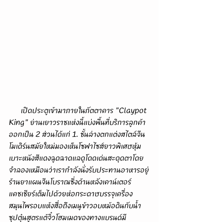
      เปิดประตูเข้ามาภายในภัตตาคาร "Claypot 
King" ย่านเยาวราชแห่งนี้แบ่งพื้นที่บริการลูกค้า
ออกเป็น 2 ส่วนได้แก่ 1. ชั้นล่างตกแต่งสไตล์จีน
โมเดิร์นสมัยใหม่มองเห็นโซฟาไซส์ยาวพิเศษหุ้ม
เบาะหนังสีแดงฉูดฉาดแลดูโดดเด่นสะดุดตาโดย
จำลองเหมือนว่าเรากำลังนั่งรับประทานอาหารอยู่
ร้านยาแผนจีนโบราณซึ่งด้านหลังเคาน์เตอร์
แคชเชียร์เต็มไปด้วยห่อกระดาษบรรจุเครื่อง
สมุนไพรอบแห้งสื่อถึงเมนูข้าวอบหม้อดินกับน้ำ
ซุปตุ๋นสูตรแต้จิ๋วโฮมเมดของทางแบรนด์มี