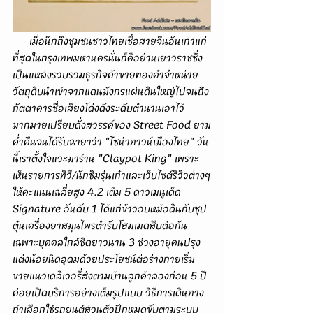
      เมื่อนึกถึงชุมชนชาวไทยเชื้อสายจีนอันเก่าแก่
ที่สุดในกรุงเทพมหานครนั่นก็คือย่านเยาวราชซึ่ง
เป็นแหล่งรวบรวมธุรกิจค้าขายทองคำจำหน่าย
วัตถุดิบนำเข้าจากแดนมังกรแผ่นดินใหญ่ไปจนถึง
ภัตตาคารชื่อเสียงโด่งดังระดับตำนานเอาไว้
มากมายเปรียบดั่งสวรรค์ของ Street Food ยาม
ค่ำคืนจนได้รับฉายาว่า "ไชน่าทาวน์เมืองไทย" วัน
นี้เราตั้งใจแวะมาร้าน "Claypot King" เพราะ
เห็นรายการทีวี/นักชิมรุ่นเก๋าและเว็บไซต์รีวิวต่างๆ
ให้คะแนนเฉลี่ยสูง 4.2 เต็ม 5 ดาวเมนูเด็ด 
Signature อันดับ 1 ได้แก่ข้าวอบหม้อดินกับซุป
ตุ๋นเครื่องยาสมุนไพรตำรับโฮมเมดสืบต่อกัน
เฉพาะบุคคลใกล้ชิดยาวนาน 3 ช่วงอายุคนปรุง
แต่งน้อยนิดอุดมด้วยประโยชน์ต่อร่างกายเริ่ม
ขายแนวเดลิเวอรี่ส่งตามบ้านลูกค้าลองก่อน 5 ปี
ค่อยเปิดบริการอย่างเต็มรูปแบบ วิธีการเดินทาง
ถ้าเลือกใช้รถยนต์ส่วนตัวปักหมุดขับตามระบบ