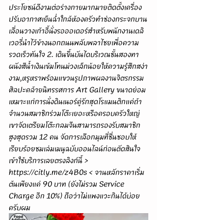
ประโยชน์ดีงามต่อร่างกายมากมายติดตั้งเครื่อง
ปรับอากาศเย็นฉ่ำใกล้ห้องครัวทำช่องกระจกบาน
เลื่อนวางเก้าอี้นั่งรอออเดอร์สำหรับพนักงานเดลิ
เวอรี่นำไว้ข้างนอกถนนพลับพลาไชยเพื่อความ
รวดเร็วทันใจ 2. เดินขึ้นบันไดบริเวณชั้นสองทา
ผนังสีน้ำเงินเข้มโทนม่วงเล็กน้อยให้ความรู้สึกสง่า
งาม,หรูหราพร้อมแขวนรูปภาพผลงานจิตรกรรม
ศิลปะคล้ายนิทรรศการ Art Gallery ขนาดย่อม
เหมาะแก่การนั่งดินเนอร์คู่รักสุดโรแมนติกแค่ถ้า
จำนวนสมาชิกร่วมโต๊ะเยอะหรือครอบครัวใหญ่
เขาจัดเตรียมโต๊ะกลมจีนสามารถรองรับสมาชิก
สูงสุดรวม 12 คน จัดการเลือกมุมที่ชื่นชอบให้
เรียบร้อยชมเล่มเมนูฉบับออนไลน์ก่อนตัดสินใจ
เข้าใช้บริการเลยตรงลิงก์นี้ > 
https://citly.me/z4B0s
 < จานหลักราคาเริ่ม
ต้นเพียงแค่ 90 บาท (ยังไม่รวม Service 
Charge อีก 10%) ถือว่าไม่แพงแวะกินได้บ่อย
ครับผม