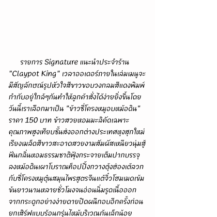
      รายการ Signature แนะนำประจำร้าน 
"Claypot King" เวลาออเดอร์ภายในเล่มเมนูจะ
มีสัญลักษณ์รูปหัวใจสีขาวขอบวงกลมสีแดงพิมพ์
กำกับอยู่ใกล้ๆกันทำให้ลูกค้าสั่งได้ง่ายยิ่งขึ้นโดย
วันนี้เราเลือกมาเป็น "ข้าวซี่โครงหมูอบหม้อดิน" 
ราคา 150 บาท ข้าวสวยหอมมะลิคัดเฉพาะ
คุณภาพสูงเทียบชั้นส่งออกต่างประเทศหุงสุกใหม่
เรียงเมล็ดสีขาวสะอาดสวยงามสัมผัสเหนียวนุ่มสู้
ฟันกลิ่นหอมธรรมชาติฟุ้งกระจายเต็มปากบรรจุ
ลงหม้อดินเผาโบราณท็อปปิ้งกวางตุ้งฮ่องเต้ลวก
กับซี่โครงหมูตุ๋นสมุนไพรสูตรจีนแต้จิ๋วโฮมเมดเข้ม
ข้นยาวนานหลายชั่วโมงจนอ่อนนิ่มรูดเนื้อออก
จากกระดูกอย่างง่ายดายปิดผนึกอบอีกครั้งก่อน
ยกเสิร์ฟแบบร้อนกรุ่นไหม้บริเวณก้นเล็กน้อย