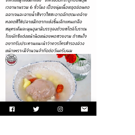
เวลานานรวม 6 ชั่วโมง เปื่อยนุ่มเนื้อหลุดล่อนคอ
ลลาเจนละลายน้ำสีขาวใสสะอาดลักษณะคล้าย
ทงคตสึใส่ปลาหมึกตากแห้งชิ้นเล็กแทนเกลือ
สมุทรเค็มละมุนอูมามิบรรจุลงถ้วยสไตล์โบราณ
โรยผักชีแต่งหน้านิดหน่อยพอสวยงาม ถ้าสนใจ
อยากรับประทานแนะนำว่าควรโทรสำรองล่วง
หน้าเพราะมีจำนวนจำกัดต่อวันครับผม