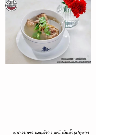
      นอกจากพวกเมนูข้าวอบหม้อดินน้ำซุปตุ๋นยา