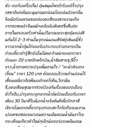
หัว-คอกับเครื่องใน) ตุ๋นสมุนไพรตำรับแต้จิ๋วปรุง
รสชาติแค่เค็มละมุนกลมกล่อมโดดเด่นด้วยกลิ่น
ขิงเผ็ดร้อนชวนซดคล่องคอสีแดงสวยงามเกิด
จากซอสเหล้าจีนหมักเคล็ดลับพิเศษซึ่งสืบต่อ
ภายในครอบครัวเท่านั้นปริมาณเยอะสุดคุ้มแบ่งฟิ
นกันได้ 2-3 ท่านอิ่มจุกแน่นอนเสิร์ฟคู่เส้นหมี่ซั่ว
ขาวลวกน้ำตุ๋นไก่แดงจับประกอบร่างกลายเป็น
ก๋วยเตี๋ยวถ้ารู้สึกยังอิ่มไม่พอจำหน่ายแยกราคา
ก้อนละ 20 บาทตักพริกป่น,น้ำส้มสายชู,ซีอิ๊ว
ขาว,น้ำตาลทรายปรุงเพิ่มตามใจ / "คะน้าฮ่องกง
เจี๋ยน" ราคา 120 บาท คัดยอดบริเวณก้านอ่อนไร้
เสี้ยนเหนียวติดฟันเบต้าแคโรทีน,วิตามิน
ซี,แคลเซียมสูงมากช่วยป้องกันเรื่องหลอดเลือด
หัวใจตีบ,บำรุงกระดูกลวกน้ำต้มร้อนเดือดจับเวลา
เพียง 30 วินาทีรีบน็อกน้ำแข็งทันทีเพื่อรักษาสี
เขียวดั่งมรกตเคี้ยวกรุบกรอบสะใจจัดเรียงบนจาน
เปลเทซอสหอยนางรมหวานเค็มหอมน้ำมันงาโรย
กระเทียมเจียวทำใหม่ๆเล็กน้อยอร่อยเพลินแถม