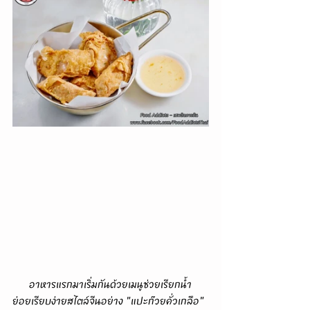
      อาหารแรกมาเริ่มกันด้วยเมนูช่วยเรียกน้ำ
ย่อยเรียบง่ายสไตล์จีนอย่าง "แปะก๊วยคั่วเกลือ" 