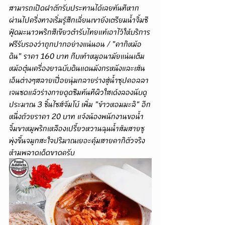
สามารถเปิดฝาตักรับประทานได้เลยทันทีหาก
ผ่านไปครึ่งทางเริ่มรู้สึกเลี่ยนเขายังเตรียมน้ำจิ้มซี
ฟู้ดมะนาวพริกสีเขียวตำรับไทยแท้เอาไว้ให้บริการ
ฟรีรับรองว่าถูกปากอย่างแน่นอน / "คากิหม้อ
ดิน" ราคา 160 บาท กีบเท้าหมูอนามัยแน่นเต็ม
หม้อตุ๋นเครื่องยาฉบับดินแดนมังกรหนังและเส้น
เอ็นต่างๆสลายเปื่อยนุ่มกลายร่างสู่น้ำซุปคอลลา
เจนซดแล้วร่างกายดูดซึมทันทีผิวใสเด้งลองนับดู
ประมาณ 3 ชิ้นไซส์จัมโบ้ เพิ่ม "ข้าวหอมมะลิ" อีก
หนึ่งถ้วยราคา 20 บาท แจ้งน้องพนักงานขอน้ำ
จิ้มขาหมูพริกเหลืองเปรี้ยวหวานฉุนน้ำส้มสายชู
พุ่งขึ้นจมูกสะใจปริมาณเยอะคุ้มสายคากิตัวจริง
ห้ามพลาดเด็ดขาดครับ