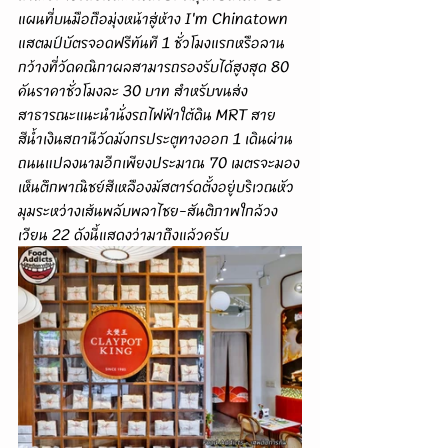
แผนที่บนมือถือมุ่งหน้าสู่ห้าง I'm Chinatown 
แสตมป์บัตรจอดฟรีทันที 1 ชั่วโมงแรกหรือลาน
กว้างที่วัดคณิกาผลสามารถรองรับได้สูงสุด 80 
คันราคาชั่วโมงละ 30 บาท สำหรับขนส่ง
สาธารณะแนะนำนั่งรถไฟฟ้าใต้ดิน MRT สาย
สีน้ำเงินสถานีวัดมังกรประตูทางออก 1 เดินผ่าน
ถนนแปลงนามอีกเพียงประมาณ 70 เมตรจะมอง
เห็นตึกพาณิชย์สีเหลืองมัสตาร์ดตั้งอยู่บริเวณหัว
มุมระหว่างเส้นพลับพลาไชย-สันติภาพใกล้วง
เวียน 22 ดังนี้แสดงว่ามาถึงแล้วครับ