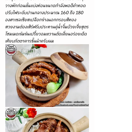
วางพักก่อนหั่นแบ่งท่อนขนาดกำลังพอดีคำทอด
ปรับไฟระดับปานกลางประมาณ 160 ถึง 180 
องศาเซลเซียสเปลือกข้างนอกกรอบสีทอง
สวยงามต้องเสิร์ฟรับประทานคู่น้ำจิ้มบ๊วยเจี่ยสูตร
โฮมเมดเข้มข้นเปรี้ยวอมหวานตัดเลี่ยนอร่อยเด็ด
เทียบภัตตาคารชั้นนำครับผม