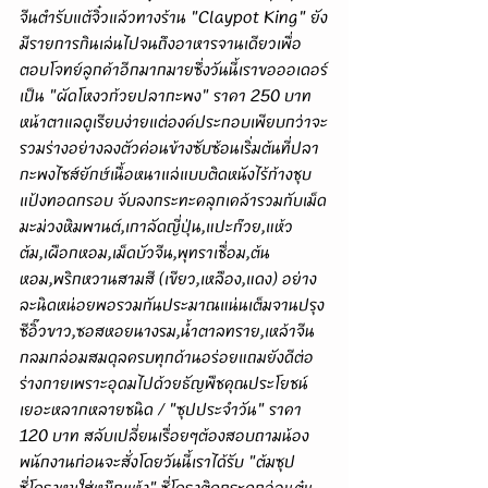
จีนตำรับแต้จิ๋วแล้วทางร้าน "Claypot King" ยัง
มีรายการกินเล่นไปจนถึงอาหารจานเดียวเพื่อ
ตอบโจทย์ลูกค้าอีกมากมายซึ่งวันนี้เราขอออเดอร์
เป็น "ผัดโหงวก้วยปลากะพง" ราคา 250 บาท 
หน้าตาแลดูเรียบง่ายแต่องค์ประกอบเพียบกว่าจะ
รวมร่างอย่างลงตัวค่อนข้างซับซ้อนเริ่มต้นที่ปลา
กะพงไซส์ยักษ์เนื้อหนาแล่แบบติดหนังไร้ก้างชุบ
แป้งทอดกรอบ จับลงกระทะคลุกเคล้ารวมกับเม็ด
มะม่วงหิมพานต์,เกาลัดญี่ปุ่น,แปะก๊วย,แห้ว
ต้ม,เผือกหอม,เม็ดบัวจีน,พุทราเชื่อม,ต้น
หอม,พริกหวานสามสี (เขียว,เหลือง,แดง) อย่าง
ละนิดหน่อยพอรวมกันประมาณแน่นเต็มจานปรุง
ซีอิ๊วขาว,ซอสหอยนางรม,น้ำตาลทราย,เหล้าจีน
กลมกล่อมสมดุลครบทุกด้านอร่อยแถมยังดีต่อ
ร่างกายเพราะอุดมไปด้วยธัญพืชคุณประโยชน์
เยอะหลากหลายชนิด / "ซุปประจำวัน" ราคา 
120 บาท สลับเปลี่ยนเรื่อยๆต้องสอบถามน้อง
พนักงานก่อนจะสั่งโดยวันนี้เราได้รับ "ต้มซุป
ซี่โครงหมูใส่หมึกแห้ง" ซี่โครงติดกระดูกอ่อนตุ๋น