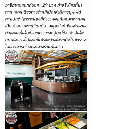
ล่าชีสขายแยกถ้วยละ 29 บาท สำหรับใครที่มา
ทานแค่คนเดียวทางร้านก็เปิดให้บริการบุฟเฟ่ต์
ตามปกติ (เพราะน้องที่ทำงานผมก็เคยมาทานคน
เดียว) อยากทานวัตถุดิบ-เมนูอะไรก็เขียนจำนวน
ตัวเลขลงในใบสั่งอาหารวางอยู่บนโต๊ะแล้วยื่นให้
กับพนักงานได้เลยทันทีระหว่างนี้เราเดินไปสำรวจ
ไลน์อาหารบริเวณกลางร้านกันครับ