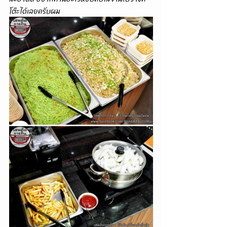
โต๊ะได้เลยครับผม