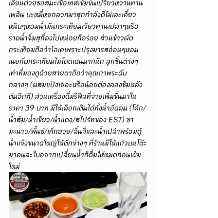
เลี่ยนด้วยซอสมะเขือเทศเข้มข้นเปรี้ยวหวานทาน
เพลิน บะหมี่หยกลวกมาสุกกำลังดีไม่เละเคี้ยว
หนึบๆหอมน้ำมันกระเทียมเจียวทานเปล่าๆหรือ
ราดน้ำจิ้มสุกี้ลงไปหน่อยก็อร่อย ส่วนข้าวผัด
กระเทียมถือว่าโอเคเพราะปรุงมารสอ่อนๆหอม
เนยกับกระเทียมไม่โดดเด่นมากนัก ลูกชิ้นต่างๆ
เท่าที่มองดูด้วยสายตาถือว่าคุณภาพระดับ
กลางๆ (ผสมแป้งเยอะหรือน้อยต้องลองชิมหลัง
ต้มอีกที) ส่วนเครื่องดื่มรีฟีลที่จ่ายเพิ่มขึ้นมาใน
ราคา 39 บาท มีให้เลือกเติมได้ทั้งน้ำอัดลม (โค้ก/
น้ำส้ม/น้ำเขียว/น้ำแดง/สไปร์ทของ EST) ชา
มะนาว/พั้นซ์/เก็กฮวย/ลิ้นจี่และน้ำเปล่าพร้อมตู้
น้ำแข็งขนาดใหญ่ให้ตักข้างๆ ที่ร้านมีให้แก้วบนโต๊ะ
มาคนละใบอยากเปลี่ยนน้ำก็ดื่มให้หมดก่อนเติม
ใหม่