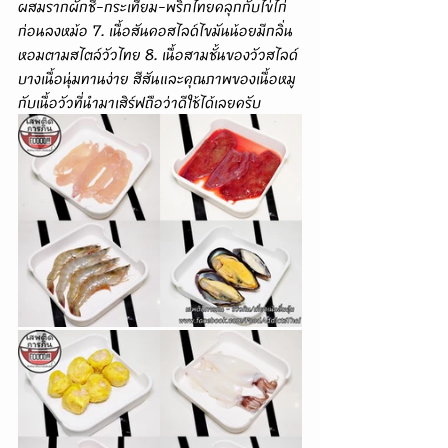
ผสมรากผักชี-กระเทียม-พริกไทยคลุกกับไข่ไก่
ก่อนลงหม้อ 7. เนื้อสันคอสไลด์ไขมันน้อยมีกลิ่น
หอมตามสไตล์วัวไทย 8. เนื้อสามชั้นของวัวสไลด์
บางเนื้อนุ่มทานง่าย สีสันและคุณภาพของเนื้อหมู
กับเนื้อวัวที่นำมาเสิร์ฟถือว่าดีใช้ได้เลยครับ