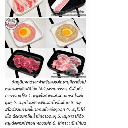
      วัตถุดิบสดต่างๆสำหรับลงหม้อชาบูที่เราสั่งไป
ทยอยมาเสิร์ฟที่โต๊ะ ไล่เรียงรายการจากในใบสั่ง
อาหารบนโต๊ะ 1. หมูสไลด์ส่วนสันคอแทรกไขมัน
นุ่มๆ 2. หมูสไลด์ส่วนสันนอกไขมันน้อย 3. หมู
สไลด์ส่วนสามชั้นลอกหนังแข็งๆออก 4. หมูไม้ไผ่
เนื้อเด้งหอมกลิ่นน้ำมันงาอ่อนๆ 5. หมูลาวาก็คือ
หมูเด้งผสมไข่ก่อนเทลงหม้อ 6. ไก่ลาวาเป็นไก่บด