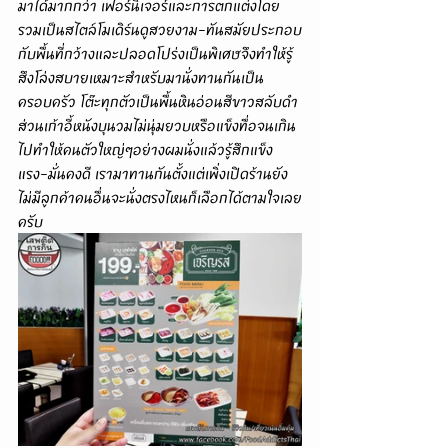
มาได้มากกว่า เฟอร์นิเจอร์และการตกแต่งโดย
รวมเป็นสไตล์โมเดิร์นดูสวยงาม-ทันสมัยประกอบ
กับพื้นที่กว้างและปลอดโปร่งเป็นพิเศษจึงทำให้รู้
สึงโล่งสบายเหมาะสำหรับมานั่งทานกันเป็น
ครอบครัว โต๊ะทุกตัวเป็นพื้นหินอ่อนสีขาวสลับดำ
ส่วนเก้าอี้หนังบุนวมไม่นุ่มยวบหรือแข็งทื่อจนเกิน
ไปทำให้คนตัวใหญ่ๆอย่างผมนั่งแล้วรู้สึกแข็ง
แรง-มั่นคงดี เรามาทานกันตั้งแต่เพิ่งเปิดร้านยัง
ไม่มีลูกค้าคนอื่นจะนั่งตรงไหนก็เลือกได้ตามใจเลย
ครับ