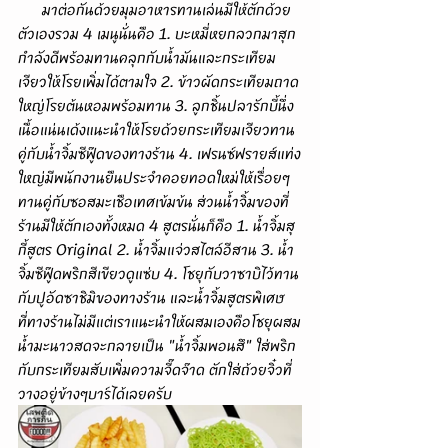
      มาต่อกันด้วยมุมอาหารทานเล่นมีให้ตักด้วย
ตัวเองรวม 4 เมนูนั่นคือ 1. บะหมี่หยกลวกมาสุก
กำลังดีพร้อมทานคลุกกับน้ำมันและกระเทียม
เจียวให้โรยเพิ่มได้ตามใจ 2. ข้าวผัดกระเทียมถาด
ใหญ่โรยต้นหอมพร้อมทาน 3. ลูกชิ้นปลารักบี้นึ่ง
เนื้อแน่นเด้งแนะนำให้โรยด้วยกระเทียมเจียวทาน
คู่กับน้ำจิ้มซีฟู๊ดของทางร้าน 4. เฟรนซ์ฟรายส์แท่ง
ใหญ่มีพนักงานยืนประจำคอยทอดใหม่ให้เรื่อยๆ
ทานคู่กับซอสมะเชือเทศเข้มข้น ส่วนน้ำจิ้มของที่
ร้านมีให้ตักเองทั้งหมด 4 สูตรนั่นก็คือ 1. น้ำจิ้มสุ
กี้สูตร Original 2. น้ำจิ้มแจ่วสไตล์อีสาน 3. น้ำ
จิ้มซีฟู๊ดพริกสีเขียวดูแซ่บ 4. โชยุกับวาซาบิไว้ทาน
กับปูอัดซาชิมิของทางร้าน และน้ำจิ้มสูตรพิเศษ
ที่ทางร้านไม่มีแต่เราแนะนำให้ผสมเองคือโชยุผสม
น้ำมะนาวสดจะกลายเป็น "น้ำจิ้มพอนสึ" ใส่พริก
กับกระเทียมสับเพิ่มความจี๊ดจ๊าด ตักใส่ถ้วยจิ๋วที่
วางอยู่ข้างๆบาร์ได้เลยครับ