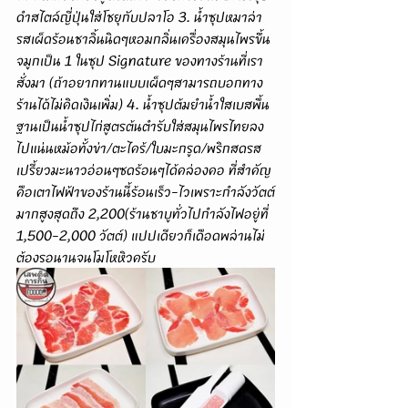
ดำสไตล์ญี่ปุ่นใส่โชยุกับปลาโอ 3. น้ำซุปหมาล่า
รสเผ็ดร้อนชาลิ้นนิดๆหอมกลิ่นเครื่องสมุนไพรขึ้น
จมูกเป็น 1 ในซุป Signature ของทางร้านที่เรา
สั่งมา (ถ้าอยากทานแบบเผ็ดๆสามารถบอกทาง
ร้านได้ไม่คิดเงินเพิ่ม) 4. น้ำซุปต้มยำน้ำใสเบสพื้น
ฐานเป็นน้ำซุปไก่สูตรต้นตำรับใส่สมุนไพรไทยลง
ไปแน่นหม้อทั้งข่า/ตะไคร้/ใบมะกรูด/พริกสดรส
เปรี้ยวมะนาวอ่อนๆซดร้อนๆได้คล่องคอ ที่สำคัญ
คือเตาไฟฟ้าของร้านนี้ร้อนเร็ว-ไวเพราะกำลังวัตต์
มากสูงสุดถึง 2,200(ร้านชาบูทั่วไปกำลังไฟอยู่ที่ 
1,500-2,000 วัตต์) แปปเดียวก็เดือดพล่านไม่
ต้องรอนานจนโมโหหิวครับ