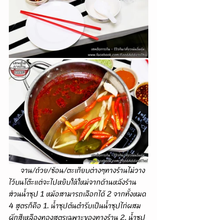
      จาน/ถ้วย/ช้อน/ตะเกียบต่างๆทางร้านไม่วาง
ไว้บนโต๊ะแต่จะไปหยิบให้ใหม่จากด้านหลังร้าน 
ส่วนน้ำซุป 1 หม้อสามารถเลือกได้ 2 จากทั้งหมด 
4 สูตรก็คือ 1. น้ำซุปต้นตำรับเป็นน้ำซุปไก่ผสม
ผักสีเหลืองทองสูตรเฉพาะของทางร้าน 2. น้ำซุป