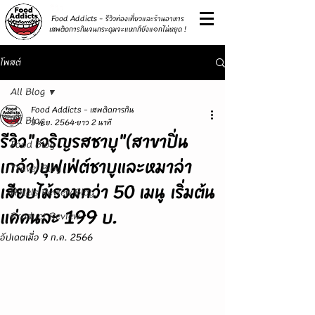
รีวิว
Food Addicts - รีวิวท่องเที่ยวและร้านอาหาร
เสพติดการกินจนกระดุมจะแหกก็ยังแ๑กไม่หยุด !
โพสต์
All Blog
Food Addicts - เสพติดการกิน
All Blog
3 พ.ย. 2564
ยาว 2 นาที
รีวิว"เจริญรสชาบู"(สาขาปิ่น
Food Blog
เกล้า)บุฟเฟ่ต์ชาบูและหมาล่า
Travel Blog
เสียบไม้รวมกว่า 50 เมนู เริ่มต้น
Hotels Review Blog
แค่คนละ 199 บ.
Product Review
อัปเดตเมื่อ
9 ก.ค. 2566