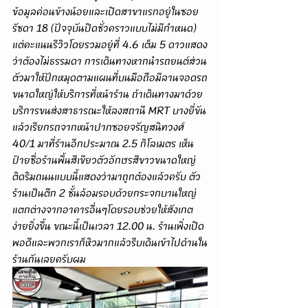
ข้อมูลค่อนข้างน้อยและเปิดสาขาแรกอยู่ในซอย
รัชดา 18 (ปัจจุบันปิดชั่วคราวแบบไม่มีกำหนด) 
แต่คะแนนรีวิวโดยรวมอยู่ที่ 4.6 เต็ม 5 ดาวแสดง
ว่าต้องไม่ธรรมดา การเดินทางหากนำรถยนต์ส่วน
ตัวมาให้ปักหมุดตามแผนที่บนมือถือมีลานจอดรถ
ขนาดใหญ่ให้บริการที่หน้าร้าน ถ้าเดินทางมาด้วย
บริการขนส่งสาธารณะให้ลงสถานี MRT บางยี่ขัน
แล้วเรียกรถจากหน้าปากซอยจรัญสนิทวงศ์ 
40/1 มาที่ร้านอีกประมาณ 2.5 กิโลเมตร เห็น
ป้ายชื่อร้านพื้นสีเขียวตัวอักษรสีขาวขนาดใหญ่
ติดริมถนนแบบนี้แสดงว่ามาถูกต้องแล้วครับ ตัว
ร้านเป็นตึก 2 ชั้นล้อมรอบด้วยกระจกบานใหญ่
แตกต่างจากอาคารอื่นๆโดยรอบช่วยให้สังเกต
ง่ายยิ่งขึ้น ขณะนี้เป็นเวลา 12.00 น. ร้านเพิ่งเปิด
พอดีและพวกเราก็หิวมากแล้วรีบเดินเข้าไปด้านใน
ร้านกันเลยครับผม