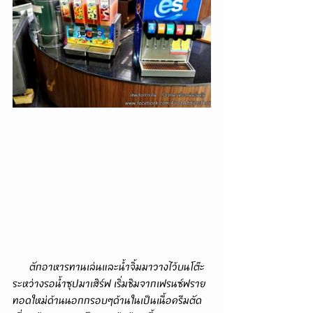
      ตักอาหารทานเล่นและน้ำจิ้มมาวางไว้บนโต๊ะ
ระหว่างรอน้ำซุปมาเสิร์ฟ เริ่มชิมจากเฟรนซ์ฟราย
ทอดใหม่ด้านนอกกรอบๆด้านในเป็นเนื้อครีมตัด