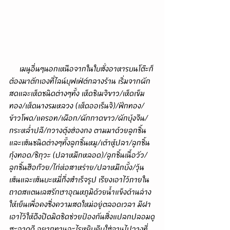
     เมนูอื่นๆนอกเหนือจากในใบสั่งอาหารบนโต๊ะก็
ต้องมาตักเองที่ไลน์บุฟเฟ่ต์กลางร้าน เริ่มจากผัก
สดและเห็ดชนิดต่างๆทั้ง เห็ดชิเมจิขาว/เห็ดเข็ม
ทอง/เห็ดนางรมหลวง (เห็ดออเร็นจิ)/ฟักทอง/
ข้าวโพด/แครอท/เผือก/ผักกาดขาว/ผักบุ้งจีน/
กระหล่ำปลี/กวางตุ้งฮ่องกง ตามมาด้วยลูกชิ้น
และเส้นชนิดต่างๆทั้งลูกชิ้นหมู/เต้าหู้ปลา/ลูกชิ้น
กุ้งทอด/ชิกุวะ (ปลาหมึกหลอด)/ลูกชิ้นเนื้อวัว/
ลูกชิ้นฮือก๊วย/ไก่ห่อสาหร่าย/ปลาหมึกบั้ง/วุ้น
เส้นและเส้นบะหมี่กึ่งสำเร็จรูป เรียงเอาไว้ภายใน
ถาดสแตนเลสรักษาอุณหภูมิด้วยน้ำแข็งด้านล่าง
ให้เย็นเพื่อคงซึ่งความสดใหม่อยู่ตลอดเวลา มีฝา
เอาไว้ให้ดึงปิดมิดชิดช่วยป้องกันสิ่งแปลกปลอมดู
สะอาดดี อยากทานอะไรหยิบคีบใส่จานไปวางที่