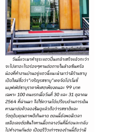
      วันนี้แวะมาทำธุระแถวปิ่นเกล้าเสร็จแล้วกะว่า
จะไปหาอะไรอร่อยๆทานต่อภายในห้างเซ็นทรัล 
น้องที่ทำงานบ้านอยู่แถวนี้แนะนำมาว่ามีร้านชาบู
เปิดใหม่ชื่อว่า"เจริญรสชาบู"เคยจัดโปรโมชั่
นบุฟเฟ่ต์ชาบูราคาพิเศษเพียงคนละ 99 บาท 
เฉพาะ 100 คนแรกเมื่อวันที่ 30 และ 31 ตุลาคม 
2564 ที่ผ่านมา จึงใช้ความได้เปรียบด้านการเดิน
ทางมาต่อคิวลองชิมดูแล้วถือว่ารสชาติและ
วัตถุดิบคุณภาพดีเกินคาด ตอนนี้ยังพอมีเวลา
เหลือเลยตัดสินใจทานมื้อกลางวันที่นี่ก่อนจะกลับ
ไปทำงานกันต่อ เปิดดูรีวิวเก่าๆของร้านนี้ถือว่ามี