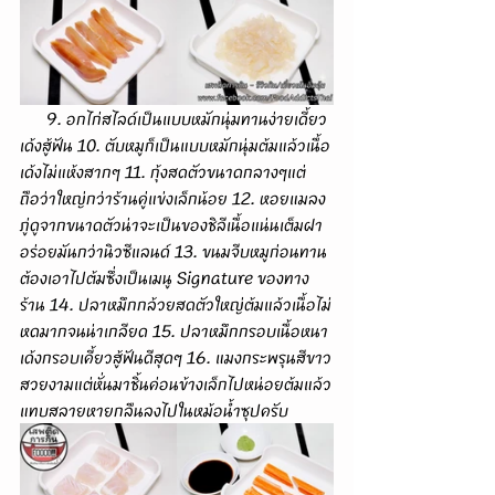
      9. อกไก่สไลด์เป็นแบบหมักนุ่มทานง่ายเดี้ยว
เด้งสู้ฟัน 10. ตับหมูก็เป็นแบบหมักนุ่มต้มแล้วเนื้อ
เด้งไม่แห้งสากๆ 11. กุ้งสดตัวขนาดกลางๆแต่
ถือว่าใหญ่กว่าร้านคู่แข่งเล็กน้อย 12. หอยแมลง
ภู่ดูจากขนาดตัวน่าจะเป็นของชิลีเนื้อแน่นเต็มฝา
อร่อยมันกว่านิวซีแลนด์ 13. ขนมจีบหมูก่อนทาน
ต้องเอาไปต้มซึ่งเป็นเมนู Signature ของทาง
ร้าน 14. ปลาหมึกกล้วยสดตัวใหญ่ต้มแล้วเนื้อไม่
หดมากจนน่าเกลียด 15. ปลาหมึกกรอบเนื้อหนา
เด้งกรอบเคี้ยวสู้ฟันดีสุดๆ 16. แมงกระพรุนสีขาว
สวยงามแต่หั่นมาชิ้นค่อนข้างเล็กไปหน่อยต้มแล้ว
แทบสลายหายกลืนลงไปในหม้อน้ำซุปครับ