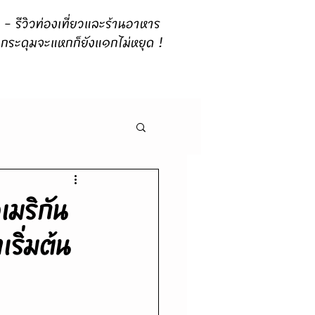
 รีวิวท่องเที่ยวและร้านอาหาร
กระดุมจะแหกก็ยังแ๑กไม่หยุด !
เมริกัน
ริ่มต้น