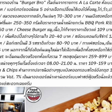
เบอร์เกอร์ยอดนิยม 5 อย่างเลือกเปลี่ยนไส้เองได้ทั้งหมู,ไก่,วัว,ป
หมวดของทอดจากหลัก,กินเล่นๆ 70-300 บาท / ขนมปังฮอทด๊อก,ไ
ิร์ฟชิ้นละ 250-350 กรัมคิดราคาตามน้ำหนักยกเว้น BBQ Pork R
 บาท / Cheese Burger หมู,เนื้อ,ไก่ก็ขายราคาเดียวแค่ 109 บาท
 เพิ่มท็อปปิ้งต่างๆได้ตามใจ 20-40 บาท / สลัดเบคอนกับซีซ่าร์ 
ท / มิลก์เชกปั่นมี 3 รสชาติแก้วละ 80-90 บาท / กาแฟสดร้อน,เย
5 บาท นอกจากนี้ก็ยังคิดค้นเมนูใหม่มาให้เลือกเพิ่มอีกทั้งฮอทด๊อกไส
t จะอิ่มคนเดียวหรือยกทั้งแก๊งรวม 7 เซตสุดคุ้มราคา 259-899 บ
น่ายทุกๆวันเริ่มตั้งแต่เวลา 08.00-21.00 น. ราคา 109-159 บาท
ี Fish & Chips ทำมาจากปลาชนิดต่างๆชุบแป้งทอดกรอบสไตล์อังกฤษ
รวม Vat. 7% เดินมาออเดอร์หน้าเคาน์เตอร์แบบฟาสต์ฟู้ดหรือนั่ง
ล้วแต่สะดวกเลยครับ