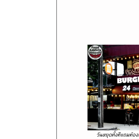
      วันหยุดทั้งทีแถมท้องฟ้าปลอดโปร่งฝนไม่ตกการจราจรลื่นไหลคล่องแคล่วแบบนี้ก็ได้เวลาออกจากบ้านมา