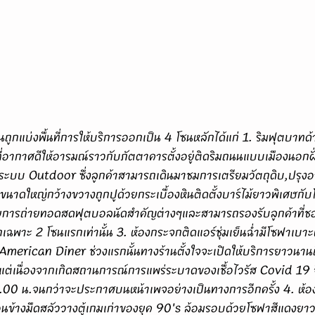
่อากาศดีให้อารมณ์ราวกับภัตตาคารตั้งอยู่ติดริมถนนแบบเมืองนอกฝั่งย
ดระบบ Outdoor ซึ่งลูกค้าสามารถเดินมาชมการเตรียมวัตถุดิบ,ปรุง
นาดใหญ่กว้างขวางถูกปูด้วยกระเบื้องหินติดตั้งบาร์ไม้ยาวพิเศษกับโ
การถ่ายทอดสดฟุตบอลนัดสำคัญต่างๆและสามารถรองรับลูกค้าที่ชอบ
ฉพาะ 2 โซนแรกเท่านั้น 3. ห้องกระจกติดแอร์ชุ่มเย็นฉ่ำมีโซฟาเบาะห
merican Diner ช่วงแรกนั้นทางร้านตั้งใจจะเปิดให้บริการยาวนานถึ
แต่เนื่องจากเกิดสถานการณ์การแพร่ระบาดของเชื้อไวรัส Covid 19
00 น.จนกว่าจะประกาศบนหน้าเพจอย่างเป็นทางการอีกครั้ง 4. ห้องส
ค่อนข้างมืดสลัววางตู้เกมเก่าของยุค 90's ล้อมรอบด้วยโซฟาสีแดงย