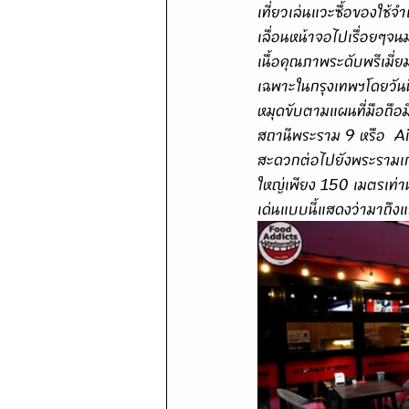
เที่ยวเล่นแวะซื้อของใช้จ
เลื่อนหน้าจอไปเรื่อยๆจ
เนื้อคุณภาพระดับพรีเมี่ย
เฉพาะในกรุงเทพฯโดยวันนี
หมุดขับตามแผนที่มือถื
สถานีพระราม 9 หรือ  Ai
สะดวกต่อไปยังพระรามเก
ใหญ่เพียง 150 เมตรเท่าน
เด่นแบบนี้แสดงว่ามาถึงแ