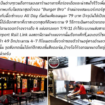
ำเป็นต่างๆรวมถึงการมองหาร้านอาหารที่อร่อยเด็ดและน่าสนใจรีวิวเพิ่ม
นมาพบกับโฆษณาสุดยั่วของ "Burger Bro" จำหน่ายแฮมเบอร์เกอร์สู
มกับมื้อเช้าแบบ All Day เริ่มต้นเพียงเมนูละ 79 บาท ปัจจุบันให้เปิด
้ได้เลือกสาขาที่เราสะดวกสุดก็คือพระราม 9 วิธีการเดินทางด้วยรถย
อมีลานจอดกว้างขวางถึง 4 แห่งตรงแยก 7/9/11 ถ้าใช้ระบบขนส่ง
rport Rail Link ลงสถานีรามคำแหงจากนั้นเรียกแท็กซี่,มอเตอร์ไซค์
้า 49 อีกประมาณ 4-7 กิโลเมตรเลี้ยวเข้าซอยตัวร้านอยู่ทางด้านข
ั้น จุดสังเกตนั้นได้แก่ตึกสองชั้นสีแดงเข้ม,ป้ายโลโก้วงกลมขนาดใหญ
ล้วครับ