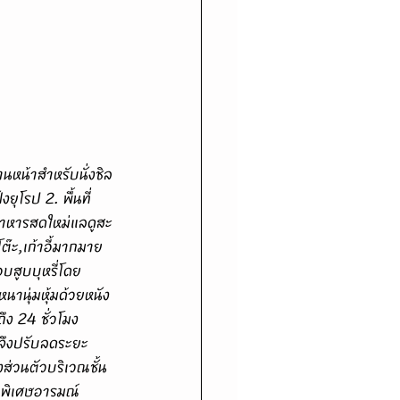
ุโรป 2. พื้นที่
อาหารสดใหม่แลดูสะ
ต๊ะ,เก้าอี้มากมาย
สูบบุหรี่โดย
นานุ่มหุ้มด้วยหนัง
ง 24 ชั่วโมง
 จึงปรับลดระยะ
่วนตัวบริเวณชั้น 
าวพิเศษอารมณ์