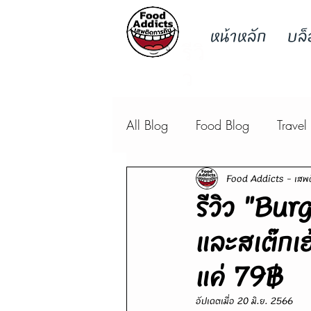
หน้าหลัก
บล็
รีวิ
ว
All Blog
Food Blog
Travel
Food Addicts - เสพต
รีวิว "Bur
และสเต๊กเฮ
แค่ 79฿
อัปเดตเมื่อ
20 มิ.ย. 2566