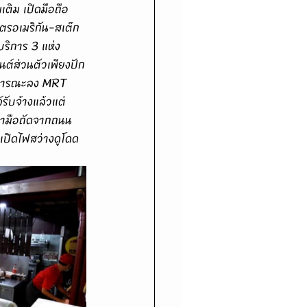
เติม เปิดมือถือ
ตรอเมริกัน-สเต๊ก
บริการ 3 แห่ง
นต์ส่วนตัวเพียงปัก
สาธารณะลง MRT 
รับจ้างแล้วแต่
วามือถัดจากถนน
่เปิดไฟสว่างดูโดด