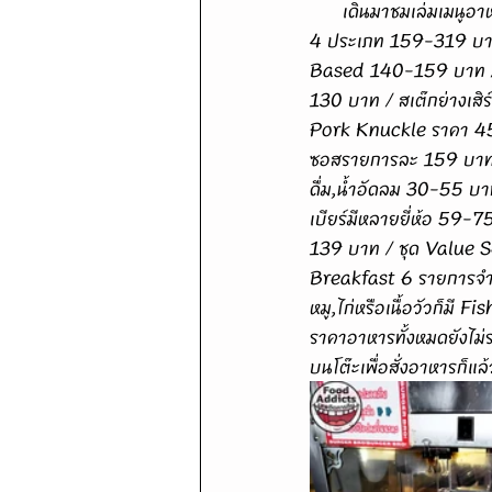
      เดินมาชมเล่มเมนูอาหารของร้าน "Burger Bro" เริ่มต้นจากรายการ A La Carte ทั้งเบอร์เกอร์แนะนำรวม 
4 ประเภท 159-319 บาท / 
Based 140-159 บาท / 
130 บาท / สเต๊กย่างเส
Pork Knuckle ราคา 450
ซอสรายการละ 159 บาท /
ดื่ม,น้ำอัดลม 30-55 บา
เบียร์มีหลายยี่ห้อ 59-7
139 บาท / ชุด Value Se
Breakfast 6 รายการจำห
หมู,ไก่หรือเนื้อวัวก็ม
ราคาอาหารทั้งหมดยังไม่
บนโต๊ะเพื่อสั่งอาหารก็แ