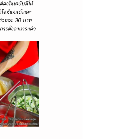
ลงในเคบับมีให้
์ไอส์แลนด์)และ 
าถ้วยละ 30 บาท 
การสั่งอาหารแล้ว