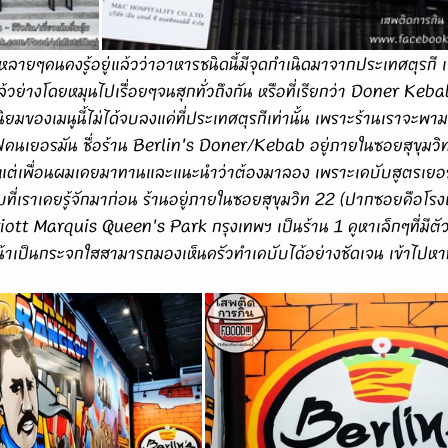
"หลายๆคนคงรู้อยู่แล้วว่าอาหารชนิดนี้มีจุดกำเนิดมาจากประเทศตุรกี เป
ย่างโดยหมุนไปเรื่อยๆจนสุกทั่วถึงกัน หรือที่เรียกว่า 
Doner Kebab ท
ิยมของเมนูนี้ไม่ได้จบลงแค่ที่ประเทศตุรกีเท่านั้น เพราะร้านเราจะพามา
คนเยอรมัน ชื่อร้าน 
Berlin's Doner/Keb
ab อยู่ภายในซอยสุขุมวิท
่นานแต่เพื่อนผมเคยมาทานและแนะนำว่าต้องมาลอง เพราะเคบับสูตรเยอรมั
ที่เราเคยรู้จักมาก่อน ร้านอยู่ภายในซอยสุขุมวิท 22 (ปากซอยคือโรงแ
ott Marquis Queen's Park กรุงเทพฯ เป็นร้าน 1 คูหาเล็กๆที่มีตัว
้าเป็นกระจกใสสามารถมองเห็นครัวทำเคบับได้อย่างชัดเจน เข้าไปหาที่