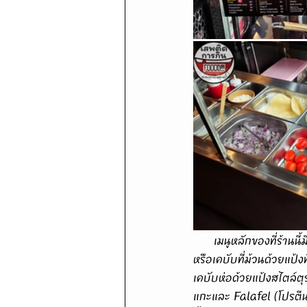
      เมนูหลักของที่ร้านนี้มี 4 เมนูคือ The Original (เคบับสูตรต้นตำรับสไตล์เยอรมัน) Doner Lahmacun 
หรือเคบับที่ม้วนด้วยแป
เคบับห่อด้วยแป้งสไตล์ตุร
แกะและ Falafel (โปรตีนช