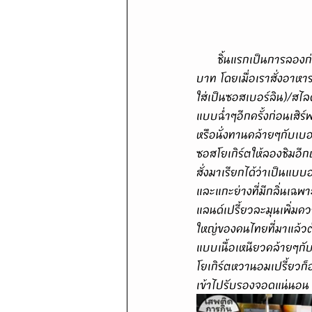
      ชิ้นแรกเป็นการลองก่อนกับเมนู"Doner Kebab The Original"เนื้อวัวผสมกับแกะไซส์ใหญ่ ราคา 280 
บาท โดยเมื่อเราสั่งอาหา
ใส่เป็นซอสเบอร์ลิน)/สไ
แบบฉ่ำๆอีกครั้งก่อนเสิร์
หรือนั่งทานคล้ายๆกับเบอ
ซอสโยเกิร์ตให้ลองชิมอีก
สั่งมาเรียกได้ว่าเป็นแบ
และแกะย่างที่มีกลิ่นเฉ
แลนด์เปรี้ยวละมุนเพิ่มค
ใหญ่ของคนไทยที่มาแล้วต้อ
แบบเนื้อเหนียวคล้ายๆกั
โยเกิร์ตหวานอมเปรี้ยวก็
เข้าไปรับรองจอดแน่นอน