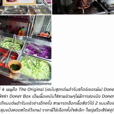
้งพิซซ่า Doner Box เป็นเนื้อเคบับใส่ชามล้วนๆไม่มีการห่อแป้ง D
กีแบบต้นตำรับแล้วย่างอีกครั้ง สามารถเลือกเนื้อสัตว์ได้ 2 แบบคือเนื
ุบแป้งทอดสไตล์วีแกน) ราคามีให้เลือกทั้งไซส์เล็ก-ใหญ่หรือเสิร์ฟค