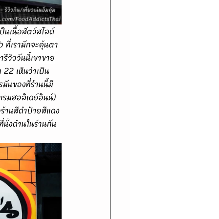
็นเนื้อสัตว์สไลด์
ี่เรามักจะคุ้นตา
รีวิววันนี้เขาขาย
 22 เห็นว่าเป็น
นของที่ร้านนี้มี
รมฮอลิเดย์อินน์) 
ร้านสีดำป้ายสีแดง
นั่งด้านในร้านกัน