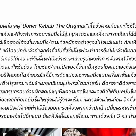
รแล้วเชฟก็จะทำการอบขนมปังให้อุ่นๆ/ทาด้วยซอสที่สามารถเลือกได้ด้วย
ลด์เนื้อสอดไส้ลงในขนมปัง/ตามด้วยผักสดต่างๆลงไปจนล้นหน้า ก่อนท
ฟ แต่โดยปกติแล้วถ้าลูกค้าทั่วไปสั่งชิ้นนี้เชฟจะทำการยื่นให้แล้วเด
ร์เกอร์ได้เลย แต่วันนี้เชฟเห็นว่าเรามาถ่ายรูปเลยทำการจัดจานให้
ถ้วยมาให้ชิมด้วย โดยซอส/ขนมปังของที่ร้านเป็นสูตรโฮมเมดเองทั้งหม
บออริจินอลสไตล์เยอรมันที่มีการดัดแปลงเอาขนมปังแบบฝรั่งมาหั่นแล้ว
พาะตัวปรุงรสมาเค็มนำหอมกลิ่นสมุนไพรสไตล์อาหรับ ตัดรสชาติด้วยซอ
วามกรุบกรอบด้วยผักสดเย็นๆเพิ่มความสดชื่นและลงตัวให้กับเคบับชิ้
งเจอก็คือเคบับชิ้นใหญ่จนไม่รู้ว่าจะเริ่มทานตรงส่วนไหนก่อน อีกทั้งข
บขนมปังฝรั่งเศสทำให้ต้องออกแรงเคี้ยวมากกว่าปกติ เปลี่ยนรสชาติด
อร่อยเพลินไปอีกแบบ ดีนะที่วันนี้ผมยกเพื่อนมาทานด้วยกัน 3 คน ถ้าม