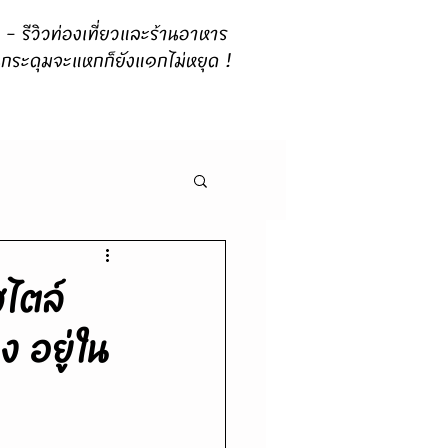
 รีวิวท่องเที่ยวและร้านอาหาร
กระดุมจะแหกก็ยังแ๑กไม่หยุด !
ไตล์
 อยู่ใน