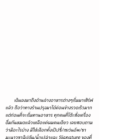
       เดินลงมาถึงด้านล่างอาหารต่างๆเริ่มมาเสิร์ฟ
แล้ว ถือว่าทางร้านปรุงมาได้ค่อนข้างรวดเร็วมาก 
แต่ก่อนที่จะเริ่มทานอาหาร ทุกคนที่โต๊ะสั่งเครื่อง
ดื่มกันหมดแล้วเหลือแค่ผมคนเดียว เลยสอบถาม
ว่ามีอะไรบ้าง มีให้เลือกทั้งเป๊ปซี่/เซเว่นอัพ/ชา
มะนาวชาลิปตัน/น้ำเปล่าและ Signature ของที่