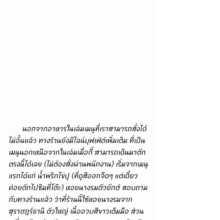
       นอกจากอาหารในเล่มเมนูที่เราสามารถสั่งได้
ไม่อั้นแล้ว ทางร้านยังมีไลน์บุฟเฟ่ต์เพิ่มเติม ที่เป็น
เมนูนอกเหนือจากในเล่มเมื่อกี้ สามารถเดินมาตัก
ตรงนี้ได้เลย (ไม่ต้องสั่งผ่านพนักงาน) เริ่มจากเมนู
แรกได้แก่ น้ำพริกไข่ปู (ที่ดูสีออกจืดๆ แต่เดี๋ยว
ค่อยตักไปชิมที่โต๊ะ) หอยนางรมตัวยักษ์ สอบถาม
กับทางร้านแล้ว ว่าที่ร้านนี้ใช้หอยนางรมจาก
สุราษฎร์ธานี ตัวใหญ่ เนื้ออวบสีขาวเต็มมือ ส่วน