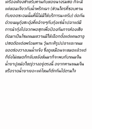
เครื่องเคียงสำหรับทานกับหอยนางรมสด ก็จะมี
แค่หอมเจียวกับน้ำพริกเผา (ส่วนใครที่ชอบทาน
กับยอดชะอมนั้นที่นี่ไม่มีให้บริการนะครับ) ต่อกัน
ด้วยเมนูกุ้งสะดุ้งที่คล้ายๆกับกุ้งแช่น้ำปลาแต่มี
การนำกุ้งไปลวกพอสุกเพื่อป้องกันการท้องเสีย 
ถัดมาเป็นโซนขนมหวานมีให้เลือกตั้งแต่แคนตาลู
ปสดตัดแต่งพร้อมทาน วุ้นกะทิรูปปลาและขนม
ลอดช่องวางบนน้ำแข็ง ซึ่งดูเหมือนจะหมดแล้วแต่
ก็ยังไม่หมดก็กลับหลังหันมาก็จะพบกับขนมจีน
น้ำยาปูหม้อใหญ่วางอยู่ตรงนี้ อยากทานขนมจีน
หรือราดน้ำยาเยอะแค่ไหนก็ตักกันได้ตามใจ