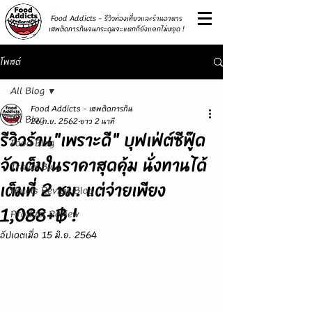
รีวิว
Food Addicts - รีวิวท่องเที่ยวและร้านอาหาร
เสพติดการกินจนกระดุมจะแหกก็ยังแ๑กไม่หยุด !
โพสต์
All Blog
Food Addicts - เสพติดการกิน
All Blog
26 ก.ย. 2562
ยาว 2 นาที
รีวิวร้าน"เพราะดี" บุฟเฟ่ต์ซีฟู๊ด
Food Blog
จัดเต็มในราคาสุดคุ้ม นั่งทานได้
Travel Blog
เต็มที่ 2 ชม. แต่จ่ายเพียง
Hotels Review Blog
1,088+฿ !
Product Review
อัปเดตเมื่อ
15 มิ.ย. 2564