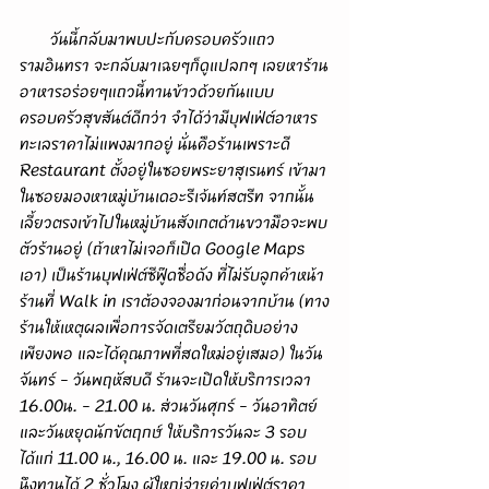
       วันนี้กลับมาพบปะกับครอบครัวแถว
รามอินทรา จะกลับมาเฉยๆก็ดูแปลกๆ เลยหาร้าน
อาหารอร่อยๆแถวนี้ทานข้าวด้วยกันแบบ
ครอบครัวสุขสันต์ดีกว่า จำได้ว่ามีบุฟเฟ่ต์อาหาร
ทะเลราคาไม่แพงมากอยู่ นั่นคือร้านเพราะดี 
Restaurant ตั้งอยู่ในซอยพระยาสุเรนทร์ เข้ามา
ในซอยมองหาหมู่บ้านเดอะรีเจ้นท์สตรีท จากนั้น
เลี้ยวตรงเข้าไปในหมู่บ้านสังเกตด้านขวามือจะพบ
ตัวร้านอยู่ (ถ้าหาไม่เจอก็เปิด Google Maps 
เอา) เป็นร้านบุฟเฟ่ต์ซีฟู๊ดชื่อดัง ที่ไม่รับลูกค้าหน้า
ร้านที่ Walk in เราต้องจองมาก่อนจากบ้าน (ทาง
ร้านให้เหตุผลเพื่อการจัดเตรียมวัตถุดิบอย่าง
เพียงพอ และได้คุณภาพที่สดใหม่อยู่เสมอ) ในวัน
จันทร์ - วันพฤหัสบดี ร้านจะเปิดให้บริการเวลา 
16.00น. - 21.00 น. ส่วนวันศุกร์ - วันอาทิตย์ 
และวันหยุดนักขัตฤกษ์ ให้บริการวันละ 3 รอบ 
ได้แก่ 11.00 น., 16.00 น. และ 19.00 น. รอบ
นึงทานได้ 2 ชั่วโมง ผู้ใหญ่จ่ายค่าบุฟเฟ่ต์ราคา 