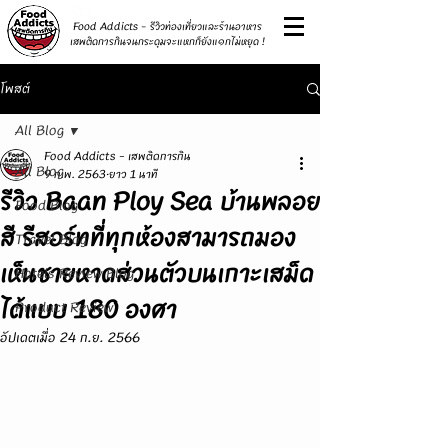
รีวิว
Food Addicts - รีวิวท่องเที่ยวและร้านอาหาร
เสพติดการกินจนกระดุมจะแหกก็ยังแ๑กไม่หยุด !
โพสต์
All Blog
Food Addicts - เสพติดการกิน
All Blog
9 ก.พ. 2563
ยาว 1 นาที
รีวิว Baan Ploy Sea บ้านพลอย
Food Blog
สี รีสอร์ทที่ทุกห้องสามารถมอง
Travel Blog
เห็นชายหาดส่วนตัวบนเกาะเสม็ด
Hotels Review Blog
ได้แบบ 180 องศา
Product Review
อัปเดตเมื่อ
24 ก.ย. 2566