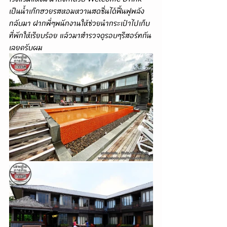
เป็นน้ำเก๊กฮวยรสหอมหวานสดชื่นได้ฟื้นฟูพลัง
กลับมา ฝากพี่ๆพนักงานให้ช่วยนำกระเป๋าไปเก็บ
ที่พักให้เรียบร้อย แล้วมาสำรวจดูรอบๆรีสอร์ทกัน
เลยครับผม