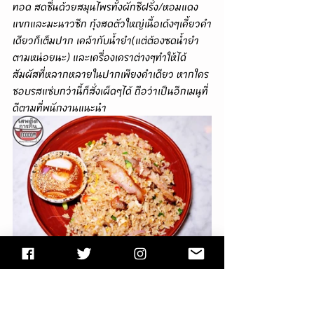
ทอด สดชื่นด้วยสมุนไพรทั้งผักชีฝรั่ง/หอมแดง
แขกและมะนาวซีก กุ้งสดตัวใหญ่เนื้อเด้งๆเคี้ยวคำ
เดียวก็เต็มปาก เคล้ากับน้ำยำ(แต่ต้องซดน้ำยำ
ตามหน่อยนะ) และเครื่องเคราต่างๆทำให้ได้
สัมผัสที่หลากหลายในปากเพียงคำเดียว หากใคร
ชอบรสแซ่บกว่านี้ก็สั่งเผ็ดๆได้ ถือว่าเป็นอีกเมนูที่
ดีตามที่พนักงานแนะนำ