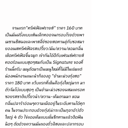
      จานแรก"ทรัฟเฟิลฟรายส์" ราคา 160 บาท 
เป็นมันฝรั่งแบบเส้นเล็กทอดจนกรอบโรยด้วยพา
เมซานชีสผงและพาสลี่ย์ซอยสดทานคู่กับซอสมา
ยองเนสทรัฟเฟิลรสเปรี้ยว/มัน/หวาน/หอมกลิ่น
เห็ดทรัฟเฟิลขึ้นจมูก เข้ากันได้ดีกับเฟรนซ์ฟรายส์
ทอดร้อนแบบสุดๆสมกับเป็น Signature ของที่
ร้านนี้ครับ เมนูถัดมาเป็นเมนูใหม่ที่ไม่มีในเล่มแต่
น้องพนักงานแนะนำก็ลองดู "ยำมะม่วงกุ้งสด" 
ราคา 180 บาท แว็บแรกที่เห็นคือกุ้งใหญ่มาก มา
ตัวจัมโบ้แบบสุดๆ เป็นยำมะม่วงซอยผสมแครอท
ซอยรสชาติเปรี้ยวนำ/หวาน-เค็มตามมา หอม
กลิ่นปลาร้าอ่อนๆความเผ็ดอยู่ในระดับทานได้ทุก
คน ในจานประกอบด้วยกุ้ง(น่าจะเป็นกุลาดำ)ตัว
ใหญ่ 4 ตัว ไข่แดงเค็มแบบหั่นซีกทานแล้วติดฟัน
นิดๆ ตัดด้วยความมันของถั่วลิสงและปลากรอบ