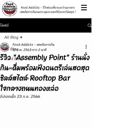
รีวิว
Food Addicts - รีวิวท่องเที่ยวและร้านอาหาร
เสพติดการกินจนกระดุมจะแหกก็ยังแ๑กไม่หยุด !
โพสต์
All Blog
Food Addicts - เสพติดการกิน
All Blog
11 ก.พ. 2563
ยาว 2 นาที
รีวิว "Assembly Point" ร้านนั่ง
Food Blog
กิน-ดื่มพร้อมฟังดนตรีเล่นสดสุด
Travel Blog
ชิลล์สไตล์ Rooftop Bar
Hotels Review Blog
ใจกลางถนนทองหล่อ
Product Review
อัปเดตเมื่อ
23 ก.ย. 2566