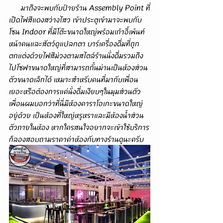
      มาถึงจะพบกับป้ายร้าน Assembly Point ที่
เปิดไฟสีแดงสว่างไสว เข้าประตูเข้ามาจะพบกับ
โซน Indoor ที่มีโต๊ะขนาดใหญ่พร้อมเก้าอี้เพ้นท์
หน้าคนและสัตว์ดูแปลกตา บาร์เครื่องดื่มที่ถูก
ตกแต่งด้วยไฟสีม่วงตามสไตล์ร้านนั่งดื่มรวมถึง
ไปโซฟาขนาดใหญ่ที่สามารถกั้นม่านเป็นห้องส่วน
ตัวขนาดเล็กได้ เหมาะสำหรับคนที่มากับเพื่อน
เยอะหรือต้องการแค่นั่งดื่มเงียบๆในมุมส่วนตัว 
เพื่อนผมบอกว่าที่นี่มีห้องคาราโอเกะขนาดใหญ่
อยู่ด้วย เป็นห้องที่ใหญ่หรูหราและมีห้องน้ำส่วน
ตัวภายในห้อง หากใครสนใจอยากจะเข้าใช้บริการ
ก็ลองสอบถามราคาค่าห้องกับทางร้านดูนะครับ