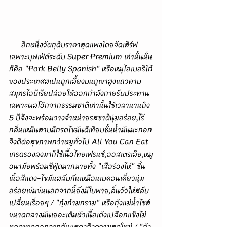
      อีกหนึ่งวัตถุดิบราคาสุดแพงโดยจัดเสิร์ฟ
เฉพาะบุฟเฟ่ต์ระดับ Super Premium เท่านั้นนั่น
ก็คือ "Pork Belly Spanish" หรือหมูไอเบอริโก้
ของประเทศสเปนถูกเลี้ยงบนภูเขาสูงแถวคาบ
สมุทรไอบีเรียปล่อยให้ออกกำลังกายรับประทาน
เฉพาะผลโอ๊กจากธรรมชาติเท่านั้นใช้เวลานานถึง 
5 ปีจึงจะพร้อมวางจำหน่ายรสชาตินุ่มอร่อย,ไร้
กลิ่นเหม็นสาบมีกรดไขมันดีเทียบชั้นน้ำมันมะกอก
จึงดีต่อสุขภาพกว่าหมูทั่วไป All You Can Eat 
เกรดรองลงมาก็ใช้เนื้อไทยเฟรนซ์,ออสเตรเลีย,หมู
อนามัยพร้อมซีฟู้ดมากมายทั้ง "เสือร้องไห้" ชั้น
เนื้อสีแดง-ไขมันสลับกันเหมือนเบคอนเคี้ยวนุ่ม
อร่อยเข้มข้นนอกจากนี้ยังมีใบพาย,ลิ้นวัวให้สลับ
เปลี่ยนเรื่อยๆ / "กุ้งก้ามกราม" หรือกุ้งแม่น้ำไซส์
ขนาดกลางมันเยอะเต็มหัวเนื้อเด้งเปลือกแข็งไม่
หลุดขาดออกจากกันแสดงถึงความสดใหม่ / "กุ้ง