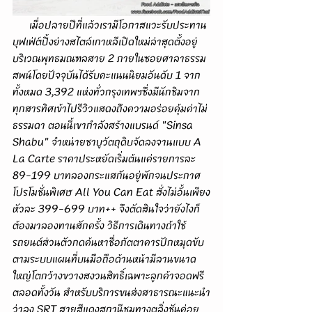
      เมื่อปลายปีที่แล้วเรามีโอกาสแวะรับประทาน
บุฟเฟ่ต์ปิ้งย่างสไตล์เกาหลีเปิดใหม่ล่าสุดตั้งอยู่
บริเวณพุทธมณฑลสาย 2 ภายในซอยศาลาธรรม
สพน์โดยปัจจุบันได้รับคะแนนนิยมอันดับ 1 จาก
ทั้งหมด 3,392 แห่งทั่วกรุงเทพฯซึ่งมีนักชิมจาก
ทุกสารทิศเข้าไปรีวิวแสดงถึงความอร่อยคุ้มค่าไม่
ธรรมดา ตอนนี้เขากำลังสร้างแบรนด์ "Sinsa 
Shabu" จำหน่ายชาบูวัตถุดิบจัดลงจานแบบ A 
La Carte ราคาประหยัดเริ่มต้นแค่รายการละ 
89-199 บาทลองกระแสกันอยู่พักจนประกาศ
โปรโมชั่นพิเศษ All You Can Eat สั่งไม่อั้นเพียง
หัวละ 399-699 บาท++ จึงตัดสินใจว่ายังไงก็
ต้องมาลองทานสักครั้ง วิธีการเดินทางถ้าใช้
รถยนต์ส่วนตัวกดค้นหาชื่อภัตตาคารปักหมุดขับ
ตามระบบแผนที่บนมือถือด้านหน้ามีลานขนาด
ใหญ่โตกว้างขวางสงวนสิทธิ์เฉพาะลูกค้าจอดฟรี
ตลอดทั้งวัน สำหรับบริการขนส่งสาธารณะแนะนำ
ว่าลง SRT สายสีแดงสถานีชุมทางตลิ่งชันค่อย