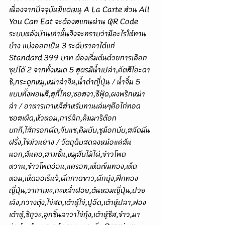
เนื่องจากปัจจุบันมีแต่เมนู A La Carte ส่วน All 
You Can Eat จะต้องสแกนผ่าน QR Code 
ระบบหลังบ้านเท่านั้นจึงจะทราบว่ามีอะไรให้ทาน
บ้าง แบ่งออกเป็น 3 ระดับราคาได้แก่ 
Standard 399 บาท ต้องเริ่มต้นด้วยการเลือก
ซุปได้ 2 จากทั้งหมด 5 สูตรมีน้ำเปล่า,คัตสึโอะดา
ชิ,กระดูกหมู,หม่าล่าจีน,น้ำดำญี่ปุ่น / น้ำจิ้ม 5 
แบบทั้งพอนสึ,สุกี้ไทย,ซอสงา,ซีฟู้ด,ผงพริกหม่า
ล่า / อาหารเกาหลีสำหรับทานเล่นๆคือไก่ทอด
ซอสเผ็ด,หัวหอม,การ์ลิก,คิมมาริต๊อก
บกกี,ไส้กรอกผัด,จับแช,คิมบับ,ชูม็อกบับ,สลัดมัน
ฝรั่ง,ไข่ม้วนย่าง / วัตถุดิบสดลงหม้อแค่สัน
นอก,สันคอ,สามชั้น,หมูสับไม้ไผ่,ข้าวโพด
หวาน,ข้าวโพดอ่อน,แครอท,เห็ดเข็มทอง,เห็ด
หอม,เห็ดออเร็นจิ,ผักกาดขาว,ผักบุ้ง,ฟักทอง
ญี่ปุ่น,วากาเมะ,กะหล่ำฝอย,ต้นหอมญี่ปุ่น,ปวย
เล้ง,กวางตุ้ง,ไข่สด,เต้าหู้ไข่,ปูอัด,เต้าหู้ปลา,ฟอง
เต้าหู้,ชิกูวะ,ลูกชิ้นลาวาไข่กุ้ง,เต้าหู้ชีส,ข้าว,มา