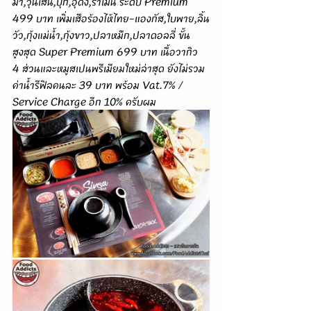
ม่า,วุ้นเส้น,บุก,อุด้ง,ราเมน ระดับ Premium 
499 บาท เพิ่มเสือร้องไห้ไทย-แองกัส,ใบพาย,ลิ้น
วัว,กุ้งแม่น้ำ,กุ้งขาว,ปลาหมึก,ปลาดอลลี่ ขั้น
สูงสุด Super Premium 699 บาท เนื้อวากิว 
4 ส่วนและหมูสเปนพรีเมียมใหม่ล่าสุด ยังไม่รวม
ค่าน้ำรีฟิลคนละ 39 บาท พร้อม Vat.7% / 
Service Charge อีก 10% ครับผม