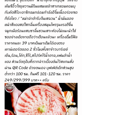
เค็มซีอิ๊วโชยุหวานมิรินผสมเหล้าสาเกหอมคอมบุ
กับคัตสึโอะดาชิกลมกล่อมกำลังดีจิ้มเนื้ออร่อยซด
ก็ยังไหว / "หม่าล่าตำรับจีนเสฉวน" น้ำมันลอย
หน้าสีแดงสดใสกลิ่นเครื่องสมุนไพรรุนแรงตีขึ้น
จมูกเผ็ดร้อนแสบชาลิ้นชวนเสาะท้องไม่แนะนำให้
ซดอย่างเด็ดขาดถือว่าเตือนแล้วนะ เครื่องดื่มรีฟิล
ราคาคนละ 39 บาทเดินมาเติมได้เองตรง
เคาน์เตอร์ตลอด 2 ชั่วโมงทั้งชาข้าวบาร์เลย์
เย็น,ร้อน,โค้ก,ซีโร่,สไปร์ทไร้น้ำตาล,แฟนต้าน้ำ
แดง ส่วนวัตถุดิบที่เรากล่าวเบื้องต้นไว้สแกนสั่ง
ผ่าน QR Code ด้วยตนเอง บุฟเฟ่ต์เด็กส่วนสูง
ต่ำกว่า 100 ซม. กินฟรี 101-120 ซม. ราคา 
249/299/399 บาท++ ครับ 