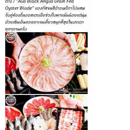
ต่าง / "Aus Black Angus Grain Fed 
Oyster Blade" แองกัสขนสีดำอเมริกาไปผสม
จับคู่ท้องถิ่นออสเตรเลียช่วงใบพายมันน้อยแต่นุ่ม
ด้วยเส้นเอ็นคอลลาเจนเคี้ยวสนุกที่สุดในบรรดา
ทุกๆจานครับ