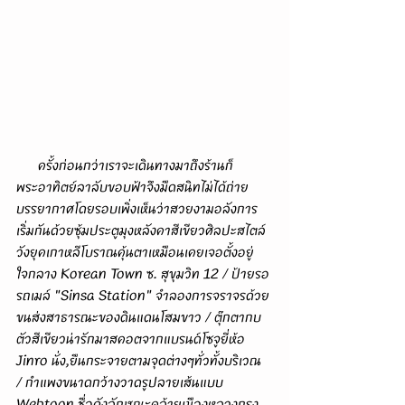
      ครั้งก่อนกว่าเราจะเดินทางมาถึงร้านก็
พระอาทิตย์ลาลับขอบฟ้าจึงมืดสนิทไม่ได้ถ่าย
บรรยากาศโดยรอบเพิ่งเห็นว่าสวยงามอลังการ 
เริ่มกันด้วยซุ้มประตูมุงหลังคาสีเขียวศิลปะสไตล์
วังยุคเกาหลีโบราณคุ้นตาเหมือนเคยเจอตั้งอยู่
ใจกลาง Korean Town ซ. สุขุมวิท 12 / ป้ายรอ
รถเมล์ "Sinsa Station" จำลองการจราจรด้วย
ขนส่งสาธารณะของดินแดนโสมขาว / ตุ๊กตากบ
ตัวสีเขียวน่ารักมาสคอตจากแบรนด์โซจูยี่ห้อ 
Jinro นั่ง,ยืนกระจายตามจุดต่างๆทั่วทั้งบริเวณ 
/ กำแพงขนาดกว้างวาดรูปลายเส้นแบบ 
Webtoon ชื่อดังลักษณะคล้ายเมืองหลวงกรุง