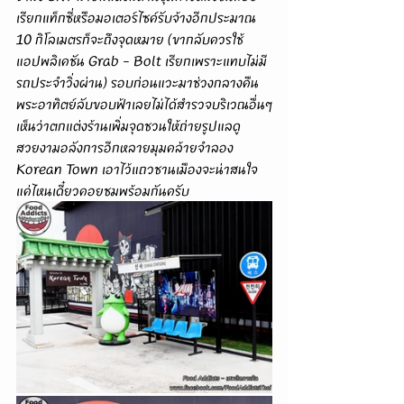
เรียกแท็กซี่หรือมอเตอร์ไซค์รับจ้างอีกประมาณ 
10 กิโลเมตรก็จะถึงจุดหมาย (ขากลับควรใช้
แอปพลิเคชัน Grab - Bolt เรียกเพราะแทบไม่มี
รถประจำวิ่งผ่าน) รอบก่อนแวะมาช่วงกลางคืน
พระอาทิตย์ลับขอบฟ้าเลยไม่ได้สำรวจบริเวณอื่นๆ
เห็นว่าตกแต่งร้านเพิ่มจุดชวนให้ถ่ายรูปแลดู
สวยงามอลังการอีกหลายมุมคล้ายจำลอง 
Korean Town เอาไว้แถวชานเมืองจะน่าสนใจ
แค่ไหนเดี๋ยวคอยชมพร้อมกันครับ