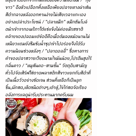
ขาว" ดึงหัวเปลือกทิ้งเหลือเพียงปลายหางผ่าเส้น
สีดำกลางหลังออกทานง่ายไม่เสียเวลาแกะเอง
อย่างเปล่าประโยชน์ / "ปลาหมึก" หมึกฮัมโบล์
ตนำเข้าจากอเมริกาใต้แช่แข็งไม่ค่อยมีรสชาติ
คล้ายของปลอมแต่ข้อดีคือเมื่อต้มลงหม้อนานไม่
เหนียวแถมยังซึมซับน้ำซุปเข้าไปอร่อยจึงได้รับ
ความนิยมช่วงหลังๆ / "ปลาดอลลี่" ชื่อทางการ
ค้าของปลาสวายเวียดนามไขมันน้อย,โปรตีนสูงไร้
กลิ่นคาว / "หมูสันคอ-สามชั้น" วัตถุดิบสามัญ
ทั่วไปจัดเสิร์ฟใส่ถาดพลาสติกสีขาวแยกกับสีดำที่
เป็นเนื้อวัวอย่างชัดเจน ส่วนที่เหลือก็เป็นลูก
ชิ้น,ผักสด,เห็ดชนิดต่างๆ,เต้าหู้,ไข่ไก่สดจัดเรียง
อลังการแลดูน่ารับประทานมากครับผม