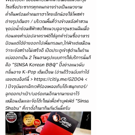
โซลซึ่งประชากรทุกคนกลายร่างเป็นแมวยาม
ค่ำคืนพร้อมคำคมภาษาไทยเล็กน้อยให้โพสท่า
ถ่ายรูปเต็มตา / บริเวณพื้นที่ว่างข้างหลังทำสวน
ขุดบ่อน้ำย้อมสีฟ้าสดใสแนวบลูลากูนชวนฝันเมื่อ
ก่อนเคยทำบ่อปลาคราฟต์ให้ลูกค้าร่วมซื้ออาหาร
ป้อนแต่ได้ย้ายออกไปเพิ่มกรงนก,ไก่ฟ้าแต่เหมือน
ว่าจะยังสร้างไม่เสร็จดี เปิดประตูเข้าสู่ด้านในร้าน
แบ่งออกเป็น 2 โซนตามรูปแบบการให้บริการนั่นก็
คือ "SINSA Korean BBQ" ปิ้งย่างแนวผับ
กลิ่นอาย K-Pop เต็มเปี่ยม (อ่านรีวิวฉบับเก่าได้
เลยตรงลิงก์นี้ > 
https://citly.me/G2DO4
 < 
) ปัจจุบันยกเลิกเวทีร้องเพลงเก็บโต๊ะสนุกเกอร์/
ลูกดอกปาเป้า/บอร์ดเกมอีกมากมายเอาไว้
เหมือนเดิมและจัดโต๊ะใหม่เพื่อทำบุฟเฟ่ต์ "Sinsa 
Shabu" ที่เราตั้งใจมากินกันวันนี้ครับ