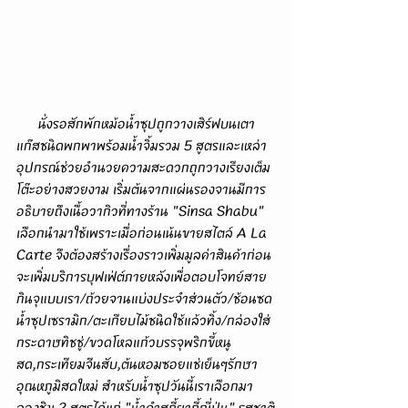
      นั่งรอสักพักหม้อน้ำซุปถูกวางเสิร์ฟบนเตา
แก๊สชนิดพกพาพร้อมน้ำจิ้มรวม 5 สูตรและเหล่า
อุปกรณ์ช่วยอำนวยความสะดวกถูกวางเรียงเต็ม
โต๊ะอย่างสวยงาม เริ่มต้นจากแผ่นรองจานมีการ
อธิบายถึงเนื้อวากิวที่ทางร้าน "Sinsa Shabu" 
เลือกนำมาใช้เพราะเมื่อก่อนเน้นขายสไตล์ A La 
Carte จึงต้องสร้างเรื่องราวเพิ่มมูลค่าสินค้าก่อน
จะเพิ่มบริการบุฟเฟ่ต์ภายหลังเพื่อตอบโจทย์สาย
กินจุแบบเรา/ถ้วยจานแบ่งประจำส่วนตัว/ช้อนซด
น้ำซุปเซรามิก/ตะเกียบไม้ชนิดใช้แล้วทิ้ง/กล่องใส่
กระดาษทิชชู่/ขวดโหลแก้วบรรจุพริกขี้หนู
สด,กระเทียมจีนสับ,ต้นหอมซอยแช่เย็นๆรักษา
อุณหภูมิสดใหม่ สำหรับน้ำซุปวันนี้เราเลือกมา
ลองชิม 2 สูตรได้แก่ "น้ำดำสุกี้ยากี้ญี่ปุ่น" รสชาติ