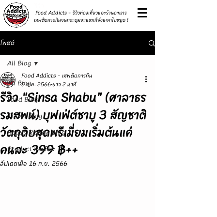
รีวิว
Food Addicts - รีวิวท่องเที่ยวและร้านอาหาร
เสพติดการกินจนกระดุมจะแหกก็ยังแ๑กไม่หยุด !
โพสต์
All Blog
Food Addicts - เสพติดการกิน
All Blog
5 ส.ค. 2566
ยาว 2 นาที
รีวิว "Sinsa Shabu" (ศาลาธร
Food Blog
รมสพน์) บุฟเฟ่ต์ชาบู 3 สัญชาติ
Travel Blog
วัตถุดิบสุดพรีเมี่ยมเริ่มต้นแค่
Hotels Review Blog
คนละ 399 ฿++
Product Review
อัปเดตเมื่อ
16 ก.ย. 2566