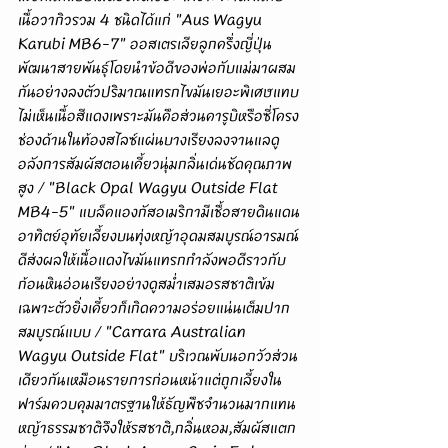
เนื้อวากิวรวม 4 ชนิดได้แก่ "Aus Wagyu 
Karubi MB6-7" ออสเตรเลียลูกครึ่งญี่ปุ่น
พัฒนาสายพันธุ์โดยนำข้อดีของพ่อกับแม่มาผสม
กันอย่างลงตัวปริมาณแทรกไขมันเยอะพิเศษแทบ
ไม่เห็นเนื้อสีแดงเพราะมันคือส่วนคารูบิหรือซี่โครง
ช่องด้านในท้องสไลซ์แผ่นบางเรียงลงจานแลดู
อลังการสัมผัสตอนเคี้ยวนุ่มกลิ่นเด่นชัดคุณภาพ
สูง / "Black Opal Wagyu Outside Flat 
MB4-5" แบล็คแองกัสอเมริกามีเชื้อสายดินแดน
อาทิตย์อุทัยเลี้ยงบนทุ่งหญ้าอุดมสมบูรณ์อารมณ์
ดีส่งผลให้เนื้อแดงไขมันแทรกกำลังพอดีราวกับ
ก้อนหินอ่อนเรียงอย่างดูสม่ำเสมอรสชาติเข้ม
เฉพาะตัวยิ่งเคี้ยวก็เกิดความอร่อยแน่นเต็มปาก
สมบูรณ์แบบ / "Carrara Australian 
Wagyu Outside Flat" บริเวณพับนอกวัวส่วน
เดียวกันเหมือนรายการก่อนหน้าแต่ถูกเลี้ยงใน
ฟาร์มควบคุมมาตรฐานให้ธัญพืชจำนวนมากแทน
หญ้าธรรมชาติจึงให้รสชาติ,กลิ่นหอม,สัมผัสแตก