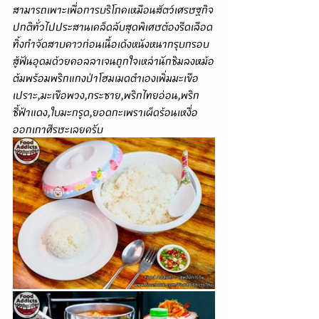
สามารถเพาะเพื่อการบริโภคเหมือนสัตว์เศรษฐกิจ
ปกติทั่วไปประสานเคล็ดลับสุดพิเศษต้องรีดเลือด
ทิ้งกำจัดสาบคาวก่อนเนื้อเด้งหนังหนากรุบกรอบ
สู้ฟันอุดมด้วยคอลลาเจนถูกใจเหล่านักชิมลงหม้อ
ต้มพร้อมพริกแกงป่าโฮมเมดตำเองเพิ่มมะเขือ
เปราะ,มะเขือพวง,กระชาย,พริกไทยอ่อน,พริก
ชี้ฟ้าแดง,ใบมะกรูด,ยอดกะเพราเผ็ดร้อนเหงื่อ
ออกเกาศีรษะเลยครับ