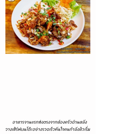
      อาหารจานแรกส่งตรงจากห้องครัวด้านหลัง
วางเสิร์ฟบนโต๊ะอย่างรวดเร็วทันใจคนกำลังหิวเริ่ม