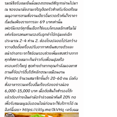
รมณ์ชิลรับลมเย็นนั่งมองรถยนต์สัญจรผ่านไปมา 
ณ ซอยอนามัยงามเจริญติดครัวสำหรับจัดเตรียม
เมนูอาหารตามสั่งจานเดียวอิ่มรวดเร็วทันใจราคา
เริ่มต้นเพียงรายการละ 69 บาทเท่านั้น 
เฟอร์นิเจอร์ทุกชิ้นเลือกใช้แบบโครงเหล็กเสริมไม้
แท้แข็งแรงทนทานรองรับลูกค้าได้กลุ่มแค่เล็ก
ประมาณ 2-4 ท่าน 2. ห้องโถงปลอดโปร่งกว้าง
ขวางติดตั้งเครื่องปรับอากาศเย็นสบายตัวและ
หน้าต่างกระจกใสล้อมรอบช่วยเพิ่มแสงสว่างจาก
ทุกทิศทางเหมาะกินข้าวกับเพื่อนฝูงหรือ
ครอบครัวใหญ่ สุดท้ายถ้าหากคุณกำลังมองหาส
ถานที่จัดปาร์ตี้บริษัทลักษณะเหมือนงาน 
Private จำนวนสมาชิกขั้นต่ำ 20-60 คน บังคับ
สั่งอาหารรวมเครื่องดื่มเรียบร้อยอย่างน้อย 
6,000-15,000 บาท เมื่อตัดสินใจสำรองโต๊ะ
แล้วต้องจ่ายเงินค่ามัดจำล่วงหน้าทันที 20% กด
เพื่อรับชมเมนูฉบับออนไลน์ก่อนจะใช้บริการได้ ณ 
ลิงก์นี้เลย> 
https://citly.me/IkVHq
 <ครับผม