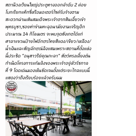
สถานีวงเวียนใหญ่ประตูทางออกลำดับ 2 ค่อย
โบกเรียกแท็กซี่หรือมอเตอร์ไซค์รับจ้างตาม
สะดวกผ่านเส้นสมเด็จพระเจ้าตากสินเลี้ยวเข้า
พุทธบูชา,ซอยท่าข้ามทะลุอนามัยงามเจริญอีก
ประมาณ 14 กิโลเมตร จะพบจุดสังเกตได้แก่
ศาลาแขวนป้ายไฟอักษรไทยสีแดง/เขียว/เหลือง/
น้ำเงินและสัญลักษณ์ลิงแสมเพราะสถานที่ตั้งแห่ง
นี้ประชิด "อนุสาวรีย์คุณกะลา" สัตว์ทรงเลี้ยงต้น
กำเนิดโครงการแก้มลิงของพระเจ้าอยู่หัวรัชกาล
ที่ 9 โดดเด่นมองเห็นชัดเจนตั้งแต่ระยะไกลแบบนี้
แสดงว่าถึงเรียบร้อยแล้วครับผม