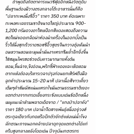
      ถ้าพูดถึงภัตตาคารแนวซีฟู้ดอีกหนึ่งวัตถุดิบ
พื้นฐานต้องมีวางตรงกลางโต๊ะอาหารนั่นก็คือ 
"ปลากะพงนึ่งซีอิ๊ว" ราคา 350 บาท คัดเฉพาะ
กะพงทะเลธรรมชาติขนาดใหญ่ประมาณ 900-
1,200 กรัมดวงตาใสเหงือกสีแดงแสดงถึงความ
สดใหม่ขอดเกล็ดผ่าท้องนำเครื่องในออกบั้งเป็น
ริ้วให้นึ่งสุกเร็วราดซอสซีอิ๊วสูตรจีนกวางตุ้งเค็มนำ
อมหวานหอมละมุนน้ำมันงาแทรกซึมล้ำลึกยิ่งขึ้น
ใส่สมุนไพรสดช่วยดับคาวมากมายทั้งต้น
หอม,ขึ้นฉ่าย,ขิงอ่อน,พริกชี้ฟ้าแดงและเห็ดหอม
ตากแห้งต้องบริหารเวลาปรุงก่อนยกเสิร์ฟถึงมือ
ลูกค้าประมาณ 15-20 นาที ปลาเนื้อสีขาวเคี้ยว
เต็มๆคำสัมผัสแน่นแทรกไขมันตามธรรมชาติเยอะ
แตกต่างจากเกรดเลี้ยงกระชังแบบเด่นชัดอีกหนึ่ง
เมนูแนะนำห้ามพลาดเด็ดขาด / "แกงป่าปลาคัง" 
ราคา 180 บาท ปลาน้ำจืดสายพันธุ์หนึ่งอยู่วงศ์
ตระกูลเดียวกับกดหรือบึกตัวยักษ์แห่งแม่น้ำโขง
ลักษณะภายนอกคล้ายปลาดุกจุดแตกต่างได้แก่
ครีบสูงกลางหลังโดดเด่น ปัจจุบันเกษตรกร