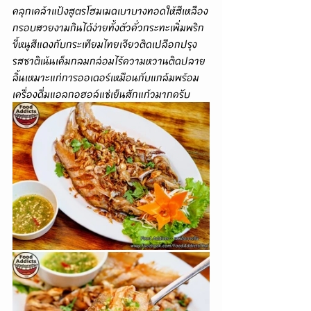
คลุกเคล้าแป้งสูตรโฮมเมดเบาบางทอดให้สีเหลือง
กรอบสวยงามกินได้ง่ายทั้งตัวคั่วกระทะเพิ่มพริก
ขี้หนูสีแดงกับกระเทียมไทยเจียวติดเปลือกปรุง
รสชาติเน้นเค็มกลมกล่อมไร้ความหวานติดปลาย
ลิ้นเหมาะแก่การออเดอร์เหมือนกับแกล้มพร้อม
เครื่องดื่มแอลกอฮอล์แช่เย็นสักแก้วมากครับ