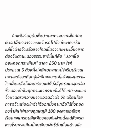
      อีกหนึ่งวัตถุดิบพื้นบ้านหาทานยากเมื่อก่อน
ต้องปลีกเวลาว่างแวะขับรถไปยังภัตตาคารริม
แม่น้ำต่างจังหวัดห่างไกลเนื่องจากเพาะเลี้ยงยาก
ต้องจับตามแหล่งธรรมชาตินั่นก็คือ "ปลาเนื้อ
อ่อนทอดกระเทียม" ราคา 250 บาท ไซส์
ประมาณ 5 ตัวหนึ่งโลลักษณะเด่นไร้ครีบบริเวณ
กลางหลังอาศัยอยู่น้ำจืดสะอาดสัมผัสแน่นหวาน
ไร้กลิ่นเหม็นโคลนอร่อยแต่ก็ยังมีจุดชวนหงุดหงิด
ซึ่งเหล่านักชิมทุกท่านน่าทราบกันดีได้แก่ก้างขนาด
จิ๋วพาดตรงกลางยาวตลอดลำตัว จัดเตรียมโดย
การคว้านท้องนำลำไส้ออกบั้งทาเกลือให้ทั่วทอด
ลงน้ำมันไฟกลางอุณหภูมิ 180 องศาเซลเซียส
เรื่อยๆจนกรอบสีเหลืองทองกินง่ายตั้งแต่หัวจรด
หางโรยกระเทียมไทยเจียวผักชีตัดเลี่ยนด้วยน้ำ