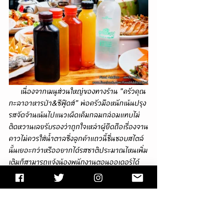
      เนื่องจากเมนูส่วนใหญ่ของทางร้าน "ครัวคุณ
กะลาอาหารป่า&ซีฟู๊ดส์" พ่อครัวมือหนักเน้นปรุง
รสจัดจ้านเน้นไปแนวเผ็ดเค็มกลมกล่อมแทบไม่
ติดหวานเลยรับรองว่าถูกใจเหล่าผู้ยึดถือเรื่องจาน
คาวไม่ควรใส่น้ำตาลซึ่งลูกค้าแถวนี้ชื่นชอบสไตล์
นั้นเยอะกว่าหรืออยากได้รสชาติประมาณไหนเพิ่ม
เติมก็สามารถแจ้งน้องพนักงานตอนออเดอร์ได้
ทันที จึงต้องรับประทานคู่กับ "ข้าวสวยโถ" ราคา 
60 บาท เมล็ดสายพันธุ์ขาวธรรมดาไม่เหนียวนุ่ม
ถึงขั้นหอมมะลิชั้นดีหุงสุกนุ่มเรียงอย่างสวยงาม
แบ่งสมาชิกร่วมโต๊ะได้ประมาณ 4-5 สำรับ หรือ