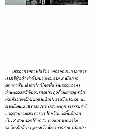
      บรรยากาศภายในร้าน "ครัวคุณกะลาอาหาร
ป่า&ซีฟู๊ดส์" ท่าข้ามย่านพระราม 2 เน้นการ
ตกแต่งเรียบง่ายสไตล์ไทยพื้นบ้านธรรมดาทา
กำแพงด้วยสีเขียวมรกตประดุจดั่งมหาสมุทรลึก
ทั่วบริเวณพร้อมผลงานศิลปะวาดมือประดับบน
ฝาผนังแนว Street Art ผสานพฤกษาธรรมชาติ
แลดูสวยงามตระการตา โดยจัดแบ่งพื้นที่ออก
เป็น 2 ส่วนหลักได้แก่ 1. ข้างนอกชายคาริม
ระเบียงใกล้ประตูทางเข้าภัตตาคารชวนปล่อยอา