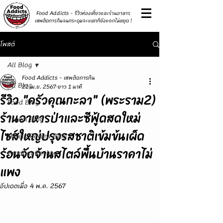
รีวิว
Food Addicts - รีวิวท่องเที่ยวและร้านอาหาร
เสพติดการกินจนกระดุมจะแหกก็ยังแ๑กไม่หยุด !
โพสต์
All Blog
Food Addicts - เสพติดการกิน
All Blog
21 เม.ย. 2567
ยาว 1 นาที
รีวิว "ครัวคุณกะลา" (พระราม2)
Food Blog
ร้านอาหารป่าและซีฟู้ดสดใหม่
Travel Blog
ไซส์ใหญ่ปรุงรสชาติเข้มข้นเผ็ด
Hotels Review Blog
ร้อนจัดจ้านสไตล์พื้นบ้านราคาไม่
Product Review
แพง
อัปเดตเมื่อ
4 พ.ค. 2567