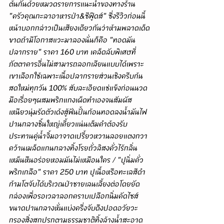
ต้นกันด้วยหมวดรายการแนะนำของทางร้าน 
"ครัวคุณกะลาอาหารป่า&ซีฟู๊ดส์" ซึ่งรีวิวก่อนนี้
หน้าบอกกล่าวเป็นเสียงเดียวกันว่าห้ามพลาดเด็ด
ขาดถ้ามีโอกาสแวะมาลองนั่นก็คือ "ทอดมัน
ปลากราย" ราคา 160 บาท เคล็ดลับพิเศษที่
ภัตตาคารอื่นไม่สามารถลอกเลียนแบบได้เพราะ
เขาเลือกใช้เฉพาะเนื้อปลากรายส่วนเชิงครีบก้น
สดใหม่ทุกวัน 100% สับละเอียดแช่แข็งก่อนนวด
มือเรื่อยๆผสมพริกแกงเผ็ดทำเองจนสัมผัส
เหนียวนุ่มรัดตัวเด้งสู้ฟันปั้นก้อนทอดลงน้ำมันไฟ
ปานกลางชิ้นใหญ่เคี้ยวแน่นเต็มคำต้องรับ
ประทานคู่น้ำจิ้มอาจาดเปรี้ยวหวานลอยแตงกวา
คว้านเมล็ดแกนกลางทิ้งโรยถั่วลิสงคั่วไร้กลิ่น
เหม็นหืนอร่อยหอมมันไม่เหมือนใคร / "ปูนิ่มคั่ว
พริกเกลือ" ราคา 250 บาท ปูเนื้อหรือทะเลสีดำ
ก้ามโตจับได้บริเวณป่าชายเลนเลี้ยงต่อโดยยัด
กล่องเพื่อรอเวลาลอกคราบเปลือกนิ่มคัดไซส์
ขนาดปานกลางหั่นแบ่งครึ่งจับดึงปอดอวัยวะ
กรองสิ่งสกปรกตามธรรมชาติทิ้งล้างน้ำสะอาด