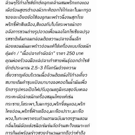
ล้วนๆไร้ก้างไซส์ยักษ์คลุกเคล้าผสมพริกแกงแดง
เผ็ดร้อนสูตรตำเองนัวกะทิตอกไข่ไก่และใบมะกรูด
ซอยละเอียดยัดไส้ลงลูกมะพร้าวนึ่งจนสุกโรย
พริกชี้ฟ้าสีเหลือง,สีแดงกับใบโหระพาหน้าตา
อลังการชวนถ่ายรูปอวดเพื่อนลงโลกโซเชียลปรุง
รสชาติเค็มกลมกล่อมติดหวานปลายลิ้นเล็ก
น้อยหอมมันมะพร้าวอ่อนแท้ให้เครื่องแบบจัดหนัก
คุ้มค่า / "เนื้อปลาเก๋าผัดฉ่า" ราคา 250 บาท 
คุณพ่อครัวลงมือแล่ปลาเก๋าสายพันธุ์ดอกดำไซส์
ยักษ์ประมาณ 2.5-3 กิโลกรัมด้วยความ
เชี่ยวชาญคัดบริเวณเนื้อล้วนติดหนังไร้ก้างเคี้ยว
สบายเต็มคำชุบแป้งเบาบางลงทอดในน้ำมันเพื่อ
รักษารูปทรงเปิดไฟปรับอุณหภูมิแรงสุดจับเทลง
กระทะผัดฉ่าหนักเครื่องสมุนไทยแท้เช่น
กระชาย,โหระพา,ใบมะกรูด,พริกขี้หนูแดง,พริก
ไทยอ่อน,พริกชี้ฟ้าเหลือง,มะเขือเปราะ,มะเขือ
พวง,ใบกะเพราครบถ้วนตามฉบับมาตรฐานหอม
กลิ่นไหม้ผัดแห้งชนิดเข้มข้นจัดจ้านสะใจเหมาะแก่
การกินคู่พร้อมข้าวสวยจำนวนมากถือว่าทำถึง