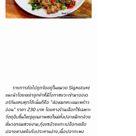
      รายการถัดไปถูกจัดอยู่ในหมวด Signature 
แนะนำโดยเหล่าลูกค้าที่มีโอกาสแวะเข้ามาออเด
อร์กันแทบทุกโต๊ะนั่นก็คือ "ห่อหมกทะเลมะพร้าว
อ่อน" ราคา 230 บาท โดยทางร้านเลือกใช้เฉพาะ
วัตถุดิบชิ้นใหญ่คุณภาพสดใหม่ทั้งปลาหมึกกล้วย
หั่นวงกลมสวยงาม,กุ้งแชบ๊วยแกะเปลือกเหลือ
ปลายหางหยิบรับประทานง่าย,เนื้อปลากะพง