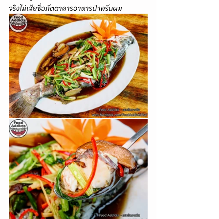
จริงไม่เสียชื่อภัตตาคารอาหารป่าครับผม