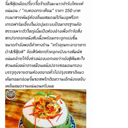
จิ้มซีฟู้ดเผ็ดเปรี้ยวจี๊ดจ๊าดถึงมะนาวตำรับไทยแท้
แน่นอน / "กบทอดกระเทียม" ราคา 150 บาท 
กบนาสายพันธุ์ท้องถิ่นผสมอเมริกันบลูฟร็อก
เกรดฟาร์มเลี้ยงในบ่อปูนระบบปิดมาตรฐานคัด
สรรเฉพาะตัวใหญ่เบิ้มเปิดท้องล้างเพื่อกำจัดสิ่ง
สกปรกถลกหนังสับเนื้อพร้อมกระดูกแบ่งชิ้น
ขนาดกำลังพอดีคำทางร้าน "ครัวคุณกะลาอาหาร
ป่า&ซีฟู๊ดส์" จัดเสิร์ฟยกตัวคลุกแป้งบางสัมผัส
แน่นคล้ายไก่ยิ่งช่วงน่องบอกเลยว่าเด้งสู้ฟันสะใจ
ส่วนหนังหน้าตาเหมือนหนังปลาแซลมอนกรอบ
บรรจุถุงขายตามท้องตลาดทั่วไปปรุงรสชาติแนว
เค็มกลมกล่อมจิ้มซอสพริกติดหวานเล็กน้อยหยิบ
เพลินหมดจานแน่นอนครับผม