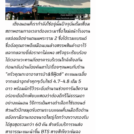
      เตียงนอนที่เรากำลังใช้อยู่นั้นปัจจุบันเริ่มเสื่อม
สภาพตามกาลเวลาต้องแวะมาซื้อใหม่หน้าโรงงาน
แหล่งผลิตย่านถนนพระราม 2 ซึ่งได้รวมแบรนด์
ชื่อดังคุณภาพดีเหมือนบนห้างสรรพสินค้าเอาไว้
หลากหลายยี่ห้อราคาไม่แพง เสร็จธุระเรียบร้อย
ได้เวลาแวะทานภัตตาคารบริเวณใกล้เคียงกัน
ก่อนกลับบ้านโดยค้นหาไปเรื่อยๆจนพบกับร้าน 
"ครัวคุณกะลาอาหารป่า&ซีฟู๊ดส์" คะแนนเฉลี่ย
จากเหล่าลูกค้าทุกๆเว็บไซต์ 4.7-4.8 เต็ม 5 
ดาว พร้อมนักรีวิวระดับตำนานช่วยการันตีความ
อร่อยเด็ดอีกเพียบแสดงว่าต้องดีกรีไม่ธรรมดา
อย่างแน่นอน วิธีการเดินทางถ้าเลือกใช้รถยนต์
ส่วนตัวปักหมุดขับตามระบบแผนที่บนมือถือด้าน
หลังเขามีลานจอดขนาดใหญ่โตกว้างขวางรองรับ
ได้สูงสุดรวมกว่า 60 คัน สำหรับบริการขนส่ง
สาธารณะแนะนำขึ้น BTS สายสีเขียวเข้มลง