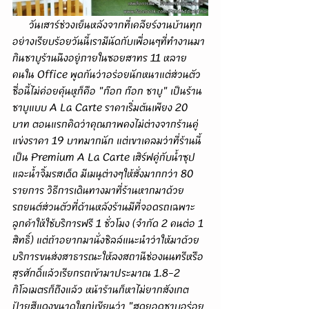
      วันเสาร์ช่วงเย็นหลังจากที่เคลียร์งานบ้านทุก
อย่างเรียบร้อยวันนี้เรามีนัดกับเพื่อนๆที่ทำงานมา
กินชาบูร้านนึงอยู่ภายในซอยสาทร 11 หลาย
คนใน Office พูดกันว่าอร่อยนักหนาแต่ส่วนตัว
ชื่อนี้ไม่ค่อยคุ้นหูก็คือ "ก๊อก ก๊อก ชาบู" เป็นร้าน
ชาบูแบบ A La Carte ราคาเริ่มต้นเพียง 20 
บาท ตอนแรกคิดว่าคุณภาพคงไม่ต่างจากร้านคู่
แข่งราคา 19 บาทมากนัก แต่เขาเคลมว่าที่ร้านนี้
เป็น Premium A La Carte เสิร์ฟคู่กับน้ำซุป
และน้ำจิ้มรสเด็ด มีเมนูต่างๆให้สั่งมากกว่า 80 
รายการ วิธีการเดินทางมาที่ร้านหากมาด้วย
รถยนต์ส่วนตัวที่ด้านหลังร้านมีที่จอดรถเฉพาะ
ลูกค้าให้ใช้บริการฟรี 1 ชั่วโมง (จำกัด 2 คนต่อ 1 
สิทธิ์) แต่ถ้าอยากมานั่งชิลล์แนะนำว่าให้มาด้วย
บริการขนส่งสาธารณะให้ลงสถานีช่องนนทรีหรือ
สุรศักดิ์แล้วเรียกรถเข้ามาประมาณ 1.8-2 
กิโลเมตรก็ถึงแล้ว หน้าร้านก็หาไม่ยากสังเกต
ป้ายสีแดงขนาดใหญ่เขียนว่า "สุดยอดชาบูอร่อย