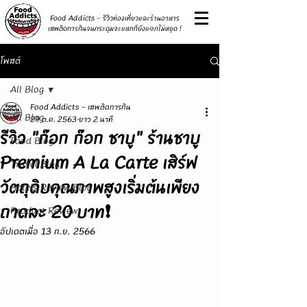
รีวิว
Food Addicts - รีวิวท่องเที่ยวและร้านอาหาร
เสพติดการกินจนกระดุมจะแหกก็ยังแ๑กไม่หยุด !
โพสต์
All Blog
Food Addicts - เสพติดการกิน
All Blog
29 ต.ค. 2563
ยาว 2 นาที
รีวิว "ก๊อก ก๊อก ชาบู" ร้านชาบู
Food Blog
Premium A La Carte เสิร์ฟ
Travel Blog
วัตถุดิบคุณภาพสูงเริ่มต้นเพียง
Hotels Review Blog
ถาดละ 20 บาท❗
Product Review
อัปเดตเมื่อ
13 ก.ย. 2566