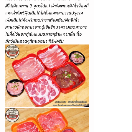
มีให้เลือกทาน 3 สูตรได้แก่ น้ำจิ้มพอนสึ/น้ำจิ้มสุกี้
และน้ำจิ้มซีฟู๊ดเติมได้ไม่อั้นและสามารถปรุงรส
เพิ่มเติมได้ทั้งพริกสด/กระเทียมสับ/ผักชี/น้ำ
มะนาวนำออกมาจากตู้เย็นรักษาความสดสะอาด
ไม่ทิ้งไว้นอกตู้เย็นแบบหลายๆร้าน จากนั้นเนื้อ
สัตว์เป็นถาดๆก็ทยอยมาเสิร์ฟครับ