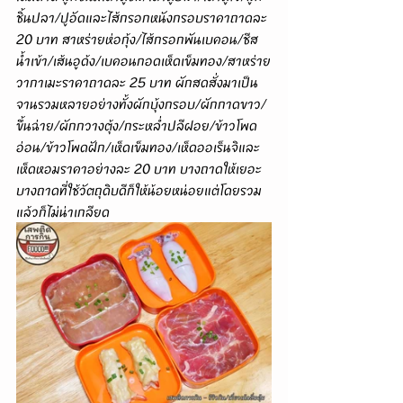
ชิ้นปลา/ปูอัดและไส้กรอกหนังกรอบราคาถาดละ 
20 บาท สาหร่ายห่อกุ้ง/ไส้กรอกพันเบคอน/ชีส
น้ำเข้า/เส้นอูด้ง/เบคอนกอดเห็ดเข็มทอง/สาหร่าย
วากาเมะราคาถาดละ 25 บาท ผักสดสั่งมาเป็น
จานรวมหลายอย่างทั้งผักบุ้งกรอบ/ผักกาดขาว/
ขึ้นฉ่าย/ผักกวางตุ้ง/กระหล่ำปลีฝอย/ข้าวโพด
อ่อน/ข้าวโพดฝัก/เห็ดเข็มทอง/เห็ดออเร็นจิและ
เห็ดหอมราคาอย่างละ 20 บาท บางถาดให้เยอะ
บางถาดที่ใช้วัตถุดิบดีก็ให้น้อยหน่อยแต่โดยรวม
แล้วก็ไม่น่าเกลียด