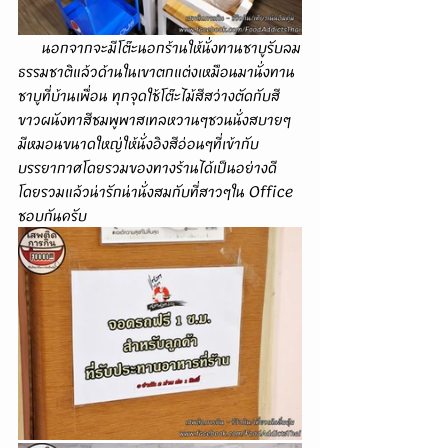
      นอกจากจะมีโต๊ะนอกร้านให้นั่งทานชาบูรับลม
ธรรมชาติแล้วด้านในเขาตกแต่งเหมือนมานั่งทาน
ชาบูที่บ้านเพื่อน ทุกจุดใช้โต๊ะไม้สีสว่างตัดกับสี
ขาวผนังทาสีชมพูพาสเทลหวานๆชวนนั่งสบายๆ 
มีหมอนขนาดใหญ่ให้นั่งอิงสีอ่อนๆที่เข้ากับ
บรรยากาศโดยรวมของทางร้านได้เป็นอย่างดี 
โดยรวมแล้วน่ารักน่านั่งสมกับที่สาวๆใน Office 
ชอบกันครับ