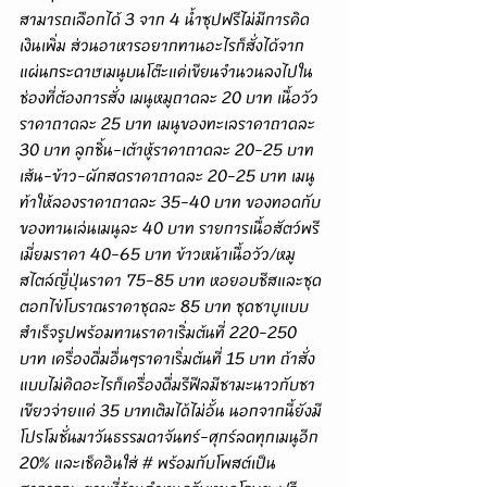
สามารถเลือกได้ 3 จาก 4 น้ำซุปฟรีไม่มีการคิด
เงินเพิ่ม ส่วนอาหารอยากทานอะไรก็สั่งได้จาก
แผ่นกระดาษเมนูบนโต๊ะแค่เขียนจำนวนลงไปใน
ช่องที่ต้องการสั่ง เมนูหมูถาดละ 20 บาท เนื้อวัว
ราคาถาดละ 25 บาท เมนูของทะเลราคาถาดละ 
30 บาท ลูกชิ้น-เต้าหู้ราคาถาดละ 20-25 บาท 
เส้น-ข้าว-ผักสดราคาถาดละ 20-25 บาท เมนู
ท้าให้ลองราคาถาดละ 35-40 บาท ของทอดกับ
ของทานเล่นเมนูละ 40 บาท รายการเนื้อสัตว์พรี
เมี่ยมราคา 40-65 บาท ข้าวหน้าเนื้อวัว/หมู
สไตล์ญี่ปุ่นราคา 75-85 บาท หอยอบชีสและชุด
ตอกไข่โบราณราคาชุดละ 85 บาท ชุดชาบูแบบ
สำเร็จรูปพร้อมทานราคาเริ่มต้นที่ 220-250 
บาท เครื่องดื่มอื่นๆราคาเริ่มต้นที่ 15 บาท ถ้าสั่ง
แบบไม่คิดอะไรก็เครื่องดื่มรีฟีลมีชามะนาวกับชา
เขียวจ่ายแค่ 35 บาทเติมได้ไม่อั้น นอกจากนี้ยังมี
โปรโมชั่นมาวันธรรมดาจันทร์-ศุกร์ลดทุกเมนูอีก 
20% และเช็คอินใส่ # พร้อมกับโพสต์เป็น