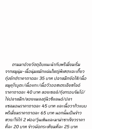
      ตามมาด้วยวัตถุดิบแนะนำกับพรีเมี่ยมเริ่ม
จากหมูนุ่ม-เนื้อนุ่มหมักแผ่นใหญ่พิเศษและเกี๊ยว
กุ้งยักษ์ราคาถาดละ 35 บาท ปลาหมึกยัดไส้/เนื้อ
หมูคุโรบูตะ/เนื้อแกะ/เนื้อวัวออสเตรเลียสไลด์
ราคาถาดละ 40 บาท หอยเชลล์/กุ้งกรอบจัมโบ้/
ไข่ปลาหมึก/หอยแมลงภู่นิวซีแลนด์/ปลา
แซลมอนราคาถาดละ 45 บาท และเนื้อวากิวแบบ
พรีเมี่ยมราคาถาดละ 65 บาท นอกนั้นเป็นข้าว
สวย/ไข่ไก่ 2 ฟอง/วุ้นเส้นและมาม่าชาเขียวราคา
ที่ละ 20 บาท ข้าวผัดกระเทียมที่ละ 25 บาท 