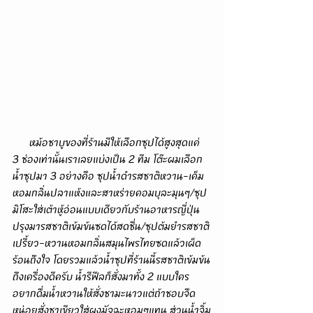
      หม้อชาบูของที่ร้านมีให้เลือกซุปได้สูงสุดแค่ 
3 ช่องเท่านั้นเราเลยแบ่งเป็น 2 ทีม โต๊ะผมเลือก
น้ำซุปมา 3 อย่างคือ ซุปน้ำดำรสชาติหวาน-เค็ม
หอมกลิ่นปลาแห้งและสาหร่ายคอมบุละมุนๆ/ซุป
มิโสะใส่เต้าหู้อ่อนแบบเดียวกับร้านอาหารญี่ปุ่น
ปรุงมารสชาติเข้มข้นซดได้สดชื่น/ซุปต้มยำรสชาติ
เปรี้ยว-หวานหอมกลิ่นสมุนไพรไทยซดแล้วเผ็ด
ร้อนถึงใจ โดยรวมแล้วน้ำซุปที่ร้านนี้รสชาติเข้มข้น
ถึงเครื่องดีครับ น้ำรีฟีลก็สั่งมาทั้ง 2 แบบใคร
อยากดื่มน้ำหวานให้สั่งชามะนาวแต่ถ้าชอบจืด
หน่อยสั่งชาเขียวใส่ผงมัจฉะหอมๆแทน ส่วนน้ำจิ้ม