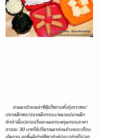
      ตามมาด้วยเหล่าซีฟู๊ดใสถาดทั้งกุ้งขาวสด/
ปลาหมึกสด/ปลาหมึกกรอบ/หนวดปลาหมึก
ยักษ์/เนื้อปลาดอรี่และแมงกระพรุนกรอบราคา
ถาดละ 30 บาทให้ปริมาณมาค่อนข้างเยอะเกือบ
เต็มถาด ลูกชิ้นมีเต้าหู้ชีส/เต้าหู้ปลา/เต้าหู้ไข่/ลูก