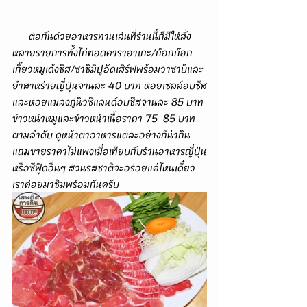
      ต่อกันด้วยอาหารทานเล่นที่ร้านนี้ก็มีให้สั่ง
หลายรายการทั้งไก่ทอดคาราอาเกะ/ก๊อกก๊อก
เกี๊ยวหมูเด้งชีส/ซาชิมิปูอัดเสิร์ฟพร้อมวาซาบิและ
ยำสาหร่ายญี่ปุ่นจานละ 40 บาท หอยเชลล์อบชีส
และหอยแมลงภู่นิวซีแลนด์อบชีสจานละ 85 บาท 
ข้าวหน้าหมูและข้าวหน้าเนื้อราคา 75-85 บาท
ตามลำดับ ดูหน้าตาอาหารแต่ละอย่างก็น่ากิน
แถมขายราคาไม่แพงเมื่อเทียบกับร้านอาหารญี่ปุ่น
หรือซีฟู๊ดอื่นๆ ส่วนรสชาติจะอร่อยแค่ไหนเดี๋ยว
เราค่อยมาชิมพร้อมกันครับ 