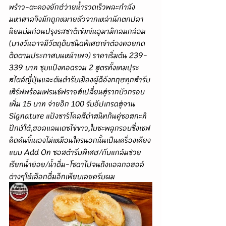
พร้าว-ตะคองยักษ์ว่ายน้ำรวดเร็วพละกำลัง
มหาศาลจึงมักถูกหมายหัวจากเหล่านักตกปลา
นิยมบ่มก่อนปรุงรสชาติเข้มข้นอูมามิกลมกล่อม 
(บางวันอาจมีวัตถุดิบชนิดพิเศษเข้าต้องคอยกด
ติดตามประกาศบนหน้าเพจ) ราคาเริ่มต้น 239-
339 บาท ชุบแป้งทอดรวม 2 สูตรทั้งเทมปุระ
สไตล์ญี่ปุ่นและต้นตำรับเมืองผู้ดีอังกฤษทุกสำรับ
เสิร์ฟพร้อมเฟรนช์ฟรายส์เปลี่ยนสู่รากบัวกรอบ
เพิ่ม 15 บาท จ่ายอีก 100 รับอัปเกรดสู่จาน 
Signature แป้งชาร์โคลสีดำสนิทกินคู่ซอสกะทิ
ปักษ์ใต้,ฮอลแลนเดซไข่ขาว,ใบชะพลูกรอบซึ่งเชฟ
คิดค้นขึ้นเองไม่เหมือนใครนอกนั้นเป็นเครื่องเคียง
แบบ Add On ซอสตำรับพิเศษ/กับแกล้มช่วย
เรียกน้ำย่อย/น้ำดื่ม-โซดาไปจนถึงแอลกอฮอล์
ต่างๆให้เลือกดื่มอีกเพียบเลยครับผม