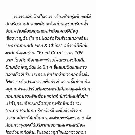
      อาหารหลักต้องใช้เวลาเตรียมสักครู่หนึ่งแต่ไม่
ต้องรีบร้อนค่อยๆเพลิดเพลินกับเมนูช่วยเรียกน้ำ
ย่อยพร้อมนั่งชมคุณเชฟกำลังแสดงฝีมือดู
เชี่ยวชาญด้านในเคาน์เตอร์ครัวบริเวณกลางร้าน 
"Barramundi Fish & Chips" อย่างพิถีพิถัน
มาต่อกันเลยด้วย "Fried Corn" ราคา 109 
บาท โดยคัดเลือกเฉพาะข้าวโพดหวานชนิดเต็ม
ฝักเมล็ดใหญ่ตัดแบ่งเป็น 4 ชิ้นแบบติดแกนตรง
กลางถือจับรับประทานเข้าปากง่ายลงทอดน้ำมัน
ไฟแรงระดับปานกลางเพื่อกำจัดความชื้นส่วนเกิน
คลุกเคล้าผงตำรับพิเศษรสชาติเค็มละมุนเผ็ดร้อน
กลมกล่อมชวนฟินเรื่อยๆสไตล์เม็กซิกันแท้ทั้งปา
ปริก้า,กระเทียม,เกลือสมุทร,พริกไทยดำและ 
Grana Padano ชีสแข็งชนิดหนึ่งนำเข้าจาก
ประเทศอิตาลีมีกลิ่นหอมละม้ายพาร์เมซานแต่เค็ม
น้อยกว่าขูดผงให้ปริมาณเยอะแน่นจานเหมือน
โรยด้วยเกล็ดหิมะรับรองว่าถูกใจเหล่าสาวกคน