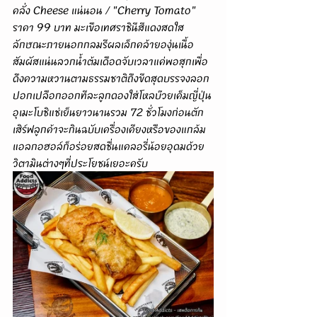
คลั่ง Cheese แน่นอน / "Cherry Tomato" 
ราคา 99 บาท มะเขือเทศราชินีสีแดงสดใส
ลักษณะภายนอกกลมรีผลเล็กคล้ายองุ่นเนื้อ
สัมผัสแน่นลวกน้ำต้มเดือดจับเวลาแค่พอสุกเพื่อ
ดึงความหวานตามธรรมชาติถึงขีดสุดบรรจงลอก
ปอกเปลือกออกทีละลูกดองใส่โหลบ๊วยเค็มญี่ปุ่น
อุเมะโบชิแช่เย็นยาวนานรวม 72 ชั่วโมงก่อนตัก
เสิร์ฟลูกค้าจะกินฉบับเครื่องเคียงหรือของแกล้ม
แอลกอฮอล์ก็อร่อยสดชื่นแคลอรี่น้อยอุดมด้วย
วิตามินต่างๆที่ประโยชน์เยอะครับ