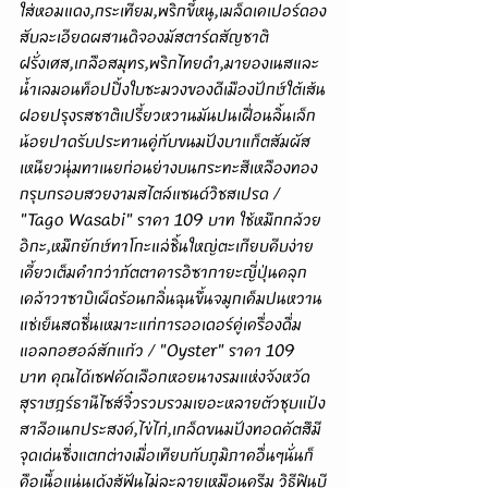
ใส่หอมแดง,กระเทียม,พริกขี้หนู,เมล็ดเคเปอร์ดอง
สับละเอียดผสานดิจองมัสตาร์ดสัญชาติ
ฝรั่งเศส,เกลือสมุทร,พริกไทยดำ,มายองเนสและ
น้ำเลมอนท็อปปิ้งใบชะมวงของดีเมืองปักษ์ใต้เส้น
ฝอยปรุงรสชาติเปรี้ยวหวานมันปนเฝื่อนลิ้นเล็ก
น้อยปาดรับประทานคู่กับขนมปังบาแก็ตสัมผัส
เหนียวนุ่มทาเนยก่อนย่างบนกระทะสีเหลืองทอง
กรุบกรอบสวยงามสไตล์แซนด์วิชสเปรด / 
"Tago Wasabi" ราคา 109 บาท ใช้หมึกกล้วย
อิกะ,หมึกยักษ์ทาโกะแล่ชิ้นใหญ่ตะเกียบคีบง่าย
เคี้ยวเต็มคำกว่าภัตตาคารอิซากายะญี่ปุ่นคลุก
เคล้าวาซาบิเผ็ดร้อนกลิ่นฉุนขึ้นจมูกเค็มปนหวาน
แช่เย็นสดชื่นเหมาะแก่การออเดอร์คู่เครื่องดื่ม
แอลกอฮอล์สักแก้ว / "Oyster" ราคา 109 
บาท คุณได้เชฟคัดเลือกหอยนางรมแห่งจังหวัด
สุราษฎร์ธานีไซส์จิ๋วรวบรวมเยอะหลายตัวชุบแป้ง
สาลีอเนกประสงค์,ไข่ไก่,เกล็ดขนมปังทอดคัตสึมี
จุดเด่นซึ่งแตกต่างเมื่อเทียบกับภูมิภาคอื่นๆนั่นก็
คือเนื้อแน่นเด้งสู้ฟันไม่ละลายเหมือนครีม วิธีฟินบี