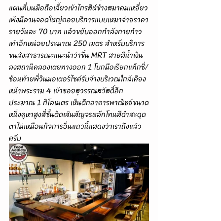
แผนที่บนมือถือเลี้ยวเข้าไกรสีห์ข้างสมาคมเหยี่ยว
เพ้งมีลานจอดใหญ่คอยบริการแบบเหมาจ่ายราคา
รายวันละ 70 บาท แล้วขยับออกกำลังกายก้าว
เท้าอีกหน่อยประมาณ 250 เมตร สำหรับบริการ
ขนส่งสาธารณะแนะนำว่าขึ้น MRT สายสีน้ำเงิน
ลงสถานีคลองเตยทางออก 1 โบกมือเรียกแท็กซี่/
ซ้อนท้ายพี่วินมอเตอร์ไซค์รับจ้างบริเวณใกล้เคียง
หน้าพระราม 4 เข้าซอยสุวรรณสวัสดิ์อีก
ประมาณ 1 กิโลเมตร เห็นตึกอาคารพาณิชย์ขนาด
หนึ่งคูหาสูงสี่ชั้นติดเส้นสัญจรหลักโทนสีดำสะดุด
ตาไม่เหมือนกิจการอื่นแถวนี้แสดงว่าเราถึงแล้ว
ครับ