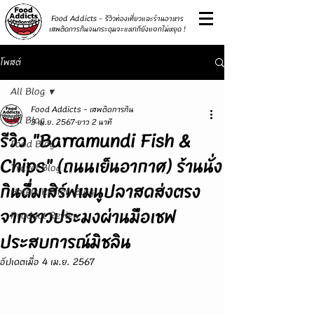
รีวิว
Food Addicts - รีวิวท่องเที่ยวและร้านอาหาร
เสพติดการกินจนกระดุมจะแหกก็ยังแ๑กไม่หยุด !
โพสต์
All Blog
Food Addicts - เสพติดการกิน
All Blog
3 เม.ย. 2567
ยาว 2 นาที
รีวิว "Barramundi Fish &
Food Blog
Chips" (ถนนเย็นอากาศ) ร้านนั่ง
Travel Blog
กินดื่มเสิร์ฟเมนูปลาสดส่งตรง
Hotels Review Blog
จากชาวประมงผ่านมือเชฟ
Product Review
ประสบการณ์มิชลิน
อัปเดตเมื่อ
4 เม.ย. 2567