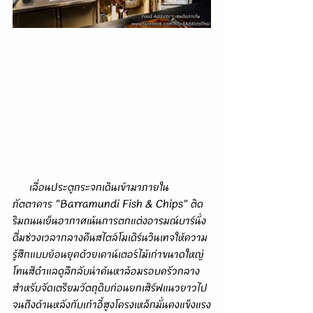
      เลื่อนประตูกระจกเดินเข้ามาภายใน
ภัตตาคาร "Barramundi Fish & Chips" ติด
ริมถนนเย็นอากาศเน้นการตกแต่งอารมณ์บาร์นั่ง
ดื่มช่วงเวลากลางคืนสไตล์โมเดิร์นวินเทจให้ความ
รู้สึกแบบย้อนยุคด้วยเคาน์เตอร์ไม้เก่าขนาดใหญ่
โทนสีดำแลดูลึกลับน่าค้นหาล้อมรอบครัวกลาง
สำหรับจัดเตรียมวัตถุดิบก่อนยกเสิร์ฟแนวยาวไป
จนถึงด้านหลังกับเก้าอี้สูงโครงเหล็กมั่นคงแข็งแรง