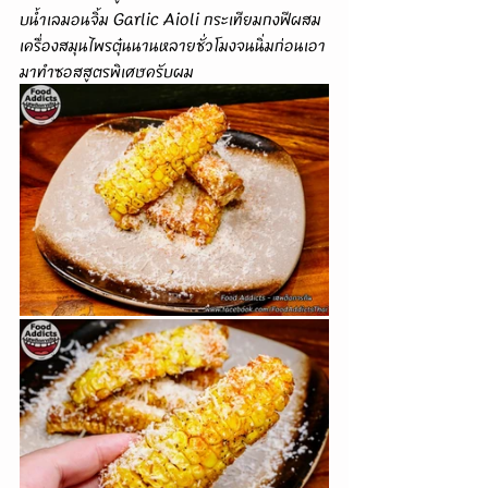
บน้ำเลมอนจิ้ม Garlic Aioli กระเทียมกงฟีผสม
เครื่องสมุนไพรตุ๋นนานหลายชั่วโมงจนนิ่มก่อนเอา
มาทำซอสสูตรพิเศษครับผม