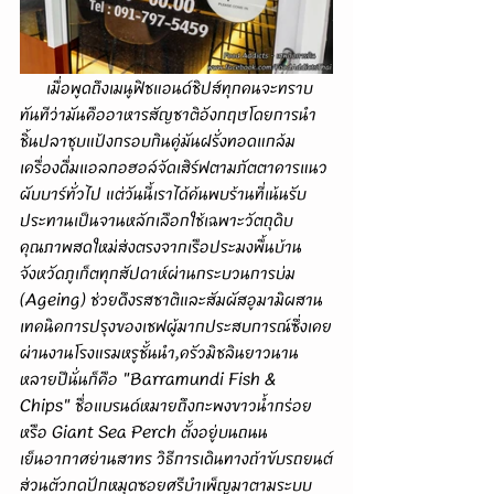
      เมื่อพูดถึงเมนูฟิชแอนด์ชิปส์ทุกคนจะทราบ
ทันทีว่ามันคืออาหารสัญชาติอังกฤษโดยการนำ
ชิ้นปลาชุบแป้งกรอบกินคู่มันฝรั่งทอดแกล้ม
เครื่องดื่มแอลกอฮอล์จัดเสิร์ฟตามภัตตาคารแนว
ผับบาร์ทั่วไป แต่วันนี้เราได้ค้นพบร้านที่เน้นรับ
ประทานเป็นจานหลักเลือกใช้เฉพาะวัตถุดิบ
คุณภาพสดใหม่ส่งตรงจากเรือประมงพื้นบ้าน
จังหวัดภูเก็ตทุกสัปดาห์ผ่านกระบวนการบ่ม 
(Ageing) ช่วยดึงรสชาติและสัมผัสอูมามิผสาน
เทคนิคการปรุงของเชฟผู้มากประสบการณ์ซึ่งเคย
ผ่านงานโรงแรมหรูชั้นนำ,ครัวมิชลินยาวนาน
หลายปีนั่นก็คือ "Barramundi Fish & 
Chips" ชื่อแบรนด์หมายถึงกะพงขาวน้ำกร่อย
หรือ Giant Sea Perch ตั้งอยู่บนถนน
เย็นอากาศย่านสาทร วิธีการเดินทางถ้าขับรถยนต์
ส่วนตัวกดปักหมุดซอยศรีบำเพ็ญมาตามระบบ