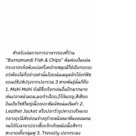
      สำหรับเล่มรายการอาหารของที่ร้าน 
"Barramundi Fish & Chips" พิมพ์ลงในแผ่น
กระดาษแข็งพับแบ่งครึ่งคล้ายสมุดมีให้เลือกออเด
อร์เพียงไม่กี่อย่างเท่านั้นโดยเน้นเมนูหลักได้แก่ฟิช
แอนด์ชิปส์ปรุงจากปลารวม 3 สายพันธุ์นั่นก็คือ 
1. Mahi Mahi ยังมีชื่อเรียกเล่นอื่นอีกมากมาย
เช่นปลาหน้ามอม,มงเจ้าเลือด,อีโต้มอญ,สีเสียด
อินเดียไซส์ใหญ่เนื้อเยอะสัมผัสแน่นเต็มคำ 2. 
Leather Jacket หรือปลาวัวรูปทางวงรีขนาด
กลางอุปนิสัยค่อนข้างดุร้ายหนังหนาฟันแหลมคม
จนได้รับฉายาปลาเสื้อแจ็กเก็ตหนังเนื้อสีขาว
สะอาดเคี้ยวนุ่มฟู 3. Trevally ปลากระมง