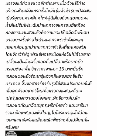
บรรจงแล่ก้อนขนาดยักษ์เฉพาะเนื้อล้วนไร้ก้าง
บริเวณสันหลังแทรกชั้นไขมันชุ่มฉ่ำนำชุบแป้งผสม
เบียร์สูตรคลาสสิกสไตล์ผู้ดีเมืองอังกฤษทอดลง
น้ำมันปรับไฟระดับปานกลางจนกรอบสีเหลือง
ทองยาวนานส่วนตัวคิดว่าน่าจะใช้เคล็ดลับพิเศษ
บางอย่างซึ่งช่วยให้ด้านนอกรสชาติเค็มละมุน
กลมกล่อมถูกปากมากกว่าเจ้าอื่นที่เคยลองชิม 
โดยจัดเสิร์ฟคู่เฟรนช์ฟรายชนิดแท่งจัมโบ้ถ้าอยาก
เปลี่ยนเป็นมันฝรั่งทอดทั้งเปลือกหรือรากบัว
กรอบต้องเพิ่มเงินราคาจานละ 15 บาทบีบซีก
เลมอนตอนยังร้อนกรุ่นส่งกลิ่นหอมสดชื่นรับ
ประทาน จิ้มซอสทาร์ทาร์ปรุงใส่ส่วนประกอบทันที
เมื่อลูกค้าออเดอร์ใหม่ทั้งมายองเนส,เมล็ดเค
เปอร์,แตงกวาดองโฮมเมด,ผักชีลาวสับ,น้ำ
เลมอนสกัด,เกลือสมุทร,พริกไทยดำ และมารินา
ร่ามะเขือเทศ,หอมหัวใหญ่,ใบโหระพาตุ๋นไฟอ่อน
เวลานานเข้มข้นเหมือนหน้าพิซซ่าสลับเปลี่ยนกัน
ครับผม