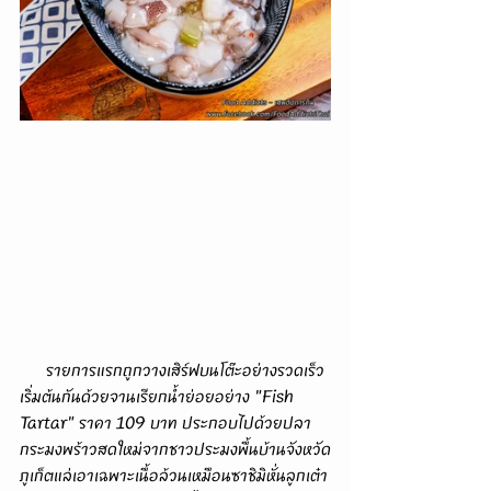
      รายการแรกถูกวางเสิร์ฟบนโต๊ะอย่างรวดเร็ว
เริ่มต้นกันด้วยจานเรียกน้ำย่อยอย่าง "Fish 
Tartar" ราคา 109 บาท ประกอบไปด้วยปลา
กระมงพร้าวสดใหม่จากชาวประมงพื้นบ้านจังหวัด
ภูเก็ตแล่เอาเฉพาะเนื้อล้วนเหมือนซาชิมิหั่นลูกเต๋า