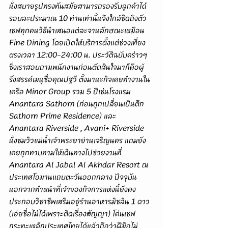
นั่งสบายรูปทรงทันสมัยสามารถรองรับลูกค้าได้
รอบละประมาณ 10 ท่านเท่านั้นจึงใกล้ชิดถึงตัว
เชฟทุกคนวิธีนำเสนอแต่ละจานลักษณะเหมือน 
Fine Dining โดยเปิดให้บริการตั้งแต่ช่วงเที่ยง
ตรงเวลา 12:00-24:00 น. ประวัติฉบับคร่าวๆ
ซึ่งเราสอบถามพนักงานก่อนตัดสินใจมาก็คือผู้
รังสรรค์เมนูชื่อคุณปฐวี ตั้งมานะกิจเคยทำงานใน
เครือ Minor Group รวม 5 ปีเช่นโรงแรม 
Anantara Sathorn (ก่อนถูกเปลี่ยนเป็นตึก 
Sathorn Prime Residence) และ 
Anantara Riverside , Avani+ Riverside 
นั่งชมวิวแม่น้ำเจ้าพระยาย่านเจริญนคร แถมยัง
เคยถูกทาบทามให้เดินทางไปช่วยงานที่ 
Anantara Al Jabal Al Akhdar Resort ณ 
ประเทศโอมานแถบตะวันออกกลาง ปัจจุบัน
นอกจากทำหน้าที่เจ้าของกิจการแห่งนี้ยังคง
ประกอบวิชาชีพเสริมอยู่ร้านอาหารมิชลิน 1 ดาว 
(เอ่ยชื่อไม่ได้เพราะติดเรื่องสัญญา) โค่นเชฟ
กระทะเหล็กประเทศไทยได้แล้วถือว่าฝีมือไม่