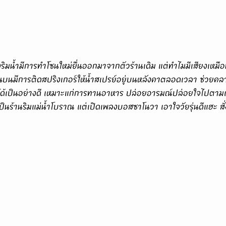
านบนมีการติดสปริงเกอร์ให้น้ำสเปรย์อยู่บนหลังคาตลอดเวลา ช่วยคล
เป็นอย่างดี เหมาะแก่การทานอาหาร ปล่อยอารมณ์ปล่อยใจไปตามเส
จะเป็นร้านริมแม่น้ำโบราณ แต่เปิดเพลงบอสซาโนวา เอาใจวัยรุ่นดีแฮะ ส