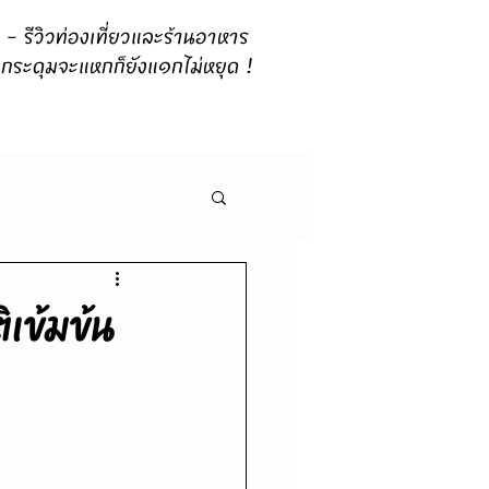
 รีวิวท่องเที่ยวและร้านอาหาร
กระดุมจะแหกก็ยังแ๑กไม่หยุด !
เข้มข้น