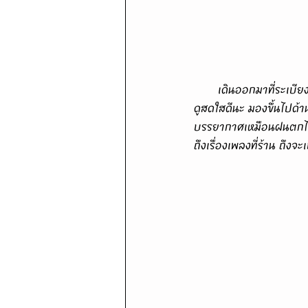
       เดินออกมาที่ระเบียงริมน้ำมีการทำโซนใหม่ยื่นออกมาจากตัวร้านเดิม แต่ทำไมมีเสียงเหมือนฝนตก ? ท้องฟ้าก็
ดูสดใสดีนะ มองขึ้นไปด้
บรรยากาศเหมือนฝนตกได้
ถึงเรื่องเพลงที่ร้าน ถึง