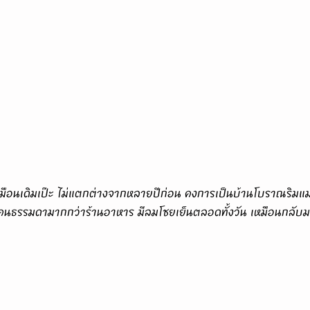
คนธรรมดามากกว่าร้านอาหาร มีลมโชยเย็นตลอดทั้งวัน เหมือนกลับมา