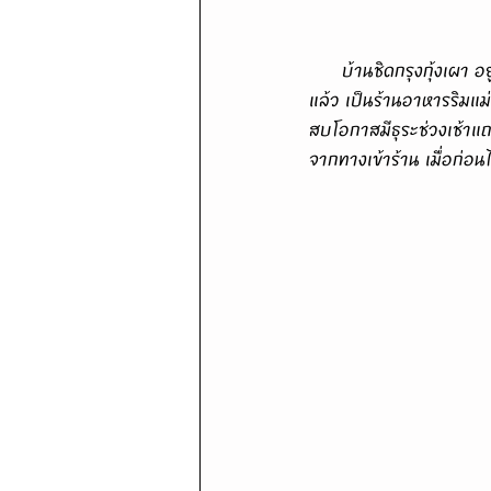
      บ้านชิดกรุงกุ้งเผา อยู่ที่อำเภอสามโคก จังหวัดปทุมธานี ถ้ามาจากฝั่งธนก็วิ่งเส้นราชพฤกษ์ตรงมาเรื่อยๆก็ถึง
แล้ว เป็นร้านอาหารริมแม
สบโอกาสมีธุระช่วงเช้าแถว
จากทางเข้าร้าน เมื่อก่อน