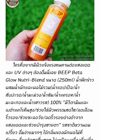
      ใครที่อยากมีผิวแข็งแรงทนทานต่อแสงแดด
และ UV ต่างๆ ต้องดื่มนี่เลย BEEP Beta 
Glow Nutri-Blend ขนาด (250ml) น้ำฟักข้าว
ผสมน้ำผักและผลไม้รวม(น้ำแอปเปิล/น้ำ
สับปะรด/น้ำมะม่วง/น้ำส้ม/น้ำแครอท/น้ำ
มะละกอและน้ำเสาวรส) 100% "มีวิตามินและ
เบต้าแคโรทีนสูง/ช่วยให้ผิวพรรณสดใส/ลดเลือน
ริ้วรอย/ช่วยชะลอวัย/ลดริ้วรอยด่างดำจาก
แสงแดดและช่วยบำรุงสายตา" รสชาติหวานอม
เปรี้ยว ดื่มง่ายมากๆ ได้กลิ่นของผักผลไม้ที่
ชัดเจน ดื่มแล้วสดชื่นสุดๆ ไม่เหมือนเครื่องดื่มเพื่อ