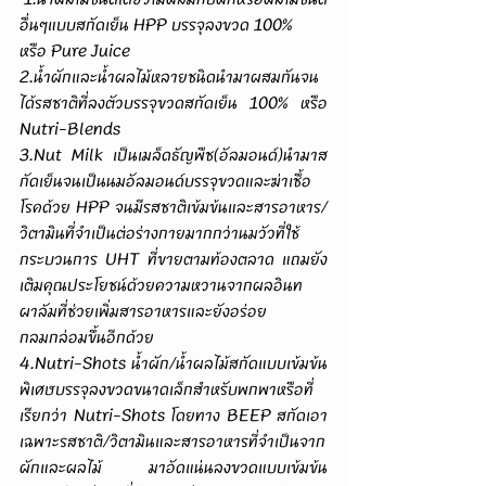
อื่นๆแบบสกัดเย็น HPP บรรจุลงขวด 100% 
หรือ Pure Juice
2.น้ำผักและน้ำผลไม้หลายชนิดนำมาผสมกันจน
ได้รสชาติที่ลงตัวบรรจุขวดสกัดเย็น 100% หรือ 
Nutri-Blends
3.Nut Milk เป็นเมล็ดธัญพืช(อัลมอนด์)นำมาส
กัดเย็นจนเป็นนมอัลมอนด์บรรจุขวดและฆ่าเชื้อ
โรคด้วย HPP จนมีรสชาติเข้มข้นและสารอาหาร/
วิตามินที่จำเป็นต่อร่างกายมากกว่านมวัวที่ใช้
กระบวนการ UHT ที่ขายตามท้องตลาด แถมยัง
เติมคุณประโยชน์ด้วยความหวานจากผลอินท
ผาลัมที่ช่วยเพิ่มสารอาหารและยังอร่อย
กลมกล่อมขึ้นอีกด้วย
4.Nutri-Shots น้ำผัก/น้ำผลไม้สกัดแบบเข้มข้น
พิเศษบรรจุลงขวดขนาดเล็กสำหรับพกพาหรือที่
เรียกว่า Nutri-Shots โดยทาง BEEP สกัดเอา
เฉพาะรสชาติ/วิตามินและสารอาหารที่จำเป็นจาก
ผักและผลไม้ มาอัดแน่นลงขวดแบบเข้มข้น 