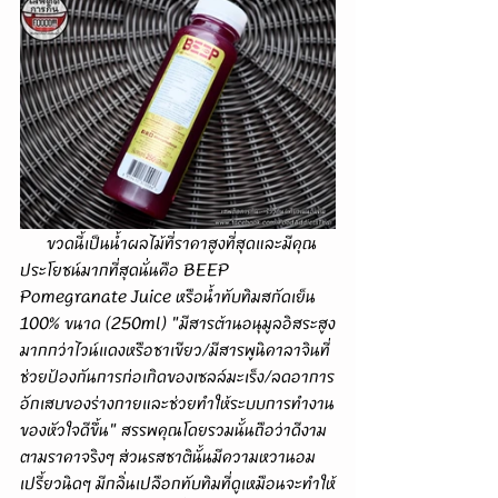
      ขวดนี้เป็นน้ำผลไม้ที่ราคาสูงที่สุดและมีคุณ
ประโยชน์มากที่สุดนั่นคือ BEEP 
Pomegranate Juice หรือน้ำทับทิมสกัดเย็น 
100% ขนาด (250ml) "มีสารต้านอนุมูลอิสระสูง
มากกว่าไวน์แดงหรือชาเขียว/มีสารพูนิคาลาจินที่
ช่วยป้องกันการก่อเกิดของเซลล์มะเร็ง/ลดอาการ
อักเสบของร่างกายและช่วยทำให้ระบบการทำงาน
ของหัวใจดีขึ้น" สรรพคุณโดยรวมนั้นถือว่าดีงาม
ตามราคาจริงๆ ส่วนรสชาตินั้นมีความหวานอม
เปรี้ยวนิดๆ มีกลิ่นเปลือกทับทิมที่ดูเหมือนจะทำให้