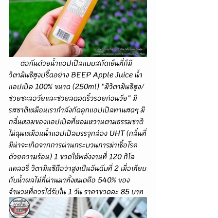
      ต่อกันด้วยน้ำแอปเปิลแบบสกัดเย็นที่ก็มี
วิตามินซีสูงปรี๊ดอย่าง BEEP Apple Juice น้ำ
แอปเปิล 100% ขนาด (250ml) "มีวิตามินซีสูง/
ช่วยชะลอวัยและช่วยลดลดริ้วรอยก่อนวัย" มี
รสชาติเหมือนเรากำลังกัดลูกแอปเปิลทานสดๆ มี
กลิ่นหอมของแอปเปิลที่หอมหวานตามธรรมชาติ 
ไม่ฉุนเหมือนน้ำแอปเปิลบรรจุกล่อง UHT (กลิ่นที่
มีน่าจะเกิดจากการผ่านกระบวนการฆ่าเชื้อโรค
ด้วยความร้อน) 1 ขวดให้พลังงานที่ 120 กิโล
แคลอรี่ วิตามินซีถือว่าสูงเป็นอันดับที่ 2 เมื่อเทียบ
กับน้ำผลไม้ที่ผ่านมาทั้งหมดคือ 540% ของ
จำนวนที่ควรได้รับใน 1 วัน ราคาขวดละ 85 บาท 