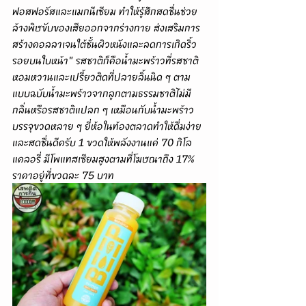
ฟอสฟอรัสและแมกนีเซียม ทำให้รู้สึกสดชื่นช่วย
ล้างพิษขับของเสียออกจากร่างกาย ส่งเสริมการ
สร้างคอลลาเจนใต้ชั้นผิวหนังและลดการเกิดริ้ว
รอยบนใบหน้า" รสชาติก็คือน้ำมะพร้าวที่รสชาติ
หอมหวานและเปรี้ยวติดที่ปลายลิ้นนิด ๆ ตาม
แบบฉบับน้ำมะพร้าวจากลูกตามธรรมชาติไม่มี
กลิ่นหรือรสชาติแปลก ๆ เหมือนกับน้ำมะพร้าว
บรรจุขวดหลาย ๆ ยี่ห้อในท้องตลาดทำให้ดื่มง่าย
และสดชื่นดีครับ 1 ขวดให้พลังงานแค่ 70 กิโล
แคลอรี่ มีโพแทสเซียมสูงตามที่โฆษณาถึง 17% 
ราคาอยู่ที่ขวดละ 75 บาท