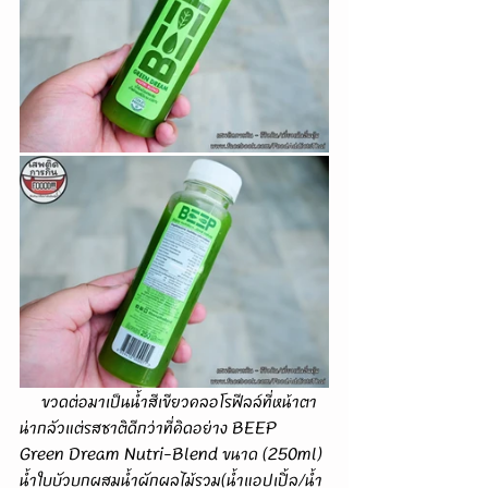
     ขวดต่อมาเป็นน้ำสีเขียวคลอโรฟีลล์ที่หน้าตา
น่ากลัวแต่รสชาติดีกว่าที่คิดอย่าง BEEP 
Green Dream Nutri-Blend ขนาด (250ml) 
น้ำใบบัวบกผสมน้ำผักผลไม้รวม(น้ำแอปเปิ้ล/น้ำ