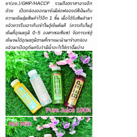
ยา(อย.)/GMP/HACCP รวมถึงตราฮาลาลอีก
ด้วย เปิดกล่องออกมายังมีห่อฟลอยด์สีเงินเก็บ
ความเย็นหุ้มสินค้าไว้อีก 1 ชั้น เมื่อได้รับสินค้ามา
แล้วควรรีบเอาเก็บเข้าในตู้เย็นทันที (ควรเก็บในตู้
เย็นที่อุณหภูมิ 0-5 องศาเซลเซียส) จัดการแช่ตู้
เย็นจนได้อุณหภูมิตามที่เขาแนะนำมาข้างกล่อง 
แล้วมาเปิดดูกันครับว่ามีน้ำอะไรให้เราดื่มบ้าง