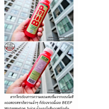
      หากใครต้องการความหอมสดชื่นจากแตงโมสี
แดงสดรสชาติหวานฉ่ำๆ ก็ต้องขวดนี้เลย BEEP 
Watermelon Juice น้ำแตงโมสีแดงสกัดเย็น