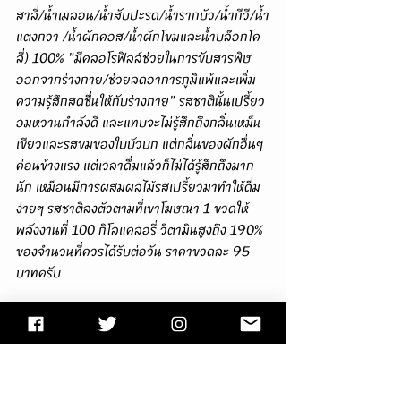
สาลี่/น้ำเมลอน/น้ำสับปะรด/น้ำรากบัว/น้ำกีวี/น้ำ
แตงกวา /น้ำผักคอส/น้ำผักโขมและน้ำบล๊อกโค
ลี่) 100% "มีคลอโรฟิลล์ช่วยในการขับสารพิษ
ออกจากร่างกาย/ช่วยลดอาการภูมิแพ้และเพิ่ม
ความรู้สึกสดชื่นให้กับร่างกาย" รสชาตินั้นเปรี้ยว
อมหวานกำลังดี และแทบจะไม่รู้สึกถึงกลิ่นเหม็น
เขียวและรสขมของใบบัวบก แต่กลิ่นของผักอื่นๆ
ค่อนข้างแรง แต่เวลาดื่มแล้วก็ไม่ได้รู้สึกถึงมาก
นัก เหมือนมีการผสมผลไม้รสเปรี้ยวมาทำให้ดื่ม
ง่ายๆ รสชาติลงตัวตามที่เขาโฆษณา 1 ขวดให้
พลังงานที่ 100 กิโลแคลอรี่ วิตามินสูงถึง 190% 
ของจำนวนที่ควรได้รับต่อวัน ราคาขวดละ 95 
บาทครับ
3.Nut Milk