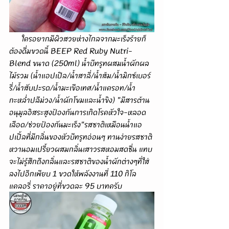
      ใครอยากมีผิวสวยห่างไกลจากมะเร็งร้ายก็
ต้องดื่มขวดนี้ BEEP Red Ruby Nutri-
Blend ขนาด (250ml) น้ำบีทรูทผสมน้ำผักผล
ไม้รวม (น้ำแอปเปิล/น้ำสาลี่/น้ำส้ม/น้ำมิกซ์เบอร์
รี่/น้ำสับปะรด/น้ำมะเขือเทศ/น้ำแครอท/น้ำ
กะหล่ำปลีม่วง/น้ำผักโขมและน้ำขิง) "มีสารต้าน
อนุมูลอิสระสูงป้องกันการเกิดโรคหัวใจ-หลอด
เลือด/ช่วยป้องกันมะเร็ง"รสชาติเหมือนน้ำแอ
ปเปิ้ลที่มีกลิ่นของหัวบีทรูทอ่อนๆ ทานง่ายรสชาติ
หวานอมเปรี้ยวผสมกลิ่นเสาวรสหอมสดชื่น แทบ
จะไม่รู้สึกถึงกลิ่นและรสชาติของน้ำผักต่างๆที่ใส่
ลงไปอีกเพียบ 1 ขวดให้พลังงานที่ 110 กิโล
แคลอรี่ ราคาอยู่ที่ขวดละ 95 บาทครับ