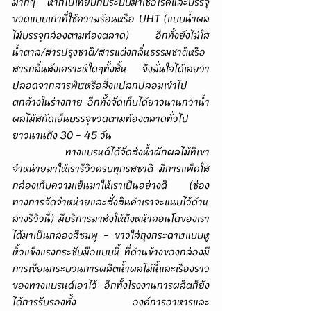
มากๆ หากไปเทียบกับระบบฆ่าเชื้อโรคและบรรจุ
ขวดแบบเก่าที่ใช้ความร้อนหรือ UHT (แบบน้ำผล
ไม้บรรจุกล่องตามท้องตลาด) อีกทั้งยังไม่ใส่
น้ำตาล/สารปรุงชาติ/สารแต่งกลิ่นธรรมชาติหรือ
สารกลิ่นสังเคราะห์ใดๆทั้งสิ้น จึงมั่นใจได้เลยว่า
ปลอดจากสารพิษหรือสิ่งแปลกปลอมเข้าไป
ตกค้างในร่างกาย อีกทั้งจัดเก็บได้ยาวนานกว่าน้ำ
ผลไม้สกัดเย็นบรรจุขวดตามท้องตลาดทั่วไป
ยาวนานถึง 30 - 45 วัน
       ทางแบรนด์ได้จัดส่งน้ำผักผลไม้ที่เขา
จำหน่ายมาให้เรารีวิวครบทุกรสชาติ มีการแพ็คใส่
กล่องเก็บความเย็นมาให้เราเป็นอย่างดี (ช่อง
ทางการจัดจำหน่ายและสั่งสินค้าเราจะแนบไว้ด้าน
ล่างรีวิวนี้) มีบริการมาส่งให้ถึงหน้าคอนโดของเรา
ได้มาเป็นกล่องสีชมพู - ขาวใส่ถุงกระดาษแบบหู
หิ้วแข็งแรงกระชับมือแบบนี้ ที่ด้านข้างของกล่องมี
การเขียนกระบวนการผลิตน้ำผลไม้นี้และเรื่องราว
ของทางแบรนด์เอาไว้ อีกทั้งโรงงานการผลิตก็ยัง
ได้การรับรองทั้ง องค์การอาหารและ