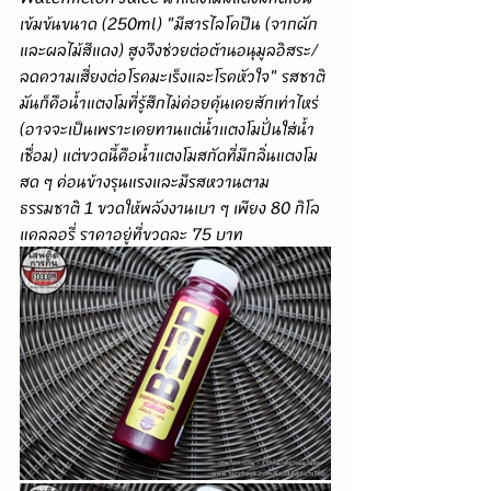
เข้มข้นขนาด (250ml) "มีสารไลโคปีน (จากผัก
และผลไม้สีแดง) สูงจึงช่วยต่อต้านอนุมูลอิสระ/
ลดความเสี่ยงต่อโรคมะเร็งและโรคหัวใจ" รสชาติ
มันก็คือน้ำแตงโมที่รู้สึกไม่ค่อยคุ้นเคยสักเท่าไหร่ 
(อาจจะเป็นเพราะเคยทานแต่น้ำแตงโมปั่นใส่น้ำ
เชื่อม) แต่ขวดนี้คือน้ำแตงโมสกัดที่มีกลิ่นแตงโม
สด ๆ ค่อนข้างรุนแรงและมีรสหวานตาม
ธรรมชาติ 1 ขวดให้พลังงานเบา ๆ เพียง 80 กิโล
แคลลอรี่ ราคาอยู่ที่ขวดละ 75 บาท