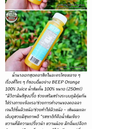
      น้ำนางเอกสุดคลาสิคในละครไทยหลาย ๆ 
เรื่องที่ใคร ๆ ก็ชอบดื่มอย่าง BEEP Orange 
100% Juice น้ำส้มคั้น 100% ขนาด (250ml) 
"มีวิตามินซีสูงปรี๊ด ช่วยเสริมสร้างระบบภูมิคุ้มกัน
ให้ร่างกายแข็งแรง/ช่วยการทำงานของคอลลา
เจนใต้ชั้นผิวหนัง/ช่วยทำให้ผิวหนัง – เส้นผมและ
เล็บดูสวยมีสุขภาพดี "รสชาติก็คือน้ำส้มเขียว
หวานที่มีความเปรี้ยวนำ หวานน้อย มีกลิ่นเปลือก