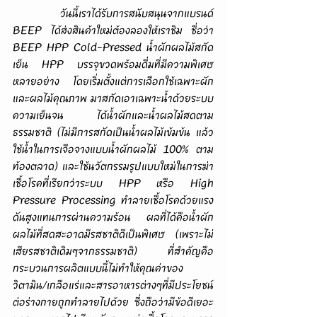
        วันนี้เราได้รับการสนับสนุนจากแบรนด์ 
BEEP ได้ส่งสินค้าใหม่ต้องลองให้เราชิม ชื่อว่า 
BEEP HPP Cold-Pressed น้ำผักผลไม้สกัด
เย็น HPP บรรจุขวดพร้อมดื่มที่มีความพิเศษ
หลายอย่าง โดยเริ่มตั้งแต่การเลือกใช้เฉพาะผัก
และผลไม้คุณภาพ มาสกัดเอาเฉพาะน้ำด้วยระบบ
ความเย็นจน ได้น้ำผักและน้ำผลไม้สดตาม
ธรรมชาติ (ไม่มีการสกัดเป็นน้ำผลไม้เข้มข้น แล้ว
ใช้น้ำในการเจือจางแบบน้ำผักผลไม้ 100% ตาม
ท้องตลาด) และใช้นวัตกรรมรูปแบบใหม่ในการฆ่า
เชื้อโรคที่เรียกว่าระบบ HPP หรือ High 
Pressure Processing ทำลายเชื้อโรคด้วยแรง
ดันสูงแทนการผ่านความร้อน ผลที่ได้คือน้ำผัก
ผลไม้ที่สดสะอาดมีรสชาติดีเป็นพิเศษ (เพราะไม่
เสียรสชาติเดิมๆจากธรรมชาติ) ที่สำคัญคือ
กระบวนการผลิตแบบนี้ไม่ทำให้คุณค่าของ
วิตามิน/เกลือแร่และสารอาหารต่างๆที่มีประโยชน์
ต่อร่างกายถูกทำลายไปด้วย ซึ่งถือว่ามีข้อดีเยอะ